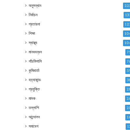
অনুসন্ধান
22
নির্বাচন
13
প্রতারনা
12
শিক্ষা
10
স্বাস্থ্য
10
মানববন্ধন
7
পাঁচমিশালি
7
কৃষিবার্তা
5
হত্যাকান্ড
3
প্রযুক্তি
2
মাদক
2
তল্লাশি
2
আন্দোলন
1
সমাবেশ
1