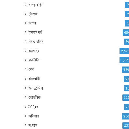
খাগড়াছড়ি
মুন্সিগঞ্জ
যশোর
ইসলাম ধর্ম
65
ধর্ম ও জীবন
9
অন্যান্য
2,93
রাজনীতি
1,72
দেশ
99
রাজধানী
2
জনদুর্ভোগ
1
ভৌগলিক
11
বৈশ্বিক
7
অভিযান
26
সংগঠন
23