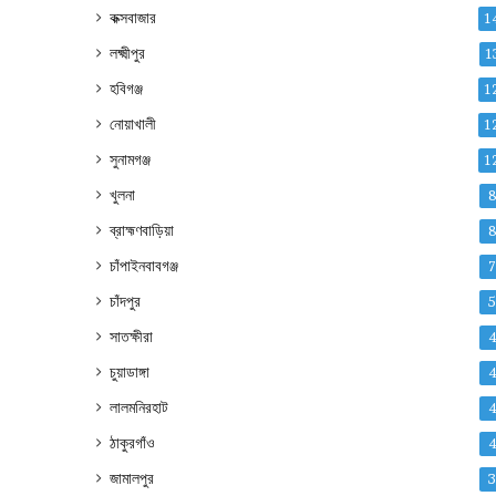
কক্সবাজার
1
লক্ষ্মীপুর
1
হবিগঞ্জ
1
নোয়াখালী
1
সুনামগঞ্জ
1
খুলনা
ব্রাহ্মণবাড়িয়া
চাঁপাইনবাবগঞ্জ
চাঁদপুর
সাতক্ষীরা
চুয়াডাঙ্গা
লালমনিরহাট
ঠাকুরগাঁও
জামালপুর