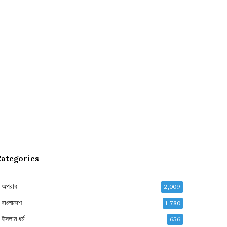
ategories
অপরাধ
2,009
বাংলাদেশ
1,780
ইসলাম ধর্ম
656