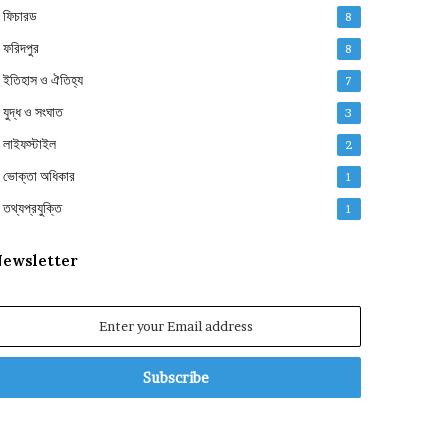
ফিচারড
8
ফরিদপুর
8
ইতিহাস ও ঐতিহ্য
7
যুদ্ধ ও সংঘাত
3
লাইফস্টাইল
2
ভোক্তা অধিকার
1
তথ্যপ্রযুক্তি
1
ewsletter
nter
our
mail
ddress