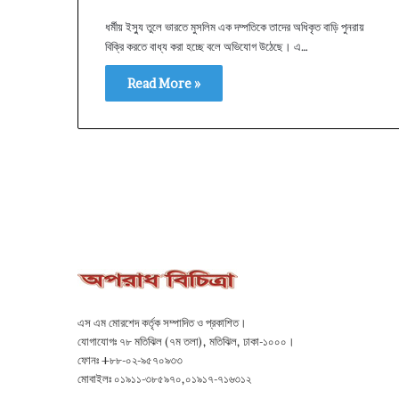
ধর্মীয় ইস্যু তুলে ভারতে মুসলিম এক দম্পতিকে তাদের অধিকৃত বাড়ি পুনরায়
বিক্রি করতে বাধ্য করা হচ্ছে বলে অভিযোগ উঠেছে। এ…
Read More »
এস এম মোরশেদ কর্তৃক সম্পাদিত ও প্রকাশিত।
যোগাযোগঃ ৭৮ মতিঝিল (৭ম তলা), মতিঝিল, ঢাকা-১০০০।
ফোনঃ +৮৮-০২-৯৫৭০৯৩৩
মোবাইলঃ ০১৯১১-৩৮৫৯৭০,০১৯১৭-৭১৬৩১২