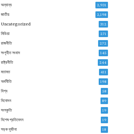
অন্যান্য
2,931
জাতীয়
2,198
Uncategorized
312
মিডিয়া
271
রাজনীতি
272
সংগৃহীত সংবাদ
145
রাষ্ট্রনীতি
244
মতামত
411
অর্থনীতি
198
বিশ্ব
58
বিনোদন
89
সংস্কৃতি
19
বিশেষ প্রতিবেদন
19
সড়ক দূর্ঘটনা
18