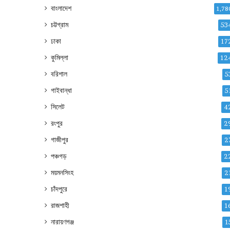
বাংলাদেশ
1,78
চট্টগ্রাম
53
ঢাকা
17
কুমিল্লা
12
বরিশাল
5
গাইবান্ধা
5
সিলেট
4
রংপুর
2
গাজীপুর
2
পঞ্চগড়
2
ময়মনসিংহ
2
চাঁদপুরে
1
রাজশাহী
1
নারায়ণগঞ্জ
1