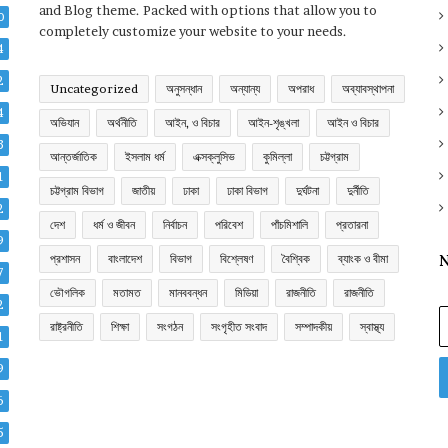
and Blog theme. Packed with options that allow you to
0
completely customize your website to your needs.
4
2
Uncategorized
অনুসন্ধান
অন্যান্য
অপরাধ
অব্যাবস্থাপনা
4
অভিযান
অর্থনীতি
আইন, ও বিচার
আইন-শৃঙ্খলা
আইন ও বিচার
3
আন্তর্জাতিক
ইসলাম ধর্ম
এক্সক্লুসিভ
কুমিল্লা
চট্টগ্রাম
1
চট্টগ্রাম বিভাগ
জাতীয়
ঢাকা
ঢাকা বিভাগ
দুর্ঘটনা
দুর্নীতি
2
দেশ
ধর্ম ও জীবন
নির্বাচন
পরিবেশ
পাঁচমিশালি
প্রতারনা
9
প্রশাসন
বাংলাদেশ
বিভাগ
বিশ্লেষণ
বৈশ্বিক
ব্যাংক ও বীমা
N
7
ভৌগলিক
মতামত
মানববন্ধন
মিডিয়া
রাজনীতি
রাজনীতি
2
E
রাষ্ট্রনীতি
শিক্ষা
সংগঠন
সংগৃহীত সংবাদ
সম্পাদকীয়
স্বাস্থ্য
y
1
E
9
a
6
5