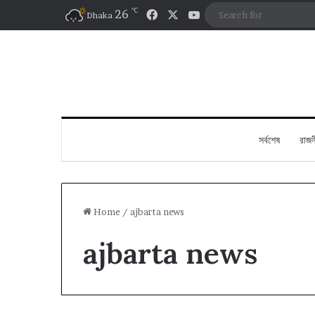
℃
Facebook
X
YouTube
26
Dhaka
সর্বশেষ
রাজন
Home
/
ajbarta news
ajbarta news