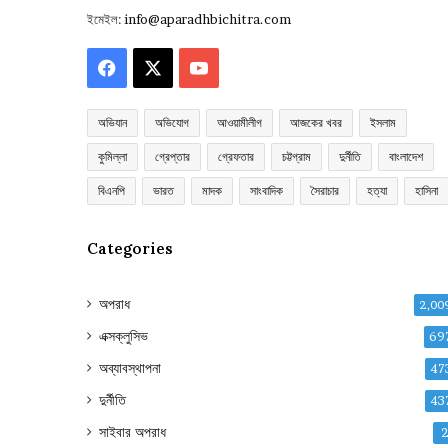
ইমেইল:
info@aparadhbichitra.com
Facebook
X
YouTube
অভিযান
অভিযোগ
আওয়ামীলীগ
আজকের খবর
ইসলাম
কুমিল্লা
গ্রেপ্তার
গ্রেফতার
চট্টগ্রাম
দুর্নীতি
বাংলাদেশ
বিএনপি
ভারত
মাদক
সাংবাদিক
সৈরাচার
হত্যা
হাসিনা
Categories
অপরাধ
2,00
এক্সক্লুসিভ
69
অব্যাবস্থাপনা
47
দুর্নীতি
43
সাইবার অপরাধ