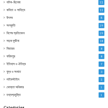
নাটক-ছিনেমা
12
কবিতা ও সাহিত্য
11
উৎসব
8
সংস্কৃতি
19
বিশেষ প্রতিবেদন
19
সড়ক দূর্ঘটনা
18
ফিচারড
8
ফরিদপুর
8
ইতিহাস ও ঐতিহ্য
7
যুদ্ধ ও সংঘাত
3
লাইফস্টাইল
2
ভোক্তা অধিকার
1
তথ্যপ্রযুক্তি
1
Categories