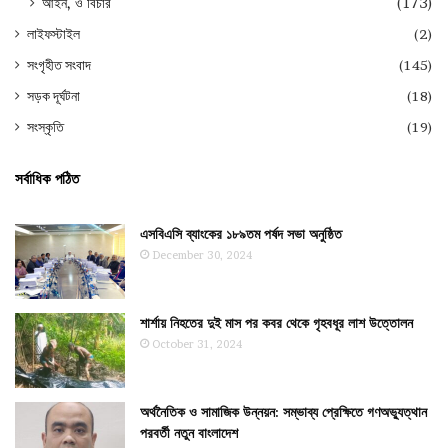
আইন, ও বিচার
(173)
লাইফস্টাইল
(2)
সংগৃহীত সংবাদ
(145)
সড়ক দূর্ঘটনা
(18)
সংস্কৃতি
(19)
সর্বাধিক পঠিত
এসবিএসি ব্যাংকের ১৮৯তম পর্ষদ সভা অনুষ্ঠিত
December 30, 2024
শার্শায় নিহতের দুই মাস পর কবর থেকে গৃহবধূর লাশ উত্তোলন
October 31, 2024
অর্থনৈতিক ও সামাজিক উন্নয়ন: সম্ভাব্য প্রেক্ষিতে গণঅভ্যুত্থান
পরবর্তী নতুন বাংলাদেশ