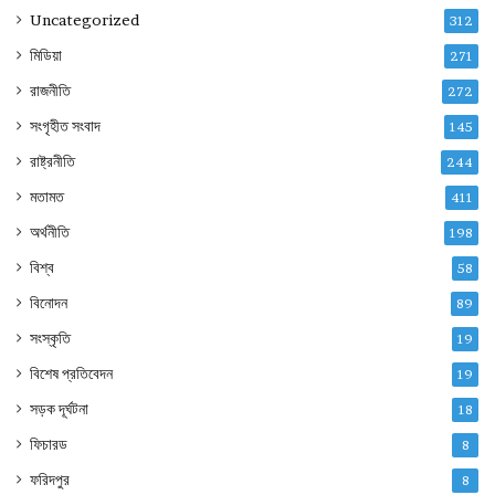
Uncategorized
312
মিডিয়া
271
রাজনীতি
272
সংগৃহীত সংবাদ
145
রাষ্ট্রনীতি
244
মতামত
411
অর্থনীতি
198
বিশ্ব
58
বিনোদন
89
সংস্কৃতি
19
বিশেষ প্রতিবেদন
19
সড়ক দূর্ঘটনা
18
ফিচারড
8
ফরিদপুর
8