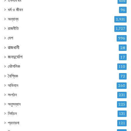
ইসলাম ধর্ম
656
ধর্ম ও জীবন
96
অন্যান্য
2,931
রাজনীতি
1,727
দেশ
996
রাজধানী
28
জনদুর্ভোগ
17
ভৌগলিক
110
বৈশ্বিক
72
অভিযান
260
সংগঠন
231
অনুসন্ধান
225
নির্বাচন
131
প্রতারনা
121