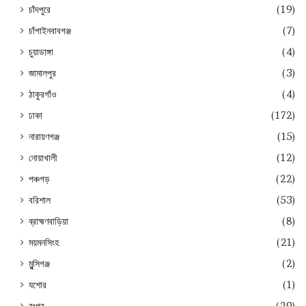
চাঁদপুরে
(19)
চাঁপাইনবাবগঞ্জ
(7)
চুয়াডাঙ্গা
(4)
জামালপুর
(3)
ঠাকুরগাঁও
(4)
ঢাকা
(172)
নারায়ণগঞ্জ
(15)
নোয়াখালী
(12)
পঞ্চগড়
(22)
বরিশাল
(53)
ব্রাহ্মণবাড়িয়া
(8)
ময়মনসিংহ
(21)
মুন্সিগঞ্জ
(2)
যশোর
(1)