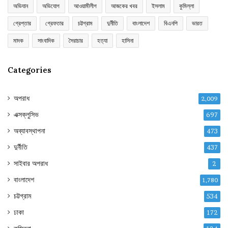
অভিযান
অভিযোগ
আওয়ামীলীগ
আজকের খবর
ইসলাম
কুমিল্লা
গ্রেপ্তার
গ্রেফতার
চট্টগ্রাম
দুর্নীতি
বাংলাদেশ
বিএনপি
ভারত
মাদক
সাংবাদিক
সৈরাচার
হত্যা
হাসিনা
Categories
অপরাধ
2,009
এক্সক্লুসিভ
697
অব্যাবস্থাপনা
473
দুর্নীতি
437
সাইবার অপরাধ
2
বাংলাদেশ
1,780
চট্টগ্রাম
534
ঢাকা
172