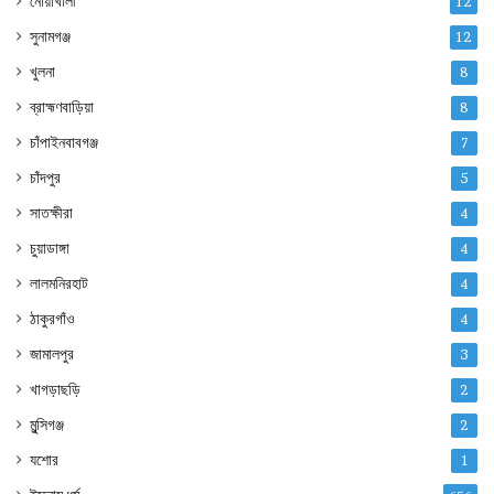
নোয়াখালী
12
সুনামগঞ্জ
12
খুলনা
8
ব্রাহ্মণবাড়িয়া
8
চাঁপাইনবাবগঞ্জ
7
চাঁদপুর
5
সাতক্ষীরা
4
চুয়াডাঙ্গা
4
লালমনিরহাট
4
ঠাকুরগাঁও
4
জামালপুর
3
খাগড়াছড়ি
2
মুন্সিগঞ্জ
2
যশোর
1