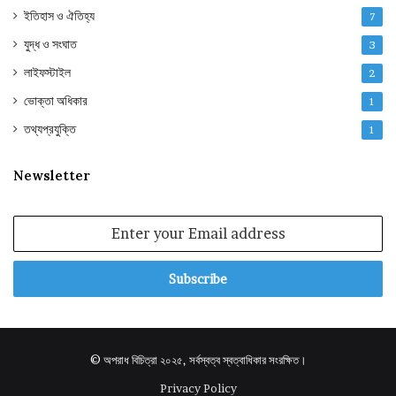
ইতিহাস ও ঐতিহ্য
7
যুদ্ধ ও সংঘাত
3
লাইফস্টাইল
2
ভোক্তা অধিকার
1
তথ্যপ্রযুক্তি
1
Newsletter
Enter
your
Email
address
© অপরাধ বিচিত্রা ২০২৫, সর্বস্বত্ব স্বত্বাধিকার সংরক্ষিত।
Privacy Policy