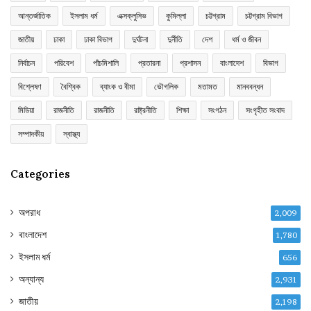
আন্তর্জাতিক
ইসলাম ধর্ম
এক্সক্লুসিভ
কুমিল্লা
চট্টগ্রাম
চট্টগ্রাম বিভাগ
জাতীয়
ঢাকা
ঢাকা বিভাগ
দুর্ঘটনা
দুর্নীতি
দেশ
ধর্ম ও জীবন
নির্বাচন
পরিবেশ
পাঁচমিশালি
প্রতারনা
প্রশাসন
বাংলাদেশ
বিভাগ
বিশ্লেষণ
বৈশ্বিক
ব্যাংক ও বীমা
ভৌগলিক
মতামত
মানববন্ধন
মিডিয়া
রাজনীতি
রাজনীতি
রাষ্ট্রনীতি
শিক্ষা
সংগঠন
সংগৃহীত সংবাদ
সম্পাদকীয়
স্বাস্থ্য
Categories
অপরাধ
2,009
বাংলাদেশ
1,780
ইসলাম ধর্ম
656
অন্যান্য
2,931
জাতীয়
2,198