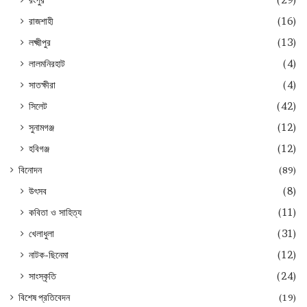
রংপুর
(29)
রাজশাহী
(16)
লক্ষ্মীপুর
(13)
লালমনিরহাট
(4)
সাতক্ষীরা
(4)
সিলেট
(42)
সুনামগঞ্জ
(12)
হবিগঞ্জ
(12)
বিনোদন
(89)
উৎসব
(8)
কবিতা ও সাহিত্য
(11)
খেলাধুলা
(31)
নাটক-ছিনেমা
(12)
সাংস্কৃতি
(24)
বিশেষ প্রতিবেদন
(19)