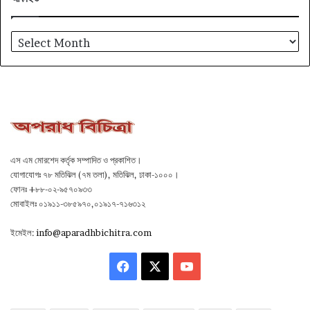
আর্কাইভ
এস এম মোরশেদ কর্তৃক সম্পাদিত ও প্রকাশিত।
যোগাযোগঃ ৭৮ মতিঝিল (৭ম তলা), মতিঝিল, ঢাকা-১০০০।
ফোনঃ +৮৮-০২-৯৫৭০৯৩৩
মোবাইলঃ ০১৯১১-৩৮৫৯৭০,০১৯১৭-৭১৬৩১২
ইমেইল:
info@aparadhbichitra.com
Facebook
X
YouTube