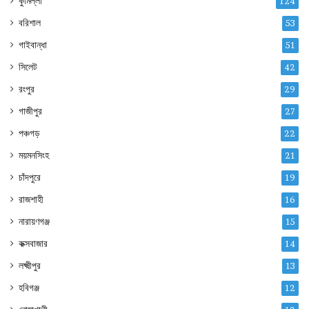
কুমিল্লা
124
বরিশাল
53
গাইবান্ধা
51
সিলেট
42
রংপুর
29
গাজীপুর
27
পঞ্চগড়
22
ময়মনসিংহ
21
চাঁদপুরে
19
রাজশাহী
16
নারায়ণগঞ্জ
15
কক্সবাজার
14
লক্ষ্মীপুর
13
হবিগঞ্জ
12