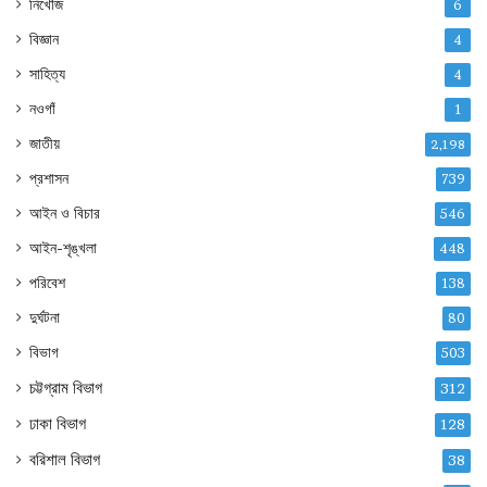
নিখোঁজ
6
বিজ্ঞান
4
সাহিত্য
4
নওগাঁ
1
জাতীয়
2,198
প্রশাসন
739
আইন ও বিচার
546
আইন-শৃঙ্খলা
448
পরিবেশ
138
দুর্ঘটনা
80
বিভাগ
503
চট্টগ্রাম বিভাগ
312
ঢাকা বিভাগ
128
বরিশাল বিভাগ
38