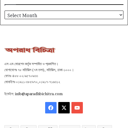
আর্কাইভ
এস এম মোরশেদ কর্তৃক সম্পাদিত ও প্রকাশিত।
যোগাযোগঃ ৭৮ মতিঝিল (৭ম তলা), মতিঝিল, ঢাকা-১০০০।
ফোনঃ +৮৮-০২-৯৫৭০৯৩৩
মোবাইলঃ ০১৯১১-৩৮৫৯৭০,০১৯১৭-৭১৬৩১২
ইমেইল:
info@aparadhbichitra.com
Facebook
X
YouTube