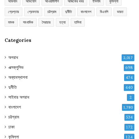
অভিযান
অভিযোগ
আওয়ামীলীগ
আজকের খবর
ইসলাম
কুমিল্লা
গ্রেপ্তার
গ্রেফতার
চট্টগ্রাম
দুর্নীতি
বাংলাদেশ
বিএনপি
ভারত
মাদক
সাংবাদিক
সৈরাচার
হত্যা
হাসিনা
Categories
অপরাধ
2,017
এক্সক্লুসিভ
698
অব্যাবস্থাপনা
474
দুর্নীতি
440
সাইবার অপরাধ
2
বাংলাদেশ
1,780
চট্টগ্রাম
534
ঢাকা
172
কুমিল্লা
124