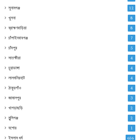
সুনামগঞ্জ
12
খুলনা
8
ব্রাহ্মণবাড়িয়া
8
চাঁপাইনবাবগঞ্জ
7
চাঁদপুর
5
সাতক্ষীরা
4
চুয়াডাঙ্গা
4
লালমনিরহাট
4
ঠাকুরগাঁও
4
জামালপুর
3
খাগড়াছড়ি
2
মুন্সিগঞ্জ
2
যশোর
1
ইসলাম ধর্ম
656