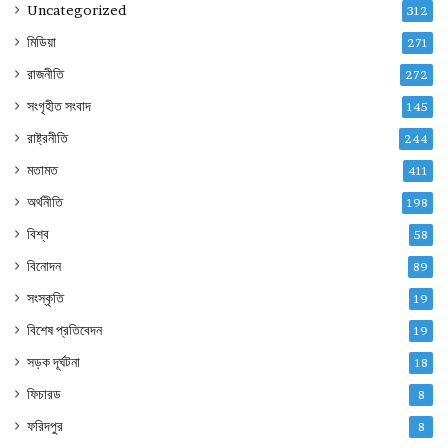
Uncategorized
312
মিডিয়া
271
রাজনীতি
272
সংগৃহীত সংবাদ
145
রাষ্ট্রনীতি
244
মতামত
411
অর্থনীতি
198
বিশ্ব
58
বিনোদন
89
সংস্কৃতি
19
বিশেষ প্রতিবেদন
19
সড়ক দূর্ঘটনা
18
ফিচারড
8
ফরিদপুর
8