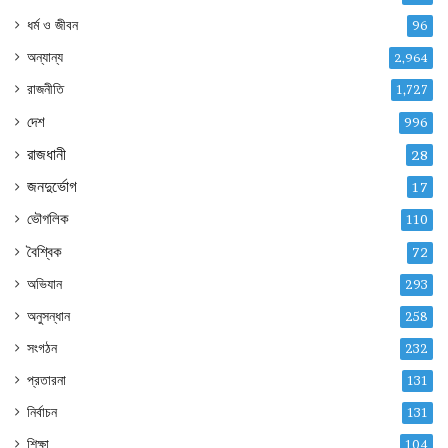
ধর্ম ও জীবন
96
অন্যান্য
2,964
রাজনীতি
1,727
দেশ
996
রাজধানী
28
জনদুর্ভোগ
17
ভৌগলিক
110
বৈশ্বিক
72
অভিযান
293
অনুসন্ধান
258
সংগঠন
232
প্রতারনা
131
নির্বাচন
131
শিক্ষা
104