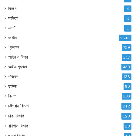
বিজ্ঞান
4
সাহিত্য
4
নওগাঁ
1
জাতীয়
2,201
প্রশাসন
739
আইন ও বিচার
547
আইন-শৃঙ্খলা
450
পরিবেশ
138
দুর্ঘটনা
80
বিভাগ
503
চট্টগ্রাম বিভাগ
312
ঢাকা বিভাগ
128
বরিশাল বিভাগ
38
খুলনা বিভাগ