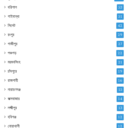
বরিশাল
53
গাইবান্ধা
51
সিলেট
42
রংপুর
29
গাজীপুর
27
পঞ্চগড়
22
ময়মনসিংহ
21
চাঁদপুরে
19
রাজশাহী
16
নারায়ণগঞ্জ
15
কক্সবাজার
14
লক্ষ্মীপুর
13
হবিগঞ্জ
12
নোয়াখালী
12