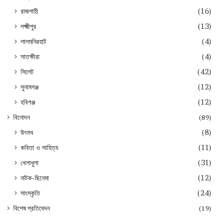
রাজশাহী
(16)
লক্ষ্মীপুর
(13)
লালমনিরহাট
(4)
সাতক্ষীরা
(4)
সিলেট
(42)
সুনামগঞ্জ
(12)
হবিগঞ্জ
(12)
বিনোদন
(89)
উৎসব
(8)
কবিতা ও সাহিত্য
(11)
খেলাধুলা
(31)
নাটক-ছিনেমা
(12)
সাংস্কৃতি
(24)
বিশেষ প্রতিবেদন
(19)