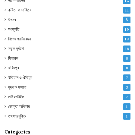
নাটক-ছিনেমা
12
কবিতা ও সাহিত্য
11
উৎসব
8
সংস্কৃতি
19
বিশেষ প্রতিবেদন
19
সড়ক দূর্ঘটনা
18
ফিচারড
8
ফরিদপুর
8
ইতিহাস ও ঐতিহ্য
7
যুদ্ধ ও সংঘাত
3
লাইফস্টাইল
2
ভোক্তা অধিকার
1
তথ্যপ্রযুক্তি
1
Categories