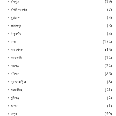
চাঁদপুরে
(19)
চাঁপাইনবাবগঞ্জ
(7)
চুয়াডাঙ্গা
(4)
জামালপুর
(3)
ঠাকুরগাঁও
(4)
ঢাকা
(172)
নারায়ণগঞ্জ
(15)
নোয়াখালী
(12)
পঞ্চগড়
(22)
বরিশাল
(53)
ব্রাহ্মণবাড়িয়া
(8)
ময়মনসিংহ
(21)
মুন্সিগঞ্জ
(2)
যশোর
(1)
রংপুর
(29)