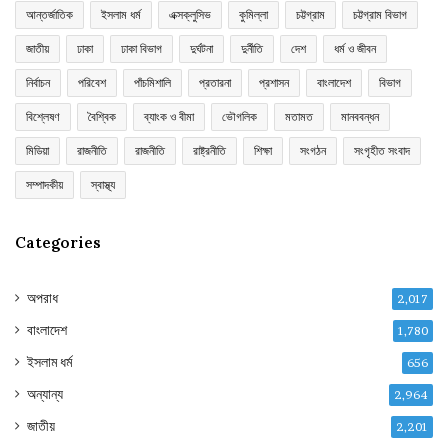
আন্তর্জাতিক
ইসলাম ধর্ম
এক্সক্লুসিভ
কুমিল্লা
চট্টগ্রাম
চট্টগ্রাম বিভাগ
জাতীয়
ঢাকা
ঢাকা বিভাগ
দুর্ঘটনা
দুর্নীতি
দেশ
ধর্ম ও জীবন
নির্বাচন
পরিবেশ
পাঁচমিশালি
প্রতারনা
প্রশাসন
বাংলাদেশ
বিভাগ
বিশ্লেষণ
বৈশ্বিক
ব্যাংক ও বীমা
ভৌগলিক
মতামত
মানববন্ধন
মিডিয়া
রাজনীতি
রাজনীতি
রাষ্ট্রনীতি
শিক্ষা
সংগঠন
সংগৃহীত সংবাদ
সম্পাদকীয়
স্বাস্থ্য
Categories
অপরাধ
2,017
বাংলাদেশ
1,780
ইসলাম ধর্ম
656
অন্যান্য
2,964
জাতীয়
2,201