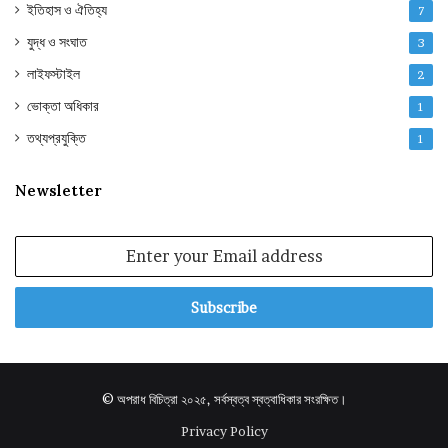
ইতিহাস ও ঐতিহ্য
7
যুদ্ধ ও সংঘাত
3
লাইফস্টাইল
2
ভোক্তা অধিকার
1
তথ্যপ্রযুক্তি
1
Newsletter
Enter
your
Email
address
© অপরাধ বিচিত্রা ২০২৫, সর্বস্বত্ব স্বত্বাধিকার সংরক্ষিত।
Privacy Policy