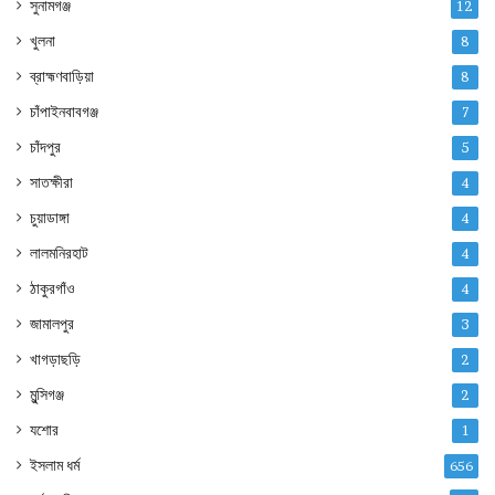
সুনামগঞ্জ
12
খুলনা
8
ব্রাহ্মণবাড়িয়া
8
চাঁপাইনবাবগঞ্জ
7
চাঁদপুর
5
সাতক্ষীরা
4
চুয়াডাঙ্গা
4
লালমনিরহাট
4
ঠাকুরগাঁও
4
জামালপুর
3
খাগড়াছড়ি
2
মুন্সিগঞ্জ
2
যশোর
1
ইসলাম ধর্ম
656