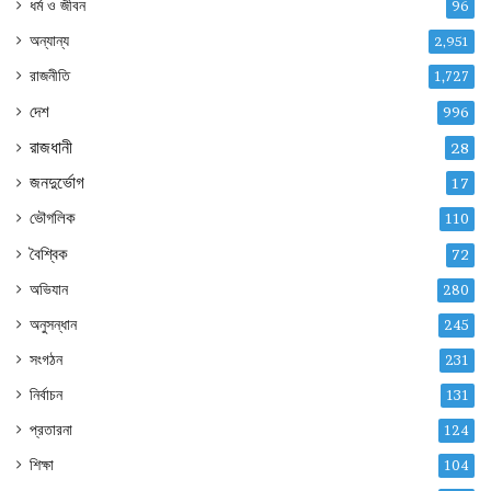
ধর্ম ও জীবন
96
অন্যান্য
2,951
রাজনীতি
1,727
দেশ
996
রাজধানী
28
জনদুর্ভোগ
17
ভৌগলিক
110
বৈশ্বিক
72
অভিযান
280
অনুসন্ধান
245
সংগঠন
231
নির্বাচন
131
প্রতারনা
124
শিক্ষা
104