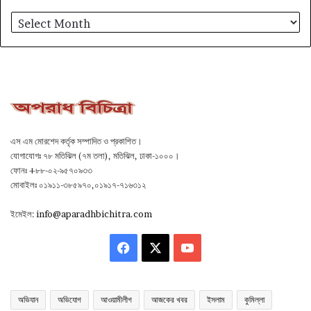
আর্কাইভ
এস এম মোরশেদ কর্তৃক সম্পাদিত ও প্রকাশিত।
যোগাযোগঃ ৭৮ মতিঝিল (৭ম তলা), মতিঝিল, ঢাকা-১০০০।
ফোনঃ +৮৮-০২-৯৫৭০৯৩৩
মোবাইলঃ ০১৯১১-৩৮৫৯৭০,০১৯১৭-৭১৬৩১২
ইমেইল:
info@aparadhbichitra.com
Facebook
X
YouTube
অভিযান
অভিযোগ
আওয়ামীলীগ
আজকের খবর
ইসলাম
কুমিল্লা