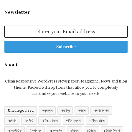
Newsletter
Enter
your
Email
address
About
Clean Responsive WordPress Newspaper, Magazine, News and Blog
theme. Packed with options that allow you to completely
customize your website to your needs.
Uncategorized
অনুসন্ধান
অন্যান্য
অপরাধ
অব্যাবস্থাপনা
অভিযান
অর্থনীতি
আইন, ও বিচার
আইন-শৃঙ্খলা
আইন ও বিচার
আন্তর্জাতিক
ইসলাম ধর্ম
এক্সক্লুসিভ
কুমিল্লা
চট্টগ্রাম
চট্টগ্রাম বিভাগ