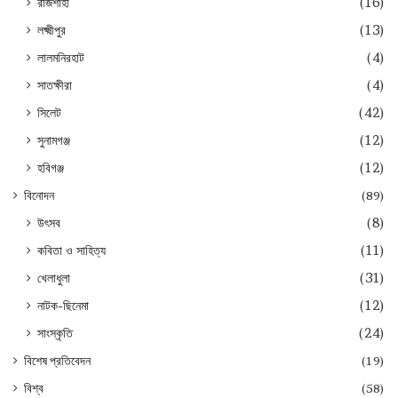
রাজশাহী
(16)
লক্ষ্মীপুর
(13)
লালমনিরহাট
(4)
সাতক্ষীরা
(4)
সিলেট
(42)
সুনামগঞ্জ
(12)
হবিগঞ্জ
(12)
বিনোদন
(89)
উৎসব
(8)
কবিতা ও সাহিত্য
(11)
খেলাধুলা
(31)
নাটক-ছিনেমা
(12)
সাংস্কৃতি
(24)
বিশেষ প্রতিবেদন
(19)
বিশ্ব
(58)