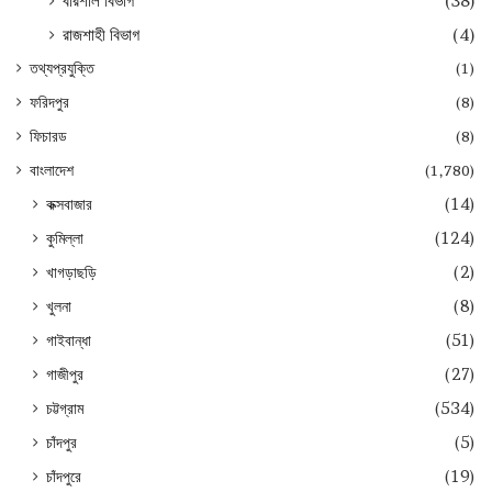
বরিশাল বিভাগ
(38)
রাজশাহী বিভাগ
(4)
তথ্যপ্রযুক্তি
(1)
ফরিদপুর
(8)
ফিচারড
(8)
বাংলাদেশ
(1,780)
কক্সবাজার
(14)
কুমিল্লা
(124)
খাগড়াছড়ি
(2)
খুলনা
(8)
গাইবান্ধা
(51)
গাজীপুর
(27)
চট্টগ্রাম
(534)
চাঁদপুর
(5)
চাঁদপুরে
(19)