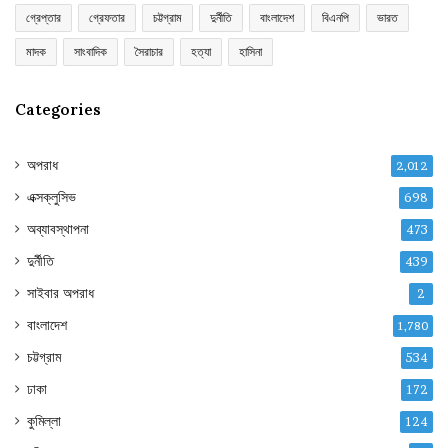
গ্রেপ্তার
গ্রেফতার
চট্টগ্রাম
দুর্নীতি
বাংলাদেশ
বিএনপি
ভারত
মাদক
সাংবাদিক
সৈরাচার
হত্যা
হাসিনা
Categories
অপরাধ
2,012
এক্সক্লুসিভ
698
অব্যাবস্থাপনা
473
দুর্নীতি
439
সাইবার অপরাধ
2
বাংলাদেশ
1,780
চট্টগ্রাম
534
ঢাকা
172
কুমিল্লা
124