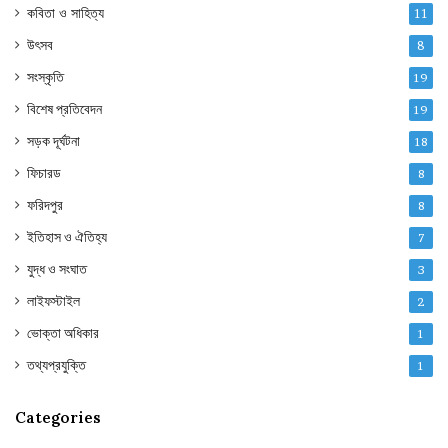
কবিতা ও সাহিত্য
11
উৎসব
8
সংস্কৃতি
19
বিশেষ প্রতিবেদন
19
সড়ক দূর্ঘটনা
18
ফিচারড
8
ফরিদপুর
8
ইতিহাস ও ঐতিহ্য
7
যুদ্ধ ও সংঘাত
3
লাইফস্টাইল
2
ভোক্তা অধিকার
1
তথ্যপ্রযুক্তি
1
Categories