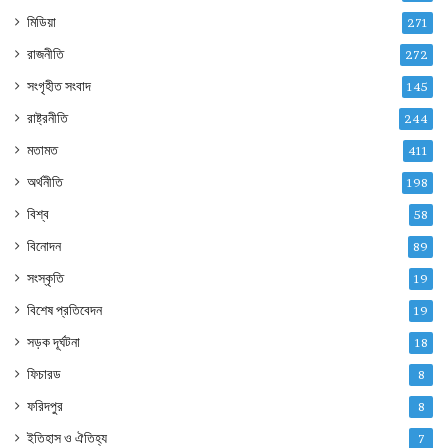
মিডিয়া
271
রাজনীতি
272
সংগৃহীত সংবাদ
145
রাষ্ট্রনীতি
244
মতামত
411
অর্থনীতি
198
বিশ্ব
58
বিনোদন
89
সংস্কৃতি
19
বিশেষ প্রতিবেদন
19
সড়ক দূর্ঘটনা
18
ফিচারড
8
ফরিদপুর
8
ইতিহাস ও ঐতিহ্য
7