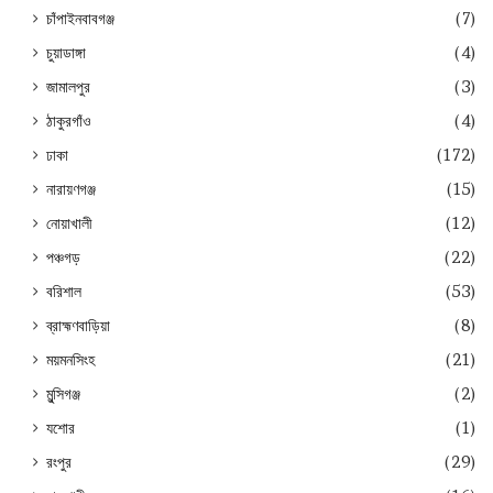
চাঁপাইনবাবগঞ্জ
(7)
চুয়াডাঙ্গা
(4)
জামালপুর
(3)
ঠাকুরগাঁও
(4)
ঢাকা
(172)
নারায়ণগঞ্জ
(15)
নোয়াখালী
(12)
পঞ্চগড়
(22)
বরিশাল
(53)
ব্রাহ্মণবাড়িয়া
(8)
ময়মনসিংহ
(21)
মুন্সিগঞ্জ
(2)
যশোর
(1)
রংপুর
(29)