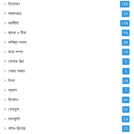
বিশ্লেষণ
158
সাক্ষাৎকার
20
অর্থনীতি
198
ব্যাংক ও বীমা
94
বানিজ্য সংবাদ
40
মানব সম্পদ
19
পোশাক শিল্প
2
শেয়ার বাজার
1
বিশ্ব
58
প্রবাস
7
বিনোদন
89
খেলাধুলা
31
সাংস্কৃতি
24
নাটক-ছিনেমা
12