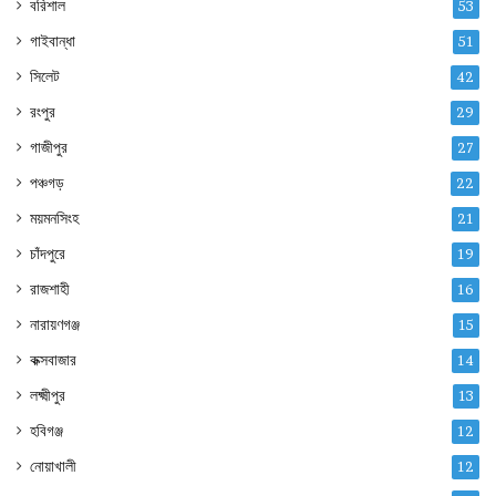
বরিশাল
53
গাইবান্ধা
51
সিলেট
42
রংপুর
29
গাজীপুর
27
পঞ্চগড়
22
ময়মনসিংহ
21
চাঁদপুরে
19
রাজশাহী
16
নারায়ণগঞ্জ
15
কক্সবাজার
14
লক্ষ্মীপুর
13
হবিগঞ্জ
12
নোয়াখালী
12