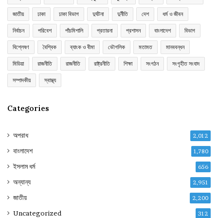
জাতীয়
ঢাকা
ঢাকা বিভাগ
দুর্ঘটনা
দুর্নীতি
দেশ
ধর্ম ও জীবন
নির্বাচন
পরিবেশ
পাঁচমিশালি
প্রতারনা
প্রশাসন
বাংলাদেশ
বিভাগ
বিশ্লেষণ
বৈশ্বিক
ব্যাংক ও বীমা
ভৌগলিক
মতামত
মানববন্ধন
মিডিয়া
রাজনীতি
রাজনীতি
রাষ্ট্রনীতি
শিক্ষা
সংগঠন
সংগৃহীত সংবাদ
সম্পাদকীয়
স্বাস্থ্য
Categories
অপরাধ
2,012
বাংলাদেশ
1,780
ইসলাম ধর্ম
656
অন্যান্য
2,951
জাতীয়
2,200
Uncategorized
312