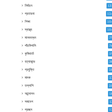
নির্বাচন
13
প্রতারনা
12
শিক্ষা
10
স্বাস্থ্য
10
মানববন্ধন
7
পাঁচমিশালি
7
কৃষিবার্তা
5
হত্যাকান্ড
3
প্রযুক্তি
2
মাদক
2
তল্লাশি
2
আন্দোলন
1
সমাবেশ
1
প্রচ্ছদ
1