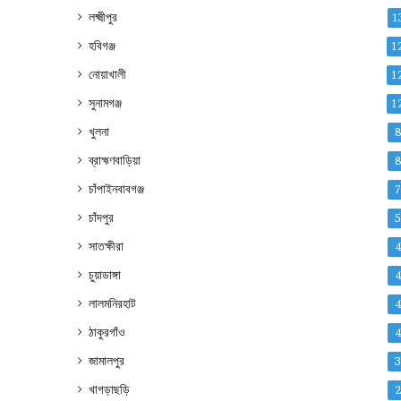
লক্ষ্মীপুর
1
হবিগঞ্জ
1
নোয়াখালী
1
সুনামগঞ্জ
1
খুলনা
ব্রাহ্মণবাড়িয়া
চাঁপাইনবাবগঞ্জ
চাঁদপুর
সাতক্ষীরা
চুয়াডাঙ্গা
লালমনিরহাট
ঠাকুরগাঁও
জামালপুর
খাগড়াছড়ি