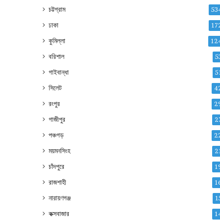
চট্টগ্রাম
53
ঢাকা
17
কুমিল্লা
12
বরিশাল
5
গাইবান্ধা
5
সিলেট
4
রংপুর
2
গাজীপুর
2
পঞ্চগড়
2
ময়মনসিংহ
2
চাঁদপুরে
1
রাজশাহী
1
নারায়ণগঞ্জ
1
কক্সবাজার
1