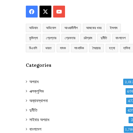
Facebook
X
YouTube
অভিযান
অভিযোগ
আওয়ামীলীগ
আজকের খবর
ইসলাম
কুমিল্লা
গ্রেপ্তার
গ্রেফতার
চট্টগ্রাম
দুর্নীতি
বাংলাদেশ
বিএনপি
ভারত
মাদক
সাংবাদিক
সৈরাচার
হত্যা
হাসিনা
Categories
অপরাধ
2,01
এক্সক্লুসিভ
69
অব্যাবস্থাপনা
47
দুর্নীতি
43
সাইবার অপরাধ
বাংলাদেশ
1,78