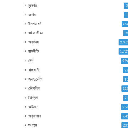
মুন্সিগঞ্জ
যশোর
ইসলাম ধর্ম
65
ধর্ম ও জীবন
9
অন্যান্য
2,95
রাজনীতি
1,72
দেশ
99
রাজধানী
2
জনদুর্ভোগ
1
ভৌগলিক
11
বৈশ্বিক
7
অভিযান
28
অনুসন্ধান
24
সংগঠন
23