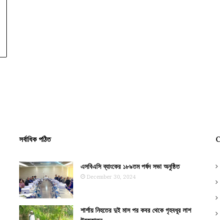
সর্বাধিক পঠিত
C
এসবিএসি ব্যাংকের ১৮৯তম পর্ষদ সভা অনুষ্ঠিত
December 30, 2024
শার্শায় নিহতের দুই মাস পর কবর থেকে গৃহবধূর লাশ