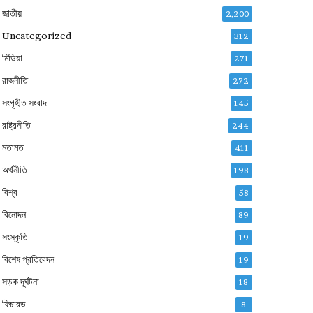
জাতীয়
2,200
Uncategorized
312
মিডিয়া
271
রাজনীতি
272
সংগৃহীত সংবাদ
145
রাষ্ট্রনীতি
244
মতামত
411
অর্থনীতি
198
বিশ্ব
58
বিনোদন
89
সংস্কৃতি
19
বিশেষ প্রতিবেদন
19
সড়ক দূর্ঘটনা
18
ফিচারড
8