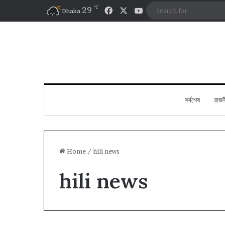
℃
Facebook
X
YouTube
29
Dhaka
সর্বশেষ
রাজন
Home
/
hili news
hili news