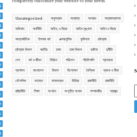
completely customize your website to your needs.
4
2
Uncategorized
অনুসন্ধান
অন্যান্য
অপরাধ
অব্যাবস্থাপনা
4
অভিযান
অর্থনীতি
আইন, ও বিচার
আইন-শৃঙ্খলা
আইন ও বিচার
3
আন্তর্জাতিক
ইসলাম ধর্ম
এক্সক্লুসিভ
কুমিল্লা
চট্টগ্রাম
1
চট্টগ্রাম বিভাগ
জাতীয়
ঢাকা
ঢাকা বিভাগ
দুর্ঘটনা
দুর্নীতি
2
দেশ
ধর্ম ও জীবন
নির্বাচন
পরিবেশ
পাঁচমিশালি
প্রতারনা
9
প্রশাসন
বাংলাদেশ
বিভাগ
বিশ্লেষণ
বৈশ্বিক
ব্যাংক ও বীমা
N
7
ভৌগলিক
মতামত
মানববন্ধন
মিডিয়া
রাজনীতি
রাজনীতি
2
E
রাষ্ট্রনীতি
শিক্ষা
সংগঠন
সংগৃহীত সংবাদ
সম্পাদকীয়
স্বাস্থ্য
y
1
E
9
a
6
5
4