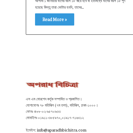
আগামী ১ জানয়ারি যাদের বয়স ১৮ বছর হবে বা ইতিমধ্যে যাদের বয়স ১৮ পূর্ণ
হয়েছে কিন্তু তারা ভোটার হননি, তাদের…
Read More »
এস এম মোরশেদ কর্তৃক সম্পাদিত ও প্রকাশিত।
যোগাযোগঃ ৭৮ মতিঝিল (৭ম তলা), মতিঝিল, ঢাকা-১০০০।
ফোনঃ +৮৮-০২-৯৫৭০৯৩৩
মোবাইলঃ ০১৯১১-৩৮৫৯৭০,০১৯১৭-৭১৬৩১২
ইমেইল:
info@aparadhbichitra.com