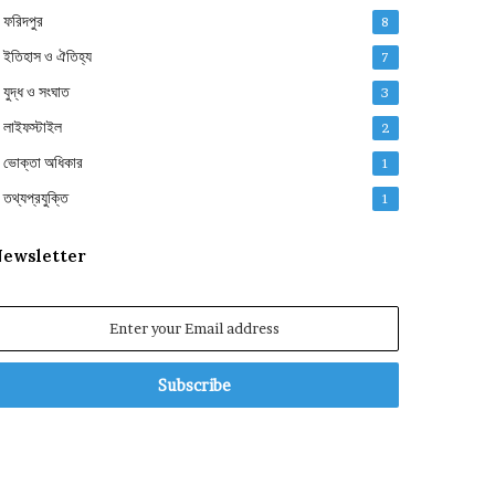
ফরিদপুর
8
ইতিহাস ও ঐতিহ্য
7
যুদ্ধ ও সংঘাত
3
লাইফস্টাইল
2
ভোক্তা অধিকার
1
তথ্যপ্রযুক্তি
1
ewsletter
nter
our
mail
ddress