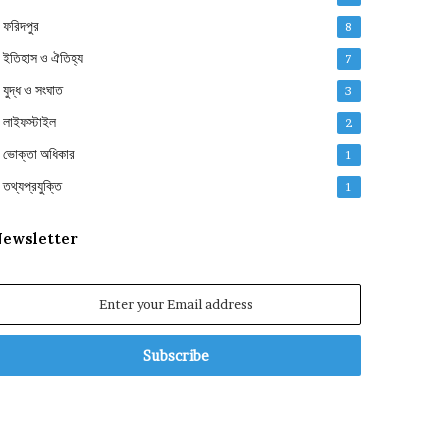
ফরিদপুর
8
ইতিহাস ও ঐতিহ্য
7
যুদ্ধ ও সংঘাত
3
লাইফস্টাইল
2
ভোক্তা অধিকার
1
তথ্যপ্রযুক্তি
1
ewsletter
nter
our
mail
ddress