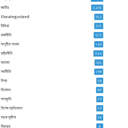
জাতীয়
2,201
Uncategorized
312
মিডিয়া
271
রাজনীতি
272
সংগৃহীত সংবাদ
145
রাষ্ট্রনীতি
244
মতামত
411
অর্থনীতি
198
বিশ্ব
58
বিনোদন
89
সংস্কৃতি
19
বিশেষ প্রতিবেদন
19
সড়ক দূর্ঘটনা
18
ফিচারড
8