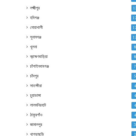
লক্ষ্মীপুর
1
হবিগঞ্জ
1
নোয়াখালী
1
সুনামগঞ্জ
1
খুলনা
ব্রাহ্মণবাড়িয়া
চাঁপাইনবাবগঞ্জ
চাঁদপুর
সাতক্ষীরা
চুয়াডাঙ্গা
লালমনিরহাট
ঠাকুরগাঁও
জামালপুর
খাগড়াছড়ি