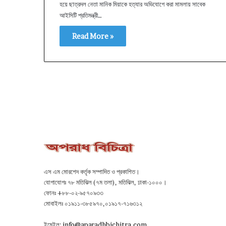
হয়ে ছাত্রদল নেতা মানিক মিয়াকে হত্যার অভিযোগে করা মামলায় সাবেক
আইসিটি প্রতিমন্ত্রী…
Read More »
এস এম মোরশেদ কর্তৃক সম্পাদিত ও প্রকাশিত।
যোগাযোগঃ ৭৮ মতিঝিল (৭ম তলা), মতিঝিল, ঢাকা-১০০০।
ফোনঃ +৮৮-০২-৯৫৭০৯৩৩
মোবাইলঃ ০১৯১১-৩৮৫৯৭০,০১৯১৭-৭১৬৩১২
ইমেইল:
info@aparadhbichitra.com