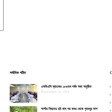
সর্বাধিক পঠিত
C
এসবিএসি ব্যাংকের ১৮৯তম পর্ষদ সভা অনুষ্ঠিত
December 30, 2024
শার্শায় নিহতের দুই মাস পর কবর থেকে গৃহবধূর লাশ