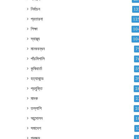
নির্বাচন
13
প্রতারনা
12
শিক্ষা
10
স্বাস্থ্য
10
মানববন্ধন
7
পাঁচমিশালি
7
কৃষিবার্তা
5
হত্যাকান্ড
3
প্রযুক্তি
2
মাদক
2
তল্লাশি
2
আন্দোলন
1
সমাবেশ
1
প্রচ্ছদ
1