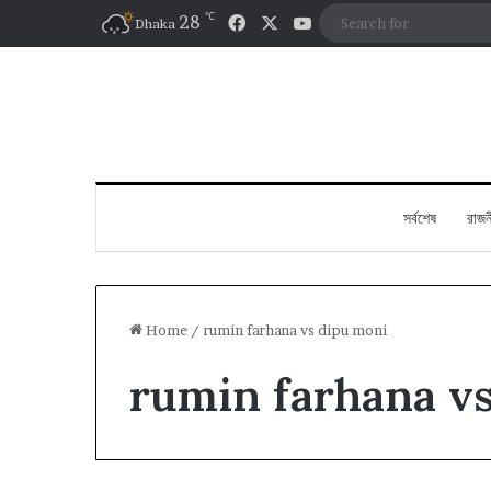
℃
Facebook
X
YouTube
28
Dhaka
সর্বশেষ
রাজন
Home
/
rumin farhana vs dipu moni
rumin farhana v