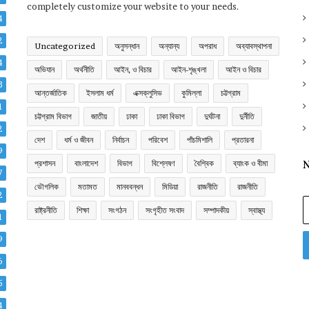
completely customize your website to your needs.
4
2
Uncategorized
অনুসন্ধান
অন্যান্য
অপরাধ
অব্যাবস্থাপনা
4
অভিযান
অর্থনীতি
আইন, ও বিচার
আইন-শৃঙ্খলা
আইন ও বিচার
3
আন্তর্জাতিক
ইসলাম ধর্ম
এক্সক্লুসিভ
কুমিল্লা
চট্টগ্রাম
1
চট্টগ্রাম বিভাগ
জাতীয়
ঢাকা
ঢাকা বিভাগ
দুর্ঘটনা
দুর্নীতি
2
দেশ
ধর্ম ও জীবন
নির্বাচন
পরিবেশ
পাঁচমিশালি
প্রতারনা
9
প্রশাসন
বাংলাদেশ
বিভাগ
বিশ্লেষণ
বৈশ্বিক
ব্যাংক ও বীমা
N
7
ভৌগলিক
মতামত
মানববন্ধন
মিডিয়া
রাজনীতি
রাজনীতি
2
E
রাষ্ট্রনীতি
শিক্ষা
সংগঠন
সংগৃহীত সংবাদ
সম্পাদকীয়
স্বাস্থ্য
y
1
E
9
a
6
5
4