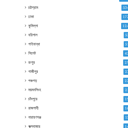
চট্টগ্রাম
53
ঢাকা
17
কুমিল্লা
12
বরিশাল
5
গাইবান্ধা
5
সিলেট
4
রংপুর
2
গাজীপুর
2
পঞ্চগড়
2
ময়মনসিংহ
2
চাঁদপুরে
1
রাজশাহী
1
নারায়ণগঞ্জ
1
কক্সবাজার
1