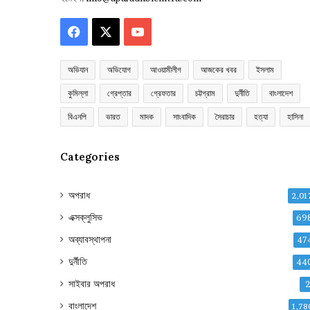
Facebook
X
YouTube
অভিযান
অভিযোগ
আওয়ামীলীগ
আজকের খবর
ইসলাম
কুমিল্লা
গ্রেপ্তার
গ্রেফতার
চট্টগ্রাম
দুর্নীতি
বাংলাদেশ
বিএনপি
ভারত
মাদক
সাংবাদিক
সৈরাচার
হত্যা
হাসিনা
Categories
অপরাধ
2,01
এক্সক্লুসিভ
69
অব্যাবস্থাপনা
47
দুর্নীতি
44
সাইবার অপরাধ
বাংলাদেশ
1,78