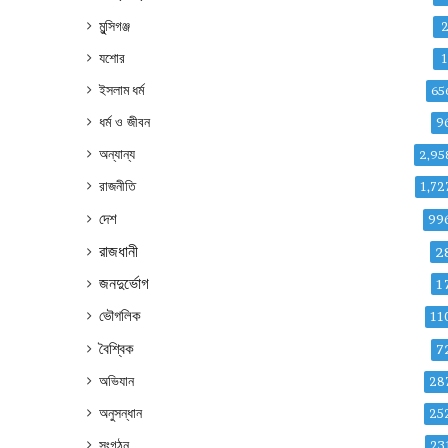
মুন্সিগঞ্জ
যশোর
ইসলাম ধর্ম
65
ধর্ম ও জীবন
9
অন্যান্য
2,95
রাজনীতি
1,72
দেশ
99
রাজধানী
2
জনদুর্ভোগ
1
ভৌগলিক
11
বৈশ্বিক
7
অভিযান
28
অনুসন্ধান
25
সংগঠন
23