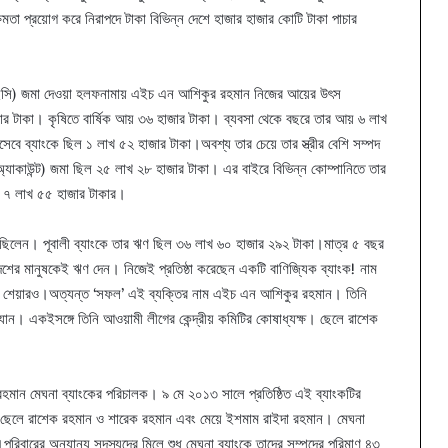
া প্রয়োগ করে নিরাপদে টাকা বিভিন্ন দেশে হাজার হাজার কোটি টাকা পাচার
(ইসি) জমা দেওয়া হলফনামায় এইচ এন আশিকুর রহমান নিজের আয়ের উৎস
াজার টাকা। কৃষিতে বার্ষিক আয় ৩৬ হাজার টাকা। ব্যবসা থেকে বছরে তার আয় ৬ লাখ
বে ব্যাংকে ছিল ১ লাখ ৫২ হাজার টাকা।অবশ্য তার চেয়ে তার স্ত্রীর বেশি সম্পদ
(অ্যাকাউন্ট) জমা ছিল ২৫ লাখ ২৮ হাজার টাকা। এর বাইরে বিভিন্ন কোম্পানিতে তার
িল ৭ লাখ ৫৫ হাজার টাকার।
ও ছিলেন। পূবালী ব্যাংকে তার ঋণ ছিল ৩৬ লাখ ৬০ হাজার ২৯২ টাকা।মাত্র ৫ বছর
া দেশের মানুষকেই ঋণ দেন। নিজেই প্রতিষ্ঠা করেছেন একটি বাণিজ্যিক ব্যাংক! নাম
যার শেয়ারও।অত্যন্ত ‘সফল’ এই ব্যক্তির নাম এইচ এন আশিকুর রহমান। তিনি
্যান। একইসঙ্গে তিনি আওয়ামী লীগের কেন্দ্রীয় কমিটির কোষাধ্যক্ষ। ছেলে রাশেক
 রহমান মেঘনা ব্যাংকের পরিচালক। ৯ মে ২০১৩ সালে প্রতিষ্ঠিত এই ব্যাংকটির
দুই ছেলে রাশেক রহমান ও শারেক রহমান এবং মেয়ে ইশমাম রাইদা রহমান। মেঘনা
।পরিবারের অন্যান্য সদস্যদের মিলে শুধু মেঘনা ব্যাংকে তাদের সম্পদের পরিমাণ ৪৩