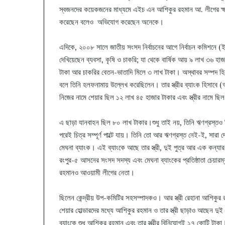
স্বজনদের কয়েকজনের মাধ্যমে এইচ এন আশিকুর রহমান আ. লীগের ক্ষমত
করেছেন বলেও অভিযোগ করেছেন অনেকে।
এদিকে, ২০০৮ সালে জাতীয় সংসদ নির্বাচনের আগে নির্বাচন কমিশনে 
দেখিয়েছেন ব্যবসা, কৃষি ও চাকরি; যা থেকে বার্ষিক আয় ৯ লাখ ৩৬ হ
টাকা আর চাকরির বেতন-ভাতাদি মিলে ৩ লাখ টাকা। অস্থাবর সম্পদ হিসে
বলে তিনি হলফনামায় উল্লেখ করেছিলেন। তার স্ত্রীর ব্যাংক হিসাবে 
নিজের নামে শেয়ার ছিল ১২ লাখ ৪৫ হাজার টাকার এবং স্ত্রীর নামে ছ
এ ছাড়া যানবাহন ছিল ৮০ লাখ টাকার।শুধু তাই নয়, তিনি ঋণগ্রস্ত
পরেই চিত্র সম্পূর্ণ পাল্টে যায়। তিনি তো আর ঋণগ্রস্ত নেই-ই, সার
মেঘনা ব্যাংক। এই ব্যাংকে আছে তার স্ত্রী, দুই পুত্র আর এক কন্
রংপুর-৫ আসনের সংসদ সদস্য এবং মেঘনা ব্যাংকের প্রতিষ্ঠাতা চেয়ারম
রহমানও আওয়ামী লীগের নেতা।
ছিলেন কেন্দ্রীয় উপ-কমিটির সহসম্পাদকও। আর স্ত্রী রেহানা আশিকুর
শেয়ার হোল্ডারদের মধ্যে আশিকুর রহমান ও তার স্ত্রী ছাড়াও আছেন 
ব্যাংকে শুধু আশিকুর রহমান এবং তার স্ত্রীর বিনিয়োগই ১৭ কোটি টাকা