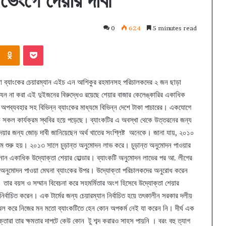
ভেংগে দেয়ার দাবী
0
624
5 minutes read
Kontakte
Odnoklassniki
Pocket
েঘনা ব্যাংকের চেয়ারম্যান এইচ এন আশিকুর রহমানসহ পরিচালকদের ২ জন ছাড়া
ন না করা এই দুইজনের বিরুদ্ধেও রয়েছে শেয়ার বাজার কেলেঙ্কারির একাধিক
অপব্যবহার সহ বিভিন্ন ব্যাংকের মাধ্যমে বিভিন্ন দেশে টাকা পাচারের। একযোগে
বিক সকল কার্যক্রম স্থবির হয়ে পড়েছে। ব্যাংকটির এ অবস্খা থেকে উত্তরনের জন্য
েয়ার জন্য জোড় দাবী জানিয়েছেন অর্থ খাতের সংশ্লিষ্ট অনেকে। জানা যায়, ২০১০
ক্রম শুরু হয়। ২০১৩ সালে চুড়ান্ত অনুমোদন লাভ করে। চুড়ান্ত অনুমোদন পাওয়ার
ান একাধিক উদ্যোক্তা শেয়ার হোল্ডার। ব্যাংকটি অনুমোদন লাভের পর আ. লীগের
অনুমোদন পাওয়া মেঘনা ব্যাংকের উপর। উদ্যোক্তা পরিচালকদের অনুরোধ করেন
। তার বয়স ও সম্মান বিবেচনা করে সহমর্মিতার অংশ হিসেবে উদ্যোক্তা শেয়ার
 নির্বাচিত করেন। এক টার্মের জন্য চেয়ারম্যান নির্বাচিত হয়ে তৎকালীন সরকার দলীয়
পদ দখল করে নিজের মন মতো ব্যাংকটিতে হেন কোন অপকর্ম নেই যা করেন নি। দীর্ঘ এক
যোক্তারা তার ক্ষমতার দাপটে কেউ কোন টু শব্দ করারও সাহস পায়নি । বরং বহু ত্যাগ