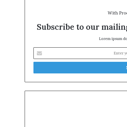
With Pro
Subscribe to our mailing
Lorem ipsum dol
Enter
your
Email
address