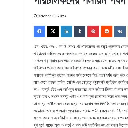
পরিচালকদের পলায়ন পর্ষদ 
October 13, 2024
Facebook
X
LinkedIn
Tumblr
Pinterest
Reddit
V
এম. এইচ.খানঃ ৫ আগষ্ট দেশের পট পরিবর্তনের পর চতুর্থ প্রজম্মের ম
পরিচালনা পর্ষদের সকল পরিচালক পলায়ন করেছে বলে জানা গেছে। পলায
অভিযোগ। পলায়নরত পরিচালকদের বিরুদ্ধেও অভিযোগ রয়েছে ক্ষমতার 
পরিচালনা পর্ষদের প্রায় সব পরিচালক পলায়ন করায় ব্যাংকটির স্বাভা
পলাতক আশিকুর রহমান গংদের পর্ষদ ভেংগে দিয়ে নতুন পর্ষদ গঠন করে দ
সাল থেকে আব্দুল হালিম সেলিম এর নেতৃত্বে ব্যাংকটি প্রতিষ্ঠার কার্য
আগ পযর্ন্ত এইচ এন আশিকুর রহমানের কোন ভূমিকা ছিলো না বলে জান
ক্যাশিয়ার ও সংসদ সদস্য এইচ এন আশিকুর রহমানের নজর পরে সদ্য 
তাকে ব্যাংকটিতে একবারের জন্য চেয়ারম্যান পদে নির্বাচিত করার জন্য
হোল্ডাররা তার এ প্রস্তাব মেনে নিয়ে প্রথম পর্ষদের চেয়ারম্যান হিসেবে
ক্ষমতা প্রয়োগ করে দীর্ঘ বারো বছর মেঘনা ব্যাংকের চেয়ারম্যানের 
যুগ পূর্বে যাদের শ্রম ও অর্থে এ ব্যাংকটি প্রতিষ্ঠিত হয় সে সকল উদ্