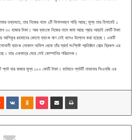
র তথ্যমতে, তার নিজের নামে ২টি বিলাসবহুল গাড়ি আছে; মূল্য তার হিসাবেই ১
১৫ লাখ ৩০ হাজার টাকা। আর ব্যাংকে নিজের নামে জমা আছে প্রায় আড়াই কোটি টাকা
ায় আশিকুর রহমানের কোনো ব্যাংক ঋণ নেই বলেও উল্লেখ করা হয়েছে। একটি
সোনালী ব্যাংক লোকাল অফিস থেকে তাঁর স্বার্থ সংশ্লিষ্ট প্রতিষ্ঠান গোল্ড ব্রিকস এর
়াছে। তার একমাত্র মেয়ে সেই কোম্পানির পরিচালক।
 প্লট যার বাজার মূল্য ১০০ কোটি টাকা। বর্তমানে প্লটটি নাভানার সিএনজি এর
rest
Reddit
VKontakte
Odnoklassniki
Pocket
Share via Email
Print