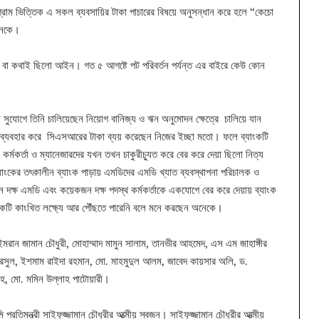
গ্রাম ভিত্তিক এ সকল ব্যবসায়ির টাকা পাচারের বিষয়ে অনুসন্ধান করে হলে “কেচো
অনেকে।
খা বা কথাই ছিলো আইন। গত ৫ আগষ্টে পট পরিবর্তন পর্যন্ত এর বাইরে কেউ কোন
সুযোগে তিনি চালিয়েছেন নিয়োগ বানিজ্য ও ঋন অনুমোদন ক্ষেত্রে চালিয়ে যান
া অপব্যবহার করে সিএসআরের টাকা ব্যয় করেছেন নিজের ইচ্ছা মতো। ফলে ব্যাংকটি
 কর্মকর্তা ও ম্যানেজারদের যখন তখন চাকুরীচ্যুত করে বের করে দেয়া ছিলো নিত্য
যাংকের তৎকালীন ব্যাংক পাড়ায় এমডিদের এমডি খ্যাত ব্যবস্থাপনা পরিচালক ও
ন দক্ষ এমডি এবং কয়েকজন দক্ষ পদস্থ কর্মকর্তাকে একযোগে বের করে দেয়ায় ব্যাংক
াংকটি কাংখিত লক্ষ্যে আর পৌঁছতে পারেনি বলে মনে করছেন অনেকে।
ইমরান জামান চৌধুরী, মোহাম্মাদ মামুন সালাম, তানভীর আহমেদ, এস এম জাহাঙ্গীর
 রসুল, ইশমাম রাইদা রহমান, মো. মাহমুদুল আলম, জাবেদ কায়সার অলি, ড.
হ, মো. মমিন উল্লাহ পাটোয়ারী।
রতিমন্ত্রী সাইফুজ্জামান চৌধুরীর আত্মীয় স্বজন। সাইফুজ্জামান চৌধুরীর আত্মীয়