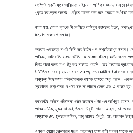
সংশ্লিষ্ট একটি সূত্র জানিয়েছে এইচ এন আশিকুর রহমানের সাথে চট্র
খুড়তে ভয়ংন্কর অজগর” বেড়িয়ে আসবে বলে মনে করছেন সংশ্লিষ্ট 
জানা যায়, মেঘনা ব্যাংক পিএলসিতে আশিকুর রহমানের ইচ্ছা, আকাঙ্
চিন্তাও করতে পারেন নি।
ক্ষমতার একচ্ছত্র দাপটে তিনি হয়ে উঠেন এক অপ্রতিরোধ্য দানবে। সে 
অনিয়ম, জালিয়াতি, স্বজনপ্রীতি এবং স্বেচ্ছাচারিতা। দলীয় ক্ষমত
বিগত বারো বছরে মাথা উঁচু করে দাড়াতে পারেনি। তার ইচ্ছামত ব্যাংকের
নৈমিত্তিক বিষয়। ২০১৭ সালে তার পছন্দমত বেনামী ঋণ না দেওয়ায় ব্
অন্যান্য উচ্ছপদস্থ কর্মকর্তাদেরকে ব্যাংক ছাড়তে বাধ্য করেন। একজ
স্বাভাবিক অগ্রগতির যে গতি ছিল তা হারিয়ে ফেলে এবং এ কারনে ব্য
ব্যাংকটির বর্তমান পরিচালনা পর্ষদে রয়েছেন এইচ এন আশিকুর রহমান, 
আলম মানিক, নূরুন ফাতিমা, উজমা চৌধুরী, তারানা আহমদ, ডা. জাহরা
অধ্যাপক মো. জুনায়েদ শফিক, আবু হায়দার চৌধুরী, মো. আহসান উল্লা
এসকল শেয়ার হোল্ডারদের মধ্যে কয়েকজন ছাড়া বাকী সকলে সাবেক ভূমি প্