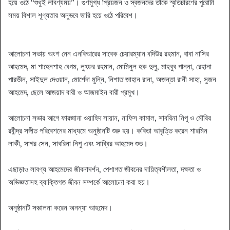
হয়ে ওঠে “শুধুই লাবণ্যময়”। গুণমুগ্ধ প্রিয়জন ও স্বজনদের তাঁকে স্মৃতিচারণের পুরোটা
সময় বিশাল শূণ্যতার অনুভবে ভারি হয়ে ওঠে পরিবেশ।
আলোচনা সভায় অংশ নেন এনবিআরের সাবেক চেয়ারম্যান বদিউর রহমান, বাবা নাসির
আহমেদ, মা শাহেনশাহ বেগম, লুৎফর রহমান, মোমিনুল হক দুলু, মাহবুব পান্না, রেহানা
পারভীন, সাইদুল দেওয়ান, মোর্শেদা মুন্নি, নিশাত জাহান রানা, অজন্তা রানী সাহা, সুজন
আহমেদ, ছেলে আজয়াদ বারী ও আজমাইন বারী প্রমুখ।
আলোচনা সভার আগে ফারজানা ওয়াহিদ সায়ান, নাফিস কামাল, সাবরিনা নিপু ও মৌরির
রবীন্দ্র সঙ্গীত পরিবেশনের মাধ্যমে অনুষ্ঠানটি শুরু হয়। কবিতা আবৃত্তি করেন শারমিন
লাকী, সাগর সেন, সাবরিনা নিপু এবং সাব্বির আহমেদ শুভ।
এছাড়াও লাবণ্য আহমেদের জীবনাদর্শন, পেশাগত জীবনের দায়িত্বশীলতা, দক্ষতা ও
অভিজ্ঞতাসহ ব্যাক্তিগত জীবন সম্পর্কে আলোচনা করা হয়।
অনুষ্ঠানটি সঞ্চালনা করেন অনন্যা আহমেদ।