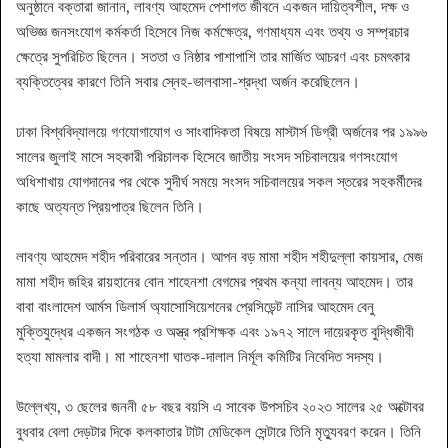
অনুষ্ঠানে বক্তারা জানান, লাবণ্য আহমেদ পেশাগত জীবনে একজন দায়িত্বশীল, দক্ষ ও
অভিজ্ঞ জনসংযোগ কর্মকর্তা হিসেবে নিজ কর্মক্ষেত্র, গণমাধ্যম এবং তথ্য ও সম্প্রচার
ক্ষেত্রে সুপরিচিত ছিলেন। সততা ও নিষ্ঠার পাশাপাশি তার মার্জিত আচরণ এবং চমৎকার
ব্যক্তিত্বের কারণে তিনি সবার স্নেহ-ভালবাসা-শ্রদ্ধা অর্জন করেছিলেন।
ঢাকা বিশ্ববিদ্যালয়ে গণযোগাযোগ ও সাংবাদিকতা বিষয়ে মাস্টার্স ডিগ্রী অর্জনের পর ১৯৯৬
সালের জুলাই মাসে সহকারী পরিচালক হিসেবে জাতীয় সংসদ সচিবালয়ের গণসংযোগ
অধিশাখায় যোগদানের পর থেকে সুদীর্ঘ সময়ে সংসদ সচিবালয়ের সকল স্তরের সহকর্মীদের
কাছে অত্যন্ত প্রিয়পাত্র ছিলেন তিনি।
লাবণ্য আহমেদ শহীদ পরিবারের সন্তান। আপন বড় মামা শহীদ শহীদুল্লা কায়সার, মেজ
মামা শহীদ জহির রায়হানের বোন শাহেনশা বেগমের প্রথম কন্যা লাবন্য আহমেদ। তার
বাবা বাংলাদেশ আর্মস ডিলার্স অ্যাসোসিয়েশনের প্রেসিডেন্ট নাসির আহমেদ বেনু
মুক্তিযুদ্ধের একজন সংগঠক ও অস্ত্র প্রশিক্ষক এবং ১৯৭২ সালে দায়েরকৃত বুদ্ধিজীবী
হত্যা মামলার বাদী। মা শাহেনশা ঘাতক-দালাল নির্মূল কমিটির নিবেদিত সদস্য।
উল্লেখ্য, ৩ ছেলের জননী ৫৮ বছর বয়সি এ সাবেক উপসচিব ২০২৩ সালের ২৫ অক্টোবর
বুধবার বেলা দেড়টার দিকে কলকাতার টাটা মেডিকেল সেন্টারে তিনি মৃত্যুবরণ করেন। তিনি