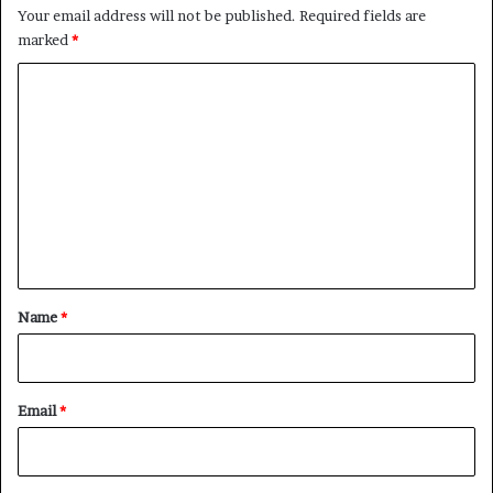
Your email address will not be published.
Required fields are
marked
*
C
o
m
m
e
n
t
*
Name
*
Email
*