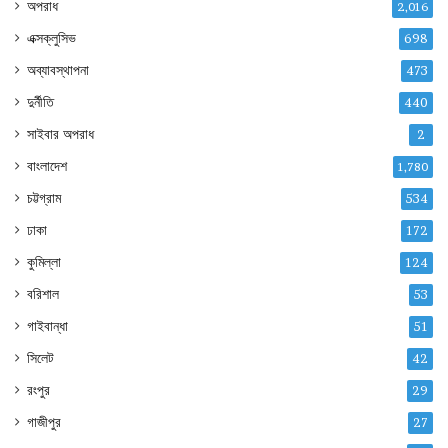
অপরাধ
2,016
এক্সক্লুসিভ
698
অব্যাবস্থাপনা
473
দুর্নীতি
440
সাইবার অপরাধ
2
বাংলাদেশ
1,780
চট্টগ্রাম
534
ঢাকা
172
কুমিল্লা
124
বরিশাল
53
গাইবান্ধা
51
সিলেট
42
রংপুর
29
গাজীপুর
27