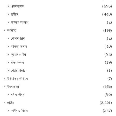
এক্সক্লুসিভ
(698)
দুর্নীতি
(440)
সাইবার অপরাধ
(2)
অর্থনীতি
(198)
পোশাক শিল্প
(2)
বানিজ্য সংবাদ
(40)
ব্যাংক ও বীমা
(94)
মানব সম্পদ
(19)
শেয়ার বাজার
(1)
ইতিহাস ও ঐতিহ্য
(7)
ইসলাম ধর্ম
(656)
ধর্ম ও জীবন
(96)
জাতীয়
(2,201)
আইন ও বিচার
(547)