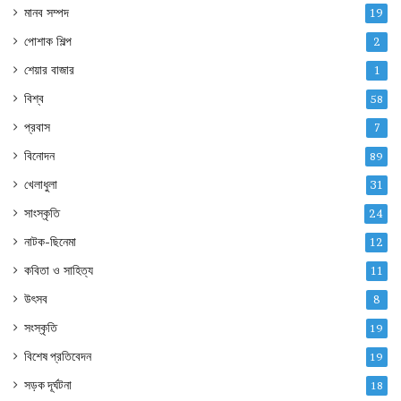
মানব সম্পদ
19
পোশাক শিল্প
2
শেয়ার বাজার
1
বিশ্ব
58
প্রবাস
7
বিনোদন
89
খেলাধুলা
31
সাংস্কৃতি
24
নাটক-ছিনেমা
12
কবিতা ও সাহিত্য
11
উৎসব
8
সংস্কৃতি
19
বিশেষ প্রতিবেদন
19
সড়ক দূর্ঘটনা
18