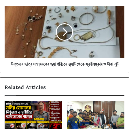
ধর্ষক
পলাতক
উত্তরায়
ছাত্র
সমন্বয়কের
ভুয়া
পরিচয়ে
ফ্ল্যাট
থেকে
স্বর্ণালঙ্কার
ও
টাকা
উত্তরায় ছাত্র সমন্বয়কের ভুয়া পরিচয়ে ফ্ল্যাট থেকে স্বর্ণালঙ্কার ও টাকা লুট
লুট
Related Articles