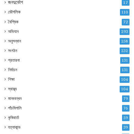
জনদুর্ভোগ
17
ভৌগলিক
110
বৈশ্বিক
72
অভিযান
293
অনুসন্ধান
258
সংগঠন
232
প্রতারনা
131
নির্বাচন
131
শিক্ষা
104
স্বাস্থ্য
104
মানববন্ধন
79
পাঁচমিশালি
76
কৃষিবার্তা
59
হত্যাকান্ড
39