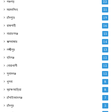
পঞ্চগড়
22
ময়মনসিংহ
21
চাঁদপুরে
19
রাজশাহী
16
নারায়ণগঞ্জ
15
কক্সবাজার
14
লক্ষ্মীপুর
13
হবিগঞ্জ
12
নোয়াখালী
12
সুনামগঞ্জ
12
খুলনা
8
ব্রাহ্মণবাড়িয়া
8
চাঁপাইনবাবগঞ্জ
7
চাঁদপুর
5