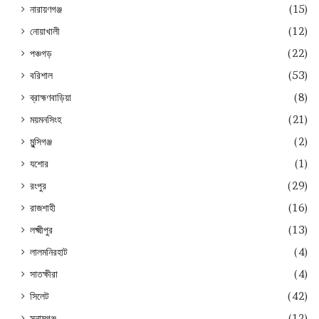
নারায়ণগঞ্জ
(15)
নোয়াখালী
(12)
পঞ্চগড়
(22)
বরিশাল
(53)
ব্রাহ্মণবাড়িয়া
(8)
ময়মনসিংহ
(21)
মুন্সিগঞ্জ
(2)
যশোর
(1)
রংপুর
(29)
রাজশাহী
(16)
লক্ষ্মীপুর
(13)
লালমনিরহাট
(4)
সাতক্ষীরা
(4)
সিলেট
(42)
সুনামগঞ্জ
(12)