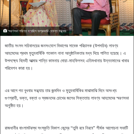
স্মরণসভা পরিণত হয়েছিল অশ্রুভারি হেমন্ত সন্ধ্যায়
জাতীয় সংসদ সচিবালয়ের জনসংযোগ বিভাগের সাবেক পরিচালক (উপসচিব) লাবণ্য
আহমেদের প্রথম মৃত্যুবার্ষিকি গতকাল নানা আনুষ্ঠানিকতার মধ্য দিয়ে পালিত হয়েছে। এ
উপলক্ষ্যে বিদেহী আত্মার শান্তি কামনায় দোয়া-মাহফিলসহ এতিমখানায় উন্নতমানের খাবার
পরিবেশন কারা হয়।
এর আগে গত বুধবার সন্ধ্যায় তার জন্মদিন ও মুত্যুবার্ষিকির মাঝামাঝি দিনে অসংখ্য
গুণগ্রাহী, ভক্ত, বক্তা ও স্বজনদের চোখের জলের সিক্ততায় লাবণ্য আহমেদের স্মরণসভা
অনুষ্ঠিত হয়।
রাজধানীর বাংলামটরস্থ সংস্কৃতি বিকাশ কেন্দ্রে “তুমি রবে নিরবে” শীর্ষক আলোচনা সভাটি