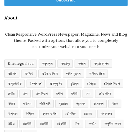
About
Clean Responsive WordPress Newspaper, Magazine, News and Blog
theme. Packed with options that allow you to completely
customize your website to your needs.
Uncategorized
অনুসন্ধান
অন্যান্য
অপরাধ
অব্যাবস্থাপনা
অভিযান
অর্থনীতি
আইন, ও বিচার
আইন-শৃঙ্খলা
আইন ও বিচার
আন্তর্জাতিক
ইসলাম ধর্ম
এক্সক্লুসিভ
কুমিল্লা
চট্টগ্রাম
চট্টগ্রাম বিভাগ
জাতীয়
ঢাকা
ঢাকা বিভাগ
দুর্ঘটনা
দুর্নীতি
দেশ
ধর্ম ও জীবন
নির্বাচন
পরিবেশ
পাঁচমিশালি
প্রতারনা
প্রশাসন
বাংলাদেশ
বিভাগ
বিশ্লেষণ
বৈশ্বিক
ব্যাংক ও বীমা
ভৌগলিক
মতামত
মানববন্ধন
মিডিয়া
রাজনীতি
রাজনীতি
রাষ্ট্রনীতি
শিক্ষা
সংগঠন
সংগৃহীত সংবাদ