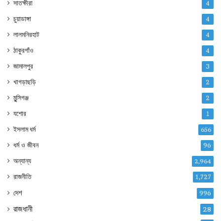
সাতক্ষীরা
4
চুয়াডাঙ্গা
4
লালমনিরহাট
4
ঠাকুরগাঁও
4
জামালপুর
3
খাগড়াছড়ি
2
মুন্সিগঞ্জ
2
যশোর
1
ইসলাম ধর্ম
656
ধর্ম ও জীবন
96
অন্যান্য
2,964
রাজনীতি
1,727
দেশ
996
রাজধানী
28