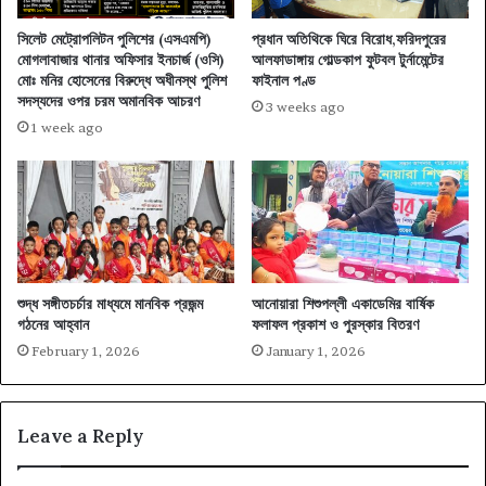
সিলেট মেট্রোপলিটন পুলিশের (এসএমপি)
প্রধান অতিথিকে ঘিরে বিরোধ,ফরিদপুরের
মোগলাবাজার থানার অফিসার ইনচার্জ (ওসি)
আলফাডাঙ্গায় গোল্ডকাপ ফুটবল টুর্নামেন্টের
মোঃ মনির হোসেনের বিরুদ্ধে অধীনস্থ পুলিশ
ফাইনাল পণ্ড
সদস্যদের ওপর চরম অমানবিক আচরণ
3 weeks ago
1 week ago
শুদ্ধ সঙ্গীতচর্চার মাধ্যমে মানবিক প্রজন্ম
আনোয়ারা শিশুপল্লী একাডেমির বার্ষিক
গঠনের আহ্বান
ফলাফল প্রকাশ ও পুরস্কার বিতরণ
February 1, 2026
January 1, 2026
Leave a Reply