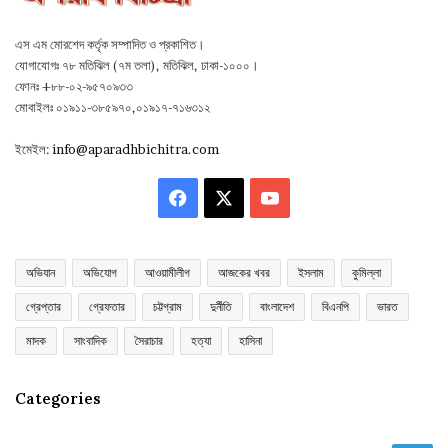
এস এম মোরশেদ কর্তৃক সম্পাদিত ও প্রকাশিত।
যোগাযোগঃ ৭৮ মতিঝিল (৭ম তলা), মতিঝিল, ঢাকা-১০০০।
ফোনঃ +৮৮-০২-৯৫৭০৯৩৩
মোবাইলঃ ০১৯১১-৩৮৫৯৭০,০১৯১৭-৭১৬৩১২
ইমেইল:
info@aparadhbichitra.com
Facebook
X
YouTube
অভিযান
অভিযোগ
আওয়ামীলীগ
আজকের খবর
ইসলাম
কুমিল্লা
গ্রেপ্তার
গ্রেফতার
চট্টগ্রাম
দুর্নীতি
বাংলাদেশ
বিএনপি
ভারত
মাদক
সাংবাদিক
সৈরাচার
হত্যা
হাসিনা
Categories