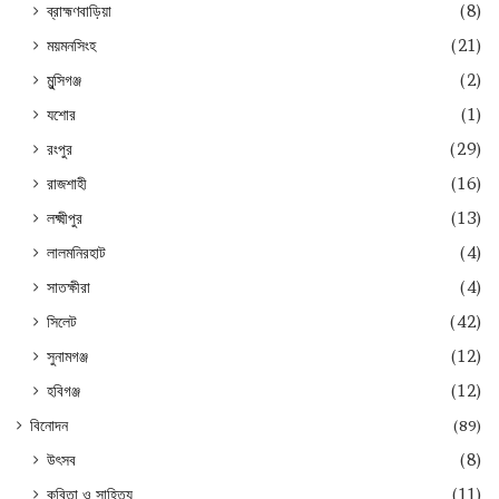
ব্রাহ্মণবাড়িয়া
(8)
ময়মনসিংহ
(21)
মুন্সিগঞ্জ
(2)
যশোর
(1)
রংপুর
(29)
রাজশাহী
(16)
লক্ষ্মীপুর
(13)
লালমনিরহাট
(4)
সাতক্ষীরা
(4)
সিলেট
(42)
সুনামগঞ্জ
(12)
হবিগঞ্জ
(12)
বিনোদন
(89)
উৎসব
(8)
কবিতা ও সাহিত্য
(11)