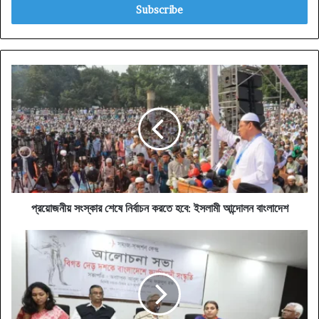
address
প্রয়োজনীয়
সংস্কার
শেষে
নির্বাচন
করতে
হবে:
ইসলামী
আন্দোলন
বাংলাদেশ
প্রয়োজনীয় সংস্কার শেষে নির্বাচন করতে হবে: ইসলামী আন্দোলন বাংলাদেশ
হিটলার-
মুসোলিনির
প্রতিভূ
হাসিনা
নিজের
পিতার