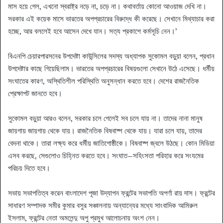
মাস হয়ে গেল, এখনো স্বরাষ্ট্র নড়ে না, চড়ে না। কথাবর্তায় কোনো আওয়াজ দেখি না।
সরকার এই কয়েক মাসে ভারতের অপপ্রচারের বিরুদ্ধে কী করেছে। সেখানে মিথ্যাচার করা
হচ্ছে, আর বললেই হবে আসেন দেখে যান। সত্য প্রকাশে কর্মসূচি নেন।’
বিএনপি চেয়ারপারসনের উপদেষ্টা কাউন্সিলের সদস্য অধ্যাপক সুকোমল বড়ুয়া বলেন, প্রধান
উপদেষ্টার কাছে গিয়েছিলাম। ভারতের অপপ্রচারের বিষয়গুলো সেখানে উঠে এসেছে। ধর্মীয়
সংঘাতের কারণ, অস্থিতিশীল পরিস্থিতি অনুসন্ধান করতে হবে। দেশের রাজনৈতিক
প্রেক্ষাপট জানতে হবে।
সুকোমল বড়ুয়া আরও বলেন, সরকার চলে গেলেই সব চলে যায় না। তাদের নানা মানুষ
জায়গায় জায়গায় থেকে যায়। রাজনৈতিক বিষবাষ্প থেকে যায়। যারা চলে যায়, তাদের
বেদনা থাকে। তারা লক্ষ্য করে ধর্মীয় জাতিগোষ্ঠীকে। বিষবাষ্প জ্বলে উঠছে। কোন মিডিয়া
এসব করছে, সেগুলোও চিহ্নিত করতে হবে। সংঘাত–সহিংসতা পরিহার করে সংযমের
পরিচয় দিতে হবে।
সভায় সভাপতিত্ব করেন বাংলাদেশ পূজা উদ্‌যাপন ফ্রন্টের সভাপতি অপর্ণা রায় দাস। ফ্রন্টের
সাধারণ সম্পাদক সমীর কুমার বসুর সঞ্চালনায় অন্যান্যের মধ্যে সাংবাদিক আমিরুল
ইসলাম, ফ্রন্টের নেতা অমলেন্দু অপু প্রমুখ আলোচনায় অংশ নেন।