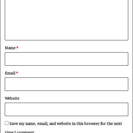
m
m
e
n
t
*
Name
*
Email
*
Website
Save my name, email, and website in this browser for the next
time I comment.