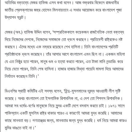
অতিথির বক্তব্যে মেজর হাফিজ এসব কথা বলেন। আজ শুক্রবার বিকেলে রাজধানীর
জাতীয় প্রেসক্লাবের জহুর হোসেন মিলনায়তনে এ সভার আয়োজন করে বাংলাদেশ পূজা
উদ্‌যাপন ফ্রন্ট।
মেজর (অব.) হাফিজ উদ্দিন বলেন, ‘সম্প্রতিককালে কয়েকজন রাজনৈতিক নেতা বক্তব্য
দিয়ে নিজেদের দেশকে, নিজেদের সমাজকে তো ধ্বংস করছেন। প্রতিবেশী রাষ্ট্রকেও নষ্ট
করছেন। এঁদের মধ্যে এক নম্বরে রয়েছেন শেখ হাসিনা। তিনি বাংলাদেশের প্রতিটি
প্রতিষ্ঠানকে ধ্বংস করেছেন। তাঁর আসার আগে বাংলাদেশ এমন ছিল না। একজন মহিলা
যে এত নিষ্ঠুর হতে পারেন, মানুষ গুম ও হত্যা করতে পারেন, এত টাকা মানি লন্ডারিং করে
নিয়ে যেতে পারেন, তিনি শেষ হাসিনা। হাজার হাজার মিথ্যা গায়েবি মামলা দিয়ে আমাদের
নির্যাতন করেছেন তিনি।’
বিএনপির স্থায়ী কমিটির এই সদস্য বলেন, ‘হিন্দু-মুসলমানের দ্বন্দ্ব আওয়ামী লীগ সৃষ্টি
করেছে। অথচ বাংলাদেশ তো ইসলামিক রিপাবলিক না, এ দেশ তো পিপলস রিপাবলিক।
আমরা সব ধর্মের-বর্ণের মানুষকে নিয়ে সুন্দর একটি দেশে বসবাস করতে চাই। ১৯৭১ সালে
পাকিস্তান একটি মুসলিম রাষ্ট্র থাকার পরেও এ কারণেই আমরা যুদ্ধ করেছি। আমাদের
কাছে মানবতা বড়। গণতন্ত্রের জন্য, মানবতার জন্য যুদ্ধ করেছি। ধর্ম নিয়ে আমরা কারও
মন্দির ভাঙতে যাই না।’