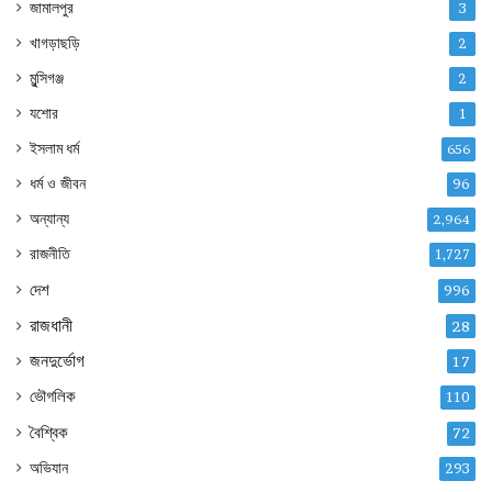
জামালপুর
3
খাগড়াছড়ি
2
মুন্সিগঞ্জ
2
যশোর
1
ইসলাম ধর্ম
656
ধর্ম ও জীবন
96
অন্যান্য
2,964
রাজনীতি
1,727
দেশ
996
রাজধানী
28
জনদুর্ভোগ
17
ভৌগলিক
110
বৈশ্বিক
72
অভিযান
293