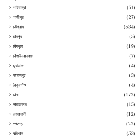
গাইবান্ধা
(51)
গাজীপুর
(27)
চট্টগ্রাম
(534)
চাঁদপুর
(5)
চাঁদপুরে
(19)
চাঁপাইনবাবগঞ্জ
(7)
চুয়াডাঙ্গা
(4)
জামালপুর
(3)
ঠাকুরগাঁও
(4)
ঢাকা
(172)
নারায়ণগঞ্জ
(15)
নোয়াখালী
(12)
পঞ্চগড়
(22)
বরিশাল
(53)