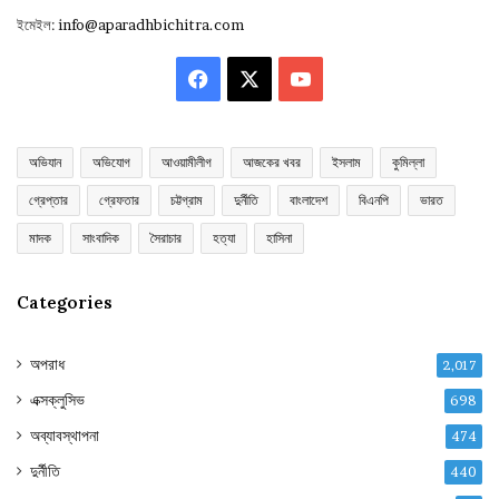
ইমেইল:
info@aparadhbichitra.com
Facebook
X
YouTube
অভিযান
অভিযোগ
আওয়ামীলীগ
আজকের খবর
ইসলাম
কুমিল্লা
গ্রেপ্তার
গ্রেফতার
চট্টগ্রাম
দুর্নীতি
বাংলাদেশ
বিএনপি
ভারত
মাদক
সাংবাদিক
সৈরাচার
হত্যা
হাসিনা
Categories
অপরাধ
2,017
এক্সক্লুসিভ
698
অব্যাবস্থাপনা
474
দুর্নীতি
440