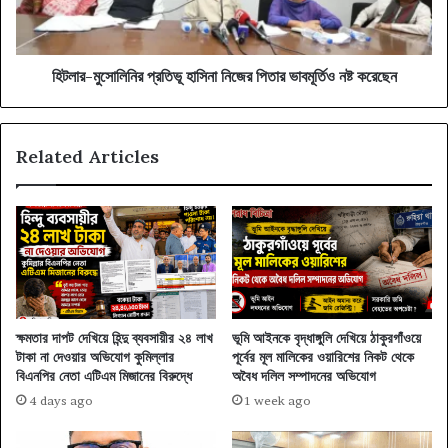
ভাবমূর্তিও
নষ্ট
করেছেন
হিটলার-মুসোলিনির প্রতিভূ হাসিনা নিজের পিতার ভাবমূর্তিও নষ্ট করেছেন
Related Articles
ক্ষমতার দাপট দেখিয়ে হিন্দু ব্যবসায়ীর ২৪ লাখ
ভূমি আইনকে বৃদ্ধাঙ্গুলি দেখিয়ে ঠাকুরগাঁওয়ে
টাকা না দেওয়ার অভিযোগ কুমিল্লার
পূর্বের মূল মালিকের ওয়ারিশের নিকট থেকে
বিএনপির নেতা এটিএম মিজানের বিরুদ্ধে
অবৈধ দলিল সম্পাদনের অভিযোগ
4 days ago
1 week ago