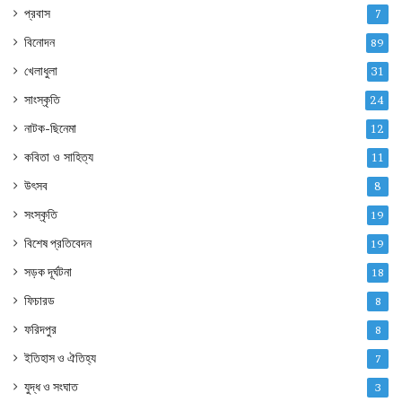
প্রবাস
7
বিনোদন
89
খেলাধুলা
31
সাংস্কৃতি
24
নাটক-ছিনেমা
12
কবিতা ও সাহিত্য
11
উৎসব
8
সংস্কৃতি
19
বিশেষ প্রতিবেদন
19
সড়ক দূর্ঘটনা
18
ফিচারড
8
ফরিদপুর
8
ইতিহাস ও ঐতিহ্য
7
যুদ্ধ ও সংঘাত
3