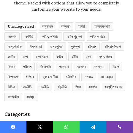
theme. Packed with options that allow you to completely
customize your website to your needs.
Uncategorized
অনুসন্ধান
অন্যান্য
অপরাধ
অব্যাবস্থাপনা
অভিযান
অর্থনীতি
আইন, ও বিচার
আইন-শৃঙ্খলা
আইন ও বিচার
আন্তর্জাতিক
ইসলাম ধর্ম
এক্সক্লুসিভ
কুমিল্লা
চট্টগ্রাম
চট্টগ্রাম বিভাগ
জাতীয়
ঢাকা
ঢাকা বিভাগ
দুর্ঘটনা
দুর্নীতি
দেশ
ধর্ম ও জীবন
নির্বাচন
পরিবেশ
পাঁচমিশালি
প্রতারনা
প্রশাসন
বাংলাদেশ
বিভাগ
বিশ্লেষণ
বৈশ্বিক
ব্যাংক ও বীমা
ভৌগলিক
মতামত
মানববন্ধন
মিডিয়া
রাজনীতি
রাজনীতি
রাষ্ট্রনীতি
শিক্ষা
সংগঠন
সংগৃহীত সংবাদ
সম্পাদকীয়
স্বাস্থ্য
Categories
অপরাধ
2,017
Facebook
X
WhatsApp
Telegram
Viber