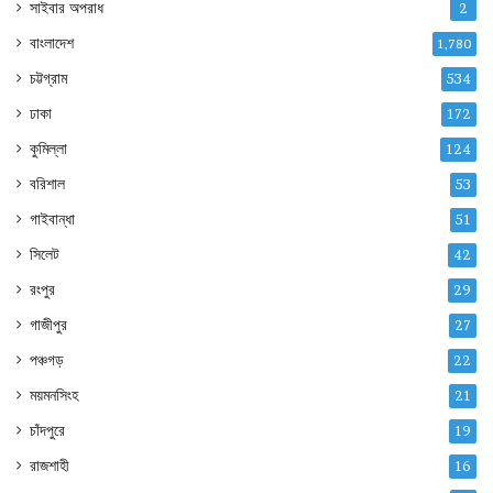
সাইবার অপরাধ
2
বাংলাদেশ
1,780
চট্টগ্রাম
534
ঢাকা
172
কুমিল্লা
124
বরিশাল
53
গাইবান্ধা
51
সিলেট
42
রংপুর
29
গাজীপুর
27
পঞ্চগড়
22
ময়মনসিংহ
21
চাঁদপুরে
19
রাজশাহী
16