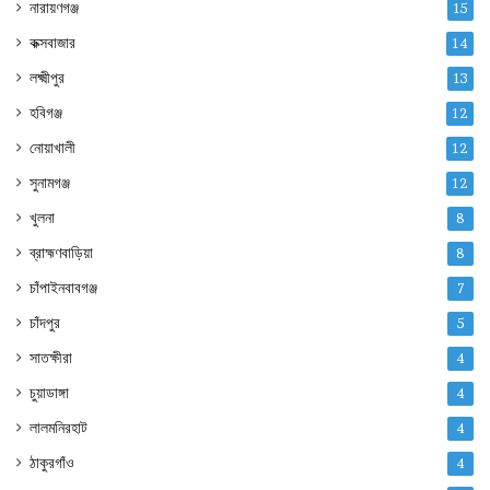
নারায়ণগঞ্জ
15
কক্সবাজার
14
লক্ষ্মীপুর
13
হবিগঞ্জ
12
নোয়াখালী
12
সুনামগঞ্জ
12
খুলনা
8
ব্রাহ্মণবাড়িয়া
8
চাঁপাইনবাবগঞ্জ
7
চাঁদপুর
5
সাতক্ষীরা
4
চুয়াডাঙ্গা
4
লালমনিরহাট
4
ঠাকুরগাঁও
4