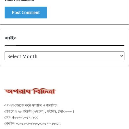
আর্কাইভ
আর্কাইভ
এস এম মোরশেদ কর্তৃক সম্পাদিত ও প্রকাশিত।
যোগাযোগঃ ৭৮ মতিঝিল (৭ম তলা), মতিঝিল, ঢাকা-১০০০।
ফোনঃ +৮৮-০২-৯৫৭০৯৩৩
মোবাইলঃ ০১৯১১-৩৮৫৯৭০,০১৯১৭-৭১৬৩১২