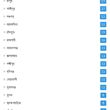
রংপুর
29
গাজীপুর
27
পঞ্চগড়
22
ময়মনসিংহ
21
চাঁদপুরে
19
রাজশাহী
16
নারায়ণগঞ্জ
15
কক্সবাজার
14
লক্ষ্মীপুর
13
হবিগঞ্জ
12
নোয়াখালী
12
সুনামগঞ্জ
12
খুলনা
8
ব্রাহ্মণবাড়িয়া
8