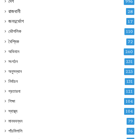
দেশ
996
রাজধানী
28
জনদুর্ভোগ
17
ভৌগলিক
110
বৈশ্বিক
72
অভিযান
260
সংগঠন
231
অনুসন্ধান
225
নির্বাচন
131
প্রতারনা
121
শিক্ষা
104
স্বাস্থ্য
104
মানববন্ধন
79
পাঁচমিশালি
76