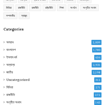
মিডিয়া
রাজনীতি
রাজনীতি
রাষ্ট্রনীতি
শিক্ষা
সংগঠন
সংগৃহীত সংবাদ
সম্পাদকীয়
স্বাস্থ্য
Categories
অপরাধ
2,009
বাংলাদেশ
1,780
ইসলাম ধর্ম
656
অন্যান্য
2,931
জাতীয়
2,198
Uncategorized
312
মিডিয়া
271
রাজনীতি
272
সংগৃহীত সংবাদ
145