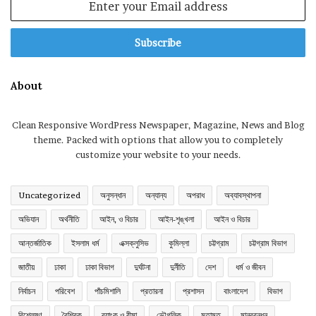
your
Email
address
About
Clean Responsive WordPress Newspaper, Magazine, News and Blog
theme. Packed with options that allow you to completely
customize your website to your needs.
Uncategorized
অনুসন্ধান
অন্যান্য
অপরাধ
অব্যাবস্থাপনা
অভিযান
অর্থনীতি
আইন, ও বিচার
আইন-শৃঙ্খলা
আইন ও বিচার
আন্তর্জাতিক
ইসলাম ধর্ম
এক্সক্লুসিভ
কুমিল্লা
চট্টগ্রাম
চট্টগ্রাম বিভাগ
জাতীয়
ঢাকা
ঢাকা বিভাগ
দুর্ঘটনা
দুর্নীতি
দেশ
ধর্ম ও জীবন
নির্বাচন
পরিবেশ
পাঁচমিশালি
প্রতারনা
প্রশাসন
বাংলাদেশ
বিভাগ
বিশ্লেষণ
বৈশ্বিক
ব্যাংক ও বীমা
ভৌগলিক
মতামত
মানববন্ধন