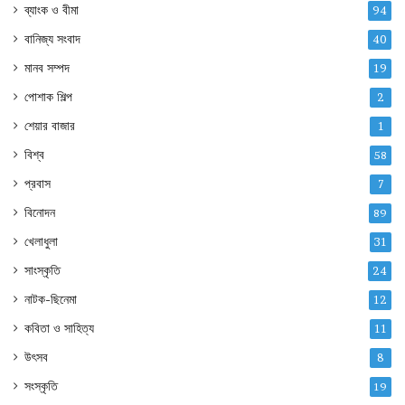
ব্যাংক ও বীমা
94
বানিজ্য সংবাদ
40
মানব সম্পদ
19
পোশাক শিল্প
2
শেয়ার বাজার
1
বিশ্ব
58
প্রবাস
7
বিনোদন
89
খেলাধুলা
31
সাংস্কৃতি
24
নাটক-ছিনেমা
12
কবিতা ও সাহিত্য
11
উৎসব
8
সংস্কৃতি
19