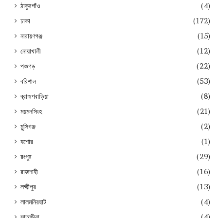
ঠাকুরগাঁও
(4)
ঢাকা
(172)
নারায়ণগঞ্জ
(15)
নোয়াখালী
(12)
পঞ্চগড়
(22)
বরিশাল
(53)
ব্রাহ্মণবাড়িয়া
(8)
ময়মনসিংহ
(21)
মুন্সিগঞ্জ
(2)
যশোর
(1)
রংপুর
(29)
রাজশাহী
(16)
লক্ষ্মীপুর
(13)
লালমনিরহাট
(4)
সাতক্ষীরা
(4)