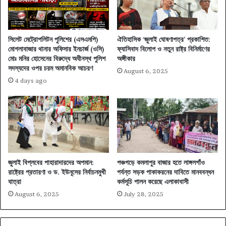
সিলেট মেট্রোপলিটন পুলিশের (এসএমপি)
ঐতিহাসিক ‘জুলাই ঘোষণাপত্র’ প্রকাশিত:
মোগলাবাজার থানার অফিসার ইনচার্জ (ওসি)
ফ্যাসিবাদ বিলোপ ও নতুন রাষ্ট্র বিনির্মাণের
মোঃ মনির হোসেনের বিরুদ্ধে অধীনস্থ পুলিশ
অঙ্গীকার
সদস্যদের ওপর চরম অমানবিক আচরণ
August 6, 2025
4 days ago
জুলাই বিপ্লবের পাহারাদারদের অপমান:
পঞ্চগড়ে কমলাপুর বাজার হতে লাঙ্গলগাঁও
রাষ্ট্রের প্রতারণা ও ড. ইউনূসের নির্বাচনমুখী
পর্যন্ত সড়ক পাকাকরনের দাবিতে মানববন্ধন
যাত্রা
কর্মসূচি পালন করেছে এলাকাবাসী
August 6, 2025
July 28, 2025