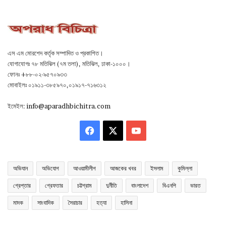
এস এম মোরশেদ কর্তৃক সম্পাদিত ও প্রকাশিত।
যোগাযোগঃ ৭৮ মতিঝিল (৭ম তলা), মতিঝিল, ঢাকা-১০০০।
ফোনঃ +৮৮-০২-৯৫৭০৯৩৩
মোবাইলঃ ০১৯১১-৩৮৫৯৭০,০১৯১৭-৭১৬৩১২
ইমেইল:
info@aparadhbichitra.com
Facebook
X
YouTube
অভিযান
অভিযোগ
আওয়ামীলীগ
আজকের খবর
ইসলাম
কুমিল্লা
গ্রেপ্তার
গ্রেফতার
চট্টগ্রাম
দুর্নীতি
বাংলাদেশ
বিএনপি
ভারত
মাদক
সাংবাদিক
সৈরাচার
হত্যা
হাসিনা