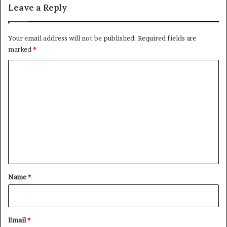
Leave a Reply
Your email address will not be published.
Required fields are
marked
*
C
o
m
m
e
n
t
*
Name
*
Email
*