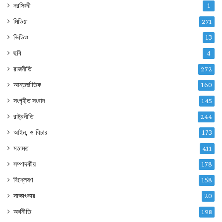
নরসিংদী
1
মিডিয়া
271
ভিডিও
13
ছবি
4
রাজনীতি
272
আন্তর্জাতিক
160
সংগৃহীত সংবাদ
145
রাষ্ট্রনীতি
244
আইন, ও বিচার
173
মতামত
411
সম্পাদকীয়
178
বিশ্লেষণ
158
সাক্ষাৎকার
20
অর্থনীতি
198