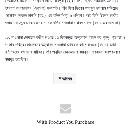
রাজনীতিক মাওলানা মনসুরুল হাসান রায়পুরী (রহ.)। তিনি ছিলেন জমিয়তে উলামায়ে
ইসলাম বাংলাদেশের (একাংশ) সভাপতি। তাঁর পিতা ছিলেন শায়খুল ইসলাম সাইয়েদ
হোসাইন আহমদ মাদানি (রহ.)-এর ঘনিষ্ঠ শিষ্য ও খলিফা। আর তিনি ছিলেন জাতীয়
মসজিদ বায়তুল মোকাররমের সাবেক খতিব মাওলানা ওবায়দুল হক (রহ.)-এর জামাতা।
১০. মাওলানা মোবারক করীম জওহর : ১ ডিসেম্বর ইন্তেকাল করেন বহু গ্রন্থ প্রণেতা ও
বাংলায় পবিত্র কোরআনের অনুবাদক মাওলানা মোবারক করীম জওহর (রহ.)। তিনি
পশ্চিমবঙ্গের বর্ধমানের বাসিন্দা। তাঁর অনূদিত কোরআনের বঙ্গানুবাদ একসময় ব্যাপকভাবে
সমাদৃত হয়েছিল।
আলেম
With Product You Purchase