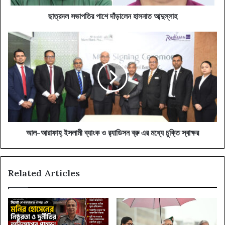
ছাত্রদল সভাপতির পাশে দাঁড়ালেন হাসনাত আব্দুল্লাহ
আল-
আরাফাহ্
ইসলামী
ব্যাংক
ও
র‍্যাডিসন
ব্রু
এর
মধ্যে
চুক্তি
আল-আরাফাহ্ ইসলামী ব্যাংক ও র‍্যাডিসন ব্রু এর মধ্যে চুক্তি স্বাক্ষর
স্বাক্ষর
Related Articles