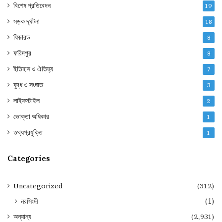
বিশেষ প্রতিবেদন
19
সড়ক দূর্ঘটনা
18
ফিচারড
8
ফরিদপুর
8
ইতিহাস ও ঐতিহ্য
7
যুদ্ধ ও সংঘাত
3
লাইফস্টাইল
2
ভোক্তা অধিকার
1
তথ্যপ্রযুক্তি
1
Categories
Uncategorized
(312)
নরসিংদী
(1)
অন্যান্য
(2,931)