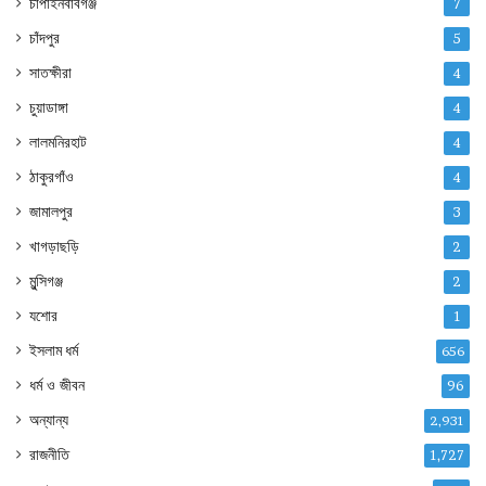
চাঁপাইনবাবগঞ্জ
7
চাঁদপুর
5
সাতক্ষীরা
4
চুয়াডাঙ্গা
4
লালমনিরহাট
4
ঠাকুরগাঁও
4
জামালপুর
3
খাগড়াছড়ি
2
মুন্সিগঞ্জ
2
যশোর
1
ইসলাম ধর্ম
656
ধর্ম ও জীবন
96
অন্যান্য
2,931
রাজনীতি
1,727