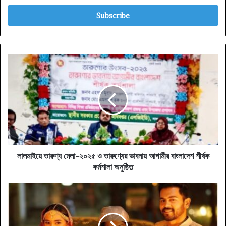
Email
address
লালমাইয়ে
তারুণ্য
মেলা-২০২৫
ও
তারুণ্যের
ভাবনায়
আগামীর
বাংলাদেশ
শীর্ষক
কর্মশালা
লালমাইয়ে তারুণ্য মেলা-২০২৫ ও তারুণ্যের ভাবনায় আগামীর বাংলাদেশ শীর্ষক
অনুষ্ঠিত
কর্মশালা অনুষ্ঠিত
জয়
চৌধুরী
র
"