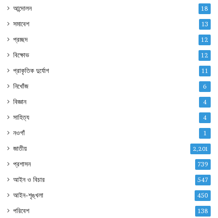
আন্দোলন
18
সমাবেশ
13
প্রচ্ছদ
12
বিক্ষোভ
12
প্রাকৃতিক দুর্যোগ
11
নিখোঁজ
6
বিজ্ঞান
4
সাহিত্য
4
নওগাঁ
1
জাতীয়
2,201
প্রশাসন
739
আইন ও বিচার
547
আইন-শৃঙ্খলা
450
পরিবেশ
138