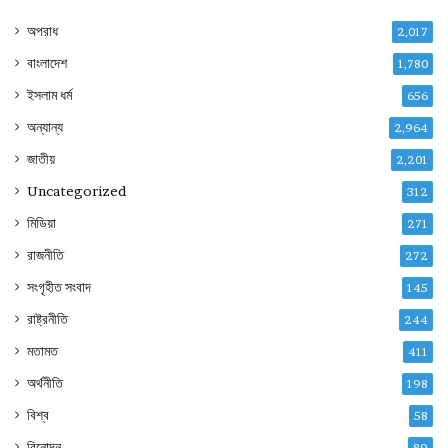
অপরাধ
2,017
বাংলাদেশ
1,780
ইসলাম ধর্ম
656
অন্যান্য
2,964
জাতীয়
2,201
Uncategorized
312
মিডিয়া
271
রাজনীতি
272
সংগৃহীত সংবাদ
145
রাষ্ট্রনীতি
244
মতামত
411
অর্থনীতি
198
বিশ্ব
58
বিনোদন
89