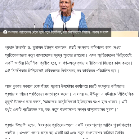
সংস্কার প্রতিবেদন থেকে হবে নতুন নির্দেশিকা, তার ভিত্তিতেই নির্বাচন: প্রধান উপদেষ্টা
প্রধান উপদেষ্টা ড. মুহাম্মদ ইউনূস বলেছেন, চারটি সংস্কার কমিশনের জমা দেওয়া
প্রতিবেদনগুলো নতুন বাংলাদেশের স্বপ্ন পূরণের রূপরেখা। এসব প্রতিবেদনের ভিত্তিতেই
একটি জাতীয় নির্দেশিকা প্রণীত হবে, যা গণ-অভ্যুত্থানের নীতিমালা হিসেবে কাজ করবে।
এই নির্দেশিকার ভিত্তিতেই ভবিষ্যতের নির্বাচনসহ সব কার্যক্রম পরিচালিত হবে।
আজ বুধবার সকালে তেজগাঁওয়ে প্রধান উপদেষ্টার কার্যালয়ে চারটি সংস্কার কমিশনের
প্রধানেরা তাঁদের প্রতিবেদন হস্তান্তর করেন। এ সময় ড. ইউনূস এ ঘটনাকে ‘ঐতিহাসিক
মুহূর্ত’ উল্লেখ করে বলেন, ‘আজকের আনুষ্ঠানিকতা ইতিহাসের অংশ হয়ে থাকবে। এটি
শুধুই একটি প্রতিবেদন নয়, বরং নতুন বাংলাদেশের স্বপ্ন বাস্তবায়নের সূচনা।’
প্রধান উপদেষ্টা বলেন, ‘সংস্কার প্রতিবেদনগুলো একটি ধ্বংসপ্রাপ্ত জাতির পুনর্জাগরণের
প্রতীক। এগুলো দেশের জন্য বড় একটি চর্চা এবং নতুন বাংলাদেশের কাঠামো তৈরির