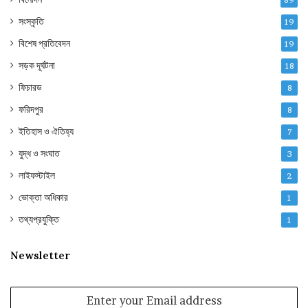
সংস্কৃতি
19
বিশেষ প্রতিবেদন
19
সড়ক দূর্ঘটনা
18
ফিচারড
8
ফরিদপুর
8
ইতিহাস ও ঐতিহ্য
7
যুদ্ধ ও সংঘাত
3
লাইফস্টাইল
2
ভোক্তা অধিকার
1
তথ্যপ্রযুক্তি
1
Newsletter
Enter
your