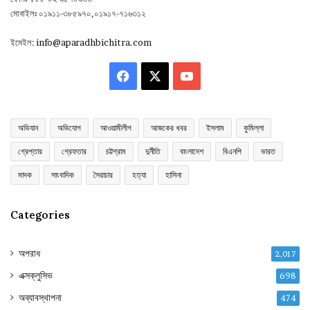
মোবাইলঃ ০১৯১১-৩৮৫৯৭০,০১৯১৭-৭১৬৩১২
ইমেইল:
info@aparadhbichitra.com
Facebook
X
YouTube
অভিযান
অভিযোগ
আওয়ামীলীগ
আজকের খবর
ইসলাম
কুমিল্লা
গ্রেপ্তার
গ্রেফতার
চট্টগ্রাম
দুর্নীতি
বাংলাদেশ
বিএনপি
ভারত
মাদক
সাংবাদিক
সৈরাচার
হত্যা
হাসিনা
Categories
অপরাধ
2,017
এক্সক্লুসিভ
698
অব্যাবস্থাপনা
474