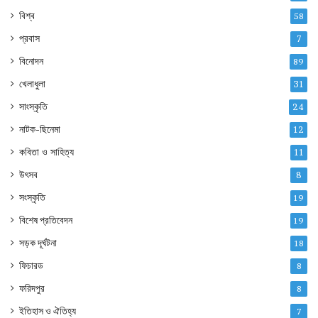
বিশ্ব
58
প্রবাস
7
বিনোদন
89
খেলাধুলা
31
সাংস্কৃতি
24
নাটক-ছিনেমা
12
কবিতা ও সাহিত্য
11
উৎসব
8
সংস্কৃতি
19
বিশেষ প্রতিবেদন
19
সড়ক দূর্ঘটনা
18
ফিচারড
8
ফরিদপুর
8
ইতিহাস ও ঐতিহ্য
7