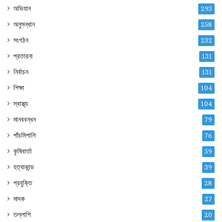
অভিযান
293
অনুসন্ধান
258
সংগঠন
232
প্রতারনা
131
নির্বাচন
131
শিক্ষা
104
স্বাস্থ্য
104
মানববন্ধন
79
পাঁচমিশালি
76
কৃষিবার্তা
59
হত্যাকান্ড
39
প্রযুক্তি
28
মাদক
27
তল্লাশি
20