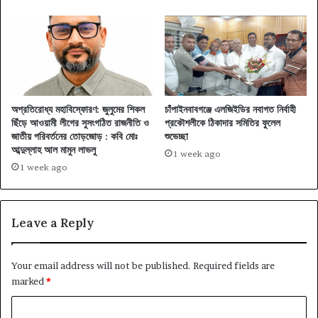
অপ্রতিরোধ্য মহাবিস্ফোরণ: জুলুমের শিকল
চাঁপাইনবাবগঞ্জে এলজিইডির নবাগত নির্বাহী
ছিঁড়ে আওয়ামী লীগের সুসংগঠিত রাজনীতি ও
প্রকৌশলীকে ঠিকাদার সমিতির ফুলেল
জাতীয় পরিবর্তনের তোড়জোড় : কবি মোঃ
শুভেচ্ছা
আব্দুল্লাহ আল মামুন লাভলু
1 week ago
1 week ago
Leave a Reply
Your email address will not be published.
Required fields are
marked
*
C