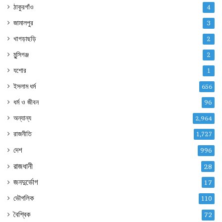
ঠাকুরগাঁও
4
জামালপুর
3
খাগড়াছড়ি
2
মুন্সিগঞ্জ
2
যশোর
1
ইসলাম ধর্ম
656
ধর্ম ও জীবন
96
অন্যান্য
2,964
রাজনীতি
1,727
দেশ
996
রাজধানী
28
জনদুর্ভোগ
17
ভৌগলিক
110
বৈশ্বিক
72