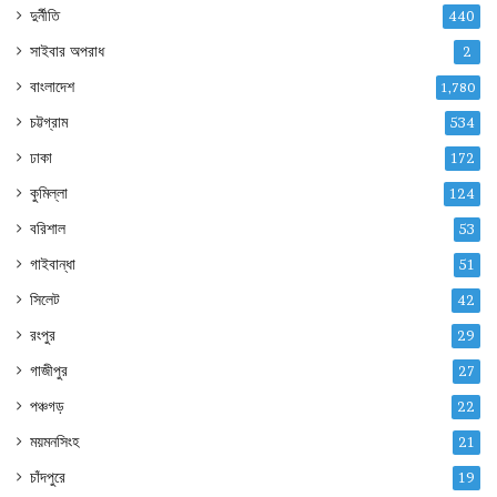
দুর্নীতি
440
সাইবার অপরাধ
2
বাংলাদেশ
1,780
চট্টগ্রাম
534
ঢাকা
172
কুমিল্লা
124
বরিশাল
53
গাইবান্ধা
51
সিলেট
42
রংপুর
29
গাজীপুর
27
পঞ্চগড়
22
ময়মনসিংহ
21
চাঁদপুরে
19