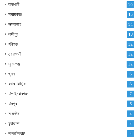
রাজশাহী
16
নারায়ণগঞ্জ
15
কক্সবাজার
14
লক্ষ্মীপুর
13
হবিগঞ্জ
12
নোয়াখালী
12
সুনামগঞ্জ
12
খুলনা
8
ব্রাহ্মণবাড়িয়া
8
চাঁপাইনবাবগঞ্জ
7
চাঁদপুর
5
সাতক্ষীরা
4
চুয়াডাঙ্গা
4
লালমনিরহাট
4