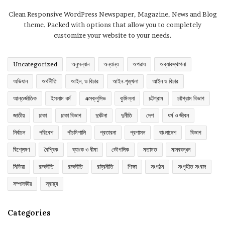
Clean Responsive WordPress Newspaper, Magazine, News and Blog
theme. Packed with options that allow you to completely
customize your website to your needs.
Uncategorized
অনুসন্ধান
অন্যান্য
অপরাধ
অব্যাবস্থাপনা
অভিযান
অর্থনীতি
আইন, ও বিচার
আইন-শৃঙ্খলা
আইন ও বিচার
আন্তর্জাতিক
ইসলাম ধর্ম
এক্সক্লুসিভ
কুমিল্লা
চট্টগ্রাম
চট্টগ্রাম বিভাগ
জাতীয়
ঢাকা
ঢাকা বিভাগ
দুর্ঘটনা
দুর্নীতি
দেশ
ধর্ম ও জীবন
নির্বাচন
পরিবেশ
পাঁচমিশালি
প্রতারনা
প্রশাসন
বাংলাদেশ
বিভাগ
বিশ্লেষণ
বৈশ্বিক
ব্যাংক ও বীমা
ভৌগলিক
মতামত
মানববন্ধন
মিডিয়া
রাজনীতি
রাজনীতি
রাষ্ট্রনীতি
শিক্ষা
সংগঠন
সংগৃহীত সংবাদ
সম্পাদকীয়
স্বাস্থ্য
Categories