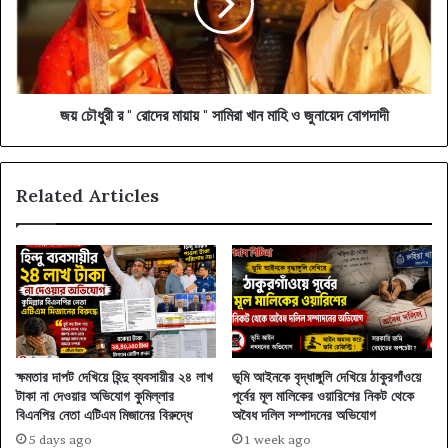
রোদের
মায়ায়
"
সামিরা
খান
মাহি
জয় চৌধুরী র " রোদের মায়ায় " সামিরা খান মাহি ও জুনায়েদ বোগদাদী
ও
জুনায়েদ
বোগদাদী
Related Articles
ক্ষমতার দাপট দেখিয়ে হিন্দু ব্যবসায়ীর ২৪ লাখ
ভূমি আইনকে বৃদ্ধাঙ্গুলি দেখিয়ে ঠাকুরগাঁওয়ে
টাকা না দেওয়ার অভিযোগ কুমিল্লার
পূর্বের মূল মালিকের ওয়ারিশের নিকট থেকে
বিএনপির নেতা এটিএম মিজানের বিরুদ্ধে
অবৈধ দলিল সম্পাদনের অভিযোগ
5 days ago
1 week ago