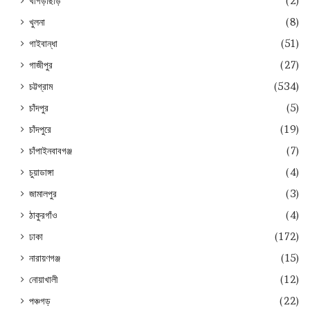
খাগড়াছড়ি
(2)
খুলনা
(8)
গাইবান্ধা
(51)
গাজীপুর
(27)
চট্টগ্রাম
(534)
চাঁদপুর
(5)
চাঁদপুরে
(19)
চাঁপাইনবাবগঞ্জ
(7)
চুয়াডাঙ্গা
(4)
জামালপুর
(3)
ঠাকুরগাঁও
(4)
ঢাকা
(172)
নারায়ণগঞ্জ
(15)
নোয়াখালী
(12)
পঞ্চগড়
(22)