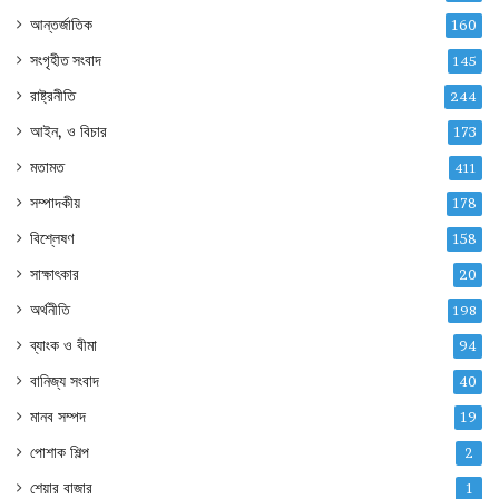
আন্তর্জাতিক
160
সংগৃহীত সংবাদ
145
রাষ্ট্রনীতি
244
আইন, ও বিচার
173
মতামত
411
সম্পাদকীয়
178
বিশ্লেষণ
158
সাক্ষাৎকার
20
অর্থনীতি
198
ব্যাংক ও বীমা
94
বানিজ্য সংবাদ
40
মানব সম্পদ
19
পোশাক শিল্প
2
শেয়ার বাজার
1