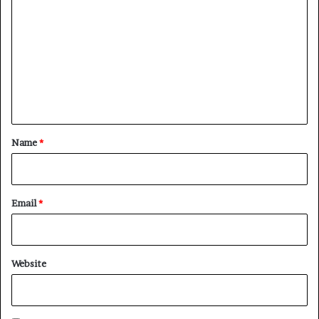
o
m
m
e
n
t
*
Name
*
Email
*
Website