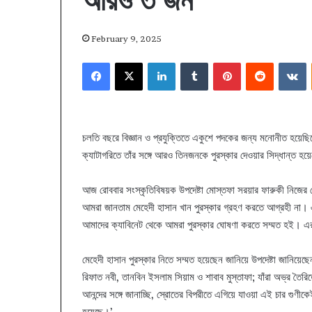
আরও ৩ জন
February 9, 2025
Facebook
X
LinkedIn
Tumblr
Pinterest
Reddit
V
চলতি বছরে বিজ্ঞান ও প্রযুক্তিতে একুশে পদকের জন্য মনোনীত হয়েছ
ক্যাটাগরিতে তাঁর সঙ্গে আরও তিনজনকে পুরস্কার দেওয়ার সিদ্ধান্ত হয়
আজ রোববার সংস্কৃতিবিষয়ক উপদেষ্টা মোস্তফা সরয়ার ফারুকী নিজের
আমরা জানতাম মেহেদী হাসান খান পুরস্কার গ্রহণ করতে আগ্রহী না। এ
আমাদের ক্যাবিনেট থেকে আমরা পুরস্কার ঘোষণা করতে সম্মত হই। এর ম
মেহেদী হাসান পুরস্কার নিতে সম্মত হয়েছেন জানিয়ে উপদেষ্টা জানিয
রিফাত নবী, তানবিন ইসলাম সিয়াম ও শাবাব মুস্তাফা; যাঁরা অভ্র তৈরিতে
আনন্দের সঙ্গে জানাচ্ছি, স্রোতের বিপরীতে এগিয়ে যাওয়া এই চার গুণ
হয়েছে।’