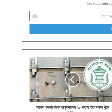
Lorem ipsum dol
Enter
your
Email
address
সাবেক
গভর্নর
রউফ
তালুকদারসহ
২৫
জনের
নামে
লকার
খুঁজে
পায়নি
সাবেক গভর্নর রউফ তালুকদারসহ ২৫ জনের নামে লকার খুঁজে
দুদক