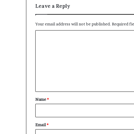
Leave a Reply
Your email address will not be published.
Required fi
C
o
m
m
e
n
t
*
Name
*
Email
*