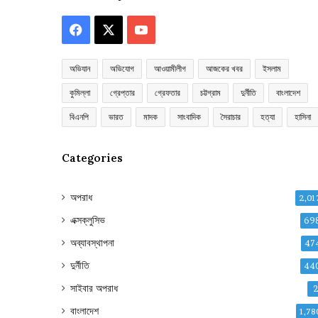
Facebook
X
YouTube
অভিযান
অভিযোগ
আওয়ামীলীগ
আজকের খবর
ইসলাম
কুমিল্লা
গ্রেপ্তার
গ্রেফতার
চট্টগ্রাম
দুর্নীতি
বাংলাদেশ
বিএনপি
ভারত
মাদক
সাংবাদিক
সৈরাচার
হত্যা
হাসিনা
Categories
অপরাধ
2,01
এক্সক্লুসিভ
69
অব্যাবস্থাপনা
47
দুর্নীতি
44
সাইবার অপরাধ
বাংলাদেশ
1,78