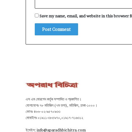
Save my name, email, and website in this browser 
এস এম মোরশেদ কর্তৃক সম্পাদিত ও প্রকাশিত।
যোগাযোগঃ ৭৮ মতিঝিল (৭ম তলা), মতিঝিল, ঢাকা-১০০০।
ফোনঃ +৮৮-০২-৯৫৭০৯৩৩
মোবাইলঃ ০১৯১১-৩৮৫৯৭০,০১৯১৭-৭১৬৩১২
ইমেইল:
info@aparadhbichitra.com