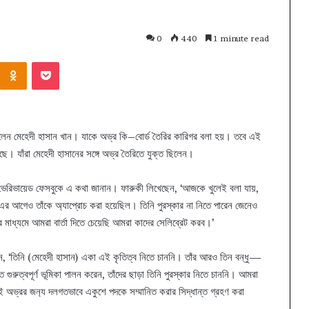
0
440
1 minute read
Kontakte
Odnoklassniki
Pocket
িলেন মেহেদী হাসান খান। যাকে অভ্র কি–বোর্ড তৈরির কারিগর বলা হয়। তবে এই
েছে। যাঁরা মেহেদী হাসানের সঙ্গে অভ্র তৈরিতে যুক্ত ছিলেন।
 ভেরিভায়েড ফেসবুকে এ কথা জানান। ফারুকী লিখেছেন, ‘আজকে খুলেই বলা যায়,
র আগেও তাঁকে অ্যাপ্রোচ করা হয়েছিল। তিনি পুরস্কার না নিতে পারেন জেনেও
াধ্যমে আমরা বার্তা দিতে চেয়েছি আমরা কাদের সেলিব্রেট করব।’
়েছেন, ‘তিনি (মেহেদী হাসান) একা এই কৃতিত্ব নিতে চাননি। তাঁর আরও তিন বন্ধু—
 গুরুত্বপূর্ণ ভূমিকা পালন করেন, তাঁদের ছাড়া তিনি পুরস্কার নিতে চাননি। আমরা
ীকেই অভ্রর জন‍্য দলগতভাবে একুশে পদকে সম্মানিত করার সিদ্ধান্ত গ্রহণ করা