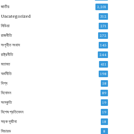
জাতীয়
2,201
Uncategorized
312
মিডিয়া
271
রাজনীতি
272
সংগৃহীত সংবাদ
145
রাষ্ট্রনীতি
244
মতামত
411
অর্থনীতি
198
বিশ্ব
58
বিনোদন
89
সংস্কৃতি
19
বিশেষ প্রতিবেদন
19
সড়ক দূর্ঘটনা
18
ফিচারড
8