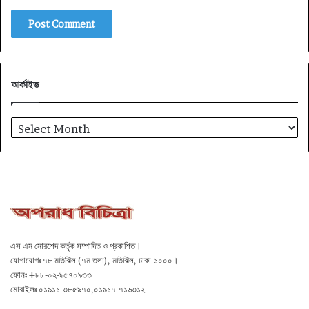
আর্কাইভ
আর্কাইভ
এস এম মোরশেদ কর্তৃক সম্পাদিত ও প্রকাশিত।
যোগাযোগঃ ৭৮ মতিঝিল (৭ম তলা), মতিঝিল, ঢাকা-১০০০।
ফোনঃ +৮৮-০২-৯৫৭০৯৩৩
মোবাইলঃ ০১৯১১-৩৮৫৯৭০,০১৯১৭-৭১৬৩১২