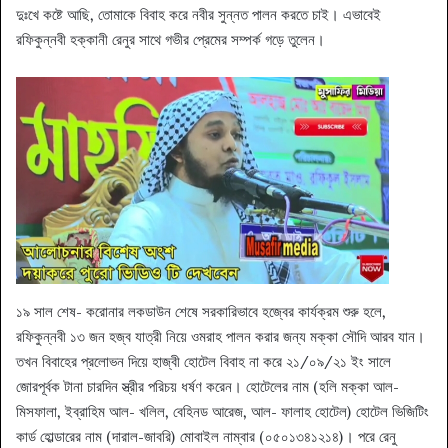
দুঃখে কষ্টে আছি, তোমাকে বিবাহ করে নবীর সুন্নত পালন করতে চাই। এভাবেই
রফিকুন্নবী হক্কানী রেনুর সাথে গভীর প্রেমের সম্পর্ক গড়ে তুলেন।
১৯ সাল শেষ- করোনার লকডাউন শেষে সরকারিভাবে হজ্বের কার্যক্রম শুরু হলে,
রফিকুন্নবী ১৩ জন হজ্ব যাত্রী নিয়ে ওমরাহ পালন করার জন্য মক্কা সৌদি আরব যান।
তখন বিবাহের প্রলোভন দিয়ে হাজ্বী হোটেল বিবাহ না করে ২১/০৯/২১ ইং সালে
জোরপূর্বক টানা চারদিন স্ত্রীর পরিচয় ধর্ষণ করেন। হোটেলের নাম (হলি মক্কা আল-
মিসফালা, ইব্রাহিম আল- খলিল, বেহিনড আরেজ, আল- ফালাহ হোটেল) হোটেল ভিজিটিং
কার্ড হোল্ডারের নাম (দারাল-জাবরি) মোবাইল নাম্বার (০৫০১৩৪১২১৪)। পরে রেনু