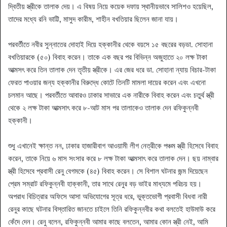
দ্বিতীয় স্ত্রীকে তালাক দেয়। এ বিষয় নিয়ে কয়েক দফায় স্থানীয়ভাবে সালিশও হয়েছিল,
তাদের মধ্যে রনি ভাট্টি, মাসুদ কারীম, শাহীন বখতিয়ার ছিলেন জানা যায়।
পরবর্তীতে নবীর সুন্নাতের দোহাই দিয়ে হক্কানীর থেকে বয়সে ১৫ বছরের বড়ডা. সোহানা
বখতিয়ারকে (৫০) বিবাহ করেন। তাকে এক বছর পর বিভিন্ন অজুহাতে ২০ লক্ষ টাকা
আত্মসৎ করে তিন তালাক দেন তৃতীয় স্ত্রীকে। এর জের ধরে ডা. সোহানা ন্যায় বিচার-টাকা
ফেরত পাওয়ার জন্য হক্কানীর বিরুদ্ধে কোটে তিনটি মামলা দায়ের করেন এবং এখনো
চলমান আছে। পরবর্তীতে আবারও ঢাকার সাভারে এক নারীকে বিবাহ করেন এবং চতুর্থ স্ত্রী
থেকে ২ লক্ষ টাকা আত্মসাৎ করে ৮-আট মাস পর তালাকেও তালাক দেন রফিকুন্নবী
হক্কানী।
শুধু এখানেই ক্ষান্ত নন, ঢাকার হাজারীবাগ আওয়ামী লীগ নেত্রীকে পঞ্চম স্ত্রী হিসেবে বিবাহ
করেন, তাকে নিয়ে ৬ মাস সংসার করে ৮ লক্ষ টাকা আত্মসাৎ করে তালাক দেন। ছয় নাম্বার
স্ত্রী হিসেবে প্রবাসী রেনু বেগমকে (৪৫) বিবাহ করেন। সে বিশাল ঘটনার জন্ম দিয়েছেন
প্রেম সম্রাট রফিকুন্নবী হাক্কানী, তার সাথে রেনুর বড় ভাইর মাধ্যমে পরিচয় হয়।
অপরাধ বিচিত্রার অফিসে আসা অভিযোগের সূত্র ধরে, ভুক্তভোগী প্রবাসী বিধবা নারী
রেনুর কাছে ঘটনার বিস্তারিত জানতে চাইলে তিনি রফিকুন্নবীর কথা বলতেই হাউমাউ করে
কেঁদে দেন। রেনু বলেন, রফিকুন্নবী আমার কাছে বলতেন, আমার কোন স্ত্রী নেই, আমি