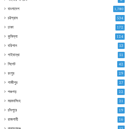
বাংলাদেশ
1,780
চট্টগ্রাম
534
ঢাকা
172
কুমিল্লা
124
বরিশাল
53
গাইবান্ধা
51
সিলেট
42
রংপুর
29
গাজীপুর
27
পঞ্চগড়
22
ময়মনসিংহ
21
চাঁদপুরে
19
রাজশাহী
16
নারায়ণগঞ্জ
15