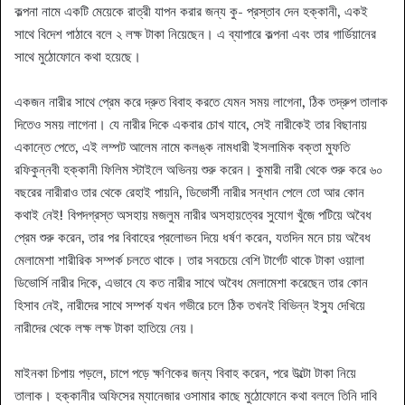
কল্পনা নামে একটি মেয়েকে রাত্রী যাপন করার জন্য কু- প্রস্তাব দেন হক্কানী, একই
সাথে বিদেশ পাঠাবে বলে ২ লক্ষ টাকা নিয়েছেন। এ ব্যাপারে কল্পনা এবং তার গার্ডিয়ানের
সাথে মুঠোফোনে কথা হয়েছে।
একজন নারীর সাথে প্রেম করে দ্রুত বিবাহ করতে যেমন সময় লাগেনা, ঠিক তদ্রুপ তালাক
দিতেও সময় লাগেনা। যে নারীর দিকে একবার চোখ যাবে, সেই নারীকেই তার বিছানায়
একান্তে পেতে, এই লম্পট আলেম নামে কলঙ্ক নামধারী ইসলামিক বক্তা মুফতি
রফিকুন্নবী হক্কানী ফিলিম স্টাইলে অভিনয় শুরু করেন। কুমারী নারী থেকে শুরু করে ৬০
বছরের নারীরাও তার থেকে রেহাই পায়নি, ডিভোর্সী নারীর সন্ধান পেলে তো আর কোন
কথাই নেই! বিপদগ্রস্ত অসহায় মজলুম নারীর অসহায়ত্বের সুযোগ খুঁজে পটিয়ে অবৈধ
প্রেম শুরু করেন, তার পর বিবাহের প্রলোভন দিয়ে ধর্ষণ করেন, যতদিন মনে চায় অবৈধ
মেলামেশা শারীরিক সম্পর্ক চলতে থাকে। তার সবচেয়ে বেশি টার্গেট থাকে টাকা ওয়ালা
ডিভোর্সি নারীর দিকে, এভাবে যে কত নারীর সাথে অবৈধ মেলামেশা করেছেন তার কোন
হিসাব নেই, নারীদের সাথে সম্পর্ক যখন গভীরে চলে ঠিক তখনই বিভিন্ন ইস্যু দেখিয়ে
নারীদের থেকে লক্ষ লক্ষ টাকা হাতিয়ে নেয়।
মাইনকা চিপায় পড়লে, চাপে পড়ে ক্ষণিকের জন্য বিবাহ করেন, পরে উল্টো টাকা নিয়ে
তালাক। হক্কানীর অফিসের ম্যানেজার ওসামার কাছে মুঠোফোনে কথা বললে তিনি দাবি