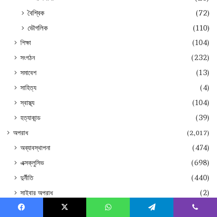
বৈশ্বিক
(72)
ভৌগলিক
(110)
শিক্ষা
(104)
সংগঠন
(232)
সমাবেশ
(13)
সাহিত্য
(4)
স্বাস্থ্য
(104)
হত্যাকান্ড
(39)
অপরাধ
(2,017)
অব্যাবস্থাপনা
(474)
এক্সক্লুসিভ
(698)
দুর্নীতি
(440)
সাইবার অপরাধ
(2)
অর্থনীতি
(198)
Facebook
X
WhatsApp
Telegram
Viber