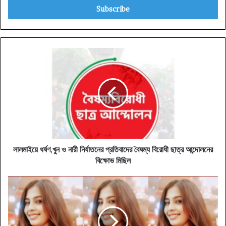
address
লালমাইয়ে
ধর্ষণ,খুন
ও
নারী
নির্যাতনের
প্রতিবাদের
বৈষম্য
বিরোধী
ছাত্র
আন্দোলনের
লালমাইয়ে ধর্ষণ,খুন ও নারী নির্যাতনের প্রতিবাদের বৈষম্য বিরোধী ছাত্র আন্দোলনের
বিক্ষোভ
বিক্ষোভ মিছিল
মিছিল
অক্লান্ত
শ্রম
ও
নিজেকে
প্রতিষ্ঠিত