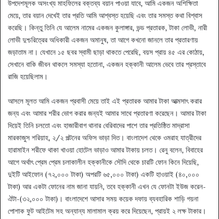
উপদেশমূলক অসংখ্য মাহফিলের বক্তব্য বয়ান পাওয়া যাবে, আমি একজন অশিক্ষিতা
মেয়ে, তার বয়ান দেখেই তার প্রতি আমি আশ্বস্ত হয়েছি এবং তার সমস্ত কথা বিশ্বাস
করেছি। কিন্তু তিনি যে আলেম নামের একজন কুলাঙ্গার, ভন্ড প্রতারক, টাকা লোভী, নারী
লোভী দুশ্চরিত্রের অধিকারী একজন অমানুষ, তা আগে কখনো জানলে তার প্রতারণায়
জড়াতাম না। যেখানে ১৫ ছবর স্বামী ছাড়া থাকতে পেরেছি, বয়স প্রায় ৪৫ এর কোঠায়,
সেখানে বাকি জীবন থাকলে সমস্যা হতোনা, একজন হক্কানী আলেম ভেবে তার প্রস্তাবে
রাজি হয়েছিলাম।
আসলে মূলত আমি একজন প্রবাসী মেয়ে তাই এই প্রতারক আমার টাকা আত্মসাৎ করার
জন্য এবং আমার শরীর ভোগ করার জন্যই আমার সাথে প্রতারণা করেছেন। আমার টাকা
দিয়েই তিনি চলতো এবং হাজারীবাগ থানার বেরিবাদের পাশে তার প্রতিষ্ঠিত মাদ্রাসা
মারকাজুস শরিয়াহ, ২/২ পল্টনের অফিস ভাড়া দিত। বাংলাদেশ থেকে ওমরাহ যাত্রীদের
হারামাইন শরীফে থাকা খাওয়া হোটেল ভাড়াও আমার টাকায় চলত। রেনু বলেন, বিবাহের
আগে অর্থাৎ প্রেম প্রেম চলাকালীন হক্কানীকে সৌদি থেকে চারটি ফোন কিনে দিয়েছি,
দুইটি আইফোন (৭২,০০০ টাকা) অপরটি ৬৫,০০০ টাকা) একটি হাওয়াই (৪০,০০০
টাকা) আর একটা ফোনের নাম জানা যায়নি, তবে হক্কানী এখন যে ফোনটা ইউজ করেন-
ঐটা-(৩২,০০০ টাকা)। বাংলাদেশে আসার সময় কয়েক দফায় ব্যবহারিক শাড়ি গয়না
পোশাক ফুট আইটেম সহ অন্যান্য মালামাল ক্রয় করে দিয়েছেন, প্রায়ই ২ লক্ষ টাকার।