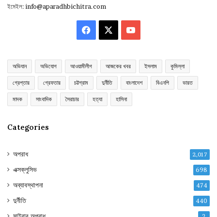
ইমেইল:
info@aparadhbichitra.com
Facebook
X
YouTube
অভিযান
অভিযোগ
আওয়ামীলীগ
আজকের খবর
ইসলাম
কুমিল্লা
গ্রেপ্তার
গ্রেফতার
চট্টগ্রাম
দুর্নীতি
বাংলাদেশ
বিএনপি
ভারত
মাদক
সাংবাদিক
সৈরাচার
হত্যা
হাসিনা
Categories
অপরাধ
2,017
এক্সক্লুসিভ
698
অব্যাবস্থাপনা
474
দুর্নীতি
440
সাইবার অপরাধ
2