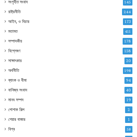
সংগৃহীত সংবাদ
145
রাষ্ট্রনীতি
244
আইন, ও বিচার
173
মতামত
411
সম্পাদকীয়
178
বিশ্লেষণ
158
সাক্ষাৎকার
20
অর্থনীতি
198
ব্যাংক ও বীমা
94
বানিজ্য সংবাদ
40
মানব সম্পদ
19
পোশাক শিল্প
2
শেয়ার বাজার
1
বিশ্ব
58