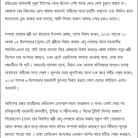
চরিত্রের অধিকারী লুচ্চা টাইপের লোক ছিলেন সেটা তাকে দেখে কেউ বুঝতে পারবে না।
আমাকে তার বিছানায় রেখে আমার সামনেই নারীদের সাথে চ্যাটিং করতেন এবং ভিডিও কলে
জঘন্যতম ভন্ড ভাষায় কথা বলতো, আমি নিষেধ করলে আমার ওপরে চরাও হতেন।
সপ্তম নাম্বার স্ত্রী হল রায়হানা ইসলাম রোজা, তাকে বিবাহ করেন, ২০২৫ সালের ১২
অথবা ১৪ ডিসেম্বরে (মূলত এই স্ত্রীকে বিবাহ কারায় রেনু বেগমের সাথে হক্কানীর
বাকবিতণ্ডতা হয়, তাই তাকে তালাক দিয়ে রোজাকে বিবাহ করেন) রোজা বর্তমান নতুন স্ত্রী
হিসেবে তার সংসারে আছেন, এখন ছোট ওয়াইফকে তালাক দেওয়ার পালা, দেখা যাক
পরবর্তীতে কি ঘটে। আশ্চর্যের ব্যাপার হলো, বিবাহ এবং তালাক বাণিজ্যের মধ্যেও চলছে
অন্যান্য নারীদের সাথে প্রেম। খুলনার মেয়ে জুলাইখার সাথে এক বছর গভীর প্রেম করেন,
২০২৪ সালের ৬ ডিসেম্বরে হক্কানী খুলনায় বিবাহ করতে গেলে মেয়ের গার্ডিয়ান এলাও
করেননি।
অফিসের হজ্ব যাত্রীদের মেডিকেল চেকআপ ম্যান ফারজানা ও অন্য একটা মেয়ে সহ
রফিকুন্নবী হক্কানী মালদ্বীপ, ইন্ডিয়া ও শ্রীলংকায় ৫ দিনের টুরিস্ট ভিসায় ভ্রমণে
গিয়েছিলেন (তখন তার বিবাহিত স্ত্রী রেনু বেগমকে রায়ের বাজার স্কুল গলি শেরেবাংলা
রোডে বাসায় রেখে যান) তাদের সাথে অবৈধ সম্পর্কে জড়িত রয়েছেন বলে বিভিন্ন সূত্রে
জানতে পাওয়া যায় । ঢাকা মেডিকেল কলেজের একজন নার্সের সাথে চটিয়ে প্রেম করছেন,