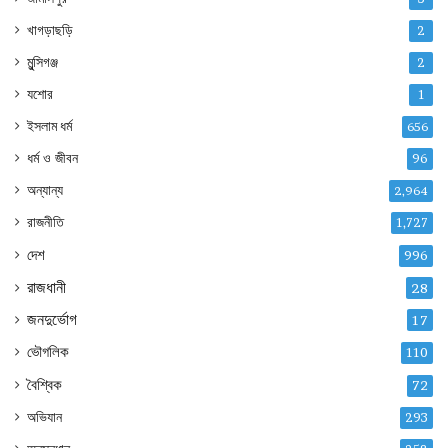
খাগড়াছড়ি
2
মুন্সিগঞ্জ
2
যশোর
1
ইসলাম ধর্ম
656
ধর্ম ও জীবন
96
অন্যান্য
2,964
রাজনীতি
1,727
দেশ
996
রাজধানী
28
জনদুর্ভোগ
17
ভৌগলিক
110
বৈশ্বিক
72
অভিযান
293