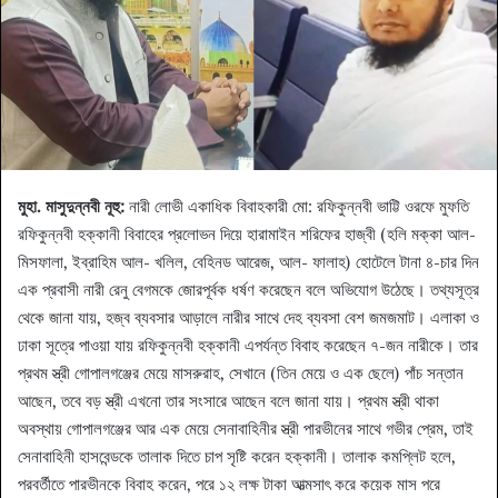
মুহা. মাসুদুন্নবী নূহু:
নারী লোভী একাধিক বিবাহকারী মো: রফিকুন্নবী ভাট্টি ওরফে মুফতি
রফিকুন্নবী হক্কানী বিবাহের প্রলোভন দিয়ে হারামাইন শরিফের হাজ্বী (হলি মক্কা আল-
মিসফালা, ইব্রাহিম আল- খলিল, বেহিনড আরেজ, আল- ফালাহ) হোটেলে টানা ৪-চার দিন
এক প্রবাসী নারী রেনু বেগমকে জোরপূর্বক ধর্ষণ করেছেন বলে অভিযোগ উঠেছে। তথ্যসূত্র
থেকে জানা যায়, হজ্ব ব্যবসার আড়ালে নারীর সাথে দেহ ব্যবসা বেশ জমজমাট। এলাকা ও
ঢাকা সূত্রে পাওয়া যায় রফিকুন্নবী হক্কানী এপর্যন্ত বিবাহ করেছেন ৭-জন নারীকে। তার
প্রথম স্ত্রী গোপালগঞ্জের মেয়ে মাসরুরাহ, সেখানে (তিন মেয়ে ও এক ছেলে) পাঁচ সন্তান
আছেন, তবে বড় স্ত্রী এখনো তার সংসারে আছেন বলে জানা যায়। প্রথম স্ত্রী থাকা
অবস্থায় গোপালগঞ্জের আর এক মেয়ে সেনাবাহিনীর স্ত্রী পারভীনের সাথে গভীর প্রেম, তাই
সেনাবাহিনী হাসবেন্ডকে তালাক দিতে চাপ সৃষ্টি করেন হক্কানী। তালাক কমপ্লিট হলে,
পরবর্তীতে পারভীনকে বিবাহ করেন, পরে ১২ লক্ষ টাকা আত্মসাৎ করে কয়েক মাস পরে