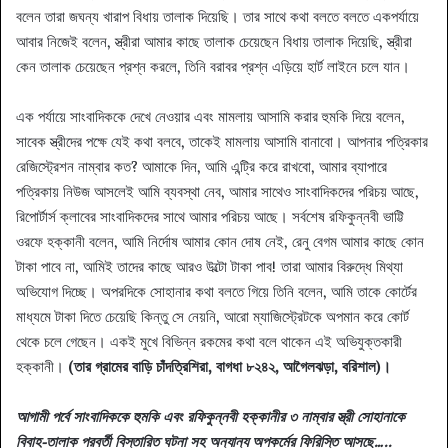
বলেন তারা জঘন্য খারাপ বিধায় তালাক দিয়েছি। তার সাথে কথা বলতে বলতে একপর্যায়ে
আবার নিজেই বলেন, স্ত্রীরা আমার কাছে তালাক চেয়েছেন বিধায় তালাক দিয়েছি, স্ত্রীরা
কেন তালাক চেয়েছেন প্রশ্ন করলে, তিনি বরাবর প্রশ্ন এড়িয়ে হার্ট লাইনে চলে যান।
এক পর্যায়ে সাংবাদিককে দেখে নেওয়ার এবং মামলায় আসামি করার হুমকি দিয়ে বলেন,
সাবেক স্ত্রীদের পক্ষে যেই কথা বলবে, তাকেই মামলায় আসামি বানাবো। আপনার পত্রিকার
রেজিস্ট্রেশন নাম্বার কত? আমাকে দিন, আমি এন্ট্রি করে রাখবো, আমার ব্যাপারে
পত্রিকায় নিউজ আসলেই আমি ব্যবস্থা নেব, আমার সাথেও সাংবাদিকদের পরিচয় আছে,
রিপোর্টার্স ক্লাবের সাংবাদিকদের সাথে আমার পরিচয় আছে। সর্বশেষ রফিকুন্নবী ভাট্টি
ওরফে হক্কানী বলেন, আমি নির্দোষ আমার কোন দোষ নেই, রেনু বেগম আমার কাছে কোন
টাকা পাবে না, আমিই তাদের কাছে আরও উল্টো টাকা পাব! তারা আমার বিরুদ্ধে মিথ্যা
অভিযোগ দিচ্ছে। অপরদিকে সোহানার কথা বলতে গিয়ে তিনি বলেন, আমি তাকে কোর্টের
মাধ্যমে টাকা দিতে চেয়েছি কিন্তু সে নেয়নি, আরো ম্যাজিস্ট্রেটকে অপমান করে কোর্ট
থেকে চলে গেছেন। একই মুখে বিভিন্ন রকমের কথা বলে থাকেন এই অভিযুক্তকারী
হক্কানী।
(তার গ্রামের বাড়ি চাঁদত্রিশিরা, বাগধা ৮২৪২, আগৈলঝড়া, বরিশাল)।
আগামী পর্বে সাংবাদিককে হুমকি এবং রফিকুন্নবী হক্কানীর ৩ নাম্বার স্ত্রী সোহানাকে
বিবাহ-তালাক পরবর্তী বিস্তারিত ঘটনা সহ অন্যান্য অপকর্মের ফিরিস্তি আসছে…..