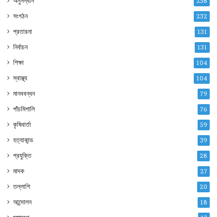
অনুসন্ধান
258
সংগঠন
232
প্রতারনা
131
নির্বাচন
131
শিক্ষা
104
স্বাস্থ্য
104
মানববন্ধন
79
পাঁচমিশালি
76
কৃষিবার্তা
59
হত্যাকান্ড
39
প্রযুক্তি
28
মাদক
27
তল্লাশি
20
আন্দোলন
18