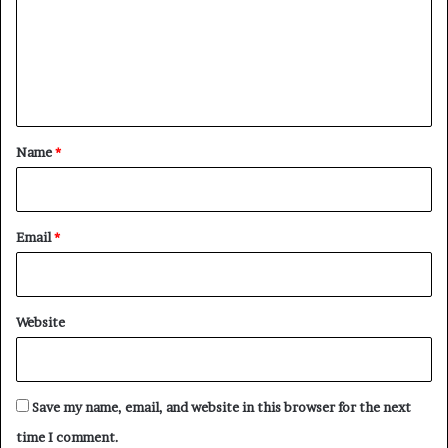
m
e
n
t
*
Name
*
Email
*
Website
Save my name, email, and website in this browser for the next
time I comment.