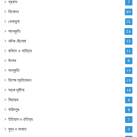
প্রবাস
7
বিনোদন
89
খেলাধুলা
31
সাংস্কৃতি
24
নাটক-ছিনেমা
12
কবিতা ও সাহিত্য
11
উৎসব
8
সংস্কৃতি
19
বিশেষ প্রতিবেদন
19
সড়ক দূর্ঘটনা
18
ফিচারড
8
ফরিদপুর
8
ইতিহাস ও ঐতিহ্য
7
যুদ্ধ ও সংঘাত
3