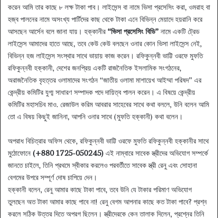
করেন আমি তার কাছে ৮ লক্ষ টাকা পাব। লাইসেন্স বা নামে ভিসা প্রসেসিং করা, ওমরাহ বা
হজ্ব পালনের নামে অসংখ্য পার্টিদের কাছ থেকে টাকা এনে বিভিন্ন মেয়াদে হয়রানি করে
আসছেন আর্সেন বলে জানা যায়। হক্কানীর
“ভিসা প্রসেসিং বিডি”
নামে একটি ট্রেড
লাইসেন্স আমাদের হাতে আছে, তবে কেউ কেউ বলছেন ওনার কোন ভিসা লাইসেন্স নেই,
বিভিন্ন হজ লাইসেন্স সংস্থার সাথে ভায়ায় কাজ করেন। রফিকুন্নবী ভাট্টি ওরফে মুফতি
রফিকুন্নবী হক্কানী, দেশের জনপ্রিয় একটি রাজনৈতিক ইসলামিক সংগঠনের,
অরাজনৈতিক বৃহত্তর ওলামাদের সংগঠন “জাতীয় ওলামা মাশায়েখ আইম্মা পরিষদ” এর
কেন্দ্রীয় কমিটির যুগ্ম সাধারণ সম্পাদক পদে দায়িত্ব পালন করেন। এ বিষয়ে কেন্দ্রীয়
কমিটির মহাসচিব মাও. রেজাউল করিম আবরার সাহেবের সাথে কথা বললে, উনি বলেন আমি
তো এ বিষয় কিছুই জানিনা, আপনি ওনার সাথে (মুফতি হক্কানী) কথা বলেন।
অপরাধ বিচিত্রার অফিস থেকে, রফিকুন্নবী ভাট্টি ওরফে মুফতি রফিকুন্নবী হক্কানীর সাথে
মুঠোফোনে
(+880 1725-050245)
এই নাম্বারে সাবেক স্ত্রীদের অভিযোগ সম্পর্কে
জানতে চাইলে, তিনি প্রথমে স্বীকার করলেও পরবর্তীতে সাবেক স্ত্রী রেনু এবং সোহানা
বেগমের উপরে সম্পূর্ণ দোষ চাপিয়ে দেন।
হক্কানী বলেন, রেনু আমার কাছে টাকা পাবে, তবে উনি যে টাকার পরিমাণ অভিযোগ
তুলছেন অত টাকা আমার কাছে পাবে না! রেনু বেগম আপনার কাছে কত টাকা পাবে? প্রশ্ন
করলে সঠিক উত্তর দিতে অপরগ ছিলেন। স্ত্রীদেরকে কেন তালাক দিলেন, প্রশ্নের তিনি