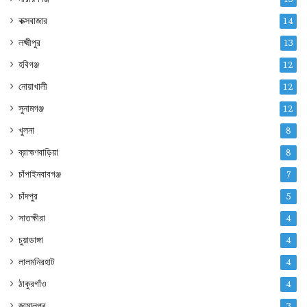
কক্সবাজার
14
লক্ষ্মীপুর
13
হবিগঞ্জ
12
নোয়াখালী
12
সুনামগঞ্জ
12
খুলনা
8
ব্রাহ্মণবাড়িয়া
8
চাঁপাইনবাবগঞ্জ
7
চাঁদপুর
5
সাতক্ষীরা
4
চুয়াডাঙ্গা
4
লালমনিরহাট
4
ঠাকুরগাঁও
4
জামালপুর
3