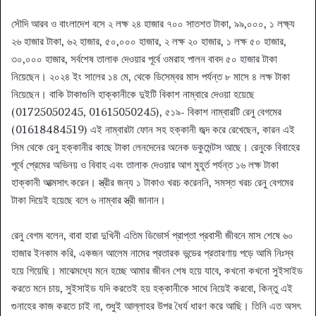
সৌদি আরব ও বাংলাদেশ বসে ২ লক্ষ ২৪ হাজার ৭০০ সাতশত টাকা, ৯৯,০০০, ১ লক্ষ্য
২৬ হাজার টাকা, ৬২ হাজার, ৫০,০০০ হাজার, ২ লক্ষ ২০ হাজার, ১ লক্ষ ৫০ হাজার,
৩০,০০০ হাজার, সর্বশেষ তালাক দেওয়ার পূর্বে ওমরাহ পালন বাবদ ৫০ হাজার টাকা
নিয়েছেন। ২০২৪ ইং সালের ১৪ মে, থেকে ডিসেম্বর মাস পর্যন্ত ৮ মাসে ৪ লক্ষ টাকা
নিয়েছেন। বাকি টাকাগুলি হাক্কানীকে দুইটি বিকাশ নাম্বারে দেওয়া হয়েছে
(01725050245, 01615050245), ৫১৯- বিকাশ নাম্বারটি রেনু বেগমের
(01618484519) এই নাম্বারটা ফোন সহ হক্কানী জব্দ করে রেখেছেন, কারন এই
সিম থেকে রেনু হক্কানীর কাছে টাকা লেনদেনের অনেক ডকুমেন্টস আছে। রেনুকে বিবাহের
পূর্বে প্রেমের অভিনয় ও বিবাহ এবং তালাক দেওয়ার আগ মুহূর্ত পর্যন্ত ১৬ লক্ষ টাকা
হাক্কানী আত্মসাৎ করেন। স্ত্রীর জন্য ১ টাকাও খরচ করেননি, সমস্ত খরচ রেনু বেগমের
টাকা দিয়েই হয়েছে বলে ৬ নাম্বার স্ত্রী জানান।
রেনু বেগম বলেন, বাবা হারা দুখিনী এতিম ডিভোর্স প্রাপ্তা প্রবাসী জীবনে মাস শেষে ৬০
হাজার ইনকাম করি, একজন আলেম নামের প্রতারক ভন্ডের প্রতারণায় পড়ে আমি নিঃস্ব
হয়ে গিয়েছি। মাঝেমধ্যে মনে হচ্ছে আমার জীবন শেষ হয়ে যাবে, কখনো কখনো সুইসাইড
করতে মনে চায়, সুইসাইড যদি করতেই হয় হক্কানীকে সাথে নিয়েই করবো, কিন্তু এই
গুনাহের কাজ করতে চাই না, শুধুই আল্লাহর উপর ধৈর্য ধারণ করে আছি। তিনি এত অসৎ