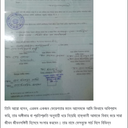
তিনি আরো বলেন, এরকম একজন ফেরেশতার মতন আলেমকে আমি কিভাবে অবিশ্বাস
করি, তার অঙ্গীকার বা প্রতিশ্রুতি অনুযায়ী ধরে নিয়েছি হাক্কানী আমাকে বিবাহ করে সারা
জীবন জীবনসঙ্গিনী হিসেবে সংসার করবেন। তার নামে ফেসবুকে সার্চ দিলে বিভিন্ন