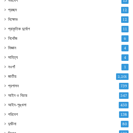
সমাবেশ
13
প্রচ্ছদ
12
বিক্ষোভ
12
প্রাকৃতিক দুর্যোগ
11
নিখোঁজ
6
বিজ্ঞান
4
সাহিত্য
4
নওগাঁ
1
জাতীয়
2,201
প্রশাসন
739
আইন ও বিচার
547
আইন-শৃঙ্খলা
450
পরিবেশ
138
দুর্ঘটনা
80