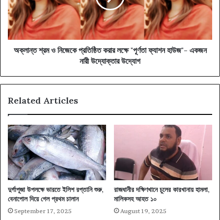
করার
লক্ষে
"পূর্ণতা
ফ্যাশন
হাউজ"-
অক্লান্ত শ্রম ও নিজেকে প্রতিষ্ঠিত করার লক্ষে "পূর্ণতা ফ্যাশন হাউজ"- একজন
একজন
নারী উদ্যোক্তার উদ্যোগ
নারী
উদ্যোক্তার
উদ্যোগ
Related Articles
দুর্গাপূজা উপলক্ষে ভারতে ইলিশ রপ্তানি শুরু,
রাজধানীর দক্ষিণখানে চুলের কারখানায় হামলা,
বেনাপোল দিয়ে গেল প্রথম চালান
মালিকসহ আহত ১০
September 17, 2025
August 19, 2025