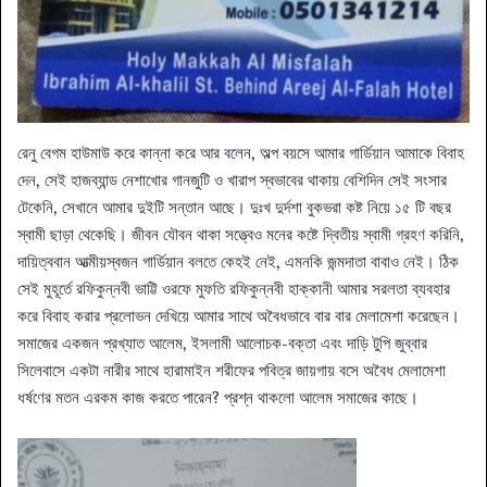
রেনু বেগম হাউমাউ করে কান্না করে আর বলেন, অল্প বয়সে আমার গার্ডিয়ান আমাকে বিবাহ
দেন, সেই হাজব্যান্ড নেশাখোর গানজুটি ও খারাপ স্বভাবের থাকায় বেশিদিন সেই সংসার
টেকেনি, সেখানে আমার দুইটি সন্তান আছে। দুঃখ দুর্দশা বুকভরা কষ্ট নিয়ে ১৫ টি বছর
স্বামী ছাড়া থেকেছি। জীবন যৌবন থাকা সত্ত্বেও মনের কষ্টে দ্বিতীয় স্বামী গ্রহণ করিনি,
দায়িত্ববান আত্মীয়স্বজন গার্ডিয়ান বলতে কেহই নেই, এমনকি জন্মদাতা বাবাও নেই। ঠিক
সেই মুহূর্তে রফিকুন্নবী ভাট্টি ওরফে মুফতি রফিকুন্নবী হাক্কানী আমার সরলতা ব্যবহার
করে বিবাহ করার প্রলোভন দেখিয়ে আমার সাথে অবৈধভাবে বার বার মেলামেশা করেছেন।
সমাজের একজন প্রখ্যাত আলেম, ইসলামী আলোচক-বক্তা এবং দাড়ি টুপি জুব্বার
সিলেবাসে একটা নারীর সাথে হারামাইন শরীফের পবিত্র জায়গায় বসে অবৈধ মেলামেশা
ধর্ষণের মতন এরকম কাজ করতে পারেন? প্রশ্ন থাকলো আলেম সমাজের কাছে।