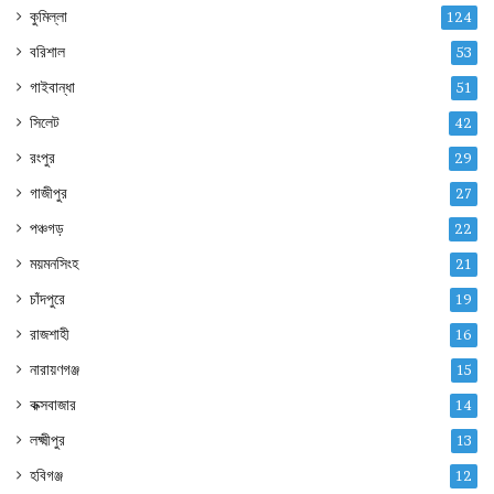
কুমিল্লা
124
বরিশাল
53
গাইবান্ধা
51
সিলেট
42
রংপুর
29
গাজীপুর
27
পঞ্চগড়
22
ময়মনসিংহ
21
চাঁদপুরে
19
রাজশাহী
16
নারায়ণগঞ্জ
15
কক্সবাজার
14
লক্ষ্মীপুর
13
হবিগঞ্জ
12