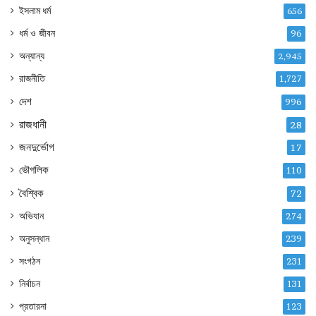
ইসলাম ধর্ম
656
ধর্ম ও জীবন
96
অন্যান্য
2,945
রাজনীতি
1,727
দেশ
996
রাজধানী
28
জনদুর্ভোগ
17
ভৌগলিক
110
বৈশ্বিক
72
অভিযান
274
অনুসন্ধান
239
সংগঠন
231
নির্বাচন
131
প্রতারনা
123