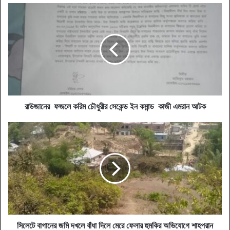
রাউজানের
ফজলে
করিম
চৌধুরীর
সেকেন্ড
ইন
কমান্ড
কাজী
এমরান
আটক
রাউজানের ফজলে করিম চৌধুরীর সেকেন্ড ইন কমান্ড কাজী এমরান আটক
সিলেটে
বাগানের
জমি
দখলে
বাঁধা
দিলে
মেরে
ফেলার
হুমকির
অভিযোগে
সিলেটে বাগানের জমি দখলে বাঁধা দিলে মেরে ফেলার হুমকির অভিযোগে শাহপরান