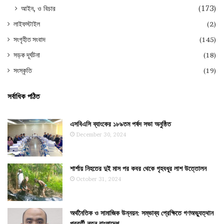
আইন, ও বিচার
(173)
লাইফস্টাইল
(2)
সংগৃহীত সংবাদ
(145)
সড়ক দূর্ঘটনা
(18)
সংস্কৃতি
(19)
সর্বাধিক পঠিত
এসবিএসি ব্যাংকের ১৮৯তম পর্ষদ সভা অনুষ্ঠিত
December 30, 2024
শার্শায় নিহতের দুই মাস পর কবর থেকে গৃহবধূর লাশ উত্তোলন
October 31, 2024
অর্থনৈতিক ও সামাজিক উন্নয়ন: সম্ভাব্য প্রেক্ষিতে গণঅভ্যুত্থান
পরবর্তী নতুন বাংলাদেশ