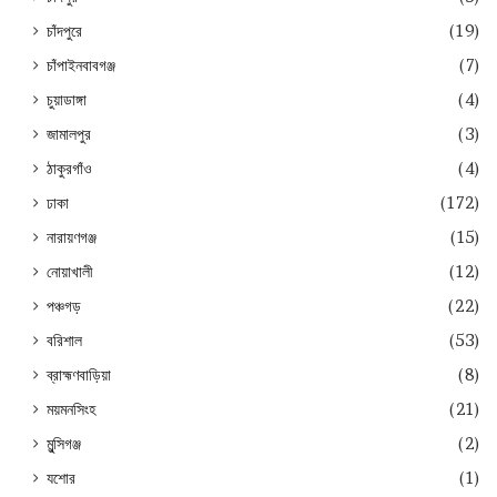
চাঁদপুরে
(19)
চাঁপাইনবাবগঞ্জ
(7)
চুয়াডাঙ্গা
(4)
জামালপুর
(3)
ঠাকুরগাঁও
(4)
ঢাকা
(172)
নারায়ণগঞ্জ
(15)
নোয়াখালী
(12)
পঞ্চগড়
(22)
বরিশাল
(53)
ব্রাহ্মণবাড়িয়া
(8)
ময়মনসিংহ
(21)
মুন্সিগঞ্জ
(2)
যশোর
(1)