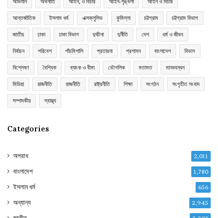
অভিযান
অর্থনীতি
আইন, ও বিচার
আইন-শৃঙ্খলা
আইন ও বিচার
আন্তর্জাতিক
ইসলাম ধর্ম
এক্সক্লুসিভ
কুমিল্লা
চট্টগ্রাম
চট্টগ্রাম বিভাগ
জাতীয়
ঢাকা
ঢাকা বিভাগ
দুর্ঘটনা
দুর্নীতি
দেশ
ধর্ম ও জীবন
নির্বাচন
পরিবেশ
পাঁচমিশালি
প্রতারনা
প্রশাসন
বাংলাদেশ
বিভাগ
বিশ্লেষণ
বৈশ্বিক
ব্যাংক ও বীমা
ভৌগলিক
মতামত
মানববন্ধন
মিডিয়া
রাজনীতি
রাজনীতি
রাষ্ট্রনীতি
শিক্ষা
সংগঠন
সংগৃহীত সংবাদ
সম্পাদকীয়
স্বাস্থ্য
Categories
অপরাধ
2,011
বাংলাদেশ
1,780
ইসলাম ধর্ম
656
অন্যান্য
2,945
জাতীয়