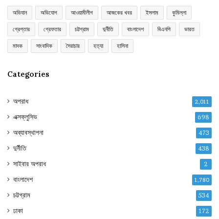
অভিযান
অভিযোগ
আওয়ামীলীগ
আজকের খবর
ইসলাম
কুমিল্লা
গ্রেপ্তার
গ্রেফতার
চট্টগ্রাম
দুর্নীতি
বাংলাদেশ
বিএনপি
ভারত
মাদক
সাংবাদিক
সৈরাচার
হত্যা
হাসিনা
Categories
অপরাধ
2,011
এক্সক্লুসিভ
698
অব্যাবস্থাপনা
473
দুর্নীতি
438
সাইবার অপরাধ
2
বাংলাদেশ
1,780
চট্টগ্রাম
534
ঢাকা
172