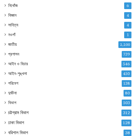
নিখোঁজ
6
বিজ্ঞান
4
সাহিত্য
4
নওগাঁ
1
জাতীয়
2,200
প্রশাসন
739
আইন ও বিচার
546
আইন-শৃঙ্খলা
450
পরিবেশ
138
দুর্ঘটনা
80
বিভাগ
503
চট্টগ্রাম বিভাগ
312
ঢাকা বিভাগ
128
বরিশাল বিভাগ
38