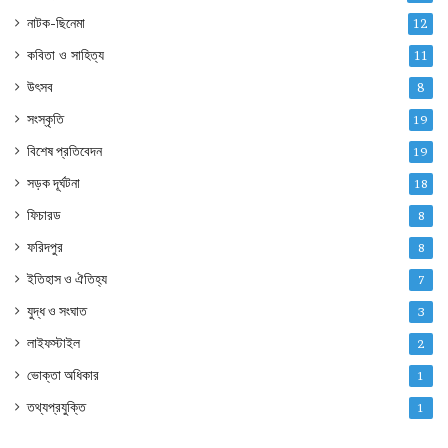
নাটক-ছিনেমা
12
কবিতা ও সাহিত্য
11
উৎসব
8
সংস্কৃতি
19
বিশেষ প্রতিবেদন
19
সড়ক দূর্ঘটনা
18
ফিচারড
8
ফরিদপুর
8
ইতিহাস ও ঐতিহ্য
7
যুদ্ধ ও সংঘাত
3
লাইফস্টাইল
2
ভোক্তা অধিকার
1
তথ্যপ্রযুক্তি
1