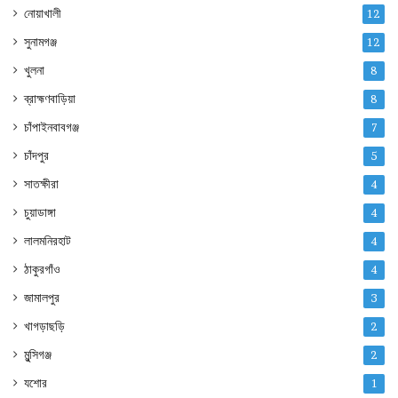
নোয়াখালী
12
সুনামগঞ্জ
12
খুলনা
8
ব্রাহ্মণবাড়িয়া
8
চাঁপাইনবাবগঞ্জ
7
চাঁদপুর
5
সাতক্ষীরা
4
চুয়াডাঙ্গা
4
লালমনিরহাট
4
ঠাকুরগাঁও
4
জামালপুর
3
খাগড়াছড়ি
2
মুন্সিগঞ্জ
2
যশোর
1