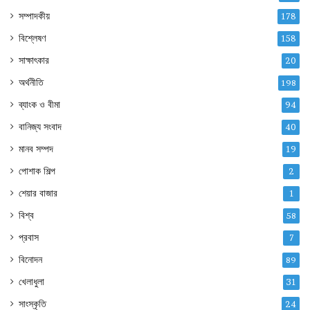
সম্পাদকীয়
178
বিশ্লেষণ
158
সাক্ষাৎকার
20
অর্থনীতি
198
ব্যাংক ও বীমা
94
বানিজ্য সংবাদ
40
মানব সম্পদ
19
পোশাক শিল্প
2
শেয়ার বাজার
1
বিশ্ব
58
প্রবাস
7
বিনোদন
89
খেলাধুলা
31
সাংস্কৃতি
24