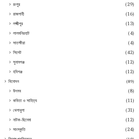
রংপুর
(29)
রাজশাহী
(16)
লক্ষ্মীপুর
(13)
লালমনিরহাট
(4)
সাতক্ষীরা
(4)
সিলেট
(42)
সুনামগঞ্জ
(12)
হবিগঞ্জ
(12)
বিনোদন
(89)
উৎসব
(8)
কবিতা ও সাহিত্য
(11)
খেলাধুলা
(31)
নাটক-ছিনেমা
(12)
সাংস্কৃতি
(24)
বিশেষ প্রতিবেদন
(19)