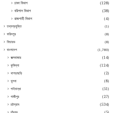
ঢাকা বিভাগ
(128)
বরিশাল বিভাগ
(38)
রাজশাহী বিভাগ
(4)
তথ্যপ্রযুক্তি
(1)
ফরিদপুর
(8)
ফিচারড
(8)
বাংলাদেশ
(1,780)
কক্সবাজার
(14)
কুমিল্লা
(124)
খাগড়াছড়ি
(2)
খুলনা
(8)
গাইবান্ধা
(51)
গাজীপুর
(27)
চট্টগ্রাম
(534)
চাঁদপুর
(5)