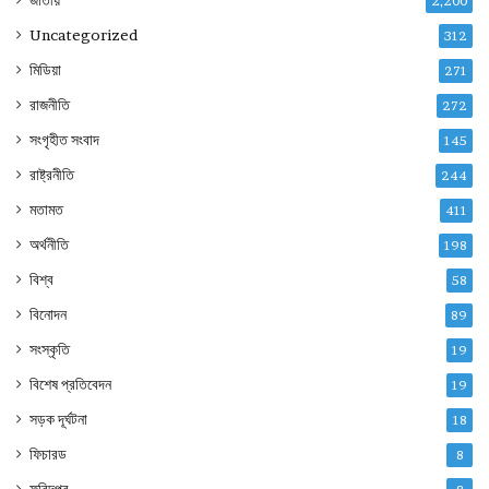
2,200
Uncategorized
312
মিডিয়া
271
রাজনীতি
272
সংগৃহীত সংবাদ
145
রাষ্ট্রনীতি
244
মতামত
411
অর্থনীতি
198
বিশ্ব
58
বিনোদন
89
সংস্কৃতি
19
বিশেষ প্রতিবেদন
19
সড়ক দূর্ঘটনা
18
ফিচারড
8
ফরিদপুর