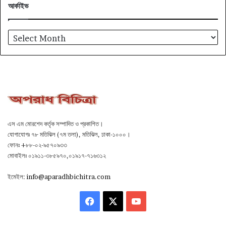
আর্কাইভ
আর্কাইভ
এস এম মোরশেদ কর্তৃক সম্পাদিত ও প্রকাশিত।
যোগাযোগঃ ৭৮ মতিঝিল (৭ম তলা), মতিঝিল, ঢাকা-১০০০।
ফোনঃ +৮৮-০২-৯৫৭০৯৩৩
মোবাইলঃ ০১৯১১-৩৮৫৯৭০,০১৯১৭-৭১৬৩১২
ইমেইল:
info@aparadhbichitra.com
Facebook
X
YouTube