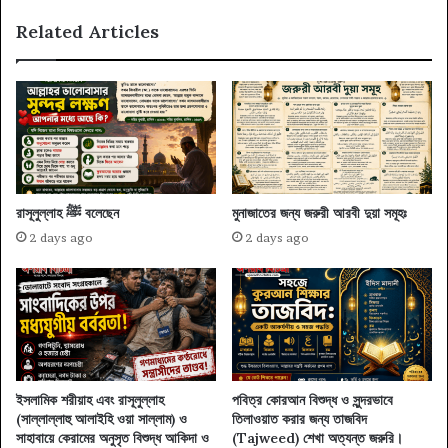
Related Articles
রাসূলুল্লাহ ﷺ বলেছেন
মুনাজাতের জন্য জরুরী আরবী দুয়া সমূহঃ
2 days ago
2 days ago
ইসলামিক শরীয়াহ এবং রাসূলুল্লাহ
পবিত্র কোরআন বিশুদ্ধ ও সুন্দরভাবে
(সাল্লাল্লাহু আলাইহি ওয়া সাল্লাম) ও
তিলাওয়াত করার জন্য তাজবিদ
সাহাবায়ে কেরামের অনুসৃত বিশুদ্ধ আকিদা ও
(Tajweed) শেখা অত্যন্ত জরুরি।