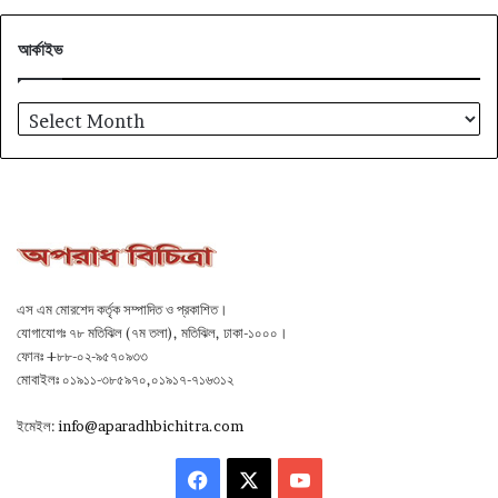
আর্কাইভ
আর্কাইভ
এস এম মোরশেদ কর্তৃক সম্পাদিত ও প্রকাশিত।
যোগাযোগঃ ৭৮ মতিঝিল (৭ম তলা), মতিঝিল, ঢাকা-১০০০।
ফোনঃ +৮৮-০২-৯৫৭০৯৩৩
মোবাইলঃ ০১৯১১-৩৮৫৯৭০,০১৯১৭-৭১৬৩১২
ইমেইল:
info@aparadhbichitra.com
Facebook
X
YouTube