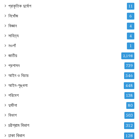
প্রাকৃতিক দুর্যোগ
11
নিখোঁজ
6
বিজ্ঞান
4
সাহিত্য
4
নওগাঁ
1
জাতীয়
2,198
প্রশাসন
739
আইন ও বিচার
546
আইন-শৃঙ্খলা
448
পরিবেশ
138
দুর্ঘটনা
80
বিভাগ
503
চট্টগ্রাম বিভাগ
312
ঢাকা বিভাগ
128