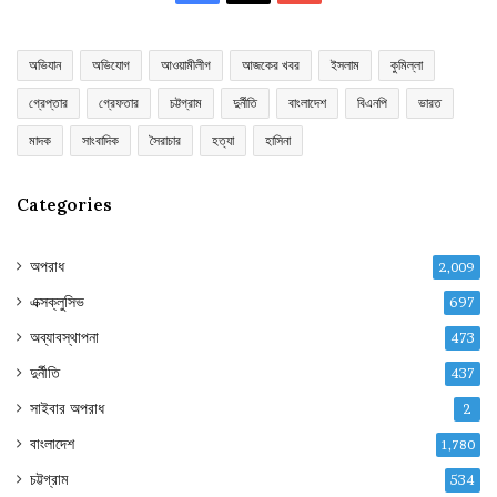
অভিযান
অভিযোগ
আওয়ামীলীগ
আজকের খবর
ইসলাম
কুমিল্লা
গ্রেপ্তার
গ্রেফতার
চট্টগ্রাম
দুর্নীতি
বাংলাদেশ
বিএনপি
ভারত
মাদক
সাংবাদিক
সৈরাচার
হত্যা
হাসিনা
Categories
অপরাধ
2,009
এক্সক্লুসিভ
697
অব্যাবস্থাপনা
473
দুর্নীতি
437
সাইবার অপরাধ
2
বাংলাদেশ
1,780
চট্টগ্রাম
534