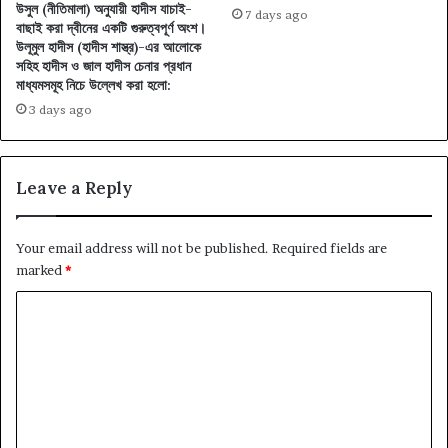
উসুল (নীতিমালা) অনুযায়ী হাদীস যাচাই-
7 days ago
বাছাই করা দ্বীনের একটি গুরুত্বপূর্ণ অংশ।
উলূমুল হাদীস (হাদীস শাস্ত্র)-এর আলোকে
সহিহ হাদীস ও জাল হাদীস চেনার প্রধান
মাধ্যমসমূহ নিচে উল্লেখ করা হলো:
3 days ago
Leave a Reply
Your email address will not be published.
Required fields are
marked
*
C
o
m
m
e