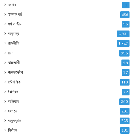
যশোর
1
ইসলাম ধর্ম
656
ধর্ম ও জীবন
96
অন্যান্য
2,931
রাজনীতি
1,727
দেশ
996
রাজধানী
28
জনদুর্ভোগ
17
ভৌগলিক
110
বৈশ্বিক
72
অভিযান
260
সংগঠন
231
অনুসন্ধান
225
নির্বাচন
131