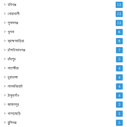
হবিগঞ্জ
12
নোয়াখালী
12
সুনামগঞ্জ
12
খুলনা
8
ব্রাহ্মণবাড়িয়া
8
চাঁপাইনবাবগঞ্জ
7
চাঁদপুর
5
সাতক্ষীরা
4
চুয়াডাঙ্গা
4
লালমনিরহাট
4
ঠাকুরগাঁও
4
জামালপুর
3
খাগড়াছড়ি
2
মুন্সিগঞ্জ
2