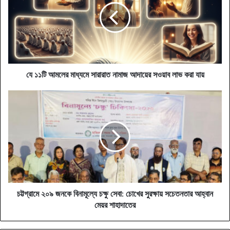
মাধ্যমে
সারারাত
নামাজ
আদায়ের
সওয়াব
লাভ
করা
যে ১১টি আমলের মাধ্যমে সারারাত নামাজ আদায়ের সওয়াব লাভ করা যায়
যায়
চট্টগ্রামে
২০৯
জনকে
বিনামূল্যে
চক্ষু
সেবা:
চোখের
সুরক্ষায়
সচেতনতার
আহ্বান
চট্টগ্রামে ২০৯ জনকে বিনামূল্যে চক্ষু সেবা: চোখের সুরক্ষায় সচেতনতার আহ্বান
মেয়র
মেয়র শাহাদাতের
শাহাদাতের