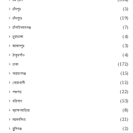
চাঁদপুর
(5)
চাঁদপুরে
(19)
চাঁপাইনবাবগঞ্জ
(7)
চুয়াডাঙ্গা
(4)
জামালপুর
(3)
ঠাকুরগাঁও
(4)
ঢাকা
(172)
নারায়ণগঞ্জ
(15)
নোয়াখালী
(12)
পঞ্চগড়
(22)
বরিশাল
(53)
ব্রাহ্মণবাড়িয়া
(8)
ময়মনসিংহ
(21)
মুন্সিগঞ্জ
(2)