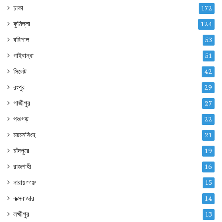
ঢাকা
172
কুমিল্লা
124
বরিশাল
53
গাইবান্ধা
51
সিলেট
42
রংপুর
29
গাজীপুর
27
পঞ্চগড়
22
ময়মনসিংহ
21
চাঁদপুরে
19
রাজশাহী
16
নারায়ণগঞ্জ
15
কক্সবাজার
14
লক্ষ্মীপুর
13