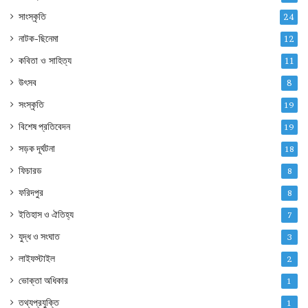
সাংস্কৃতি
24
নাটক-ছিনেমা
12
কবিতা ও সাহিত্য
11
উৎসব
8
সংস্কৃতি
19
বিশেষ প্রতিবেদন
19
সড়ক দূর্ঘটনা
18
ফিচারড
8
ফরিদপুর
8
ইতিহাস ও ঐতিহ্য
7
যুদ্ধ ও সংঘাত
3
লাইফস্টাইল
2
ভোক্তা অধিকার
1
তথ্যপ্রযুক্তি
1