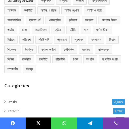
Uncategorized
অনুসন্ধান
অন্যান্য
অপরাধ
অব্যাবস্থাপনা
অভিযান
অর্থনীতি
আইন, ও বিচার
আইন-শৃঙ্খলা
আইন ও বিচার
আন্তর্জাতিক
ইসলাম ধর্ম
এক্সক্লুসিভ
কুমিল্লা
চট্টগ্রাম
চট্টগ্রাম বিভাগ
জাতীয়
ঢাকা
ঢাকা বিভাগ
দুর্ঘটনা
দুর্নীতি
দেশ
ধর্ম ও জীবন
নির্বাচন
পরিবেশ
পাঁচমিশালি
প্রতারনা
প্রশাসন
বাংলাদেশ
বিভাগ
বিশ্লেষণ
বৈশ্বিক
ব্যাংক ও বীমা
ভৌগলিক
মতামত
মানববন্ধন
মিডিয়া
রাজনীতি
রাজনীতি
রাষ্ট্রনীতি
শিক্ষা
সংগঠন
সংগৃহীত সংবাদ
সম্পাদকীয়
স্বাস্থ্য
Categories
অপরাধ
2,009
বাংলাদেশ
1,780
ইসলাম ধর্ম
656
Facebook
X
WhatsApp
Telegram
Viber