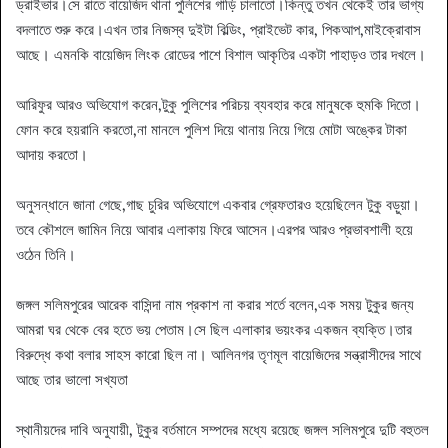
ড্রাইভার।সে রাতে বায়েজিদ থানা পুলিশের গাড়ি চালাতো।কিন্তু তখন থেকেই তার ভাগ্য
বদলাতে শুরু করে।এখন তার নিজস্ব দুইটা বিল্ডিং, প্রাইভেট কার, পিকআপ,মাইক্রোবাস
আছে। এমনকি বায়েজিদ লিংক রোডের পাশে বিশাল আকৃতির একটা পাহাড়ও তার দখলে।
আরিফুর আরও অভিযোগ করেন,টুকু পুলিশের পরিচয় ব্যবহার করে মানুষকে হুমকি দিতো।
ফোন করে হয়রানি করতো,না মানলে পুলিশ দিয়ে থানায় নিয়ে গিয়ে মোটা অঙ্কের টাকা
আদায় করতো।
অনুসন্ধানে জানা গেছে,গাছ চুরির অভিযোগে একবার গ্রেফতারও হয়েছিলেন টুকু বড়ুয়া।
তবে কৌশলে জামিন নিয়ে আবার এলাকায় ফিরে আসেন।এরপর আরও প্রভাবশালী হয়ে
ওঠেন তিনি।
জঙ্গল সলিমপুরের আরেক বাসিন্দা নাম প্রকাশ না করার শর্তে বলেন,এক সময় টুকুর জন্য
আমরা ঘর থেকে বের হতে ভয় পেতাম।সে ছিল এলাকার ভয়ংকর একজন ব্যক্তি।তার
বিরুদ্ধে কথা বলার সাহস কারো ছিল না। আলিনগর তৃণমূল বায়েজিদের সন্ত্রাসীদের সাথে
আছে তার ভালো সখ্যতা
স্থানীয়দের দাবি অনুযায়ী, টুকুর বর্তমানে সম্পদের মধ্যে রয়েছে জঙ্গল সলিমপুরে দুটি বহুতল