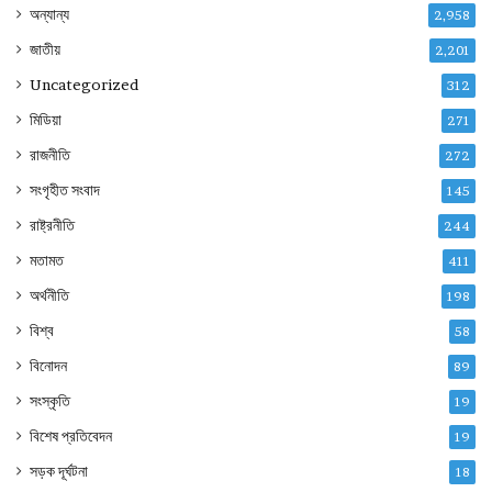
অন্যান্য
2,958
জাতীয়
2,201
Uncategorized
312
মিডিয়া
271
রাজনীতি
272
সংগৃহীত সংবাদ
145
রাষ্ট্রনীতি
244
মতামত
411
অর্থনীতি
198
বিশ্ব
58
বিনোদন
89
সংস্কৃতি
19
বিশেষ প্রতিবেদন
19
সড়ক দূর্ঘটনা
18