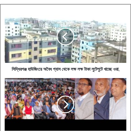
সিদ্ধিরগঞ্জ
হাউজিংয়ে
অবৈধ
গ্যাস
থেকে
লক্ষ
লক্ষ
টাকা
লুটেপুটে
খাচ্ছে
সিদ্ধিরগঞ্জ হাউজিংয়ে অবৈধ গ্যাস থেকে লক্ষ লক্ষ টাকা লুটেপুটে খাচ্ছে ওরা,
ওরা,
চট্টগ্রামে
তারেক
রহমানের
মহাসমাবেশ
ইতিহাস
গড়তে
প্রস্তুত