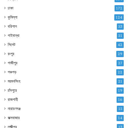
ঢাকা
172
কুমিল্লা
124
বরিশাল
53
গাইবান্ধা
51
সিলেট
42
রংপুর
29
গাজীপুর
27
পঞ্চগড়
22
ময়মনসিংহ
21
চাঁদপুরে
19
রাজশাহী
16
নারায়ণগঞ্জ
15
কক্সবাজার
14
লক্ষ্মীপুর
13