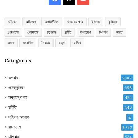
অভিযান
অভিযোগ
আওয়ামীলীগ
আজকের খবর
ইসলাম
কুমিল্লা
গ্রেপ্তার
গ্রেফতার
চট্টগ্রাম
দুর্নীতি
বাংলাদেশ
বিএনপি
ভারত
মাদক
সাংবাদিক
সৈরাচার
হত্যা
হাসিনা
Categories
অপরাধ
2,017
এক্সক্লুসিভ
698
অব্যাবস্থাপনা
474
দুর্নীতি
440
সাইবার অপরাধ
2
বাংলাদেশ
1,780
চট্টগ্রাম
534