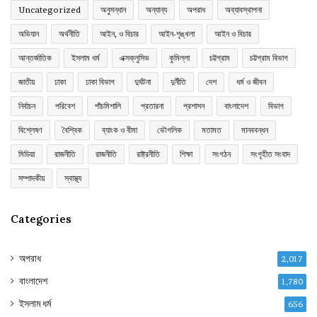
Uncategorized
অনুসন্ধান
অন্যান্য
অপরাধ
অব্যাবস্থাপনা
অভিযান
অর্থনীতি
আইন, ও বিচার
আইন-শৃঙ্খলা
আইন ও বিচার
আন্তর্জাতিক
ইসলাম ধর্ম
এক্সক্লুসিভ
কুমিল্লা
চট্টগ্রাম
চট্টগ্রাম বিভাগ
জাতীয়
ঢাকা
ঢাকা বিভাগ
দুর্ঘটনা
দুর্নীতি
দেশ
ধর্ম ও জীবন
নির্বাচন
পরিবেশ
পাঁচমিশালি
প্রতারনা
প্রশাসন
বাংলাদেশ
বিভাগ
বিশ্লেষণ
বৈশ্বিক
ব্যাংক ও বীমা
ভৌগলিক
মতামত
মানববন্ধন
মিডিয়া
রাজনীতি
রাজনীতি
রাষ্ট্রনীতি
শিক্ষা
সংগঠন
সংগৃহীত সংবাদ
সম্পাদকীয়
স্বাস্থ্য
Categories
অপরাধ
2,017
বাংলাদেশ
1,780
ইসলাম ধর্ম
656