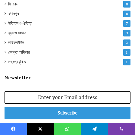
ফিচারড
8
ফরিদপুর
8
ইতিহাস ও ঐতিহ্য
7
যুদ্ধ ও সংঘাত
3
লাইফস্টাইল
2
ভোক্তা অধিকার
1
তথ্যপ্রযুক্তি
1
Newsletter
Enter
your
Email
address
Facebook
X
WhatsApp
Telegram
Viber