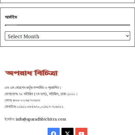
আর্কাইভ
আর্কাইভ
এস এম মোরশেদ কর্তৃক সম্পাদিত ও প্রকাশিত।
যোগাযোগঃ ৭৮ মতিঝিল (৭ম তলা), মতিঝিল, ঢাকা-১০০০।
ফোনঃ +৮৮-০২-৯৫৭০৯৩৩
মোবাইলঃ ০১৯১১-৩৮৫৯৭০,০১৯১৭-৭১৬৩১২
ইমেইল:
info@aparadhbichitra.com
Facebook
X
YouTube