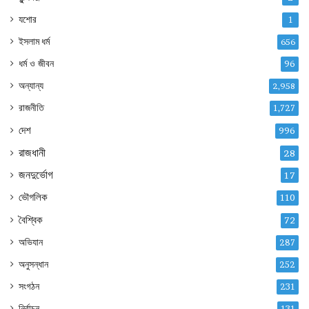
যশোর
1
ইসলাম ধর্ম
656
ধর্ম ও জীবন
96
অন্যান্য
2,958
রাজনীতি
1,727
দেশ
996
রাজধানী
28
জনদুর্ভোগ
17
ভৌগলিক
110
বৈশ্বিক
72
অভিযান
287
অনুসন্ধান
252
সংগঠন
231
নির্বাচন
131