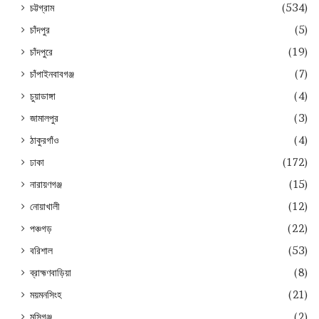
চট্টগ্রাম
(534)
চাঁদপুর
(5)
চাঁদপুরে
(19)
চাঁপাইনবাবগঞ্জ
(7)
চুয়াডাঙ্গা
(4)
জামালপুর
(3)
ঠাকুরগাঁও
(4)
ঢাকা
(172)
নারায়ণগঞ্জ
(15)
নোয়াখালী
(12)
পঞ্চগড়
(22)
বরিশাল
(53)
ব্রাহ্মণবাড়িয়া
(8)
ময়মনসিংহ
(21)
মুন্সিগঞ্জ
(2)