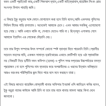
ভবন একটি প্রাইভেট কার,একটি পিকআপ ভ্যান,একটি মাইক্রোবাস,বায়েজিদ লিংক রোড
সংলগ্ন বিশাল পাহাড়ি জমি।
এ বিষয়ে টুকু বড়ুয়ার সঙ্গে ফোনে যোগাযোগ করা হলে তিনি বলেন,আমি একসময় পুলিশের
সিভিল টিমের গাড়ি চালাতাম। অনেকেই আমাকে চেনে। এখন আমার সবকিছু এলোমেলো
হয়ে গেছে। আমি ওখানে থাকি না, সেখানে যেতেও পারি না। ছিন্নমূল এলাকায় গেলে
আমাকে ইয়াসিন এর লোকেরা দৌড়ানি দেয়।
তবে তার বিপুল সম্পদের উৎস সম্পর্কে কোনো স্পষ্ট ব্যাখ্যা দিতে পারেননি তিনি।স্থানীয়
সচেতন মহলের দাবি, একজন সামান্য ড্রাইভারের এভাবে কোটিপতি হয়ে ওঠা স্বাভাবিক
নয়।বিষয়টি নিয়ে দুর্নীতি দমন কমিশন (দুদক) ও পুলিশ সদর দপ্তরের উচ্চপর্যায়ের তদন্ত
প্রয়োজন।না হলে পুলিশের নাম ব্যবহার করে অপরাধীদের এ ধরনের উত্থান ভবিষ্যতে
আরও ভয়ংকর পরিস্থিতির জন্ম দিতে পারে বলে মনে করছেন তারা।
এই বিষয়ে জানতে বায়েজিদ বোস্তামী থানার অফিসার ইনচার্জ ওসি জাহিদুল কবির বলেন,
টুকু বড়ুয়া নামের কাউকে আমি চিনি না তবে তার নামে থানায় মামলা আছে কিনা দেখে
জানাবো।