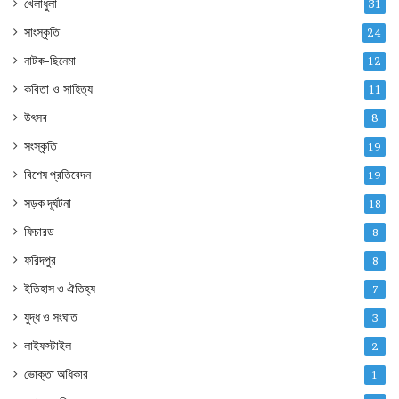
খেলাধুলা
31
সাংস্কৃতি
24
নাটক-ছিনেমা
12
কবিতা ও সাহিত্য
11
উৎসব
8
সংস্কৃতি
19
বিশেষ প্রতিবেদন
19
সড়ক দূর্ঘটনা
18
ফিচারড
8
ফরিদপুর
8
ইতিহাস ও ঐতিহ্য
7
যুদ্ধ ও সংঘাত
3
লাইফস্টাইল
2
ভোক্তা অধিকার
1