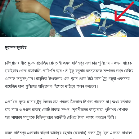
মুহাম্মদ জুবাইর
চট্টগ্রামের সীতাকুণ্ড বায়েজিদ বোস্তামী জঙ্গল সলিমপুর এলাকায় পুলিশের একজন সাবেক
ড্রাইভার থেকে রাতারাতি কোটিপতি হয়ে ওঠা টুকু বড়ুয়ার রহস্যজনক সম্পদের তথ্য বেরিয়ে
এসেছে অনুসন্ধানে।রাঙ্গুনিয়া উপজেলার এক গ্রাম থেকে উঠে আসা টুকু বড়ুয়া একসময়
বায়েজিদ থানা পুলিশের গাড়িচালক হিসেবে দায়িত্ব পালন করতেন।
একাধিক সূত্র জানায়,টুকু নিজের নাম পর্যন্ত ঠিকভাবে লিখতে পারতেন না।অথচ বর্তমানে
তার নামে ও দখলে রয়েছে কোটি টাকার সম্পদ।স্থানীয়দের ভাষ্যমতে, পুলিশের পোশাক
পরে সাধারণ মানুষকে বিভিন্নভাবে ভয়ভীতি দেখিয়ে টাকা আদায় করতেন তিনি।
জঙ্গল সলিমপুর এলাকার বাসিন্দা আরিফুর রহমান (ছদ্মনাম) বলেন,টুকু ছিল একজন সাধারণ