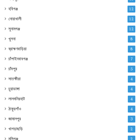
হবিগঞ্জ
12
নোয়াখালী
12
সুনামগঞ্জ
12
খুলনা
8
ব্রাহ্মণবাড়িয়া
8
চাঁপাইনবাবগঞ্জ
7
চাঁদপুর
5
সাতক্ষীরা
4
চুয়াডাঙ্গা
4
লালমনিরহাট
4
ঠাকুরগাঁও
4
জামালপুর
3
খাগড়াছড়ি
2
মুন্সিগঞ্জ
2