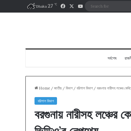
℃
Facebook
X
YouTube
27
Dhaka
সর্বশেষ
রাজন
Home
/
জাতীয়
/
বিভাগ
/
বরিশাল বিভাগ
/
বরগুনায় নারীসহ লঞ্চের কেব
বরিশাল বিভাগ
বরগুনায় নারীসহ লঞ্চের 