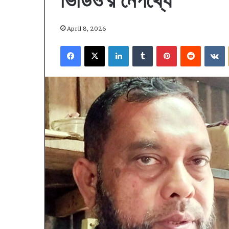
ভিডিও’র নেপথ্যে
April 8, 2026
Facebook
X
LinkedIn
Tumblr
Pinterest
Reddit
V