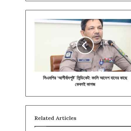
‎সিএমপির
‘আশীর্বাদপুষ্ট’
সিন্ডিকেট:
বদলি
আদেশ
যাদের
কাছে
কেবলই
কাগজ
‎সিএমপির ‘আশীর্বাদপুষ্ট’ সিন্ডিকেট: বদলি আদেশ যাদের কাছে
কেবলই কাগজ
Related Articles