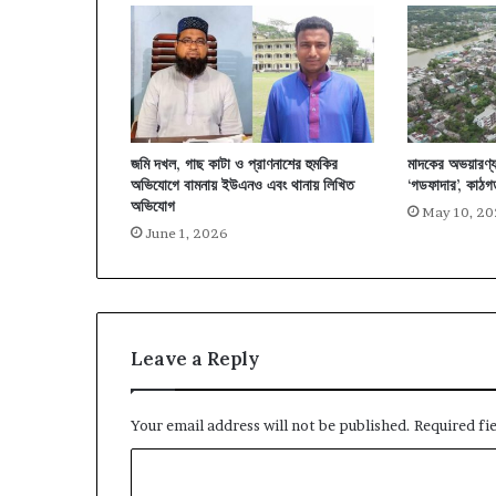
জমি দখল, গাছ কাটা ও প্রাণনাশের হুমকির
মাদকের অভয়ারণ্য 
অভিযোগে বামনায় ইউএনও এবং থানায় লিখিত
‘গডফাদার’, কাঠগড়
অভিযোগ
May 10, 2
June 1, 2026
Leave a Reply
Your email address will not be published.
Required fi
C