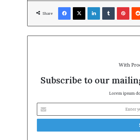
Facebook
X
LinkedIn
Tumblr
Pinte
Share
With Pro
Subscribe to our mailing
Lorem ipsum dol
Enter
your
Email
address