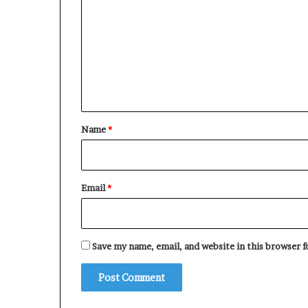
o
m
m
e
n
t
*
Name
*
Email
*
Save my name, email, and website in this browser 