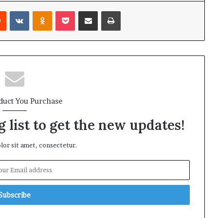
rest
Reddit
VKontakte
Odnoklassniki
Pocket
Share via Email
Print
duct You Purchase
 list to get the new updates!
or sit amet, consectetur.