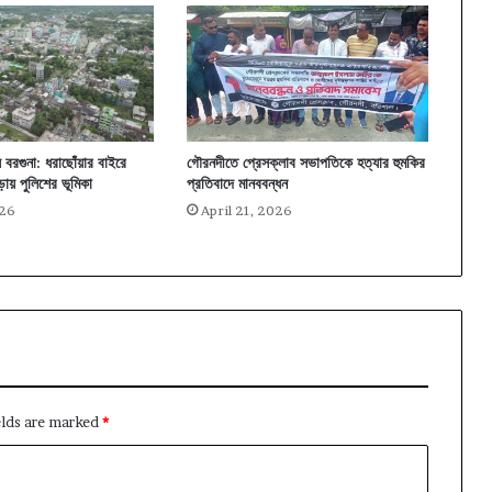
বরগুনা: ধরাছোঁয়ার বাইরে
গৌরনদীতে প্রেসক্লাব সভাপতিকে হত্যার হুমকির
ায় পুলিশের ভূমিকা
প্রতিবাদে মানববন্ধন
026
April 21, 2026
elds are marked
*