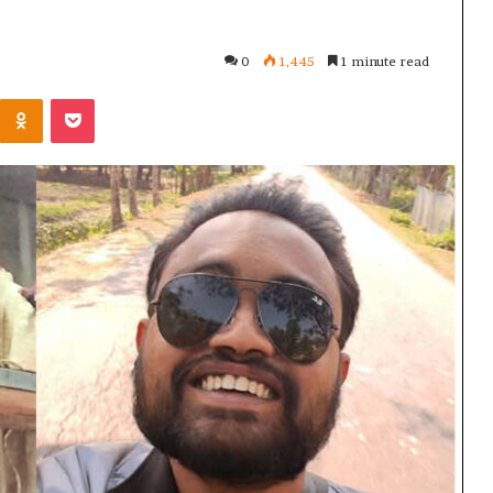
0
1,445
1 minute read
Kontakte
Odnoklassniki
Pocket