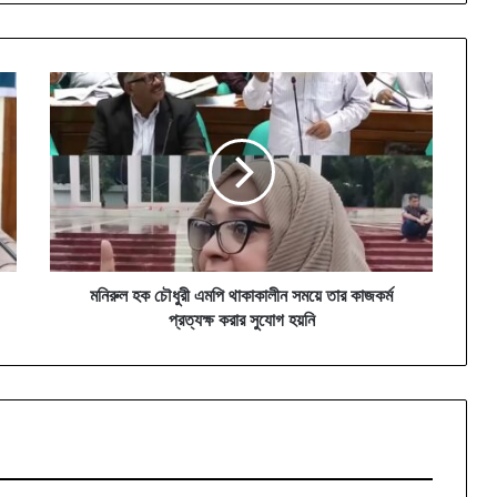
মনিরুল
হক
চৌধুরী
এমপি
থাকাকালীন
সময়ে
তার
কাজকর্ম
প্রত্যক্ষ
করার
মনিরুল হক চৌধুরী এমপি থাকাকালীন সময়ে তার কাজকর্ম
সুযোগ
প্রত্যক্ষ করার সুযোগ হয়নি
হয়নি