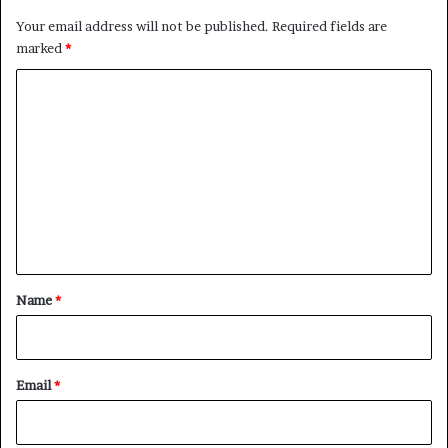
Your email address will not be published.
Required fields are
marked
*
C
o
m
m
e
n
t
*
Name
*
Email
*