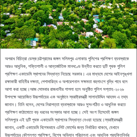
অপরাধ বিচিত্রা ডেস্ক:‎‎চট্টগ্রামের জঙ্গল সলিমপুর এলাকায় পুলিশের প্রশিক্ষণ ব্যবস্থাকে
আরও আধুনিক, শক্তিশালী ও আন্তর্জাতিক মানদণ্ডে উন্নীত করতে দুটি পৃথক পুলিশ
প্রশিক্ষণ একাডেমি স্থাপনের সিদ্ধান্ত নিয়েছে সরকার। এর মাধ্যমে দেশের আইনশৃঙ্খলা
রক্ষাকারী বাহিনীর দক্ষতা, পেশাদারিত্ব ও অপারেশনাল সক্ষমতা বহুলাংশে বৃদ্ধি পাবে বলে
আশা করা হচ্ছে।‎‎‎আজ সোমবার রাজধানীর শাপলা হলে অনুষ্ঠিত পুলিশ সপ্তাহ-২০২৬
উপলক্ষে আয়োজিত উচ্চপর্যায়ের এক অনুষ্ঠানে স্বরাষ্ট্রমন্ত্রী সালাহউদ্দিন আহমদ এ তথ্য
জানান। তিনি বলেন, দেশের নিরাপত্তা ব্যবস্থাকে আরও সুসংগঠিত ও আধুনিক করতে
প্রশিক্ষণ কাঠামোতে বড় ধরনের সংস্কার আনা হচ্ছে। সেই অংশ হিসেবেই জঙ্গল
সলিমপুরে এই দুটি পৃথক একাডেমি স্থাপনের সিদ্ধান্ত নেওয়া হয়েছে।‎স্বরাষ্ট্রমন্ত্রী
জানান, একটি একাডেমি বিশেষভাবে এলিট ফোর্সের জন্য নির্ধারিত থাকবে, যেখানে
উচ্চপর্যায়ের কৌশলগত প্রশিক্ষণ, বিশেষ অভিযান পরিচালনা এবং আধুনিক প্রযুক্তিনির্ভর