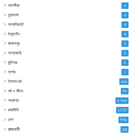
সাতক্ষীরা
4
চুয়াডাঙ্গা
4
লালমনিরহাট
4
ঠাকুরগাঁও
4
জামালপুর
3
খাগড়াছড়ি
2
মুন্সিগঞ্জ
2
যশোর
1
ইসলাম ধর্ম
656
ধর্ম ও জীবন
96
অন্যান্য
2,964
রাজনীতি
1,727
দেশ
996
রাজধানী
28