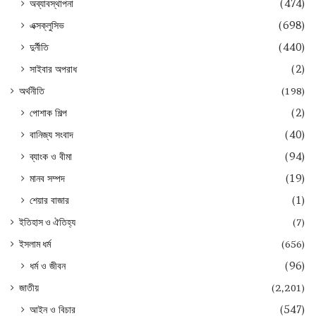
অব্যাবস্থাপনা
(474)
এক্সক্লুসিভ
(698)
দুর্নীতি
(440)
সাইবার অপরাধ
(2)
অর্থনীতি
(198)
পোশাক শিল্প
(2)
বানিজ্য সংবাদ
(40)
ব্যাংক ও বীমা
(94)
মানব সম্পদ
(19)
শেয়ার বাজার
(1)
ইতিহাস ও ঐতিহ্য
(7)
ইসলাম ধর্ম
(656)
ধর্ম ও জীবন
(96)
জাতীয়
(2,201)
আইন ও বিচার
(547)