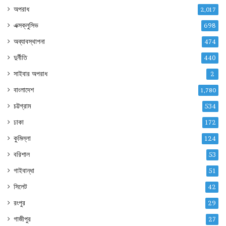
অপরাধ
2,017
এক্সক্লুসিভ
698
অব্যাবস্থাপনা
474
দুর্নীতি
440
সাইবার অপরাধ
2
বাংলাদেশ
1,780
চট্টগ্রাম
534
ঢাকা
172
কুমিল্লা
124
বরিশাল
53
গাইবান্ধা
51
সিলেট
42
রংপুর
29
গাজীপুর
27