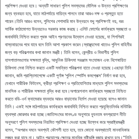
প্রশিক্ষণ দেওয়া হবে। অন্যটি সাধারণ পুলিশ সদস্যদের মৌলিক ও উন্নত প্রশিক্ষণের
জন্য ব্যবহৃত হবে, যাতে মাঠপর্যায়ে দায়িত্ব পালনে তারা আরও দক্ষ ও প্রস্তুত হতে
পারেন।‎‎‎তিনি আরও বলেন, পুলিশের পেশাদারি মান উন্নয়নে শুধু প্রশিক্ষণই নয়, বরং
সার্বিক কাঠামোগত উন্নয়নেও সরকার কাজ করছে। এলিট ফোর্সের কার্যক্রমে স্বচ্ছতা ও
জবাবদিহি নিশ্চিত করতে পৃথক আইন প্রণয়নের উদ্যোগ নেওয়া হয়েছে, যা শিগগিরই
বাস্তবায়নের পথে যাবে বলে তিনি আশা প্রকাশ করেন।‎‎‎স্বাস্থ্যসেবা খাতেও পুলিশ বাহিনীর
জন্য বড় পরিকল্পনার কথা জানান মন্ত্রী। তিনি বলেন, কেন্দ্রীয় ও বিভাগীয় পুলিশ
হাসপাতালগুলোর সক্ষমতা বৃদ্ধি, আধুনিক চিকিৎসা সরঞ্জাম সংযোজন এবং বিশেষায়িত
চিকিৎসা সেবা নিশ্চিত করতে একটি সমন্বিত পরিকল্পনা হাতে নেওয়া হয়েছে।‎‎‎এছাড়া তিনি
জানান, জমি প্রাপ্তিসাপেক্ষে একটি পূর্ণাঙ্গ ‘পুলিশ স্পোর্টস কমপ্লেক্স’ নির্মাণ করা হবে,
যেখানে শারীরিক ফিটনেস, ক্রীড়া প্রশিক্ষণ ও প্রতিযোগিতার মাধ্যমে পুলিশ সদস্যদের
মানসিক ও শারীরিক সক্ষমতা বৃদ্ধি করা হবে।‎‎‎অপারেশনাল কার্যক্রমে স্বচ্ছতা নিশ্চিত
করতে বডি-ওর্ন ক্যামেরার ব্যবহার আরও বাড়ানোর নির্দেশ দেওয়া হয়েছে বলেও জানান
তিনি। একই সঙ্গে মাঠপর্যায়ের কার্যক্রমে জবাবদিহি নিশ্চিত করতে প্রযুক্তিনির্ভর মনিটরিং
ব্যবস্থা জোরদার করা হচ্ছে।‎‎‎জাতিসংঘের মানদণ্ড অনুসারে ন্যূনতম বলপ্রয়োগ নীতি
অনুসরণে পুলিশ সদস্যদের নিয়মিত প্রশিক্ষণ দেওয়া হচ্ছে উল্লেখ করে স্বরাষ্ট্রমন্ত্রী
বলেন, “অপরাধ দমনে অবশ্যই কৌশলী হতে হবে, তবে কোনো অবস্থাতেই মানবাধিকার
লঙ্ঘন করা যাবে না। আইন প্রয়োগের ক্ষেত্রে মানবিক দৃষ্টিভঙ্গি বজায় রাখতে হবে।”‎‎‎তিনি