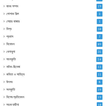
মানব সম্পদ
19
পোশাক শিল্প
2
শেয়ার বাজার
1
বিশ্ব
58
প্রবাস
7
বিনোদন
89
খেলাধুলা
31
সাংস্কৃতি
24
নাটক-ছিনেমা
12
কবিতা ও সাহিত্য
11
উৎসব
8
সংস্কৃতি
19
বিশেষ প্রতিবেদন
19
সড়ক দূর্ঘটনা
18