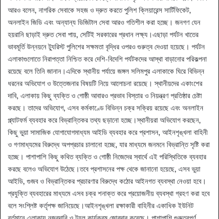
আরও বলেন, নাগরিক সেবাকে সহজ ও দ্রুত করতে পুলিশ ক্লিয়ারেন্স সার্টিফিকেট,
অনলাইন জিডি এবং অন্যান্য ডিজিটাল সেবা আরও গতিশীল করা হচ্ছে। জনগণ যেন
হয়রানি ছাড়াই দ্রুত সেবা পায়, সেটিই সরকারের প্রধান লক্ষ্য।‎‎‎এছাড়া পর্যটন খাতের
ভাবমূর্তি উন্নয়নে ট্যুরিস্ট পুলিশের সক্ষমতা বৃদ্ধির ওপরও গুরুত্ব দেওয়া হয়েছে। পর্যটন
এলাকাগুলোতে নিরাপত্তা নিশ্চিত করে দেশি-বিদেশি পর্যটকদের আস্থা বাড়ানোর পরিকল্পনা
রয়েছে বলে তিনি জানান।‎‎‎এদিকে স্থানীয় পর্যায়ে জঙ্গল সলিমপুর এলাকাকে ঘিরে বিভিন্ন
ধরনের অভিযোগ ও উত্তেজনার বিষয়টি নিয়ে আলোচনা রয়েছে। স্থানীয়দের একাংশের
দাবি, এলাকায় কিছু ব্যক্তি ও গোষ্ঠী আবারও প্রভাব বিস্তার ও নিয়ন্ত্রণ প্রতিষ্ঠার চেষ্টা
করছে। তাদের অভিযোগ, এসব কর্মকাণ্ডে বিভিন্ন চক্র সক্রিয় রয়েছে এবং অনলাইন
প্ল্যাটফর্ম ব্যবহার করে বিভ্রান্তিকর তথ্য ছড়ানো হচ্ছে।‎‎‎স্থানীয়রা অভিযোগ করছেন,
কিছু ভুয়া সামাজিক যোগাযোগমাধ্যম আইডি ব্যবহার করে প্রশাসন, আইনশৃঙ্খলা বাহিনী
ও গণমাধ্যমের বিরুদ্ধে অপপ্রচার চালানো হচ্ছে, যার মাধ্যমে জনমনে বিভ্রান্তি সৃষ্টি করা
হচ্ছে। পাশাপাশি কিছু কথিত ব্যক্তি ও গোষ্ঠী নিজেদের স্বার্থে এই পরিস্থিতিকে ব্যবহার
করছে বলেও অভিযোগ উঠেছে।‎‎‎তবে প্রশাসনের পক্ষ থেকে জানানো হয়েছে, এসব ভুয়া
আইডি, গুজব ও বিভ্রান্তিকর প্রচারণার বিরুদ্ধে কঠোর আইনগত ব্যবস্থা নেওয়া হবে।
প্রযুক্তি ব্যবহারের মাধ্যমে এসব চক্র শনাক্ত করে প্রয়োজনীয় ব্যবস্থা গ্রহণ করা হবে
বলে সংশ্লিষ্ট কর্তৃপক্ষ জানিয়েছে।‎‎‎আইনশৃঙ্খলা রক্ষাকারী বাহিনীর একাধিক ইউনিট
বর্তমানে এলাকায় নজরদারি ও টহল কার্যক্রম জোরদার করেছে। পাশাপাশি গুরুত্বপূর্ণ