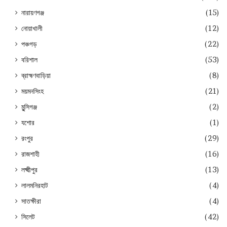
নারায়ণগঞ্জ
(15)
নোয়াখালী
(12)
পঞ্চগড়
(22)
বরিশাল
(53)
ব্রাহ্মণবাড়িয়া
(8)
ময়মনসিংহ
(21)
মুন্সিগঞ্জ
(2)
যশোর
(1)
রংপুর
(29)
রাজশাহী
(16)
লক্ষ্মীপুর
(13)
লালমনিরহাট
(4)
সাতক্ষীরা
(4)
সিলেট
(42)