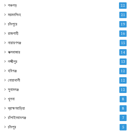
পঞ্চগড়
22
ময়মনসিংহ
21
চাঁদপুরে
19
রাজশাহী
16
নারায়ণগঞ্জ
15
কক্সবাজার
14
লক্ষ্মীপুর
13
হবিগঞ্জ
12
নোয়াখালী
12
সুনামগঞ্জ
12
খুলনা
8
ব্রাহ্মণবাড়িয়া
8
চাঁপাইনবাবগঞ্জ
7
চাঁদপুর
5