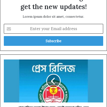
get the new updates!
Lorem ipsum dolor sit amet, consectetur.
Enter
your
Email
address
‎বাসা
বাড়িতে
ময়লার
টাকার
জন্য
গেলেই
ব্যবস্থা
চসিক
মেয়র