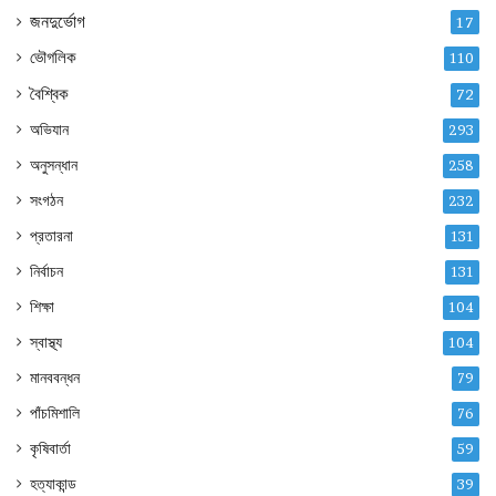
জনদুর্ভোগ
17
ভৌগলিক
110
বৈশ্বিক
72
অভিযান
293
অনুসন্ধান
258
সংগঠন
232
প্রতারনা
131
নির্বাচন
131
শিক্ষা
104
স্বাস্থ্য
104
মানববন্ধন
79
পাঁচমিশালি
76
কৃষিবার্তা
59
হত্যাকান্ড
39