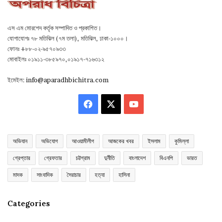
এস এম মোরশেদ কর্তৃক সম্পাদিত ও প্রকাশিত।
যোগাযোগঃ ৭৮ মতিঝিল (৭ম তলা), মতিঝিল, ঢাকা-১০০০।
ফোনঃ +৮৮-০২-৯৫৭০৯৩৩
মোবাইলঃ ০১৯১১-৩৮৫৯৭০,০১৯১৭-৭১৬৩১২
ইমেইল:
info@aparadhbichitra.com
Facebook
X
YouTube
অভিযান
অভিযোগ
আওয়ামীলীগ
আজকের খবর
ইসলাম
কুমিল্লা
গ্রেপ্তার
গ্রেফতার
চট্টগ্রাম
দুর্নীতি
বাংলাদেশ
বিএনপি
ভারত
মাদক
সাংবাদিক
সৈরাচার
হত্যা
হাসিনা
Categories