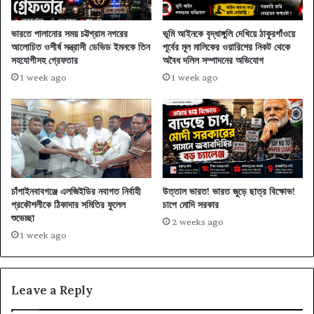
ভারতে পালানোর সময় চট্টগ্রাম নগরের
ভূমি আইনকে বৃদ্ধাঙ্গুলি দেখিয়ে ঠাকুরগাঁওয়ে
আলোচিত ওশীর্ষ সন্ত্রাসী ডেভিড ইমনকে তিন
পূর্বের মূল মালিকের ওয়ারিশের নিকট থেকে
সহযোগীসহ গ্রেফতার
অবৈধ দলিল সম্পাদনের অভিযোগ
1 week ago
1 week ago
চাঁপাইনবাবগঞ্জে এলজিইডির নবাগত নির্বাহী
উত্তাল ভারত! ভারত জুড়ে ছাত্র বিক্ষোভ!
প্রকৌশলীকে ঠিকাদার সমিতির ফুলেল
চাপে মোদি সরকার
শুভেচ্ছা
2 weeks ago
1 week ago
Leave a Reply