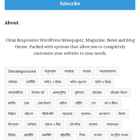
address
About
Clean Responsive WordPress Newspaper, Magazine, News and Blog
theme. Packed with options that allow you to completely
customize your website to your needs.
Uncategorized
অনুসন্ধান
অন্যান্য
অপরাধ
অব্যাবস্থাপনা
অভিযান
অর্থনীতি
আইন, ও বিচার
আইন-শৃঙ্খলা
আইন ও বিচার
আন্তর্জাতিক
ইসলাম ধর্ম
এক্সক্লুসিভ
কুমিল্লা
চট্টগ্রাম
চট্টগ্রাম বিভাগ
জাতীয়
ঢাকা
ঢাকা বিভাগ
দুর্ঘটনা
দুর্নীতি
দেশ
ধর্ম ও জীবন
নির্বাচন
পরিবেশ
পাঁচমিশালি
প্রতারনা
প্রশাসন
বাংলাদেশ
বিভাগ
বিশ্লেষণ
বৈশ্বিক
ব্যাংক ও বীমা
ভৌগলিক
মতামত
মানববন্ধন
মিডিয়া
রাজনীতি
রাজনীতি
রাষ্ট্রনীতি
শিক্ষা
সংগঠন
সংগৃহীত সংবাদ