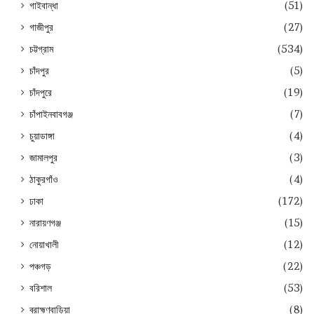
গাইবান্ধা
(51)
গাজীপুর
(27)
চট্টগ্রাম
(534)
চাঁদপুর
(5)
চাঁদপুরে
(19)
চাঁপাইনবাবগঞ্জ
(7)
চুয়াডাঙ্গা
(4)
জামালপুর
(3)
ঠাকুরগাঁও
(4)
ঢাকা
(172)
নারায়ণগঞ্জ
(15)
নোয়াখালী
(12)
পঞ্চগড়
(22)
বরিশাল
(53)
ব্রাহ্মণবাড়িয়া
(8)