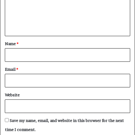
m
e
n
t
*
Name
*
Email
*
Website
Save my name, email, and website in this browser for the next
time I comment.