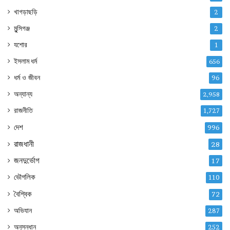
খাগড়াছড়ি
2
মুন্সিগঞ্জ
2
যশোর
1
ইসলাম ধর্ম
656
ধর্ম ও জীবন
96
অন্যান্য
2,958
রাজনীতি
1,727
দেশ
996
রাজধানী
28
জনদুর্ভোগ
17
ভৌগলিক
110
বৈশ্বিক
72
অভিযান
287
অনুসন্ধান
252