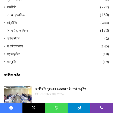
রাজনীতি
(272)
আন্তর্জাতিক
(160)
রাষ্ট্রনীতি
(244)
আইন, ও বিচার
(173)
লাইফস্টাইল
(2)
সংগৃহীত সংবাদ
(145)
সড়ক দূর্ঘটনা
(18)
সংস্কৃতি
(19)
সর্বাধিক পঠিত
এসবিএসি ব্যাংকের ১৮৯তম পর্ষদ সভা অনুষ্ঠিত
December 30, 2024
শার্শায় নিহতের দুই মাস পর কবর থেকে গৃহবধূর লাশ উত্তোলন
Facebook
X
WhatsApp
Telegram
Viber