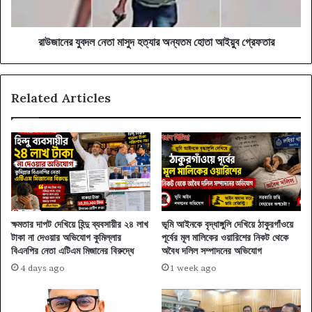
আইয়ুব
গ্রেফতার
রাউজানের যুবদল নেতা মাসুদ হত্যার অন্যতম হোতা আইয়ুব গ্রেফতার
Related Articles
ক্ষমতার দাপট দেখিয়ে হিন্দু ব্যবসায়ীর ২৪ লাখ
ভূমি আইনকে বৃদ্ধাঙ্গুলি দেখিয়ে ঠাকুরগাঁওয়ে
টাকা না দেওয়ার অভিযোগ কুমিল্লার
পূর্বের মূল মালিকের ওয়ারিশের নিকট থেকে
বিএনপির নেতা এটিএম মিজানের বিরুদ্ধে
অবৈধ দলিল সম্পাদনের অভিযোগ
4 days ago
1 week ago