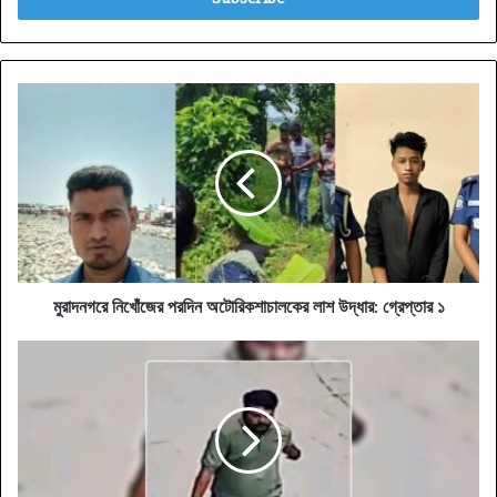
মুরাদনগরে
নিখোঁজের
পরদিন
অটোরিকশাচালকের
লাশ
উদ্ধার:
গ্রেপ্তার
১
মুরাদনগরে নিখোঁজের পরদিন অটোরিকশাচালকের লাশ উদ্ধার: গ্রেপ্তার ১
রাউজানের
যুবদল
নেতা
মাসুদ
হত্যার
অন্যতম
হোতা