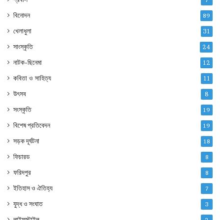
বিনোদন
89
খেলাধুলা
31
সাংস্কৃতি
24
নাটক-ছিনেমা
12
কবিতা ও সাহিত্য
11
উৎসব
8
সংস্কৃতি
19
বিশেষ প্রতিবেদন
19
সড়ক দূর্ঘটনা
18
ফিচারড
8
ফরিদপুর
8
ইতিহাস ও ঐতিহ্য
7
যুদ্ধ ও সংঘাত
3
লাইফস্টাইল
2