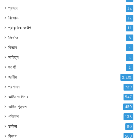
প্রচ্ছদ
12
বিক্ষোভ
12
প্রাকৃতিক দুর্যোগ
11
নিখোঁজ
6
বিজ্ঞান
4
সাহিত্য
4
নওগাঁ
1
জাতীয়
2,201
প্রশাসন
739
আইন ও বিচার
547
আইন-শৃঙ্খলা
450
পরিবেশ
138
দুর্ঘটনা
80
বিভাগ
503