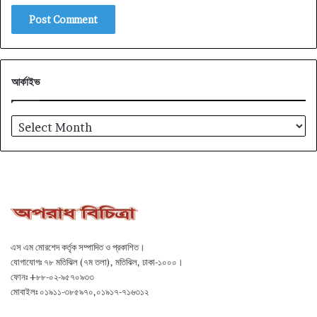
আর্কাইভ
আর্কাইভ
এস এম মোরশেদ কর্তৃক সম্পাদিত ও প্রকাশিত।
যোগাযোগঃ ৭৮ মতিঝিল (৭ম তলা), মতিঝিল, ঢাকা-১০০০।
ফোনঃ +৮৮-০২-৯৫৭০৯৩৩
মোবাইলঃ ০১৯১১-৩৮৫৯৭০,০১৯১৭-৭১৬৩১২