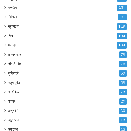
সংগঠন
231
নির্বাচন
131
প্রতারনা
129
শিক্ষা
104
স্বাস্থ্য
104
মানববন্ধন
79
পাঁচমিশালি
76
কৃষিবার্তা
59
হত্যাকান্ড
39
প্রযুক্তি
28
মাদক
27
তল্লাশি
20
আন্দোলন
18
সমাবেশ
13