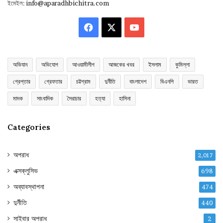
ইমেইল:
info@aparadhbichitra.com
Facebook
X
YouTube
অভিযান
অভিযোগ
আওয়ামীলীগ
আজকের খবর
ইসলাম
কুমিল্লা
গ্রেপ্তার
গ্রেফতার
চট্টগ্রাম
দুর্নীতি
বাংলাদেশ
বিএনপি
ভারত
মাদক
সাংবাদিক
সৈরাচার
হত্যা
হাসিনা
Categories
অপরাধ
2,017
এক্সক্লুসিভ
698
অব্যাবস্থাপনা
474
দুর্নীতি
440
সাইবার অপরাধ
2