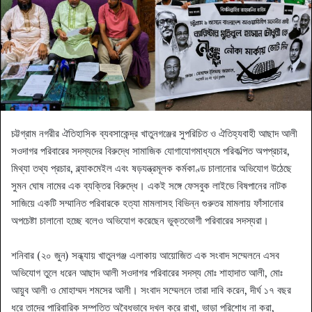
চট্টগ্রাম নগরীর ঐতিহাসিক ব্যবসাকেন্দ্র খাতুনগঞ্জের সুপরিচিত ও ঐতিহ্যবাহী আছাদ আলী
সওদাগর পরিবারের সদস্যদের বিরুদ্ধে সামাজিক যোগাযোগমাধ্যমে পরিকল্পিত অপপ্রচার,
মিথ্যা তথ্য প্রচার, ব্ল্যাকমেইল এবং ষড়যন্ত্রমূলক কর্মকাণ্ড চালানোর অভিযোগ উঠেছে
সুমন ঘোষ নামের এক ব্যক্তির বিরুদ্ধে। একই সঙ্গে ফেসবুক লাইভে বিষপানের নাটক
সাজিয়ে একটি সম্মানিত পরিবারকে হত্যা মামলাসহ বিভিন্ন গুরুতর মামলায় ফাঁসানোর
অপচেষ্টা চালানো হচ্ছে বলেও অভিযোগ করেছেন ভুক্তভোগী পরিবারের সদস্যরা।
শনিবার (২০ জুন) সন্ধ্যায় খাতুনগঞ্জ এলাকায় আয়োজিত এক সংবাদ সম্মেলনে এসব
অভিযোগ তুলে ধরেন আছাদ আলী সওদাগর পরিবারের সদস্য মোঃ শাহাদাত আলী, মোঃ
আয়ুব আলী ও মোহাম্মদ শমসের আলী। সংবাদ সম্মেলনে তারা দাবি করেন, দীর্ঘ ১৭ বছর
ধরে তাদের পারিবারিক সম্পত্তি অবৈধভাবে দখল করে রাখা, ভাড়া পরিশোধ না করা,