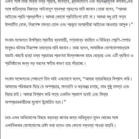
একই সঙ্গে তারা মিথ্যা তথ্য প্রচার, মানহানি, ব্ল্যাকমেইল এবং ষড়যন্ত্রমূলক কর্মকাণ্ডের
সঙ্গে জড়িতদের বিরুদ্ধে আইনানুগ ব্যবস্থা গ্রহণের দাবি জানান।তারা বলেন, “আমরা
আইনের প্রতি শ্রদ্ধাশীল। আমরা কোনো প্রতিহিংসা চাই না। আমরা শুধু চাই সত্য
উদঘাটিত হোক, নিরপেক্ষ তদন্ত হোক এবং প্রকৃত অপরাধীরা আইনের আওতায় আসুক।”
সংবাদ সম্মেলনে উপস্থিত স্থানীয় ব্যবসায়ী, গণ্যমান্য ব্যক্তি ও বিভিন্ন শ্রেণি-পেশার
মানুষও ঘটনার নিরপেক্ষ তদন্তের দাবি জানান। তারা বলেন, সামাজিক যোগাযোগমাধ্যমে
যাচাই-বাছাই ছাড়া তথ্য প্রচারের প্রবণতা উদ্বেগজনক হারে বেড়েছে এবং এটি ব্যক্তি ও
প্রতিষ্ঠানের জন্য বড় ধরনের ক্ষতির কারণ হয়ে দাঁড়াচ্ছে।
সংবাদ সম্মেলনের শেষাংশে তিন ভাই একযোগে বলেন, “আমরা ন্যায়বিচারে বিশ্বাস করি।
আমাদের পরিবারকে ঘিরে যে অপপ্রচার, মানহানি ও ষড়যন্ত্র চলছে, তার সুষ্ঠু তদন্ত এবং
বিচার চাই। আমরা বিশ্বাস করি সত্য একদিন প্রকাশ হবেই এবং মিথ্যা
অপপ্রচারকারীদের মুখোশ উন্মোচিত হবে।”
তবে এসব অভিযোগের বিষয়ে বক্তব্য জানার জন্য অভিযুক্ত সুমন ঘোষের সঙ্গে
একাধিকবার যোগাযোগের চেষ্টা করা হলেও তার কোনো বক্তব্য পাওয়া যায়নি।