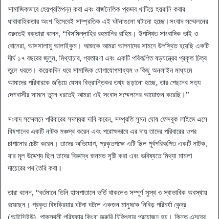
সামাজিকভাবে হেয়প্রতিপন্ন করা এবং রাজনৈতিক প্রভাব খাটিয়ে হয়রানি করার
ধারাবাহিকতার অংশ হিসেবেই সাম্প্রতিক এই ঘটনাগুলো ঘটানো হচ্ছে।সংবাদ সম্মেলনের
শুরুতেই বক্তারা বলেন, “বিসমিল্লাহির রহমানির রাহিম। উপস্থিত সাংবাদিক ভাই ও
বোনেরা, আসসালামু আলাইকুম। আজকে আমরা আপনাদের সামনে উপস্থিত হয়েছি একটি
দীর্ঘ ১৭ বছরের জুলুম, মিথ্যাচার, প্রতারণা এবং একটি পরিকল্পিত ষড়যন্ত্রের প্রকৃত চিত্র
তুলে ধরতে। কয়েকদিন ধরে সামাজিক যোগাযোগমাধ্যম ও কিছু অনলাইন মাধ্যমে
আমাদের পরিবারকে জড়িয়ে যেসব বিভ্রান্তিকর তথ্য ছড়ানো হচ্ছে, তার পেছনের সত্য
দেশবাসীর সামনে তুলে ধরতেই আমরা এই সংবাদ সম্মেলনের আয়োজন করেছি।”
সংবাদ সম্মেলনে পরিবারের সদস্যরা দাবি করেন, সম্প্রতি সুমন ঘোষ ফেসবুক লাইভে এসে
বিষপানের একটি নাটক মঞ্চস্থ করেন এবং পরোক্ষভাবে এর দায় তাদের পরিবারের ওপর
চাপানোর চেষ্টা করেন। তাদের অভিযোগ, প্রকৃতপক্ষে এটি ছিল পূর্বপরিকল্পিত একটি নাটক,
যার মূল উদ্দেশ্য ছিল তাদের বিরুদ্ধে জনমত সৃষ্টি করা এবং ভবিষ্যতে মিথ্যা মামলা
দায়েরের পথ তৈরি করা।
তারা বলেন, “বর্তমানে তিনি হাসপাতালে ভর্তি থাকলেও সম্পূর্ণ সুস্থ ও স্বাভাবিক অবস্থায়
রয়েছেন। প্রকৃত বিষক্রিয়ার ঘটনা ঘটলে একজন মানুষকে নিবিড় পরিচর্যা কেন্দ্র
(আইসিইউ), পাকস্থলী পরিষ্কার কিংবা জরুরি চিকিৎসার প্রয়োজন হয়। কিন্তু এসবের