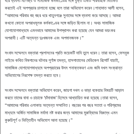
ধরে ব্যবসা-বাণিজ্য ও সামাজিক কর্মকাণ্ডের সঙ্গে যুক্ত একটি পরিবারকে বিতর্কিত
করতেই এই অপপ্রচার চালানো হচ্ছে বলে তারা অভিযোগ করেন।শাহাদাত আলী বলেন,
“আমাদের পরিবার বহু বছর ধরে খাতুনগঞ্জে সুনামের সঙ্গে ব্যবসা করে আসছে। আমরা
কখনো কোনো অপরাধমূলক কর্মকাণ্ডের সঙ্গে জড়িত ছিলাম না। অথচ সামাজিক
যোগাযোগমাধ্যমে এমনভাবে আমাদের উপস্থাপন করা হয়েছে যেন আমরা ভয়ংকর
অপরাধী। এটি অত্যন্ত দুঃখজনক এবং অপমানজনক।”
সংবাদ সম্মেলনে বক্তারা প্রশাসনের প্রতি কয়েকটি দাবি তুলে ধরেন। তারা বলেন, ফেসবুক
লাইভে কথিত বিষপানের ঘটনার পূর্ণাঙ্গ তদন্ত, হাসপাতালের মেডিকেল রিপোর্ট যাচাই,
সামাজিক যোগাযোগমাধ্যমে অপপ্রচারের উৎস শনাক্তকরণ এবং জমি দখল সংক্রান্ত
অভিযোগের নিরপেক্ষ তদন্ত করতে হবে।
সংবাদ সম্মেলনে বক্তারা অভিযোগ করেন, জায়গা দখল ও ভাড়া বকেয়ার বিষয়টি আড়াল
করতে তাদের বাবা ও চাচাকে ‘চাঁদাবাজ’ হিসেবে আখ্যায়িত করা হয়েছে।তারা বলেন,
“আমাদের পরিবার এলাকায় অত্যন্ত সম্মানিত। বছরের পর বছর সততা ও পরিশ্রমের
মাধ্যমে অর্জিত সামাজিক মর্যাদা নষ্ট করার জন্য আমাদের মুরুব্বিদের বিরুদ্ধে এমন
কুরুচিপূর্ণ ও ভিত্তিহীন অভিযোগ আনা হয়েছে।”