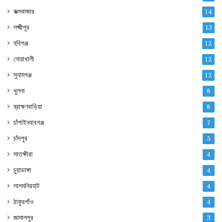
কক্সবাজার
14
লক্ষ্মীপুর
13
হবিগঞ্জ
12
নোয়াখালী
12
সুনামগঞ্জ
12
খুলনা
8
ব্রাহ্মণবাড়িয়া
8
চাঁপাইনবাবগঞ্জ
7
চাঁদপুর
5
সাতক্ষীরা
4
চুয়াডাঙ্গা
4
লালমনিরহাট
4
ঠাকুরগাঁও
4
জামালপুর
3