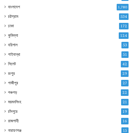
বাংলাদেশ
1,780
চট্টগ্রাম
534
ঢাকা
172
কুমিল্লা
124
বরিশাল
53
গাইবান্ধা
51
সিলেট
42
রংপুর
29
গাজীপুর
27
পঞ্চগড়
22
ময়মনসিংহ
21
চাঁদপুরে
19
রাজশাহী
16
নারায়ণগঞ্জ
15