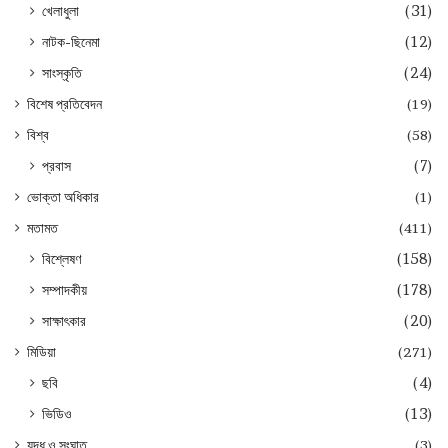
খেলাধুলা
(31)
নাটক-ছিনেমা
(12)
সাংস্কৃতি
(24)
বিশেষ প্রতিবেদন
(19)
বিশ্ব
(58)
প্রবাস
(7)
ভোক্তা অধিকার
(1)
মতামত
(411)
বিশ্লেষণ
(158)
সম্পাদকীয়
(178)
সাক্ষাৎকার
(20)
মিডিয়া
(271)
ছবি
(4)
ভিডিও
(13)
যুদ্ধ ও সংঘাত
(3)