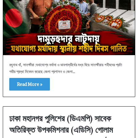
রঘুনাথ খাঁ, সাতক্ষীরা :যথাযোগ্য মর্যাদা ও ভাবগাম্ভীর্যের মধ্য দিয়ে সাতক্ষীরায় শহীদদের প্রতি
গভীর শ্রদ্ধা নিবেদন করেছে জেলা প্রশাসন ও জেলা…
Read More »
ঢাকা মহানগর পুলিশের (ডিএমপি) সাবেক
অতিরিক্ত উপকমিশনার (এডিসি) গোলাম