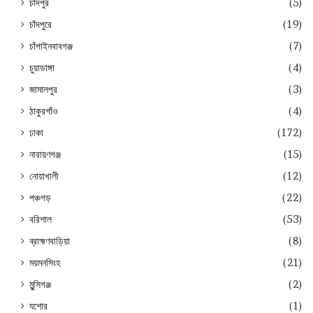
চাঁদপুর
(5)
চাঁদপুরে
(19)
চাঁপাইনবাবগঞ্জ
(7)
চুয়াডাঙ্গা
(4)
জামালপুর
(3)
ঠাকুরগাঁও
(4)
ঢাকা
(172)
নারায়ণগঞ্জ
(15)
নোয়াখালী
(12)
পঞ্চগড়
(22)
বরিশাল
(53)
ব্রাহ্মণবাড়িয়া
(8)
ময়মনসিংহ
(21)
মুন্সিগঞ্জ
(2)
যশোর
(1)