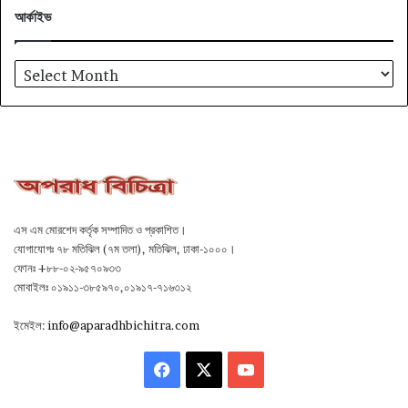
আর্কাইভ
আর্কাইভ
এস এম মোরশেদ কর্তৃক সম্পাদিত ও প্রকাশিত।
যোগাযোগঃ ৭৮ মতিঝিল (৭ম তলা), মতিঝিল, ঢাকা-১০০০।
ফোনঃ +৮৮-০২-৯৫৭০৯৩৩
মোবাইলঃ ০১৯১১-৩৮৫৯৭০,০১৯১৭-৭১৬৩১২
ইমেইল:
info@aparadhbichitra.com
Facebook
X
YouTube