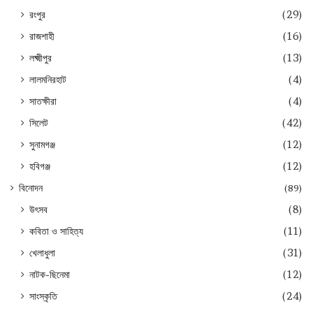
রংপুর
(29)
রাজশাহী
(16)
লক্ষ্মীপুর
(13)
লালমনিরহাট
(4)
সাতক্ষীরা
(4)
সিলেট
(42)
সুনামগঞ্জ
(12)
হবিগঞ্জ
(12)
বিনোদন
(89)
উৎসব
(8)
কবিতা ও সাহিত্য
(11)
খেলাধুলা
(31)
নাটক-ছিনেমা
(12)
সাংস্কৃতি
(24)