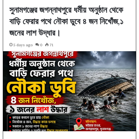
সুনামগঞ্জের জগন্নাথপুরে ধর্মীয় অনুষ্ঠান থেকে
বাড়ি ফেরার পথে নৌকা ডুবে ৪ জন নিখোঁজ,১
জনের লাশ উদ্ধার।
5 days ago
0
71