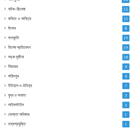
নাটক-ছিনেমা
12
কবিতা ও সাহিত্য
11
উৎসব
8
সংস্কৃতি
19
বিশেষ প্রতিবেদন
19
সড়ক দূর্ঘটনা
18
ফিচারড
8
ফরিদপুর
8
ইতিহাস ও ঐতিহ্য
7
যুদ্ধ ও সংঘাত
3
লাইফস্টাইল
2
ভোক্তা অধিকার
1
তথ্যপ্রযুক্তি
1