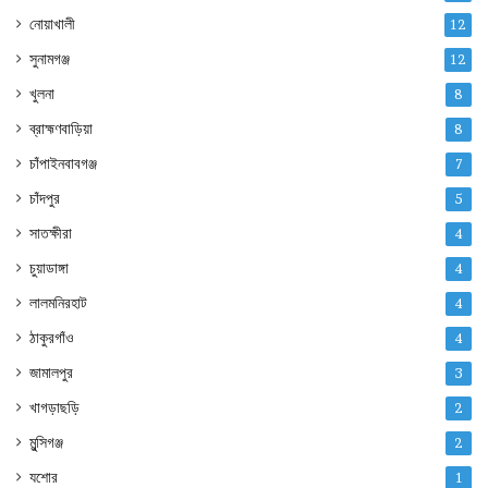
নোয়াখালী
12
সুনামগঞ্জ
12
খুলনা
8
ব্রাহ্মণবাড়িয়া
8
চাঁপাইনবাবগঞ্জ
7
চাঁদপুর
5
সাতক্ষীরা
4
চুয়াডাঙ্গা
4
লালমনিরহাট
4
ঠাকুরগাঁও
4
জামালপুর
3
খাগড়াছড়ি
2
মুন্সিগঞ্জ
2
যশোর
1