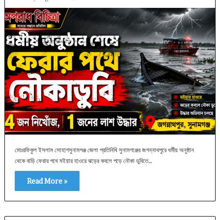
মোঃরফিকুল ইসলাম সোহাগসুনামগঞ্জ জেলা প্রতিনিধি সুনামগঞ্জের জগন্নাথপুরে ধর্মীয় অনুষ্ঠান
থেকে বাড়ি ফেরার পথে মইয়ার হাওরে ঝড়ের কবলে পড়ে নৌকা ডুবিতে…
Read More »