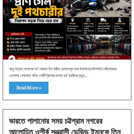
আবু সায়েম মোহাম্মদ সা’-আদাত উল করীম: জামালপুর সদর উপজেলার দিগপাইত কাঁচাবাজার
এলাকায় বেপরোয়া গতির একটি ট্রাকের চাপায় দুই ব্যক্তির মৃত্যু…
Read More »
ভারতে পালানোর সময় চট্টগ্রাম নগরের
আলোচিত ওশীর্ষ সন্ত্রাসী ডেভিড ইমনকে তিন