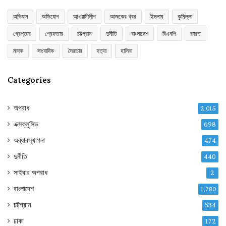
অভিযান
অভিযোগ
আওয়ামীলীগ
আজকের খবর
ইসলাম
কুমিল্লা
গ্রেপ্তার
গ্রেফতার
চট্টগ্রাম
দুর্নীতি
বাংলাদেশ
বিএনপি
ভারত
মাদক
সাংবাদিক
সৈরাচার
হত্যা
হাসিনা
Categories
অপরাধ
2,015
এক্সক্লুসিভ
698
অব্যাবস্থাপনা
474
দুর্নীতি
440
সাইবার অপরাধ
2
বাংলাদেশ
1,780
চট্টগ্রাম
534
ঢাকা
172