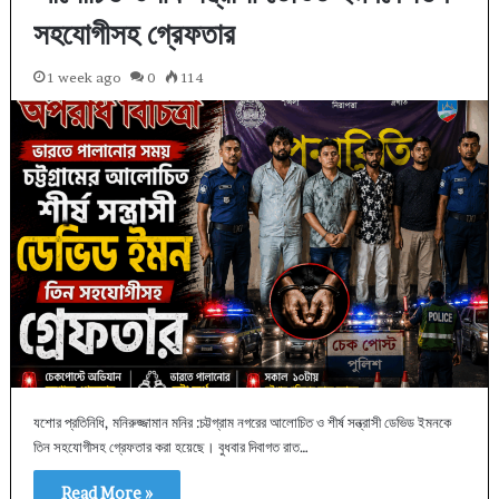
সহযোগীসহ গ্রেফতার
1 week ago
0
114
যশোর প্রতিনিধি, মনিরুজ্জামান মনির :চট্টগ্রাম নগরের আলোচিত ও শীর্ষ সন্ত্রাসী ডেভিড ইমনকে
তিন সহযোগীসহ গ্রেফতার করা হয়েছে। বুধবার দিবাগত রাত…
Read More »