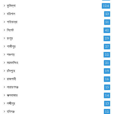
কুমিল্লা
124
বরিশাল
53
গাইবান্ধা
51
সিলেট
42
রংপুর
29
গাজীপুর
27
পঞ্চগড়
22
ময়মনসিংহ
21
চাঁদপুরে
19
রাজশাহী
16
নারায়ণগঞ্জ
15
কক্সবাজার
14
লক্ষ্মীপুর
13
হবিগঞ্জ
12