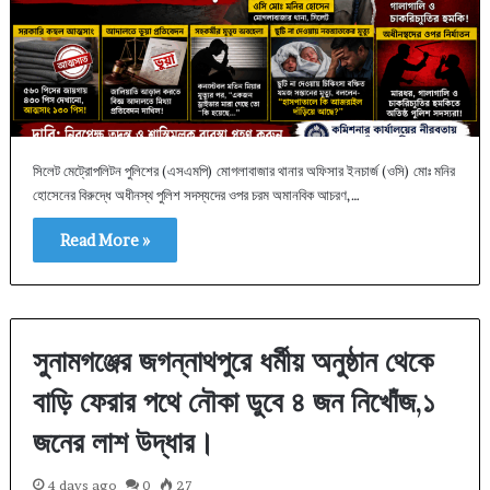
সিলেট মেট্রোপলিটন পুলিশের (এসএমপি) মোগলাবাজার থানার অফিসার ইনচার্জ (ওসি) মোঃ মনির
হোসেনের বিরুদ্ধে অধীনস্থ পুলিশ সদস্যদের ওপর চরম অমানবিক আচরণ,…
Read More »
সুনামগঞ্জের জগন্নাথপুরে ধর্মীয় অনুষ্ঠান থেকে
বাড়ি ফেরার পথে নৌকা ডুবে ৪ জন নিখোঁজ,১
জনের লাশ উদ্ধার।
4 days ago
0
27