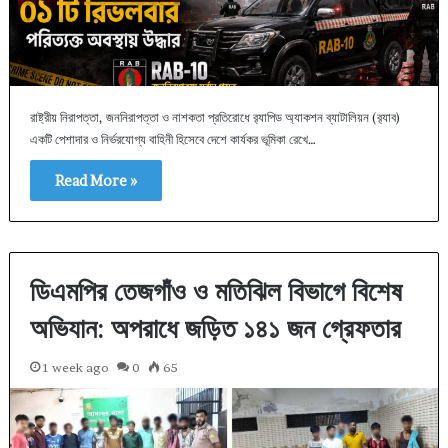
রাষ্ট্রীয় নিরাপত্তা, জননিরাপত্তা ও নাশকতা প্রতিরোধে র‌্যাপিড অ্যাকশন ব্যাটালিয়ন (র‌্যাব)
একটি পেশাদার ও নির্ভরযোগ্য বাহিনী হিসেবে দেশে কার্যকর ভূমিকা রেখে…
Read More »
ডিএমপির তেজগাঁও ও মতিঝিল বিভাগে বিশেষ
অভিযান: অপরাধে জড়িত ১৪১ জন গ্রেফতার
1 week ago
0
65