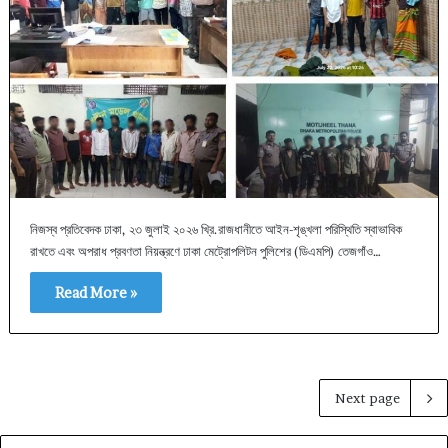
নিজস্ব প্রতিবেদক ঢাকা, ২৩ জুলাই ২০২৬ খ্রি.​রাজধানীতে আইন-শৃঙ্খলা পরিস্থিতি স্বাভাবিক
রাখতে এবং অপরাধ প্রবণতা নিয়ন্ত্রণে ঢাকা মেট্রোপলিটন পুলিশের (ডিএমপি) তেজগাঁও…
Read More »
Next page