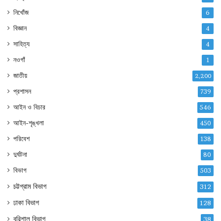
নিখোঁজ
6
বিজ্ঞান
4
সাহিত্য
4
নওগাঁ
1
জাতীয়
2,200
প্রশাসন
739
আইন ও বিচার
546
আইন-শৃঙ্খলা
450
পরিবেশ
138
দুর্ঘটনা
80
বিভাগ
503
চট্টগ্রাম বিভাগ
312
ঢাকা বিভাগ
128
বরিশাল বিভাগ
38