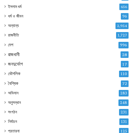
ইসলাম ধর্ম
656
ধর্ম ও জীবন
96
অন্যান্য
2,954
রাজনীতি
1,727
দেশ
996
রাজধানী
28
জনদুর্ভোগ
17
ভৌগলিক
110
বৈশ্বিক
72
অভিযান
283
অনুসন্ধান
248
সংগঠন
231
নির্বাচন
131
প্রতারনা
125