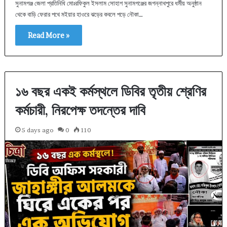
সুনামগঞ্জ জেলা প্রতিনিধি মোঃরফিকুল ইসলাম সোহাগ সুনামগঞ্জের জগন্নাথপুরে ধর্মীয় অনুষ্ঠান
থেকে বাড়ি ফেরার পথে মইয়ার হাওরে ঝড়ের কবলে পড়ে নৌকা…
Read More »
১৬ বছর একই কর্মস্থলে ডিবির তৃতীয় শ্রেণির
কর্মচারী, নিরপেক্ষ তদন্তের দাবি
5 days ago
0
110