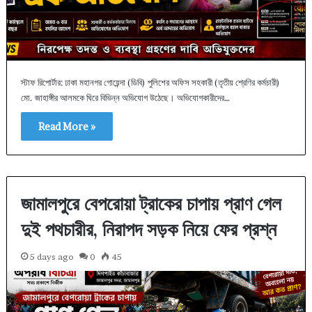
স্টাফ রিপোর্টার: ঢাকা মহানগর গোয়েন্দা (ডিবি) পুলিশের অফিস সহকারী (তৃতীয় শ্রেণির কর্মচারী)
মো. জাহাঙ্গীর আলমকে ঘিরে বিভিন্ন অভিযোগ উঠেছে। অভিযোগকারীদের…
Read More »
জামালপুরে বেপরোয়া ট্রাকের চাপায় প্রাণ গেল
দুই পথচারীর, নিরাপদ সড়ক নিয়ে ফের প্রশ্ন
5 days ago
0
45