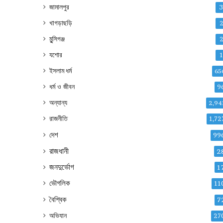
জামালপুর
খাগড়াছড়ি
মুন্সিগঞ্জ
যশোর
ইসলাম ধর্ম
65
ধর্ম ও জীবন
9
অন্যান্য
2,94
রাজনীতি
1,72
দেশ
99
রাজধানী
2
জনদুর্ভোগ
1
ভৌগলিক
11
বৈশ্বিক
7
অভিযান
27