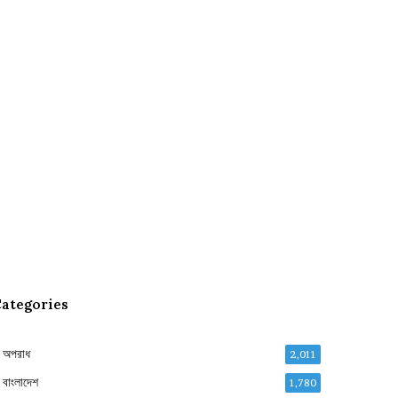
ategories
অপরাধ
2,011
বাংলাদেশ
1,780