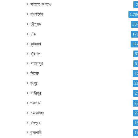
সাইবার অপরাধ
বাংলাদেশ
1,78
চট্টগ্রাম
53
ঢাকা
17
কুমিল্লা
12
বরিশাল
5
গাইবান্ধা
5
সিলেট
4
রংপুর
2
গাজীপুর
2
পঞ্চগড়
2
ময়মনসিংহ
2
চাঁদপুরে
1
রাজশাহী
1