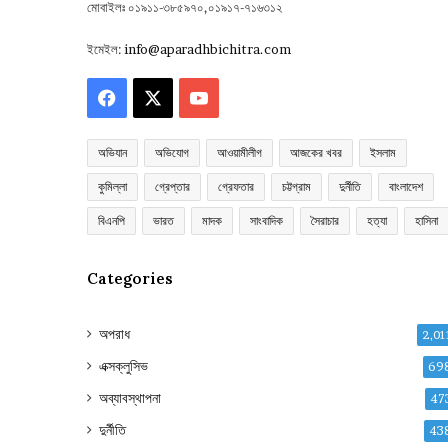
মোবাইলঃ ০১৯১১-৩৮৫৯৭০,০১৯১৭-৭১৬৩১২
ইমেইল:
info@aparadhbichitra.com
Facebook
X
YouTube
অভিযান
অভিযোগ
আওয়ামীলীগ
আজকের খবর
ইসলাম
কুমিল্লা
গ্রেপ্তার
গ্রেফতার
চট্টগ্রাম
দুর্নীতি
বাংলাদেশ
বিএনপি
ভারত
মাদক
সাংবাদিক
সৈরাচার
হত্যা
হাসিনা
Categories
অপরাধ
2,01
এক্সক্লুসিভ
69
অব্যাবস্থাপনা
47
দুর্নীতি
43