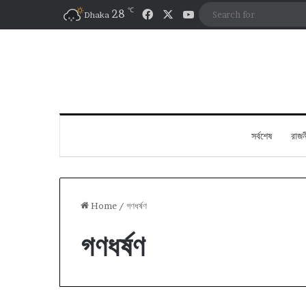
℃
Facebook
X
YouTube
28
Dhaka
সর্বশেষ
রাজন
Home
/
গণধর্ষণ
গণধর্ষণ