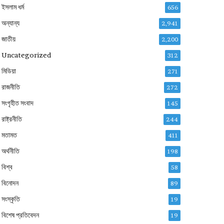
ইসলাম ধর্ম
656
অন্যান্য
2,941
জাতীয়
2,200
Uncategorized
312
মিডিয়া
271
রাজনীতি
272
সংগৃহীত সংবাদ
145
রাষ্ট্রনীতি
244
মতামত
411
অর্থনীতি
198
বিশ্ব
58
বিনোদন
89
সংস্কৃতি
19
বিশেষ প্রতিবেদন
19