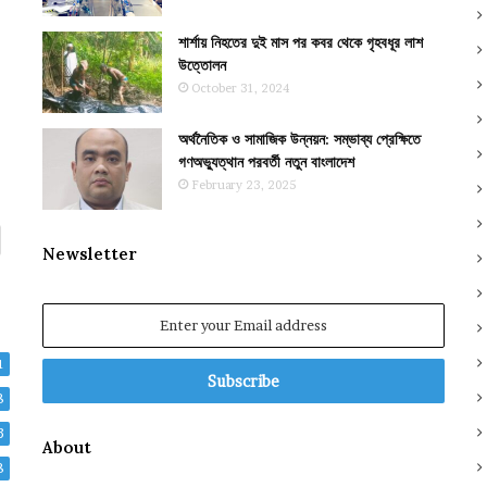
শার্শায় নিহতের দুই মাস পর কবর থেকে গৃহবধূর লাশ
উত্তোলন
October 31, 2024
অর্থনৈতিক ও সামাজিক উন্নয়ন: সম্ভাব্য প্রেক্ষিতে
গণঅভ্যুত্থান পরবর্তী নতুন বাংলাদেশ
February 23, 2025
Newsletter
Enter
your
Email
1
address
8
3
About
8