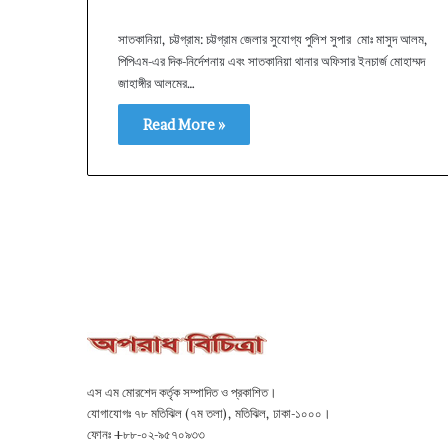
সাতকানিয়া, চট্টগ্রাম: চট্টগ্রাম জেলার সুযোগ্য পুলিশ সুপার মোঃ মাসুদ আলম,
পিপিএম-এর দিক-নির্দেশনায় এবং সাতকানিয়া থানার অফিসার ইনচার্জ মোহাম্মদ
জাহাঙ্গীর আলমের…
Read More »
এস এম মোরশেদ কর্তৃক সম্পাদিত ও প্রকাশিত।
যোগাযোগঃ ৭৮ মতিঝিল (৭ম তলা), মতিঝিল, ঢাকা-১০০০।
ফোনঃ +৮৮-০২-৯৫৭০৯৩৩