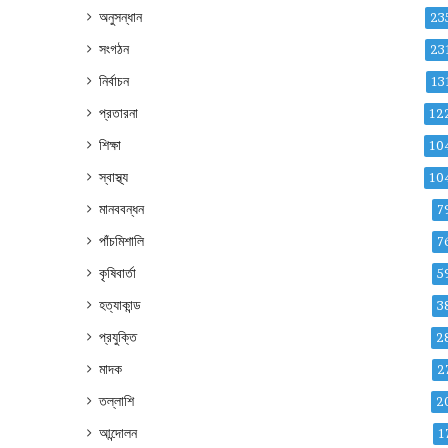
অনুসন্ধান
23
সংগঠন
23
নির্বাচন
13
প্রতারনা
12
শিক্ষা
10
স্বাস্থ্য
10
মানববন্ধন
7
পাঁচমিশালি
7
কৃষিবার্তা
5
হত্যাকান্ড
3
প্রযুক্তি
2
মাদক
2
তল্লাশি
2
আন্দোলন
1