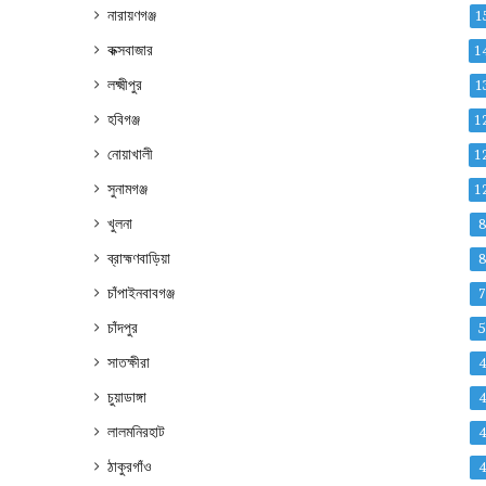
নারায়ণগঞ্জ
1
কক্সবাজার
1
লক্ষ্মীপুর
1
হবিগঞ্জ
1
নোয়াখালী
1
সুনামগঞ্জ
1
খুলনা
ব্রাহ্মণবাড়িয়া
চাঁপাইনবাবগঞ্জ
চাঁদপুর
সাতক্ষীরা
চুয়াডাঙ্গা
লালমনিরহাট
ঠাকুরগাঁও