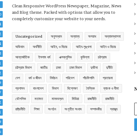
2
Clean Responsive WordPress Newspaper, Magazine, News
and Blog theme. Packed with options that allow you to
0
completely customize your website to your needs.
4
2
Uncategorized
অনুসন্ধান
অন্যান্য
অপরাধ
অব্যাবস্থাপনা
4
অভিযান
অর্থনীতি
আইন, ও বিচার
আইন-শৃঙ্খলা
আইন ও বিচার
3
আন্তর্জাতিক
ইসলাম ধর্ম
এক্সক্লুসিভ
কুমিল্লা
চট্টগ্রাম
1
চট্টগ্রাম বিভাগ
জাতীয়
ঢাকা
ঢাকা বিভাগ
দুর্ঘটনা
দুর্নীতি
2
দেশ
ধর্ম ও জীবন
নির্বাচন
পরিবেশ
পাঁচমিশালি
প্রতারনা
9
প্রশাসন
বাংলাদেশ
বিভাগ
বিশ্লেষণ
বৈশ্বিক
ব্যাংক ও বীমা
N
7
ভৌগলিক
মতামত
মানববন্ধন
মিডিয়া
রাজনীতি
রাজনীতি
2
E
রাষ্ট্রনীতি
শিক্ষা
সংগঠন
সংগৃহীত সংবাদ
সম্পাদকীয়
স্বাস্থ্য
y
1
E
9
a
6