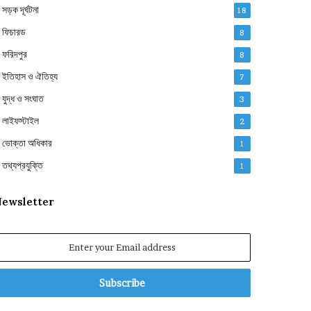
সড়ক দূর্ঘটনা
18
ফিচারড
8
ফরিদপুর
8
ইতিহাস ও ঐতিহ্য
7
যুদ্ধ ও সংঘাত
3
লাইফস্টাইল
2
ভোক্তা অধিকার
1
তথ্যপ্রযুক্তি
1
ewsletter
nter
our
mail
ddress