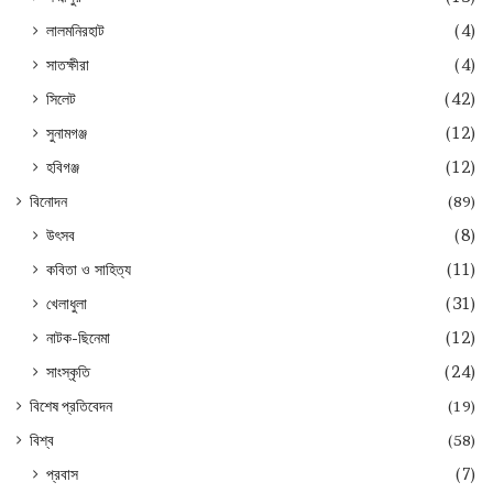
লালমনিরহাট
(4)
সাতক্ষীরা
(4)
সিলেট
(42)
সুনামগঞ্জ
(12)
হবিগঞ্জ
(12)
বিনোদন
(89)
উৎসব
(8)
কবিতা ও সাহিত্য
(11)
খেলাধুলা
(31)
নাটক-ছিনেমা
(12)
সাংস্কৃতি
(24)
বিশেষ প্রতিবেদন
(19)
বিশ্ব
(58)
প্রবাস
(7)