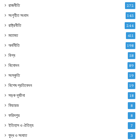
রাজনীতি
272
সংগৃহীত সংবাদ
145
রাষ্ট্রনীতি
244
মতামত
411
অর্থনীতি
198
বিশ্ব
58
বিনোদন
89
সংস্কৃতি
19
বিশেষ প্রতিবেদন
19
সড়ক দূর্ঘটনা
18
ফিচারড
8
ফরিদপুর
8
ইতিহাস ও ঐতিহ্য
7
যুদ্ধ ও সংঘাত
3