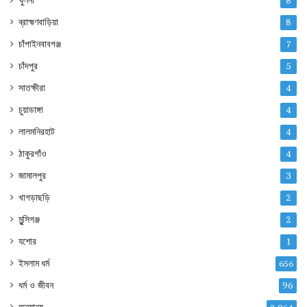
খুলনা
8
ব্রাহ্মণবাড়িয়া
8
চাঁপাইনবাবগঞ্জ
7
চাঁদপুর
5
সাতক্ষীরা
4
চুয়াডাঙ্গা
4
লালমনিরহাট
4
ঠাকুরগাঁও
4
জামালপুর
3
খাগড়াছড়ি
2
মুন্সিগঞ্জ
2
যশোর
1
ইসলাম ধর্ম
656
ধর্ম ও জীবন
96