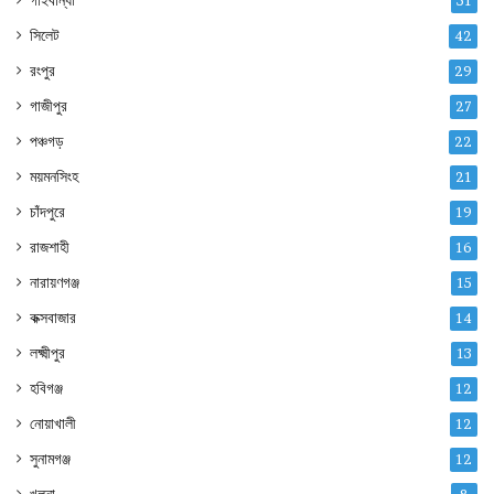
গাইবান্ধা
51
সিলেট
42
রংপুর
29
গাজীপুর
27
পঞ্চগড়
22
ময়মনসিংহ
21
চাঁদপুরে
19
রাজশাহী
16
নারায়ণগঞ্জ
15
কক্সবাজার
14
লক্ষ্মীপুর
13
হবিগঞ্জ
12
নোয়াখালী
12
সুনামগঞ্জ
12