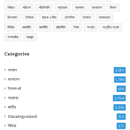
নির্বাচন
পরিবেশ
পাঁচমিশালি
প্রতারনা
প্রশাসন
বাংলাদেশ
বিভাগ
বিশ্লেষণ
বৈশ্বিক
ব্যাংক ও বীমা
ভৌগলিক
মতামত
মানববন্ধন
মিডিয়া
রাজনীতি
রাজনীতি
রাষ্ট্রনীতি
শিক্ষা
সংগঠন
সংগৃহীত সংবাদ
সম্পাদকীয়
স্বাস্থ্য
Categories
অপরাধ
2,017
বাংলাদেশ
1,780
ইসলাম ধর্ম
656
অন্যান্য
2,964
জাতীয়
2,201
Uncategorized
312
মিডিয়া
271