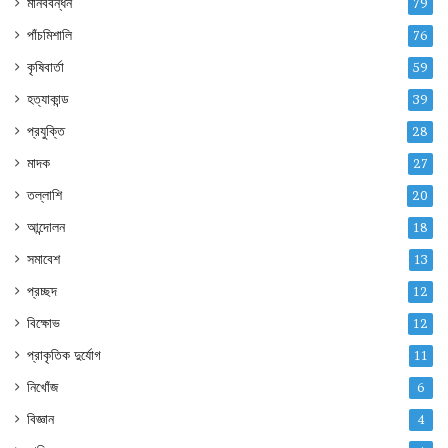
মানববন্ধন
79
পাঁচমিশালি
76
কৃষিবার্তা
59
হত্যাকান্ড
39
প্রযুক্তি
28
মাদক
27
তল্লাশি
20
আন্দোলন
18
সমাবেশ
13
প্রচ্ছদ
12
বিক্ষোভ
12
প্রাকৃতিক দুর্যোগ
11
নিখোঁজ
6
বিজ্ঞান
4