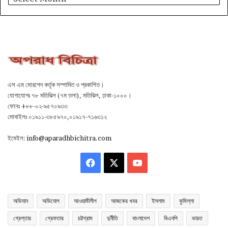
এস এম মোরশেদ কর্তৃক সম্পাদিত ও প্রকাশিত।
যোগাযোগঃ ৭৮ মতিঝিল (৭ম তলা), মতিঝিল, ঢাকা-১০০০।
ফোনঃ +৮৮-০২-৯৫৭০৯৩৩
মোবাইলঃ ০১৯১১-৩৮৫৯৭০,০১৯১৭-৭১৬৩১২
ইমেইল:
info@aparadhbichitra.com
Facebook
X
YouTube
অভিযান
অভিযোগ
আওয়ামীলীগ
আজকের খবর
ইসলাম
কুমিল্লা
গ্রেপ্তার
গ্রেফতার
চট্টগ্রাম
দুর্নীতি
বাংলাদেশ
বিএনপি
ভারত