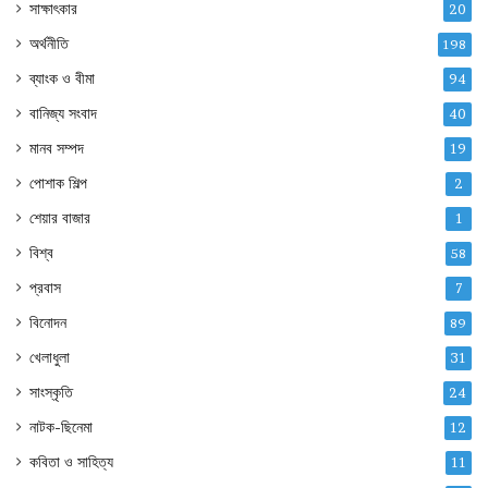
সাক্ষাৎকার
20
অর্থনীতি
198
ব্যাংক ও বীমা
94
বানিজ্য সংবাদ
40
মানব সম্পদ
19
পোশাক শিল্প
2
শেয়ার বাজার
1
বিশ্ব
58
প্রবাস
7
বিনোদন
89
খেলাধুলা
31
সাংস্কৃতি
24
নাটক-ছিনেমা
12
কবিতা ও সাহিত্য
11