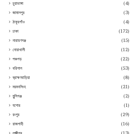
চুয়াডাঙ্গা
(4)
জামালপুর
(3)
ঠাকুরগাঁও
(4)
ঢাকা
(172)
নারায়ণগঞ্জ
(15)
নোয়াখালী
(12)
পঞ্চগড়
(22)
বরিশাল
(53)
ব্রাহ্মণবাড়িয়া
(8)
ময়মনসিংহ
(21)
মুন্সিগঞ্জ
(2)
যশোর
(1)
রংপুর
(29)
রাজশাহী
(16)
লক্ষ্মীপুর
(13)