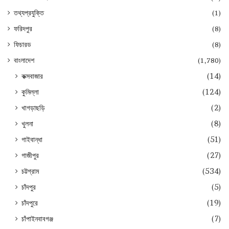
তথ্যপ্রযুক্তি
(1)
ফরিদপুর
(8)
ফিচারড
(8)
বাংলাদেশ
(1,780)
কক্সবাজার
(14)
কুমিল্লা
(124)
খাগড়াছড়ি
(2)
খুলনা
(8)
গাইবান্ধা
(51)
গাজীপুর
(27)
চট্টগ্রাম
(534)
চাঁদপুর
(5)
চাঁদপুরে
(19)
চাঁপাইনবাবগঞ্জ
(7)