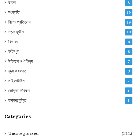
উৎসব
8
সংস্কৃতি
19
বিশেষ প্রতিবেদন
19
সড়ক দূর্ঘটনা
18
ফিচারড
8
ফরিদপুর
8
ইতিহাস ও ঐতিহ্য
7
যুদ্ধ ও সংঘাত
3
লাইফস্টাইল
2
ভোক্তা অধিকার
1
তথ্যপ্রযুক্তি
1
Categories
Uncategorized
(312)