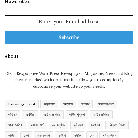
Newsletter
Enter
your
Email
address
About
Clean Responsive WordPress Newspaper, Magazine, News and Blog
theme. Packed with options that allow you to completely
customize your website to your needs.
Uncategorized
অনুসন্ধান
অন্যান্য
অপরাধ
অব্যাবস্থাপনা
অভিযান
অর্থনীতি
আইন, ও বিচার
আইন-শৃঙ্খলা
আইন ও বিচার
আন্তর্জাতিক
ইসলাম ধর্ম
এক্সক্লুসিভ
কুমিল্লা
চট্টগ্রাম
চট্টগ্রাম বিভাগ
জাতীয়
ঢাকা
ঢাকা বিভাগ
দুর্ঘটনা
দুর্নীতি
দেশ
ধর্ম ও জীবন