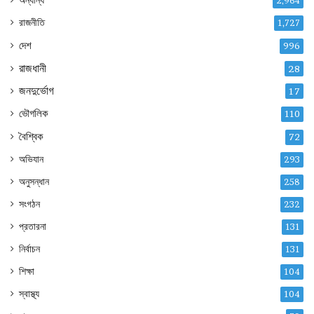
অন্যান্য
2,964
রাজনীতি
1,727
দেশ
996
রাজধানী
28
জনদুর্ভোগ
17
ভৌগলিক
110
বৈশ্বিক
72
অভিযান
293
অনুসন্ধান
258
সংগঠন
232
প্রতারনা
131
নির্বাচন
131
শিক্ষা
104
স্বাস্থ্য
104