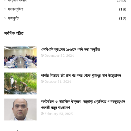
সংগৃহীত সংবাদ
(145)
সড়ক দূর্ঘটনা
(18)
সংস্কৃতি
(19)
সর্বাধিক পঠিত
এসবিএসি ব্যাংকের ১৮৯তম পর্ষদ সভা অনুষ্ঠিত
December 30, 2024
শার্শায় নিহতের দুই মাস পর কবর থেকে গৃহবধূর লাশ উত্তোলন
October 31, 2024
অর্থনৈতিক ও সামাজিক উন্নয়ন: সম্ভাব্য প্রেক্ষিতে গণঅভ্যুত্থান
পরবর্তী নতুন বাংলাদেশ
February 23, 2025