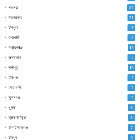
পঞ্চগড়
22
ময়মনসিংহ
21
চাঁদপুরে
19
রাজশাহী
16
নারায়ণগঞ্জ
15
কক্সবাজার
14
লক্ষ্মীপুর
13
হবিগঞ্জ
12
নোয়াখালী
12
সুনামগঞ্জ
12
খুলনা
8
ব্রাহ্মণবাড়িয়া
8
চাঁপাইনবাবগঞ্জ
7
চাঁদপুর
5