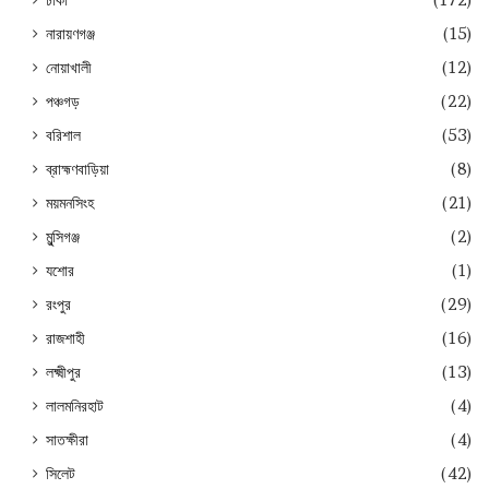
নারায়ণগঞ্জ
(15)
নোয়াখালী
(12)
পঞ্চগড়
(22)
বরিশাল
(53)
ব্রাহ্মণবাড়িয়া
(8)
ময়মনসিংহ
(21)
মুন্সিগঞ্জ
(2)
যশোর
(1)
রংপুর
(29)
রাজশাহী
(16)
লক্ষ্মীপুর
(13)
লালমনিরহাট
(4)
সাতক্ষীরা
(4)
সিলেট
(42)