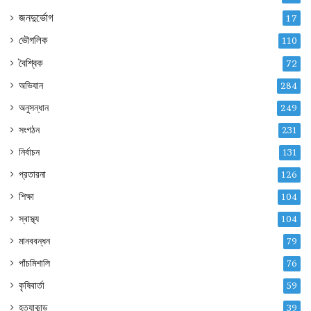
জনদুর্ভোগ
17
ভৌগলিক
110
বৈশ্বিক
72
অভিযান
284
অনুসন্ধান
249
সংগঠন
231
নির্বাচন
131
প্রতারনা
126
শিক্ষা
104
স্বাস্থ্য
104
মানববন্ধন
79
পাঁচমিশালি
76
কৃষিবার্তা
59
হত্যাকান্ড
39