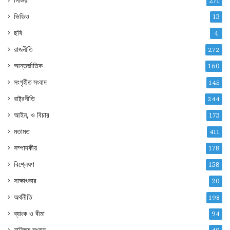
271
ভিডিও
13
ছবি
4
রাজনীতি
272
আন্তর্জাতিক
160
সংগৃহীত সংবাদ
145
রাষ্ট্রনীতি
244
আইন, ও বিচার
173
মতামত
411
সম্পাদকীয়
178
বিশ্লেষণ
158
সাক্ষাৎকার
20
অর্থনীতি
198
ব্যাংক ও বীমা
94
বানিজ্য সংবাদ