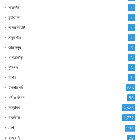
সাতক্ষীরা
4
চুয়াডাঙ্গা
4
লালমনিরহাট
4
ঠাকুরগাঁও
4
জামালপুর
3
খাগড়াছড়ি
2
মুন্সিগঞ্জ
2
যশোর
1
ইসলাম ধর্ম
656
ধর্ম ও জীবন
96
অন্যান্য
2,955
রাজনীতি
1,727
দেশ
996
রাজধানী
28