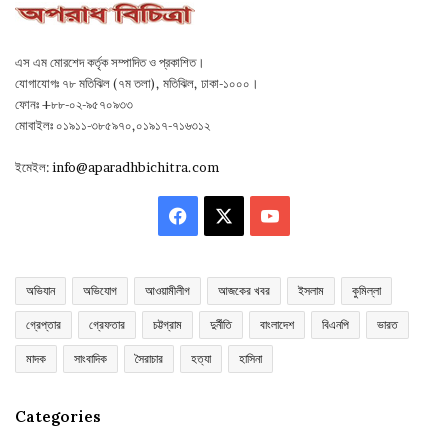
এস এম মোরশেদ কর্তৃক সম্পাদিত ও প্রকাশিত।
যোগাযোগঃ ৭৮ মতিঝিল (৭ম তলা), মতিঝিল, ঢাকা-১০০০।
ফোনঃ +৮৮-০২-৯৫৭০৯৩৩
মোবাইলঃ ০১৯১১-৩৮৫৯৭০,০১৯১৭-৭১৬৩১২
ইমেইল:
info@aparadhbichitra.com
Facebook
X
YouTube
অভিযান
অভিযোগ
আওয়ামীলীগ
আজকের খবর
ইসলাম
কুমিল্লা
গ্রেপ্তার
গ্রেফতার
চট্টগ্রাম
দুর্নীতি
বাংলাদেশ
বিএনপি
ভারত
মাদক
সাংবাদিক
সৈরাচার
হত্যা
হাসিনা
Categories