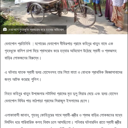
বেনাপোলে গৃহবধুকে শ্বাসরোধ করে হত‍্যার অভিযোগ
বেনাপোল প্রতিনিধি : যশোরের বেনাপোল দীঘিরপাড় গ্রামে কহিনূর খাতুন নামে এক
গৃহবধূকে বালিশ চাপা দিয়ে শ্বাসরোধ করে হত্যার অভিযোগ উঠেছে স্বামী ও শ্বশুরসহ
বাড়ির লোকজনের বিরুদ্ধে।
এ ঘটনায় ঘাতক স্বামী হৃদয় হোসেনসহ তার পিতা মাতা ও বোনকে প্রাথমিক জিজ্ঞাসাবাদের
জন্য আটক করেছে পুলিশ।
নিহত কহিনুর খাতুন উপজেলার লটাদিঘা গ্রামের মৃত দুলু মিয়ার মেয়ে এবং হৃদয় হোসেন
বেনাপোল দিঘির পাড় মাঠপাড়া গ্রামের সিরাজুল ইসলামের ছেলে।
এলাকাবাসী জানান, গৃহবধূ কোহিনূরের সাথে স্বামী-স্ত্রীর ও শ্বশুর বাড়ির লোকজনের মধ্যে
দির্ঘদিন ধরে পারিবারিক কলহ বিবাদ চলে আসছিলো। শনিবার ঘটনারদিন রাতে স্বামী স্ত্রীর