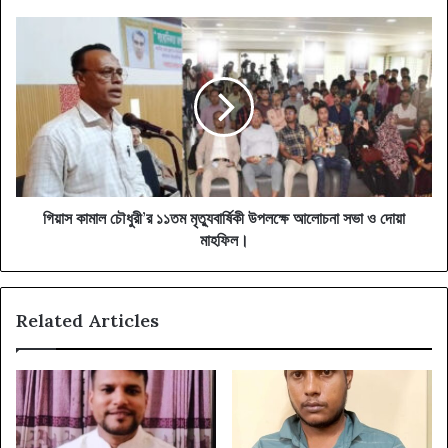
গিয়াস
কামাল
চৌধুরী’র
১১তম
মৃত্যুবার্ষিকী
উপলক্ষে
আলোচনা
সভা
ও
দোয়া
গিয়াস কামাল চৌধুরী’র ১১তম মৃত্যুবার্ষিকী উপলক্ষে আলোচনা সভা ও দোয়া
মাহফিল।
মাহফিল।
Related Articles