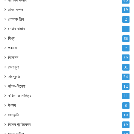
40
মানব সম্পদ
19
পোশাক শিল্প
2
শেয়ার বাজার
1
বিশ্ব
58
প্রবাস
7
বিনোদন
89
খেলাধুলা
31
সাংস্কৃতি
24
নাটক-ছিনেমা
12
কবিতা ও সাহিত্য
11
উৎসব
8
সংস্কৃতি
19
বিশেষ প্রতিবেদন
19
সড়ক দূর্ঘটনা