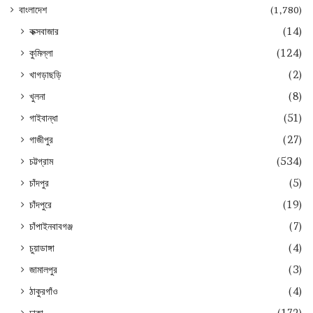
বাংলাদেশ
(1,780)
কক্সবাজার
(14)
কুমিল্লা
(124)
খাগড়াছড়ি
(2)
খুলনা
(8)
গাইবান্ধা
(51)
গাজীপুর
(27)
চট্টগ্রাম
(534)
চাঁদপুর
(5)
চাঁদপুরে
(19)
চাঁপাইনবাবগঞ্জ
(7)
চুয়াডাঙ্গা
(4)
জামালপুর
(3)
ঠাকুরগাঁও
(4)
ঢাকা
(172)