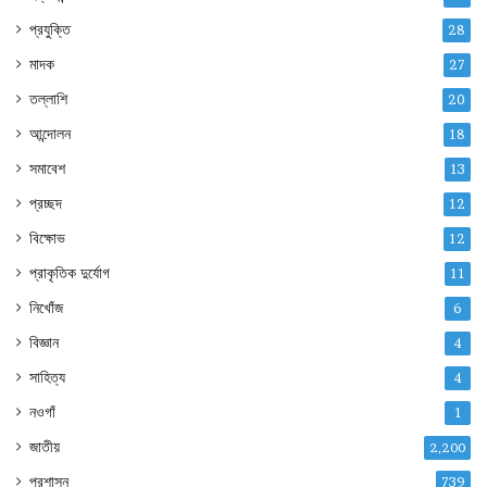
প্রযুক্তি
28
মাদক
27
তল্লাশি
20
আন্দোলন
18
সমাবেশ
13
প্রচ্ছদ
12
বিক্ষোভ
12
প্রাকৃতিক দুর্যোগ
11
নিখোঁজ
6
বিজ্ঞান
4
সাহিত্য
4
নওগাঁ
1
জাতীয়
2,200
প্রশাসন
739