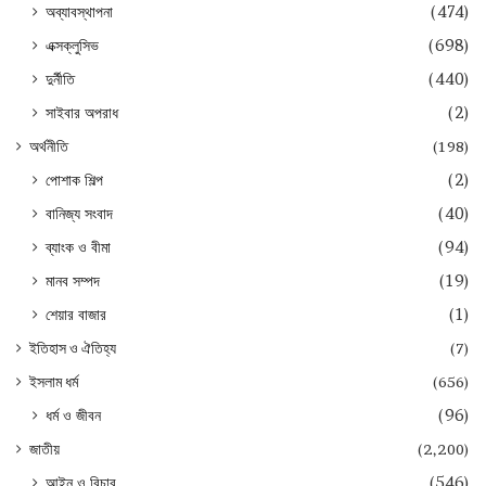
অব্যাবস্থাপনা
(474)
এক্সক্লুসিভ
(698)
দুর্নীতি
(440)
সাইবার অপরাধ
(2)
অর্থনীতি
(198)
পোশাক শিল্প
(2)
বানিজ্য সংবাদ
(40)
ব্যাংক ও বীমা
(94)
মানব সম্পদ
(19)
শেয়ার বাজার
(1)
ইতিহাস ও ঐতিহ্য
(7)
ইসলাম ধর্ম
(656)
ধর্ম ও জীবন
(96)
জাতীয়
(2,200)
আইন ও বিচার
(546)