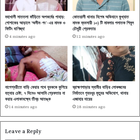
মহাখালী সাততলা ফাঁড়িতে অপকর্মের পাহাড়:
কোতয়ালী থানার বিশেষ অভিযানে কুখ্যাত
পোশাকের আড়ালে ‘অসীম-গং’-এর মাদক ও
মাদক ব্যবসায়ী ১০) টি মামলার পলাতক শিমুল
ফিটিং বাণিজ্য!
চৌধুরী গ্রেফতার
4 minutes ago
12 minutes ago
নাগেশ্বরীতে বাড়ি ফেরার পথে যুবককে কুপিয়ে
ব্রাহ্মণপাড়ায় স্বামীর বাড়ির লোকজনের
হত্যার চেষ্টা, ৭ দিনেও আসামি গ্রেফতার না
নির্যাতনে গৃহবধূর মৃত্যুর অভিযোগ, থানায়
করায় এলাকাবক্ষ্যে তীব্র আতঙ্ক
এজাহার দায়ের
14 minutes ago
28 minutes ago
Leave a Reply