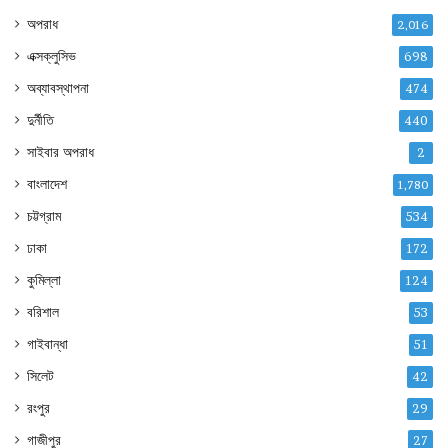
অপরাধ
2,016
এক্সক্লুসিভ
698
অব্যাবস্থাপনা
474
দুর্নীতি
440
সাইবার অপরাধ
2
বাংলাদেশ
1,780
চট্টগ্রাম
534
ঢাকা
172
কুমিল্লা
124
বরিশাল
53
গাইবান্ধা
51
সিলেট
42
রংপুর
29
গাজীপুর
27