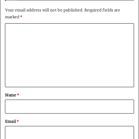
Your email address will not be published.
Required fields are
marked
*
C
o
m
m
e
n
t
*
Name
*
Email
*