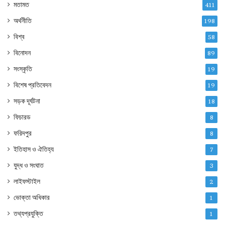
মতামত
411
অর্থনীতি
198
বিশ্ব
58
বিনোদন
89
সংস্কৃতি
19
বিশেষ প্রতিবেদন
19
সড়ক দূর্ঘটনা
18
ফিচারড
8
ফরিদপুর
8
ইতিহাস ও ঐতিহ্য
7
যুদ্ধ ও সংঘাত
3
লাইফস্টাইল
2
ভোক্তা অধিকার
1
তথ্যপ্রযুক্তি
1