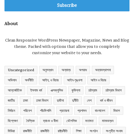
address
About
Clean Responsive WordPress Newspaper, Magazine, News and Blog
theme. Packed with options that allow you to completely
customize your website to your needs.
Uncategorized
অনুসন্ধান
অন্যান্য
অপরাধ
অব্যাবস্থাপনা
অভিযান
অর্থনীতি
আইন, ও বিচার
আইন-শৃঙ্খলা
আইন ও বিচার
আন্তর্জাতিক
ইসলাম ধর্ম
এক্সক্লুসিভ
কুমিল্লা
চট্টগ্রাম
চট্টগ্রাম বিভাগ
জাতীয়
ঢাকা
ঢাকা বিভাগ
দুর্ঘটনা
দুর্নীতি
দেশ
ধর্ম ও জীবন
নির্বাচন
পরিবেশ
পাঁচমিশালি
প্রতারনা
প্রশাসন
বাংলাদেশ
বিভাগ
বিশ্লেষণ
বৈশ্বিক
ব্যাংক ও বীমা
ভৌগলিক
মতামত
মানববন্ধন
মিডিয়া
রাজনীতি
রাজনীতি
রাষ্ট্রনীতি
শিক্ষা
সংগঠন
সংগৃহীত সংবাদ