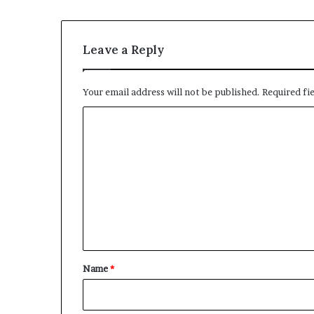
Leave a Reply
Your email address will not be published.
Required fi
C
o
m
m
e
n
t
*
Name
*