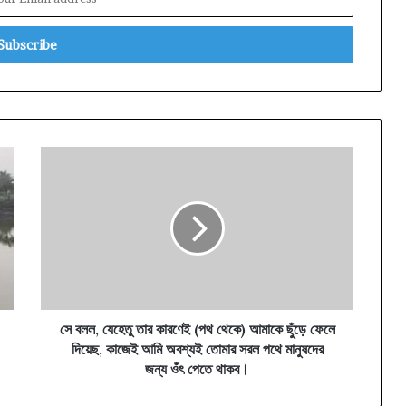
সে
বলল,
যেহেতু
তার
কারণেই
(পথ
থেকে)
আমাকে
ছুঁড়ে
ফেলে
সে বলল, যেহেতু তার কারণেই (পথ থেকে) আমাকে ছুঁড়ে ফেলে
দিয়েছ,
দিয়েছ, কাজেই আমি অবশ্যই তোমার সরল পথে মানুষদের
কাজেই
জন্য ওঁৎ পেতে থাকব।
আমি
অবশ্যই