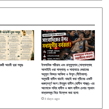
তোমার
সরল
পথে
মানুষদের
জন্য
ওঁৎ
পেতে
থাকব।
রুরী আরবী দুয়া সমূহঃ
ইসলামিক শরীয়াহ এবং রাসূলুল্লাহ (সাল্লাল্লাহু
আলাইহি ওয়া সাল্লাম) ও সাহাবায়ে কেরামের
অনুসৃত বিশুদ্ধ আকিদা ও উসুল (নীতিমালা)
অনুযায়ী হাদীস যাচাই-বাছাই করা দ্বীনের একটি
গুরুত্বপূর্ণ অংশ।উলূমুল হাদীস (হাদীস শাস্ত্র)-এর
আলোকে সহিহ হাদীস ও জাল হাদীস চেনার প্রধান
মাধ্যমসমূহ নিচে উল্লেখ করা হলো:
3 days ago