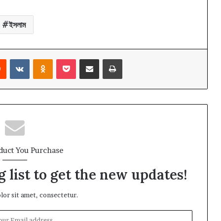
ইসলাম
rest
Reddit
VKontakte
Odnoklassniki
Pocket
Share via Email
Print
duct You Purchase
 list to get the new updates!
or sit amet, consectetur.