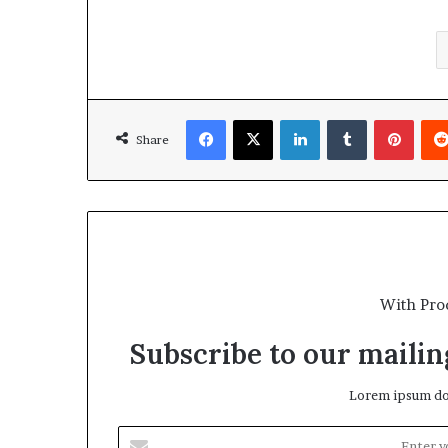
Facebook
X
LinkedIn
Tumblr
Pinte
Share
With Pro
Subscribe to our mailing
Lorem ipsum dol
Enter