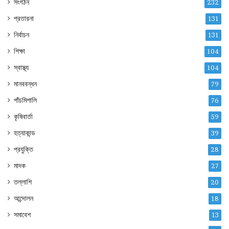
সংগঠন
232
প্রতারনা
131
নির্বাচন
131
শিক্ষা
104
স্বাস্থ্য
104
মানববন্ধন
79
পাঁচমিশালি
76
কৃষিবার্তা
59
হত্যাকান্ড
39
প্রযুক্তি
28
মাদক
27
তল্লাশি
20
আন্দোলন
18
সমাবেশ
13