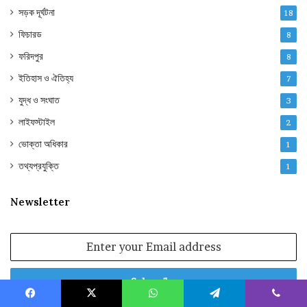
সড়ক দূর্ঘটনা
18
ফিচারড
8
ফরিদপুর
8
ইতিহাস ও ঐতিহ্য
7
যুদ্ধ ও সংঘাত
3
লাইফস্টাইল
2
ভোক্তা অধিকার
1
তথ্যপ্রযুক্তি
1
Newsletter
Enter
your
Email
address
Facebook
X
WhatsApp
Telegram
Viber