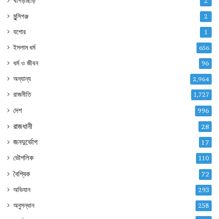
খাগড়াছড়ি
2
মুন্সিগঞ্জ
2
যশোর
1
ইসলাম ধর্ম
656
ধর্ম ও জীবন
96
অন্যান্য
2,964
রাজনীতি
1,727
দেশ
996
রাজধানী
28
জনদুর্ভোগ
17
ভৌগলিক
110
বৈশ্বিক
72
অভিযান
293
অনুসন্ধান
258