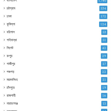
বাংলাদেশ
1,780
চট্টগ্রাম
534
ঢাকা
172
কুমিল্লা
124
বরিশাল
53
গাইবান্ধা
51
সিলেট
42
রংপুর
29
গাজীপুর
27
পঞ্চগড়
22
ময়মনসিংহ
21
চাঁদপুরে
19
রাজশাহী
16
নারায়ণগঞ্জ
15