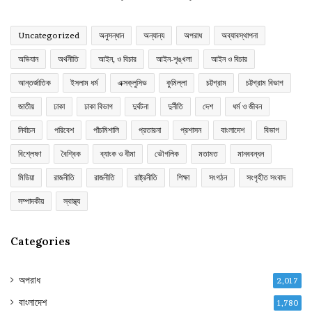
Uncategorized
অনুসন্ধান
অন্যান্য
অপরাধ
অব্যাবস্থাপনা
অভিযান
অর্থনীতি
আইন, ও বিচার
আইন-শৃঙ্খলা
আইন ও বিচার
আন্তর্জাতিক
ইসলাম ধর্ম
এক্সক্লুসিভ
কুমিল্লা
চট্টগ্রাম
চট্টগ্রাম বিভাগ
জাতীয়
ঢাকা
ঢাকা বিভাগ
দুর্ঘটনা
দুর্নীতি
দেশ
ধর্ম ও জীবন
নির্বাচন
পরিবেশ
পাঁচমিশালি
প্রতারনা
প্রশাসন
বাংলাদেশ
বিভাগ
বিশ্লেষণ
বৈশ্বিক
ব্যাংক ও বীমা
ভৌগলিক
মতামত
মানববন্ধন
মিডিয়া
রাজনীতি
রাজনীতি
রাষ্ট্রনীতি
শিক্ষা
সংগঠন
সংগৃহীত সংবাদ
সম্পাদকীয়
স্বাস্থ্য
Categories
অপরাধ
2,017
বাংলাদেশ
1,780