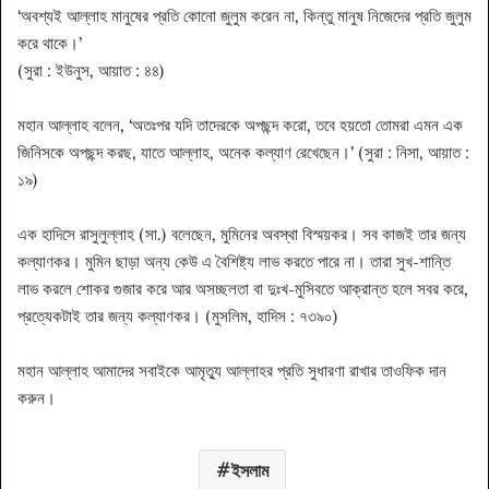
‘অবশ্যই আল্লাহ মানুষের প্রতি কোনো জুলুম করেন না, কিন্তু মানুষ নিজেদের প্রতি জুলুম
করে থাকে।’
(সুরা : ইউনুস, আয়াত : ৪৪)
মহান আল্লাহ বলেন, ‘অতঃপর যদি তাদেরকে অপছন্দ করো, তবে হয়তো তোমরা এমন এক
জিনিসকে অপছন্দ করছ, যাতে আল্লাহ, অনেক কল্যাণ রেখেছেন।’ (সুরা : নিসা, আয়াত :
১৯)
এক হাদিসে রাসুলুল্লাহ (সা.) বলেছেন, মুমিনের অবস্থা বিস্ময়কর। সব কাজই তার জন্য
কল্যাণকর। মুমিন ছাড়া অন্য কেউ এ বৈশিষ্ট্য লাভ করতে পারে না। তারা সুখ-শান্তি
লাভ করলে শোকর গুজার করে আর অসচ্ছলতা বা দুঃখ-মুসিবতে আক্রান্ত হলে সবর করে,
প্রত্যেকটাই তার জন্য কল্যাণকর। (মুসলিম, হাদিস : ৭৩৯০)
মহান আল্লাহ আমাদের সবাইকে আমৃত্যু আল্লাহর প্রতি সুধারণা রাখার তাওফিক দান
করুন।
ইসলাম