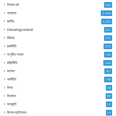
ইসলাম ধর্ম
656
অন্যান্য
2,964
জাতীয়
2,201
Uncategorized
312
মিডিয়া
271
রাজনীতি
272
সংগৃহীত সংবাদ
145
রাষ্ট্রনীতি
244
মতামত
411
অর্থনীতি
198
বিশ্ব
58
বিনোদন
89
সংস্কৃতি
19
বিশেষ প্রতিবেদন
19