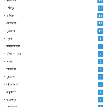
কক্সবাজার
14
লক্ষ্মীপুর
13
হবিগঞ্জ
12
নোয়াখালী
12
সুনামগঞ্জ
12
খুলনা
8
ব্রাহ্মণবাড়িয়া
8
চাঁপাইনবাবগঞ্জ
7
চাঁদপুর
5
সাতক্ষীরা
4
চুয়াডাঙ্গা
4
লালমনিরহাট
4
ঠাকুরগাঁও
4
জামালপুর
3