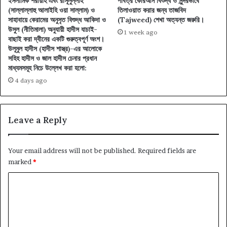
ইসলামিক শরীয়াহ এবং রাসূলুল্লাহ
পবিত্র কোরআন বিশুদ্ধ ও সুন্দরভাবে
(সাল্লাল্লাহু আলাইহি ওয়া সাল্লাম) ও
তিলাওয়াত করার জন্য তাজবিদ
সাহাবায়ে কেরামের অনুসৃত বিশুদ্ধ আকিদা ও
(Tajweed) শেখা অত্যন্ত জরুরি।
উসুল (নীতিমালা) অনুযায়ী হাদীস যাচাই-
1 week ago
বাছাই করা দ্বীনের একটি গুরুত্বপূর্ণ অংশ।
উলূমুল হাদীস (হাদীস শাস্ত্র)-এর আলোকে
সহিহ হাদীস ও জাল হাদীস চেনার প্রধান
মাধ্যমসমূহ নিচে উল্লেখ করা হলো:
4 days ago
Leave a Reply
Your email address will not be published.
Required fields are
marked
*
C
o
m
m