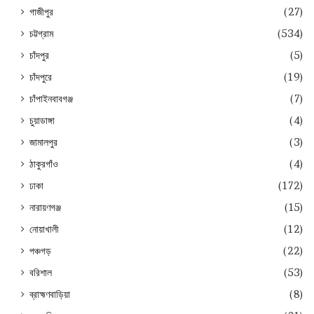
গাজীপুর
(27)
চট্টগ্রাম
(534)
চাঁদপুর
(5)
চাঁদপুরে
(19)
চাঁপাইনবাবগঞ্জ
(7)
চুয়াডাঙ্গা
(4)
জামালপুর
(3)
ঠাকুরগাঁও
(4)
ঢাকা
(172)
নারায়ণগঞ্জ
(15)
নোয়াখালী
(12)
পঞ্চগড়
(22)
বরিশাল
(53)
ব্রাহ্মণবাড়িয়া
(8)