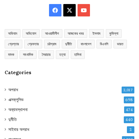
Facebook
X
YouTube
অভিযান
অভিযোগ
আওয়ামীলীগ
আজকের খবর
ইসলাম
কুমিল্লা
গ্রেপ্তার
গ্রেফতার
চট্টগ্রাম
দুর্নীতি
বাংলাদেশ
বিএনপি
ভারত
মাদক
সাংবাদিক
সৈরাচার
হত্যা
হাসিনা
Categories
অপরাধ
2,017
এক্সক্লুসিভ
698
অব্যাবস্থাপনা
474
দুর্নীতি
440
সাইবার অপরাধ
2