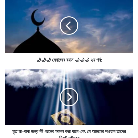
🌙
🌙
🌙
মেরাজের
বয়ান
🌙
🌙
🌙
২য়
পর্ব:
🌙🌙🌙 মেরাজের বয়ান 🌙🌙🌙 ২য় পর্ব:
মৃত
মা-
বাবা
জন্য
কী
ধরনের
আমল
করা
যাবে
এবং
মৃত মা-বাবা জন্য কী ধরনের আমল করা যাবে এবং যে আমলের সওয়াব তাদের
যে