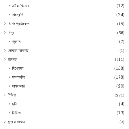
নাটক-ছিনেমা
(12)
সাংস্কৃতি
(24)
বিশেষ প্রতিবেদন
(19)
বিশ্ব
(58)
প্রবাস
(7)
ভোক্তা অধিকার
(1)
মতামত
(411)
বিশ্লেষণ
(158)
সম্পাদকীয়
(178)
সাক্ষাৎকার
(20)
মিডিয়া
(271)
ছবি
(4)
ভিডিও
(13)
যুদ্ধ ও সংঘাত
(3)