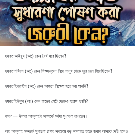
হযরত আইয়ুব (আ:) কেন ধৈর্য ধরে ছিলেন?
হযরত মরিয়ম (আ:) কেন শিশুসন্তান নিয়ে মানুষ থেকে দূরে চলে গিয়েছিলেন?
হযরত ইব্রাহীম (আ:) কেন আগুনে নিক্ষেপ হতে ভয় পাননি?
হযরত ইউনুস (আ:) কেন মাছের পেটে থেকেও হতাশ হননি?
কারণ— উনারা আল্লাহ’র সম্পর্কে সর্বদা সুধারণা রাখতেন।
আর আল্লাহ সম্পর্কে সুধারণা রাখার সবচেয়ে বড় আলামত হচ্ছে জবাব আসতে দেরি হলেও