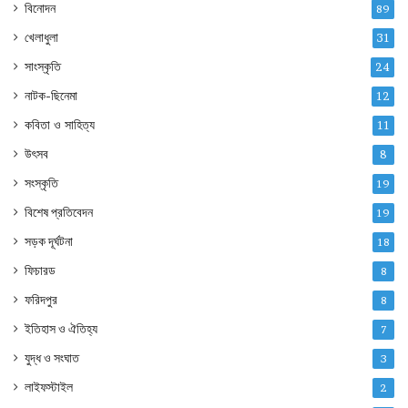
বিনোদন
89
খেলাধুলা
31
সাংস্কৃতি
24
নাটক-ছিনেমা
12
কবিতা ও সাহিত্য
11
উৎসব
8
সংস্কৃতি
19
বিশেষ প্রতিবেদন
19
সড়ক দূর্ঘটনা
18
ফিচারড
8
ফরিদপুর
8
ইতিহাস ও ঐতিহ্য
7
যুদ্ধ ও সংঘাত
3
লাইফস্টাইল
2