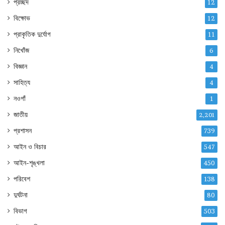
প্রচ্ছদ
12
বিক্ষোভ
12
প্রাকৃতিক দুর্যোগ
11
নিখোঁজ
6
বিজ্ঞান
4
সাহিত্য
4
নওগাঁ
1
জাতীয়
2,201
প্রশাসন
739
আইন ও বিচার
547
আইন-শৃঙ্খলা
450
পরিবেশ
138
দুর্ঘটনা
80
বিভাগ
503