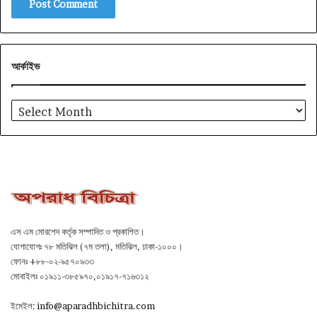
আর্কাইভ
আর্কাইভ
এস এম মোরশেদ কর্তৃক সম্পাদিত ও প্রকাশিত।
যোগাযোগঃ ৭৮ মতিঝিল (৭ম তলা), মতিঝিল, ঢাকা-১০০০।
ফোনঃ +৮৮-০২-৯৫৭০৯৩৩
মোবাইলঃ ০১৯১১-৩৮৫৯৭০,০১৯১৭-৭১৬৩১২
ইমেইল:
info@aparadhbichitra.com