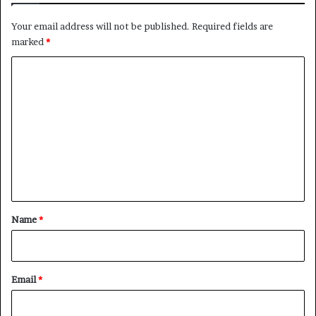
Your email address will not be published.
Required fields are
marked
*
C
o
m
m
e
n
t
*
Name
*
Email
*