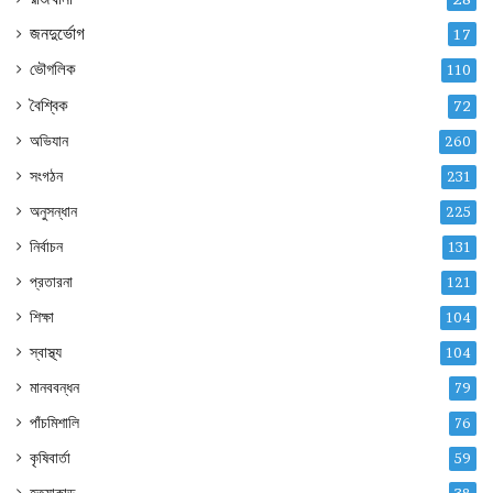
জনদুর্ভোগ
17
ভৌগলিক
110
বৈশ্বিক
72
অভিযান
260
সংগঠন
231
অনুসন্ধান
225
নির্বাচন
131
প্রতারনা
121
শিক্ষা
104
স্বাস্থ্য
104
মানববন্ধন
79
পাঁচমিশালি
76
কৃষিবার্তা
59