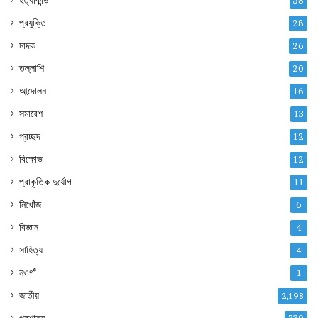
হত্যাকান্ড
38
প্রযুক্তি
28
মাদক
26
তল্লাশি
20
আন্দোলন
16
সমাবেশ
13
প্রচ্ছদ
12
বিক্ষোভ
12
প্রাকৃতিক দুর্যোগ
11
নিখোঁজ
6
বিজ্ঞান
4
সাহিত্য
4
নওগাঁ
1
জাতীয়
2,198