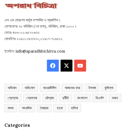
এস এম মোরশেদ কর্তৃক সম্পাদিত ও প্রকাশিত।
যোগাযোগঃ ৭৮ মতিঝিল (৭ম তলা), মতিঝিল, ঢাকা-১০০০।
ফোনঃ +৮৮-০২-৯৫৭০৯৩৩
মোবাইলঃ ০১৯১১-৩৮৫৯৭০,০১৯১৭-৭১৬৩১২
ইমেইল:
info@aparadhbichitra.com
Facebook
X
YouTube
অভিযান
অভিযোগ
আওয়ামীলীগ
আজকের খবর
ইসলাম
কুমিল্লা
গ্রেপ্তার
গ্রেফতার
চট্টগ্রাম
দুর্নীতি
বাংলাদেশ
বিএনপি
ভারত
মাদক
সাংবাদিক
সৈরাচার
হত্যা
হাসিনা
Categories