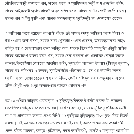
নৌপরিবহনমন্ত্রী শাজাহান খান, সাবেক মৎস্য ও প্রাণিসম্পদ মন্ত্রী শ ম রেজাউল করিম,
সাবেক আইনমন্ত্রী অ্যাডভোকেট আব্দুল মতিন খসরু, সাবেক বাণিজ্যমন্ত্রী কর্নেল (অব.)
ফারুক খান ও টিপু মুনশি এবং সাবেক সমাজকল্যাণ প্রতিমন্ত্রী ডা. মোজাম্মেল হোসেন।
এ তালিকায় আরো রয়েছেন আওয়ামী লীগের দুই সংসদ সদস্য আমিরুল আলম মিলন ও
মীর শওকত আলী বাদশা, সাবেক সচিব খোন্দকার শওকত হোসেন, অতিরিক্ত সচিব তড়িৎ
কান্তি রায় ও গোপালগঞ্জের তরুণ কান্তি বালা, সাবেক বিচারপতি শামসুদ্দিন চৌধুরী মানিক,
সাবেক আইজিপি আবদুর রহিম খান, সাবেক সেনা কর্মকর্তা লে. জেনারেল মোল্লা ফজলে
আকবর,ব্রিগেডিয়ার জেনারেল জাহাঙ্গীর কবির, ক্যাপ্টেন আনারুল ইসলাম (মিরপুর ক্যম্প),
সাবেক কর কমিশনার ও বঙ্গবন্ধু স্যাটেলাইটের পরিচালক ড. এস এম জাহাঙ্গীর আলম,
স্বাধীন বাংলা বেতার কেন্দ্রের শাহ সালাউদ্দিন, ফেনীর শফিকুল বাহার মজুমদার ও সালেহ
উদ্দিন চৌধুরী এবং রংপুর আলমনগরের আবদুস সোবহান খান।
গত ১৩ এপ্রিল জামুকার চেয়ারম্যান ও মুক্তিযুদ্ধবিষয়ক উপদেষ্টা ফারুক-ই-আজমের
সভাপতিত্বে জামুকার ৯৫তম সভা হয়। সেখানে বলা হয়, সাবেক মুক্তিযুদ্ধবিষয়ক মন্ত্রী
আ ক ম মোজাম্মেল হকসহ দেশের বিশিষ্ট ২২ ব্যক্তির মুক্তিযুদ্ধে অংশগ্রহণ নিয়ে বিতর্ক
রয়েছে। এই ২২ জনের এসংক্রান্ত তথ্য যাচাই-বাছাই করতে তাঁদের তথ্য-প্রমাশাদি
যেমন-তাঁদের আবেদন, তদন্ত প্রতিবেদন, সভার কার্যবিবরণী, গেজেট ও অন্যান্য প্রামাণিক