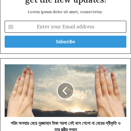
Lorem ipsum dolor sit amet, consectetur.
Enter
your
Email
address
গরিব
অসহায়
মেয়ে
নুরজাহান
টাকা
পয়সা
নেই
বলে
পেলো
না
গরিব অসহায় মেয়ে নুরজাহান টাকা পয়সা নেই বলে পেলো না মেয়ের স্বীকৃতি ও
মেয়ের
তার স্ত্রীর সম্মান