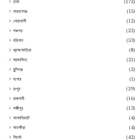
ঢাকা
(172)
নারায়ণগঞ্জ
(15)
নোয়াখালী
(12)
পঞ্চগড়
(22)
বরিশাল
(53)
ব্রাহ্মণবাড়িয়া
(8)
ময়মনসিংহ
(21)
মুন্সিগঞ্জ
(2)
যশোর
(1)
রংপুর
(29)
রাজশাহী
(16)
লক্ষ্মীপুর
(13)
লালমনিরহাট
(4)
সাতক্ষীরা
(4)
সিলেট
(42)