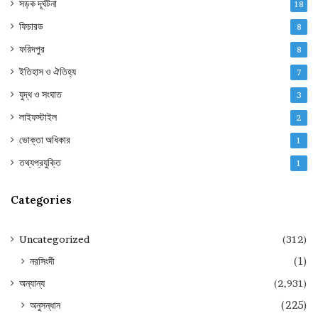
সড়ক দূর্ঘটনা
18
ফিচারড
8
ফরিদপুর
8
ইতিহাস ও ঐতিহ্য
7
যুদ্ধ ও সংঘাত
3
লাইফস্টাইল
2
ভোক্তা অধিকার
1
তথ্যপ্রযুক্তি
1
Categories
Uncategorized
(312)
নরসিংদী
(1)
অন্যান্য
(2,931)
অনুসন্ধান
(225)