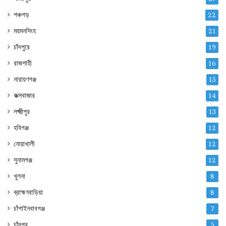
পঞ্চগড়
22
ময়মনসিংহ
21
চাঁদপুরে
19
রাজশাহী
16
নারায়ণগঞ্জ
15
কক্সবাজার
14
লক্ষ্মীপুর
13
হবিগঞ্জ
12
নোয়াখালী
12
সুনামগঞ্জ
12
খুলনা
8
ব্রাহ্মণবাড়িয়া
8
চাঁপাইনবাবগঞ্জ
7
চাঁদপুর
5