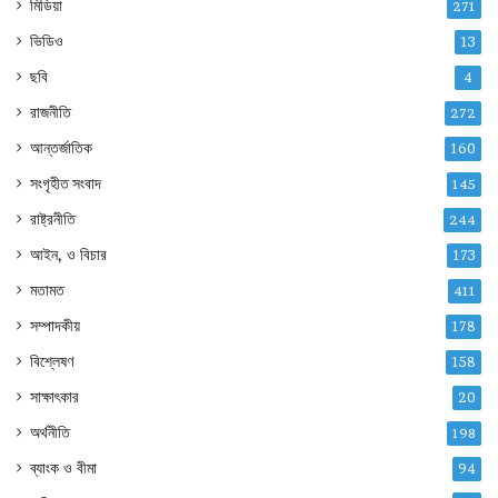
মিডিয়া
271
ভিডিও
13
ছবি
4
রাজনীতি
272
আন্তর্জাতিক
160
সংগৃহীত সংবাদ
145
রাষ্ট্রনীতি
244
আইন, ও বিচার
173
মতামত
411
সম্পাদকীয়
178
বিশ্লেষণ
158
সাক্ষাৎকার
20
অর্থনীতি
198
ব্যাংক ও বীমা
94