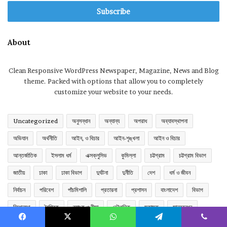
Email
address
About
Clean Responsive WordPress Newspaper, Magazine, News and Blog
theme. Packed with options that allow you to completely
customize your website to your needs.
Uncategorized
অনুসন্ধান
অন্যান্য
অপরাধ
অব্যাবস্থাপনা
অভিযান
অর্থনীতি
আইন, ও বিচার
আইন-শৃঙ্খলা
আইন ও বিচার
আন্তর্জাতিক
ইসলাম ধর্ম
এক্সক্লুসিভ
কুমিল্লা
চট্টগ্রাম
চট্টগ্রাম বিভাগ
জাতীয়
ঢাকা
ঢাকা বিভাগ
দুর্ঘটনা
দুর্নীতি
দেশ
ধর্ম ও জীবন
নির্বাচন
পরিবেশ
পাঁচমিশালি
প্রতারনা
প্রশাসন
বাংলাদেশ
বিভাগ
বিশ্লেষণ
বৈশ্বিক
ব্যাংক ও বীমা
ভৌগলিক
মতামত
মানববন্ধন
মিডিয়া
রাজনীতি
রাজনীতি
রাষ্ট্রনীতি
শিক্ষা
সংগঠন
সংগৃহীত সংবাদ
Facebook
X
WhatsApp
Telegram
Viber