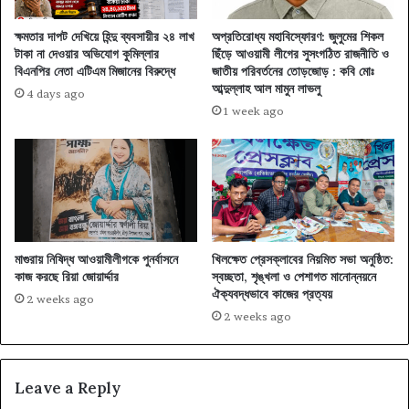
ক্ষমতার দাপট দেখিয়ে হিন্দু ব্যবসায়ীর ২৪ লাখ
অপ্রতিরোধ্য মহাবিস্ফোরণ: জুলুমের শিকল
টাকা না দেওয়ার অভিযোগ কুমিল্লার
ছিঁড়ে আওয়ামী লীগের সুসংগঠিত রাজনীতি ও
বিএনপির নেতা এটিএম মিজানের বিরুদ্ধে
জাতীয় পরিবর্তনের তোড়জোড় : কবি মোঃ
আব্দুল্লাহ আল মামুন লাভলু
4 days ago
1 week ago
মাগুরায় নিষিদ্ধ আওয়ামীলীগকে পুনর্বাসনে
খিলক্ষেত প্রেসক্লাবের নিয়মিত সভা অনুষ্ঠিত:
কাজ করছে রিয়া জোয়ার্দ্দার
স্বচ্ছতা, শৃঙ্খলা ও পেশাগত মানোন্নয়নে
ঐক্যবদ্ধভাবে কাজের প্রত্যয়
2 weeks ago
2 weeks ago
Leave a Reply