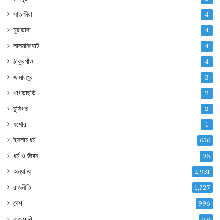
সাতক্ষীরা
4
চুয়াডাঙ্গা
4
লালমনিরহাট
4
ঠাকুরগাঁও
4
জামালপুর
3
খাগড়াছড়ি
2
মুন্সিগঞ্জ
2
যশোর
1
ইসলাম ধর্ম
656
ধর্ম ও জীবন
96
অন্যান্য
2,931
রাজনীতি
1,727
দেশ
996
রাজধানী
28