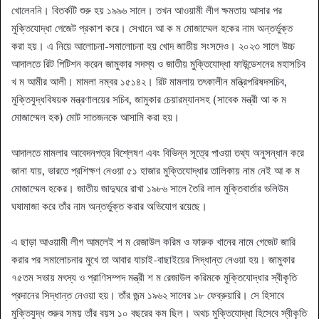
খোলেননি। বিতর্কটি শুরু হয় ১৯৯৬ সালে। তখন আওয়ামী লীগ ক্ষমতায় আসার পর
মুক্তিযোদ্ধা গেজেট প্রকাশ করে। সেখানে আ ক ম মোজাম্মেল হকের নাম অন্তর্ভুক্ত
করা হয়। এ নিয়ে আলোচনা-সমালোচনা হয় খোদ জাতীয় সংসদেও। ২০২৩ সালে উচ্চ
আদালতে রিট পিটিশন করেন জামুকার সদস্য ও জাতীয় মুক্তিযোদ্ধা ফাউন্ডেশনের মহাসচিব
খ ম আমীর আলী। মামলা নম্বর ১৫১৪২। রিট মামলায় তৎকালীন মন্ত্রিপরিষদসচিব,
মুক্তিযুদ্ধবিষয়ক মন্ত্রণালয়ের সচিব, জামুকার চেয়ারম্যানসহ (সাবেক মন্ত্রী আ ক ম
মোজাম্মেল হক) মোট সাতজনকে আসামি করা হয়।
আদালতে মামলার আবেদনপত্র বিশ্লেষণ এবং বিভিন্ন সূত্রে পাওয়া তথ্য অনুসন্ধান করে
জানা যায়, ভারতে প্রশিক্ষণ নেওয়া ৫১ হাজার মুক্তিযোদ্ধার তালিকায় নাম নেই আ ক ম
মোজাম্মেল হকের। জাতীয় জাদুঘরে রাখা ১৯৮৬ সালে তৈরি লাল মুক্তিবার্তার ভলিউম
ঘষামাজা করে তাঁর নাম অন্তর্ভুক্ত করার অভিযোগ রয়েছে।
এ ছাড়া আওয়ামী লীগ আমলেই শ ম রেজাউল করিম ও ফারুক খানের নামে গেজেট জারি
করার পর সমালোচনার মুখে তা আবার যাচাই-বাছাইয়ের সিদ্ধান্ত নেওয়া হয়। জামুকার
৭৫তম সভায় মৎস্য ও প্রাণিসম্পদ মন্ত্রী শ ম রেজাউল করিমকে মুক্তিযোদ্ধার স্বীকৃতি
প্রদানের সিদ্ধান্ত নেওয়া হয়। তাঁর জন্ম ১৯৬২ সালের ১৮ ফেব্রুয়ারি। সে হিসাবে
মুক্তিযুদ্ধ শুরুর সময় তাঁর বয়স ১০ বছরের কম ছিল। অথচ মুক্তিযোদ্ধা হিসেবে স্বীকৃতি