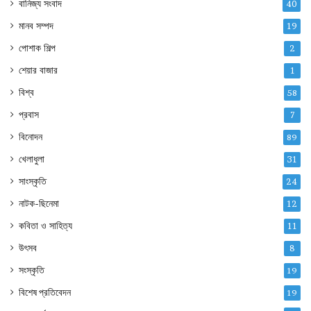
বানিজ্য সংবাদ
40
মানব সম্পদ
19
পোশাক শিল্প
2
শেয়ার বাজার
1
বিশ্ব
58
প্রবাস
7
বিনোদন
89
খেলাধুলা
31
সাংস্কৃতি
24
নাটক-ছিনেমা
12
কবিতা ও সাহিত্য
11
উৎসব
8
সংস্কৃতি
19
বিশেষ প্রতিবেদন
19