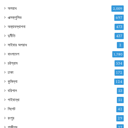
অপরাধ
2,009
এক্সক্লুসিভ
697
অব্যাবস্থাপনা
473
দুর্নীতি
437
সাইবার অপরাধ
2
বাংলাদেশ
1,780
চট্টগ্রাম
534
ঢাকা
172
কুমিল্লা
124
বরিশাল
53
গাইবান্ধা
51
সিলেট
42
রংপুর
29
গাজীপুর
27