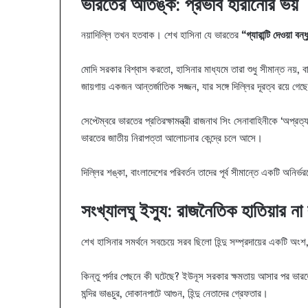
ভারতের আতঙ্ক: প্রভাব হারানোর ভয়
নয়াদিল্লি তখন হতবাক। শেখ হাসিনা যে ভারতের
“গ্যারান্টি দেওয়া বন্ধ
মোদি সরকার বিশ্বাস করতো, হাসিনার মাধ্যমে তারা শুধু সীমান্ত নয়,
জায়গায় একজন আন্তর্জাতিক সজ্জন, যার সঙ্গে দিল্লির দূরত্ব রয়ে গেছ
সেপ্টেম্বরে ভারতের প্রতিরক্ষামন্ত্রী রাজনাথ সিং সেনাবাহিনীকে ‘অপ্
ভারতের জাতীয় নিরাপত্তা আলোচনার কেন্দ্রে চলে আসে।
দিল্লির শঙ্কা, বাংলাদেশের পরিবর্তন তাদের পূর্ব সীমান্তে একটি অনির
সংখ্যালঘু ইস্যু: রাজনৈতিক হাতিয়ার ন
শেখ হাসিনার সমর্থনে সবচেয়ে সরব ছিলো হিন্দু সম্প্রদায়ের একটি অংশ,
কিন্তু পর্দার পেছনে কী ঘটেছে? ইউনূস সরকার ক্ষমতায় আসার পর ভারতের
মন্দির ভাঙচুর, দোকানপাটে আগুন, হিন্দু নেতাদের গ্রেফতার।