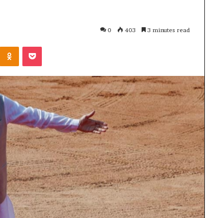
0
403
3 minutes read
Kontakte
Odnoklassniki
Pocket