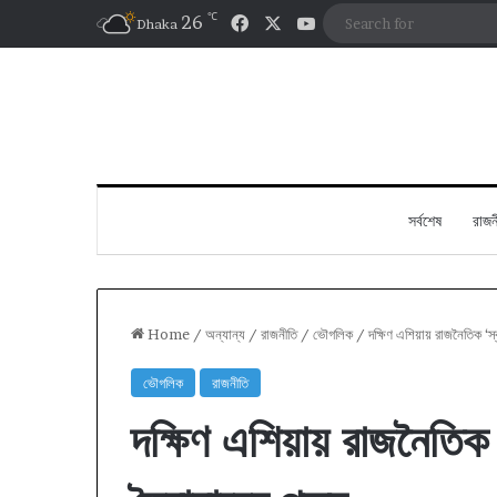
℃
Facebook
X
YouTube
26
Dhaka
সর্বশেষ
রাজন
Home
/
অন্যান্য
/
রাজনীতি
/
ভৌগলিক
/
দক্ষিণ এশিয়ায় রাজনৈতিক ‘স্
ভৌগলিক
রাজনীতি
দক্ষিণ এশিয়ায় রাজনৈতিক ‘