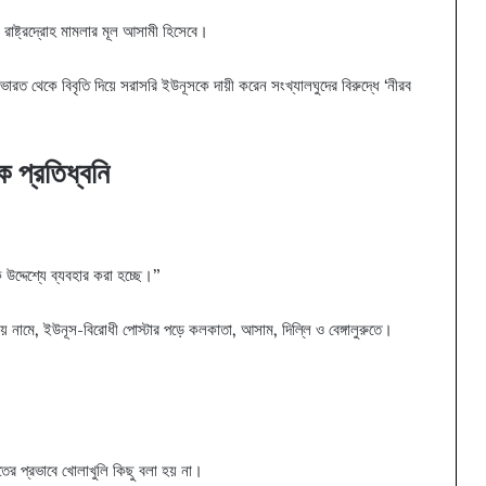
যা রাষ্ট্রদ্রোহ মামলার মূল আসামী হিসেবে।
ভারত থেকে বিবৃতি দিয়ে সরাসরি ইউনূসকে দায়ী করেন সংখ্যালঘুদের বিরুদ্ধে ‘নীরব
ক প্রতিধ্বনি
্দেশ্যে ব্যবহার করা হচ্ছে।”
তায় নামে, ইউনূস-বিরোধী পোস্টার পড়ে কলকাতা, আসাম, দিল্লি ও বেঙ্গালুরুতে।
তের প্রভাবে খোলাখুলি কিছু বলা হয় না।