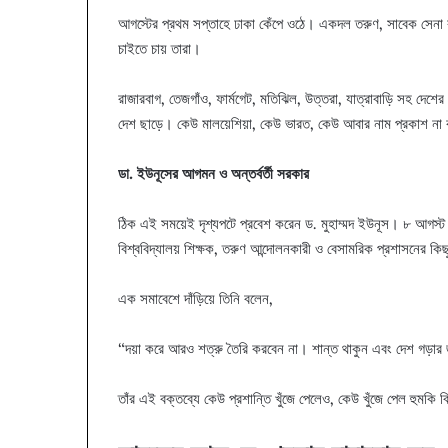
আগস্টের প্রথম সপ্তাহে ঢাকা কেঁপে ওঠে। একদল তরুণ, সাবেক সেনা কর
চাইতে চায় তারা।
রাজারবাগ, তেজগাঁও, ফার্মগেট, মতিঝিল, উত্তরা, যাত্রাবাড়ি সহ দেশের
দেশ ছাড়ে। কেউ মালয়েশিয়া, কেউ ভারত, কেউ আবার নাম প্রকাশ না 
ডা. ইউনূসের আগমন ও অন্তর্বর্তী সরকার
ঠিক এই সময়েই দৃশ্যপটে প্রবেশ করেন ড. মুহাম্মদ ইউনূস। ৮ আগস্ট ত
বিশ্ববিদ্যালয় শিক্ষক, তরুণ আন্দোলনকারী ও বেসামরিক প্রশাসনের কি
এক সমাবেশে দাঁড়িয়ে তিনি বলেন,
“দয়া করে আরও শত্রু তৈরি করবেন না। শান্ত থাকুন এবং দেশ গড়ার 
তাঁর এই বক্তব্যে কেউ প্রশান্তি খুঁজে পেলেও, কেউ খুঁজে পেল হুমকি