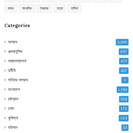
মাদক
সাংবাদিক
সৈরাচার
হত্যা
হাসিনা
Categories
অপরাধ
2,009
এক্সক্লুসিভ
697
অব্যাবস্থাপনা
473
দুর্নীতি
437
সাইবার অপরাধ
2
বাংলাদেশ
1,780
চট্টগ্রাম
534
ঢাকা
172
কুমিল্লা
124
বরিশাল
53