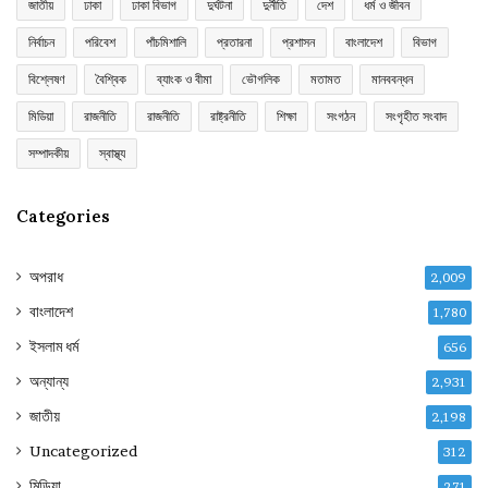
জাতীয়
ঢাকা
ঢাকা বিভাগ
দুর্ঘটনা
দুর্নীতি
দেশ
ধর্ম ও জীবন
নির্বাচন
পরিবেশ
পাঁচমিশালি
প্রতারনা
প্রশাসন
বাংলাদেশ
বিভাগ
বিশ্লেষণ
বৈশ্বিক
ব্যাংক ও বীমা
ভৌগলিক
মতামত
মানববন্ধন
মিডিয়া
রাজনীতি
রাজনীতি
রাষ্ট্রনীতি
শিক্ষা
সংগঠন
সংগৃহীত সংবাদ
সম্পাদকীয়
স্বাস্থ্য
Categories
অপরাধ
2,009
বাংলাদেশ
1,780
ইসলাম ধর্ম
656
অন্যান্য
2,931
জাতীয়
2,198
Uncategorized
312
মিডিয়া
271