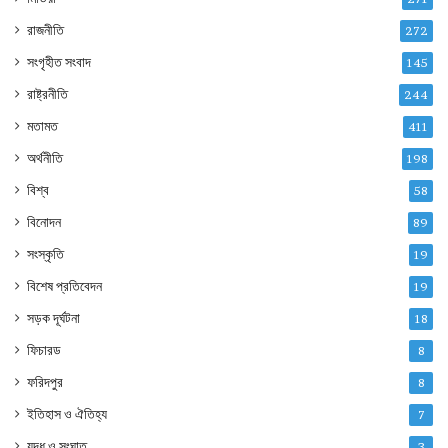
রাজনীতি
272
সংগৃহীত সংবাদ
145
রাষ্ট্রনীতি
244
মতামত
411
অর্থনীতি
198
বিশ্ব
58
বিনোদন
89
সংস্কৃতি
19
বিশেষ প্রতিবেদন
19
সড়ক দূর্ঘটনা
18
ফিচারড
8
ফরিদপুর
8
ইতিহাস ও ঐতিহ্য
7
যুদ্ধ ও সংঘাত
3