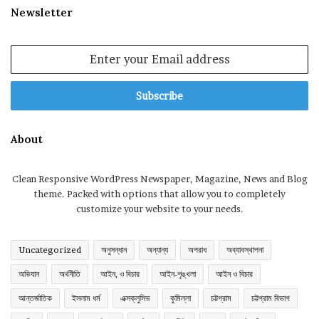
Newsletter
Enter
your
Email
address
About
Clean Responsive WordPress Newspaper, Magazine, News and Blog
theme. Packed with options that allow you to completely
customize your website to your needs.
Uncategorized
অনুসন্ধান
অন্যান্য
অপরাধ
অব্যাবস্থাপনা
অভিযান
অর্থনীতি
আইন, ও বিচার
আইন-শৃঙ্খলা
আইন ও বিচার
আন্তর্জাতিক
ইসলাম ধর্ম
এক্সক্লুসিভ
কুমিল্লা
চট্টগ্রাম
চট্টগ্রাম বিভাগ