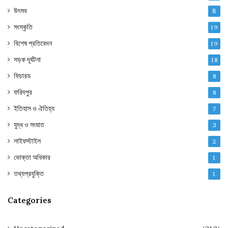
উৎসব
8
সংস্কৃতি
19
বিশেষ প্রতিবেদন
19
সড়ক দূর্ঘটনা
18
ফিচারড
8
ফরিদপুর
8
ইতিহাস ও ঐতিহ্য
7
যুদ্ধ ও সংঘাত
3
লাইফস্টাইল
2
ভোক্তা অধিকার
1
তথ্যপ্রযুক্তি
1
Categories