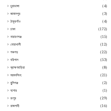
চুয়াডাঙ্গা
(4)
জামালপুর
(3)
ঠাকুরগাঁও
(4)
ঢাকা
(172)
নারায়ণগঞ্জ
(15)
নোয়াখালী
(12)
পঞ্চগড়
(22)
বরিশাল
(53)
ব্রাহ্মণবাড়িয়া
(8)
ময়মনসিংহ
(21)
মুন্সিগঞ্জ
(2)
যশোর
(1)
রংপুর
(29)
রাজশাহী
(16)