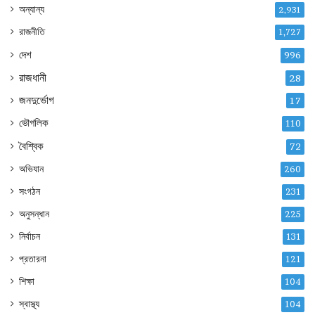
অন্যান্য
2,931
রাজনীতি
1,727
দেশ
996
রাজধানী
28
জনদুর্ভোগ
17
ভৌগলিক
110
বৈশ্বিক
72
অভিযান
260
সংগঠন
231
অনুসন্ধান
225
নির্বাচন
131
প্রতারনা
121
শিক্ষা
104
স্বাস্থ্য
104