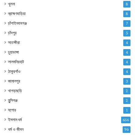
খুলনা
8
ব্রাহ্মণবাড়িয়া
8
চাঁপাইনবাবগঞ্জ
7
চাঁদপুর
5
সাতক্ষীরা
4
চুয়াডাঙ্গা
4
লালমনিরহাট
4
ঠাকুরগাঁও
4
জামালপুর
3
খাগড়াছড়ি
2
মুন্সিগঞ্জ
2
যশোর
1
ইসলাম ধর্ম
656
ধর্ম ও জীবন
96