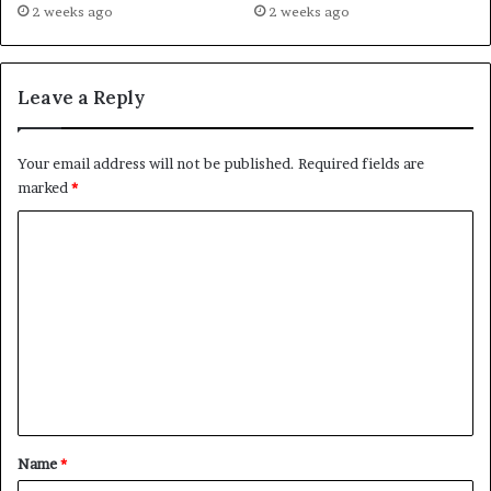
2 weeks ago
2 weeks ago
Leave a Reply
Your email address will not be published.
Required fields are
marked
*
C
o
m
m
e
n
t
*
Name
*