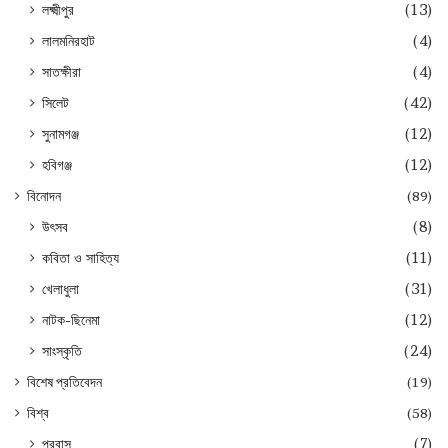
লক্ষ্মীপুর
(13)
লালমনিরহাট
(4)
সাতক্ষীরা
(4)
সিলেট
(42)
সুনামগঞ্জ
(12)
হবিগঞ্জ
(12)
বিনোদন
(89)
উৎসব
(8)
কবিতা ও সাহিত্য
(11)
খেলাধুলা
(31)
নাটক-ছিনেমা
(12)
সাংস্কৃতি
(24)
বিশেষ প্রতিবেদন
(19)
বিশ্ব
(58)
প্রবাস
(7)