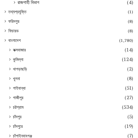
রাজশাহী বিভাগ
(4)
তথ্যপ্রযুক্তি
(1)
ফরিদপুর
(8)
ফিচারড
(8)
বাংলাদেশ
(1,780)
কক্সবাজার
(14)
কুমিল্লা
(124)
খাগড়াছড়ি
(2)
খুলনা
(8)
গাইবান্ধা
(51)
গাজীপুর
(27)
চট্টগ্রাম
(534)
চাঁদপুর
(5)
চাঁদপুরে
(19)
চাঁপাইনবাবগঞ্জ
(7)