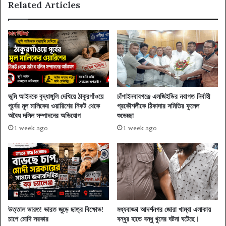
Related Articles
ভূমি আইনকে বৃদ্ধাঙ্গুলি দেখিয়ে ঠাকুরগাঁওয়ে
চাঁপাইনবাবগঞ্জে এলজিইডির নবাগত নির্বাহী
পূর্বের মূল মালিকের ওয়ারিশের নিকট থেকে
প্রকৌশলীকে ঠিকাদার সমিতির ফুলেল
অবৈধ দলিল সম্পাদনের অভিযোগ
শুভেচ্ছা
1 week ago
1 week ago
উত্তাল ভারত! ভারত জুড়ে ছাত্র বিক্ষোভ!
মধ্যবাড্ডা আদর্শনগর জোরা খাম্বা এলাকায়
চাপে মোদি সরকার
বন্ধুর হাতে বন্ধু খুনের ঘটনা ঘটেছে।