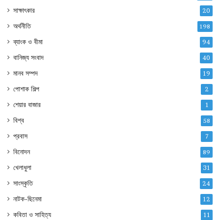
সাক্ষাৎকার
20
অর্থনীতি
198
ব্যাংক ও বীমা
94
বানিজ্য সংবাদ
40
মানব সম্পদ
19
পোশাক শিল্প
2
শেয়ার বাজার
1
বিশ্ব
58
প্রবাস
7
বিনোদন
89
খেলাধুলা
31
সাংস্কৃতি
24
নাটক-ছিনেমা
12
কবিতা ও সাহিত্য
11