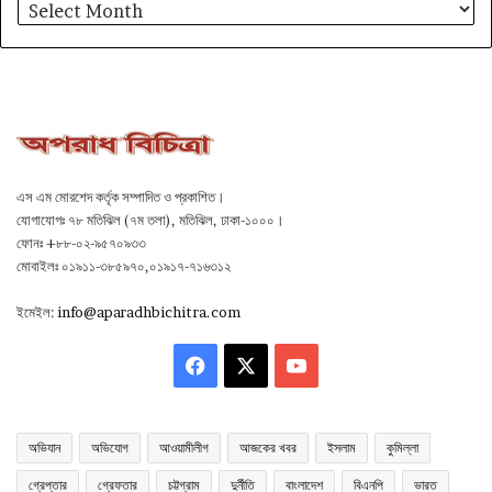
আর্কাইভ
এস এম মোরশেদ কর্তৃক সম্পাদিত ও প্রকাশিত।
যোগাযোগঃ ৭৮ মতিঝিল (৭ম তলা), মতিঝিল, ঢাকা-১০০০।
ফোনঃ +৮৮-০২-৯৫৭০৯৩৩
মোবাইলঃ ০১৯১১-৩৮৫৯৭০,০১৯১৭-৭১৬৩১২
ইমেইল:
info@aparadhbichitra.com
Facebook
X
YouTube
অভিযান
অভিযোগ
আওয়ামীলীগ
আজকের খবর
ইসলাম
কুমিল্লা
গ্রেপ্তার
গ্রেফতার
চট্টগ্রাম
দুর্নীতি
বাংলাদেশ
বিএনপি
ভারত