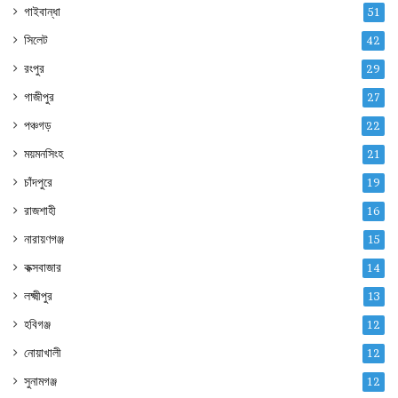
গাইবান্ধা
51
সিলেট
42
রংপুর
29
গাজীপুর
27
পঞ্চগড়
22
ময়মনসিংহ
21
চাঁদপুরে
19
রাজশাহী
16
নারায়ণগঞ্জ
15
কক্সবাজার
14
লক্ষ্মীপুর
13
হবিগঞ্জ
12
নোয়াখালী
12
সুনামগঞ্জ
12