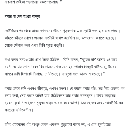
একপাশ থেইকা গড়গড়ায়া রক্ত পড়তাছে!”
বাবার না শেষ হওয়া কান্না
সেইদিনের পর থেকে মনির হোসেনের জীবনে পুত্রশোক এক স্থায়ী ক্ষত হয়ে রয়ে গেছে।
কাঁদতে কাঁদতে চোখের অবস্থা এতটাই খারাপ হয়েছিল যে, অপারেশন করাতে হয়েছে।
শোকে স্ট্রোক করে এখন তিনি প্রায় ঘরবন্দী।
কথা বলার সময়ও তার চোখ ভিজে উঠছিল। তিনি বলেন, “কান্দুম না? আমার ২৪ বছর
বয়সী জোয়ান পোলা! বেকারির সামনে গেলে মনে হয় পোলায় বিস্কুট খাইতাছে, টংয়ের
সামনে দেখি সিগারেট নিতাছে, চা নিতাছে। বন্ধুগো লগে আড্ডা মারতাছে।”
বাবার চোখে জনি এখনও জীবন্ত, এখনও চঞ্চল। যে বয়সে বাবার কাঁধে ভর দিয়ে ছেলের পথ
চলার কথা, সেই বয়সে জনিই হয়ে উঠেছিলেন তার বাবার অবলম্বন। বাবার আড়তের
ব্যবসা বুঝে নিয়েছিলেন মৃত্যুর মাত্র কয়েক বছর আগে। তিন ছেলের মধ্যে জনিই ছিলেন
সবচেয়ে দায়িত্বশীল।
মনির হোসেনের এই অশ্রু কেবল একজন পুত্রহারা বাবার নয়, এ যেন জুলাইয়ের