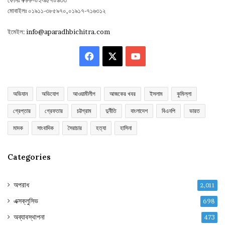
মোবাইলঃ ০১৯১১-৩৮৫৯৭০,০১৯১৭-৭১৬৩১২
ইমেইল:
info@aparadhbichitra.com
Facebook
X
YouTube
অভিযান
অভিযোগ
আওয়ামীলীগ
আজকের খবর
ইসলাম
কুমিল্লা
গ্রেপ্তার
গ্রেফতার
চট্টগ্রাম
দুর্নীতি
বাংলাদেশ
বিএনপি
ভারত
মাদক
সাংবাদিক
সৈরাচার
হত্যা
হাসিনা
Categories
অপরাধ
2,011
এক্সক্লুসিভ
698
অব্যাবস্থাপনা
473