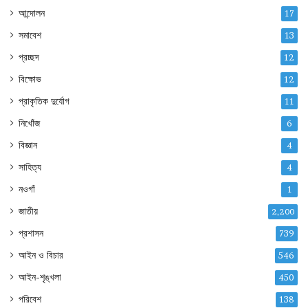
আন্দোলন
17
সমাবেশ
13
প্রচ্ছদ
12
বিক্ষোভ
12
প্রাকৃতিক দুর্যোগ
11
নিখোঁজ
6
বিজ্ঞান
4
সাহিত্য
4
নওগাঁ
1
জাতীয়
2,200
প্রশাসন
739
আইন ও বিচার
546
আইন-শৃঙ্খলা
450
পরিবেশ
138