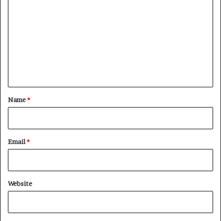
o
m
m
e
n
t
*
Name
*
Email
*
Website