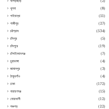
খাগড়াছড়ি
(2)
খুলনা
(8)
গাইবান্ধা
(51)
গাজীপুর
(27)
চট্টগ্রাম
(534)
চাঁদপুর
(5)
চাঁদপুরে
(19)
চাঁপাইনবাবগঞ্জ
(7)
চুয়াডাঙ্গা
(4)
জামালপুর
(3)
ঠাকুরগাঁও
(4)
ঢাকা
(172)
নারায়ণগঞ্জ
(15)
নোয়াখালী
(12)
পঞ্চগড়
(22)