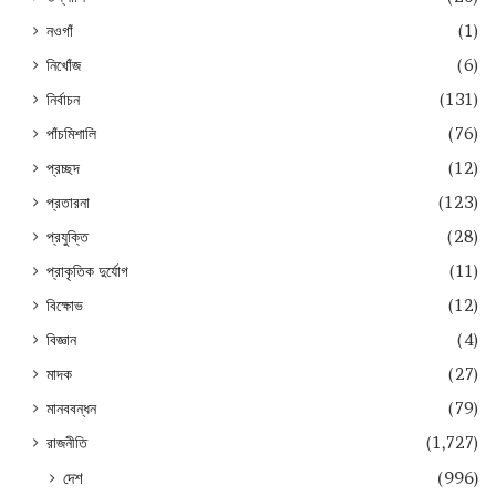
নওগাঁ
(1)
নিখোঁজ
(6)
নির্বাচন
(131)
পাঁচমিশালি
(76)
প্রচ্ছদ
(12)
প্রতারনা
(123)
প্রযুক্তি
(28)
প্রাকৃতিক দুর্যোগ
(11)
বিক্ষোভ
(12)
বিজ্ঞান
(4)
মাদক
(27)
মানববন্ধন
(79)
রাজনীতি
(1,727)
দেশ
(996)