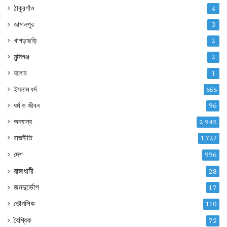
ঠাকুরগাঁও
4
জামালপুর
3
খাগড়াছড়ি
2
মুন্সিগঞ্জ
2
যশোর
1
ইসলাম ধর্ম
656
ধর্ম ও জীবন
96
অন্যান্য
2,942
রাজনীতি
1,727
দেশ
996
রাজধানী
28
জনদুর্ভোগ
17
ভৌগলিক
110
বৈশ্বিক
72