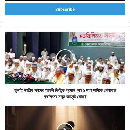
Email
address
জুলাই
জাতীয়
সনদের
আইনী
ভিত্তি
প্রদান-
সহ
৬
দফা
দাবিতে
জুলাই জাতীয় সনদের আইনী ভিত্তি প্রদান-সহ ৬ দফা দাবিতে খেলাফত
খেলাফত
মজলিসের নতুন কর্মসূচি ঘোষণা
মজলিসের
নতুন
জীবনের
কর্মসূচি
সংকীর্ণতা
ঘোষণা
দূর
করে