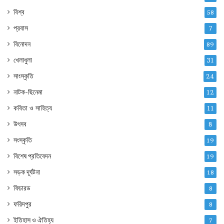
বিশ্ব
58
প্রবাস
7
বিনোদন
89
খেলাধুলা
31
সাংস্কৃতি
24
নাটক-ছিনেমা
12
কবিতা ও সাহিত্য
11
উৎসব
8
সংস্কৃতি
19
বিশেষ প্রতিবেদন
19
সড়ক দূর্ঘটনা
18
ফিচারড
8
ফরিদপুর
8
ইতিহাস ও ঐতিহ্য
7