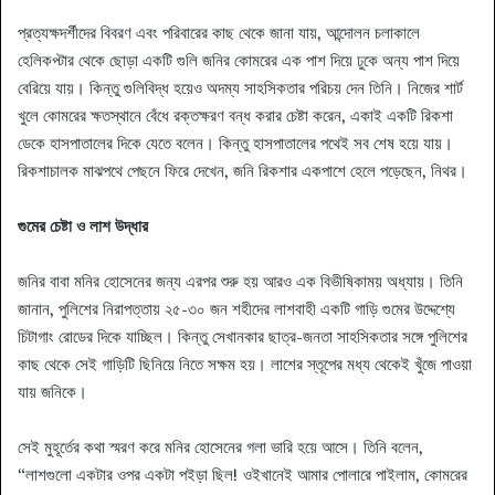
প্রত্যক্ষদর্শীদের বিবরণ এবং পরিবারের কাছ থেকে জানা যায়, আন্দোলন চলাকালে
হেলিকপ্টার থেকে ছোড়া একটি গুলি জনির কোমরের এক পাশ দিয়ে ঢুকে অন্য পাশ দিয়ে
বেরিয়ে যায়। কিন্তু গুলিবিদ্ধ হয়েও অদম্য সাহসিকতার পরিচয় দেন তিনি। নিজের শার্ট
খুলে কোমরের ক্ষতস্থানে বেঁধে রক্তক্ষরণ বন্ধ করার চেষ্টা করেন, একাই একটি রিকশা
ডেকে হাসপাতালের দিকে যেতে বলেন। কিন্তু হাসপাতালের পথেই সব শেষ হয়ে যায়।
রিকশাচালক মাঝপথে পেছনে ফিরে দেখেন, জনি রিকশার একপাশে হেলে পড়েছেন, নিথর।
গুমের চেষ্টা ও লাশ উদ্ধার
জনির বাবা মনির হোসেনের জন্য এরপর শুরু হয় আরও এক বিভীষিকাময় অধ্যায়। তিনি
জানান, পুলিশের নিরাপত্তায় ২৫-৩০ জন শহীদের লাশবাহী একটি গাড়ি গুমের উদ্দেশ্যে
চিটাগাং রোডের দিকে যাচ্ছিল। কিন্তু সেখানকার ছাত্র-জনতা সাহসিকতার সঙ্গে পুলিশের
কাছ থেকে সেই গাড়িটি ছিনিয়ে নিতে সক্ষম হয়। লাশের স্তূপের মধ্য থেকেই খুঁজে পাওয়া
যায় জনিকে।
সেই মুহূর্তের কথা স্মরণ করে মনির হোসেনের গলা ভারি হয়ে আসে। তিনি বলেন,
“লাশগুলো একটার ওপর একটা পইড়া ছিল! ওইখানেই আমার পোলারে পাইলাম, কোমরের