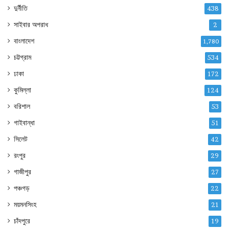
দুর্নীতি
438
সাইবার অপরাধ
2
বাংলাদেশ
1,780
চট্টগ্রাম
534
ঢাকা
172
কুমিল্লা
124
বরিশাল
53
গাইবান্ধা
51
সিলেট
42
রংপুর
29
গাজীপুর
27
পঞ্চগড়
22
ময়মনসিংহ
21
চাঁদপুরে
19