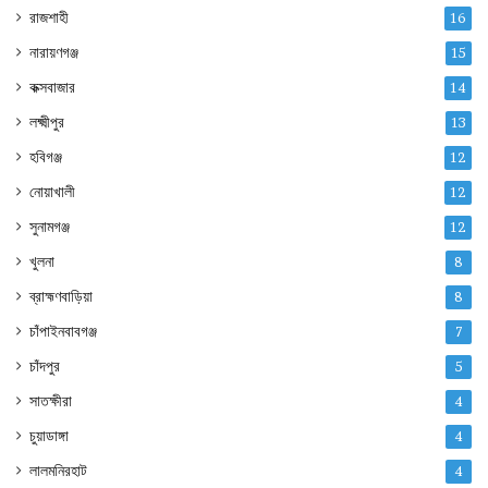
রাজশাহী
16
নারায়ণগঞ্জ
15
কক্সবাজার
14
লক্ষ্মীপুর
13
হবিগঞ্জ
12
নোয়াখালী
12
সুনামগঞ্জ
12
খুলনা
8
ব্রাহ্মণবাড়িয়া
8
চাঁপাইনবাবগঞ্জ
7
চাঁদপুর
5
সাতক্ষীরা
4
চুয়াডাঙ্গা
4
লালমনিরহাট
4