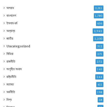
অপরাধ
2,011
বাংলাদেশ
1,780
ইসলাম ধর্ম
656
অন্যান্য
2,942
জাতীয়
2,200
Uncategorized
312
মিডিয়া
271
রাজনীতি
272
সংগৃহীত সংবাদ
145
রাষ্ট্রনীতি
244
মতামত
411
অর্থনীতি
198
বিশ্ব
58