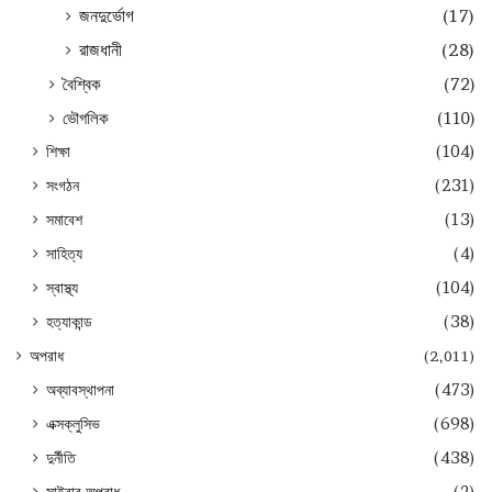
জনদুর্ভোগ
(17)
রাজধানী
(28)
বৈশ্বিক
(72)
ভৌগলিক
(110)
শিক্ষা
(104)
সংগঠন
(231)
সমাবেশ
(13)
সাহিত্য
(4)
স্বাস্থ্য
(104)
হত্যাকান্ড
(38)
অপরাধ
(2,011)
অব্যাবস্থাপনা
(473)
এক্সক্লুসিভ
(698)
দুর্নীতি
(438)
সাইবার অপরাধ
(2)