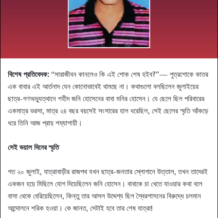
বিশেষ প্রতিবেদক:
“সারাজীবন কানলেও কি এই শোক শেষ হইব?”— পুত্রশোকে কাতর
এক বাবার এই আর্তনাদ যেন কোনোভাবেই থামছে না। কথাগুলো বলছিলেন জুলাইয়ের
ছাত্র-গণঅভ্যুত্থানে শহীদ জনি হোসেনের বাবা মনির হোসেন। যে ছেলে ছিল পরিবারের
একমাত্র ভরসা, মাত্র ২৪ বছর বয়সেই সংসারের হাল ধরেছিল, সেই ছেলের স্মৃতি আঁকড়ে
ধরে তিনি আজ প্রায় শয্যাশায়ী।
সেই ভয়াল দিনের স্মৃতি
গত ২০ জুলাই, যাত্রাবাড়ীর রাজপথ যখন ছাত্র-জনতার স্লোগানে উত্তাল, তখন তাদেরই
একজন হয়ে মিছিলে যোগ দিয়েছিলেন জনি হোসেন। বাবাকে চা খেতে যাওয়ার কথা বলে
বাসা থেকে বেরিয়েছিলেন, কিন্তু তার আসল উদ্দেশ্য ছিল স্বৈরশাসনের বিরুদ্ধে চলমান
আন্দোলনে শরিক হওয়া। কে জানত, সেটাই হবে তার শেষ যাত্রা!