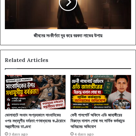
বরকত
লাভের
উপায়
জীবনের সংকীর্ণতা দূর করে বরকত লাভের উপায়
Related Articles
ভোলাহাটে সংবাদ সংগ্রহকালে সাংবাদিকের
ফেনী পাসপোর্ট অফিসে এডি জাহাঙ্গীরের
ওপর মধ্যযুগীয় বর্বরতা:গণমাধ্যমের কণ্ঠরোধে
বিরুদ্ধে দালাল পোষা সহ সার্বিক কর্মকান্ডে
সন্ত্রাসীদের তাণ্ডব!
অনিয়মের অভিযোগ
3 days ago
4 days ago