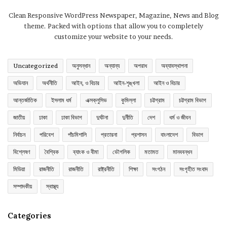
Clean Responsive WordPress Newspaper, Magazine, News and Blog
theme. Packed with options that allow you to completely
customize your website to your needs.
Uncategorized
অনুসন্ধান
অন্যান্য
অপরাধ
অব্যাবস্থাপনা
অভিযান
অর্থনীতি
আইন, ও বিচার
আইন-শৃঙ্খলা
আইন ও বিচার
আন্তর্জাতিক
ইসলাম ধর্ম
এক্সক্লুসিভ
কুমিল্লা
চট্টগ্রাম
চট্টগ্রাম বিভাগ
জাতীয়
ঢাকা
ঢাকা বিভাগ
দুর্ঘটনা
দুর্নীতি
দেশ
ধর্ম ও জীবন
নির্বাচন
পরিবেশ
পাঁচমিশালি
প্রতারনা
প্রশাসন
বাংলাদেশ
বিভাগ
বিশ্লেষণ
বৈশ্বিক
ব্যাংক ও বীমা
ভৌগলিক
মতামত
মানববন্ধন
মিডিয়া
রাজনীতি
রাজনীতি
রাষ্ট্রনীতি
শিক্ষা
সংগঠন
সংগৃহীত সংবাদ
সম্পাদকীয়
স্বাস্থ্য
Categories