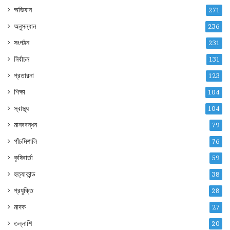
অভিযান
271
অনুসন্ধান
236
সংগঠন
231
নির্বাচন
131
প্রতারনা
123
শিক্ষা
104
স্বাস্থ্য
104
মানববন্ধন
79
পাঁচমিশালি
76
কৃষিবার্তা
59
হত্যাকান্ড
38
প্রযুক্তি
28
মাদক
27
তল্লাশি
20