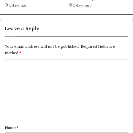
2 days ago
2 days ago
Leave a Reply
Your email address will not be published.
Required fields are
marked
*
C
o
m
m
e
n
t
*
Name
*