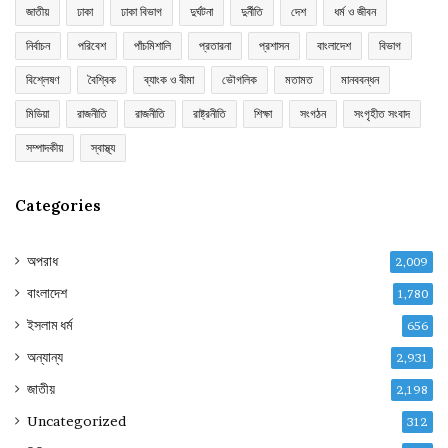
জাতীয়
ঢাকা
ঢাকা বিভাগ
দুর্ঘটনা
দুর্নীতি
দেশ
ধর্ম ও জীবন
নির্বাচন
পরিবেশ
পাঁচমিশালি
প্রতারনা
প্রশাসন
বাংলাদেশ
বিভাগ
বিশ্লেষণ
বৈশ্বিক
ব্যাংক ও বীমা
ভৌগলিক
মতামত
মানববন্ধন
মিডিয়া
রাজনীতি
রাজনীতি
রাষ্ট্রনীতি
শিক্ষা
সংগঠন
সংগৃহীত সংবাদ
সম্পাদকীয়
স্বাস্থ্য
Categories
অপরাধ
2,009
বাংলাদেশ
1,780
ইসলাম ধর্ম
656
অন্যান্য
2,931
জাতীয়
2,198
Uncategorized
312