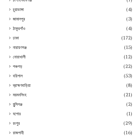
চুয়াডাঙ্গা
(4)
জামালপুর
(3)
ঠাকুরগাঁও
(4)
ঢাকা
(172)
নারায়ণগঞ্জ
(15)
নোয়াখালী
(12)
পঞ্চগড়
(22)
বরিশাল
(53)
ব্রাহ্মণবাড়িয়া
(8)
ময়মনসিংহ
(21)
মুন্সিগঞ্জ
(2)
যশোর
(1)
রংপুর
(29)
রাজশাহী
(16)