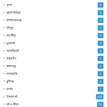
খুলনা
8
ব্রাহ্মণবাড়িয়া
8
চাঁপাইনবাবগঞ্জ
7
চাঁদপুর
5
সাতক্ষীরা
4
চুয়াডাঙ্গা
4
লালমনিরহাট
4
ঠাকুরগাঁও
4
জামালপুর
3
খাগড়াছড়ি
2
মুন্সিগঞ্জ
2
যশোর
1
ইসলাম ধর্ম
656
ধর্ম ও জীবন
96