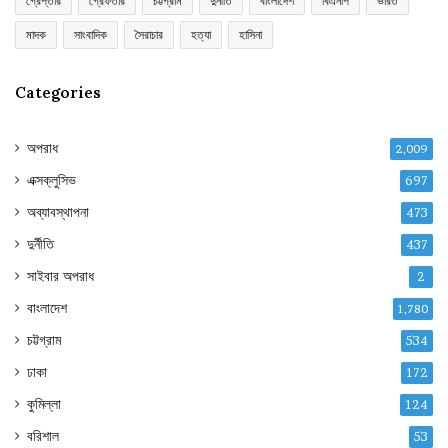
গ্রেপ্তার
গ্রেফতার
চট্টগ্রাম
দুর্নীতি
বাংলাদেশ
বিএনপি
ভারত
মাদক
সাংবাদিক
সৈরাচার
হত্যা
হাসিনা
Categories
অপরাধ
2,009
এক্সক্লুসিভ
697
অব্যাবস্থাপনা
473
দুর্নীতি
437
সাইবার অপরাধ
2
বাংলাদেশ
1,780
চট্টগ্রাম
534
ঢাকা
172
কুমিল্লা
124
বরিশাল
53