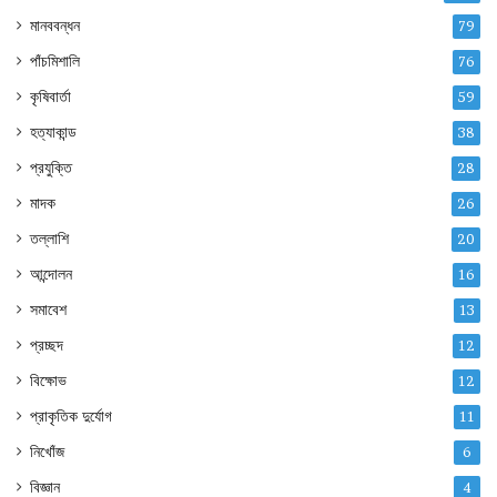
মানববন্ধন
79
পাঁচমিশালি
76
কৃষিবার্তা
59
হত্যাকান্ড
38
প্রযুক্তি
28
মাদক
26
তল্লাশি
20
আন্দোলন
16
সমাবেশ
13
প্রচ্ছদ
12
বিক্ষোভ
12
প্রাকৃতিক দুর্যোগ
11
নিখোঁজ
6
বিজ্ঞান
4