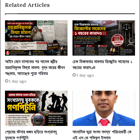
Related Articles
আইন মেনে তালাকের পর সাবেক স্ত্রীর
চেক ডিজঅনার মামলায় রিজেন্টের সাহেদের ১
হয়রানিমূলক মিথ্যা মামলা: বৃদ্ধ মায়ের জীবন
বছরের কারাদণ্ড
শঙ্কায়, আতঙ্কে পুরো পরিবার
1 day ago
1 day ago
প্রেমের ঘটনায় গুজব ছড়িয়ে সংখ্যালঘু
সাংবাদিক ভুয়া সংসদ সদস্য’ পরিচয়ধারী কে
যুবককে গণপিটুনি
এই এস কে শফিকুল ইসলাম