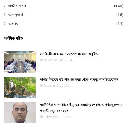
সংগৃহীত সংবাদ
(145)
সড়ক দূর্ঘটনা
(18)
সংস্কৃতি
(19)
সর্বাধিক পঠিত
এসবিএসি ব্যাংকের ১৮৯তম পর্ষদ সভা অনুষ্ঠিত
December 30, 2024
শার্শায় নিহতের দুই মাস পর কবর থেকে গৃহবধূর লাশ উত্তোলন
October 31, 2024
অর্থনৈতিক ও সামাজিক উন্নয়ন: সম্ভাব্য প্রেক্ষিতে গণঅভ্যুত্থান
পরবর্তী নতুন বাংলাদেশ
February 23, 2025