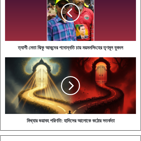
ঝিকু
আকন্দের
পদোন্নতি
চায়
ময়মনসিংহের
তৃণমূল
যুবদল
ত্যাগী নেতা ঝিকু আকন্দের পদোন্নতি চায় ময়মনসিংহের তৃণমূল যুবদল
মিথ্যার
ভয়াবহ
পরিণতি:
হাদিসের
আলোকে
কঠোর
সতর্কতা
মিথ্যার ভয়াবহ পরিণতি: হাদিসের আলোকে কঠোর সতর্কতা