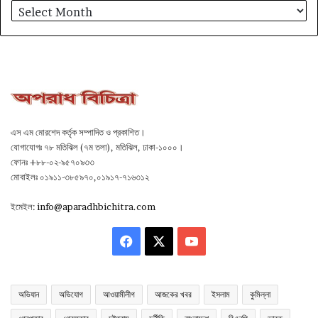
আর্কাইভ
এস এম মোরশেদ কর্তৃক সম্পাদিত ও প্রকাশিত।
যোগাযোগঃ ৭৮ মতিঝিল (৭ম তলা), মতিঝিল, ঢাকা-১০০০।
ফোনঃ +৮৮-০২-৯৫৭০৯৩৩
মোবাইলঃ ০১৯১১-৩৮৫৯৭০,০১৯১৭-৭১৬৩১২
ইমেইল:
info@aparadhbichitra.com
Facebook
X
YouTube
অভিযান
অভিযোগ
আওয়ামীলীগ
আজকের খবর
ইসলাম
কুমিল্লা