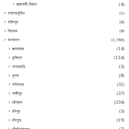
রাজশাহী বিভাগ
(4)
তথ্যপ্রযুক্তি
(1)
ফরিদপুর
(8)
ফিচারড
(8)
বাংলাদেশ
(1,780)
কক্সবাজার
(14)
কুমিল্লা
(124)
খাগড়াছড়ি
(2)
খুলনা
(8)
গাইবান্ধা
(51)
গাজীপুর
(27)
চট্টগ্রাম
(534)
চাঁদপুর
(5)
চাঁদপুরে
(19)
চাঁপাইনবাবগঞ্জ
(7)