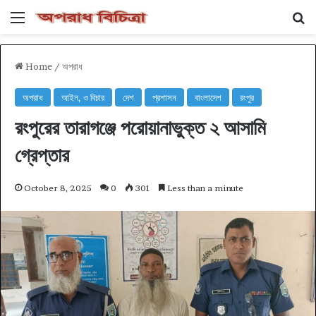
Menu
Se
Home
/
অপরাধ
অপরাধ
আইন, ও বিচার
দেশ
প্রশাসন
বাংলাদেশ
রংপুর
রংপুরের তারাগঞ্জে পরোয়ানাভুক্ত ২ আসামি
গ্রেপ্তার
October 8, 2025
0
301
Less than a minute