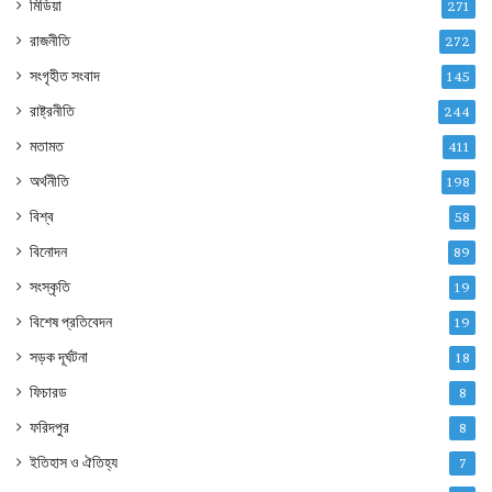
মিডিয়া
271
রাজনীতি
272
সংগৃহীত সংবাদ
145
রাষ্ট্রনীতি
244
মতামত
411
অর্থনীতি
198
বিশ্ব
58
বিনোদন
89
সংস্কৃতি
19
বিশেষ প্রতিবেদন
19
সড়ক দূর্ঘটনা
18
ফিচারড
8
ফরিদপুর
8
ইতিহাস ও ঐতিহ্য
7