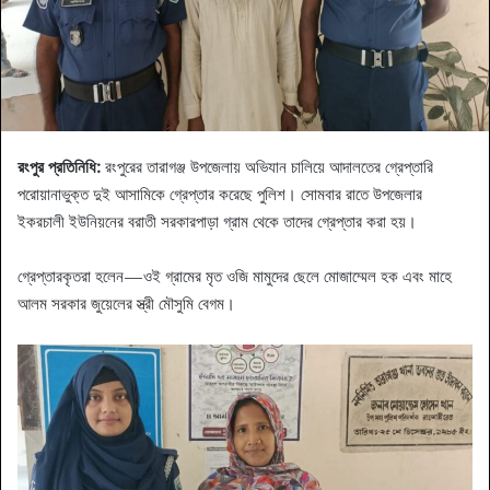
রংপুর প্রতিনিধি:
রংপুরের তারাগঞ্জ উপজেলায় অভিযান চালিয়ে আদালতের গ্রেপ্তারি
পরোয়ানাভুক্ত দুই আসামিকে গ্রেপ্তার করেছে পুলিশ। সোমবার রাতে উপজেলার
ইকরচালী ইউনিয়নের বরাতী সরকারপাড়া গ্রাম থেকে তাদের গ্রেপ্তার করা হয়।
গ্রেপ্তারকৃতরা হলেন—ওই গ্রামের মৃত ওজি মামুদের ছেলে মোজাম্মেল হক এবং মাহে
আলম সরকার জুয়েলের স্ত্রী মৌসুমি বেগম।