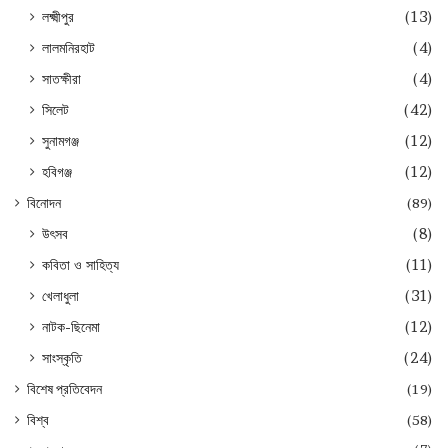
লক্ষ্মীপুর
(13)
লালমনিরহাট
(4)
সাতক্ষীরা
(4)
সিলেট
(42)
সুনামগঞ্জ
(12)
হবিগঞ্জ
(12)
বিনোদন
(89)
উৎসব
(8)
কবিতা ও সাহিত্য
(11)
খেলাধুলা
(31)
নাটক-ছিনেমা
(12)
সাংস্কৃতি
(24)
বিশেষ প্রতিবেদন
(19)
বিশ্ব
(58)