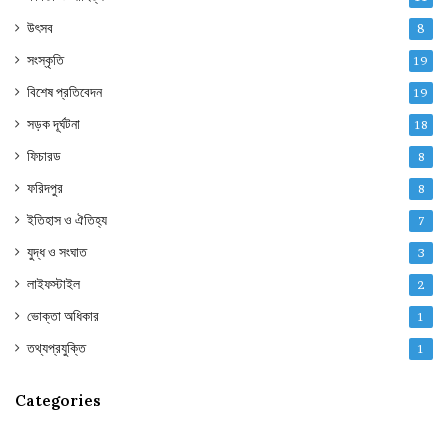
উৎসব
8
সংস্কৃতি
19
বিশেষ প্রতিবেদন
19
সড়ক দূর্ঘটনা
18
ফিচারড
8
ফরিদপুর
8
ইতিহাস ও ঐতিহ্য
7
যুদ্ধ ও সংঘাত
3
লাইফস্টাইল
2
ভোক্তা অধিকার
1
তথ্যপ্রযুক্তি
1
Categories