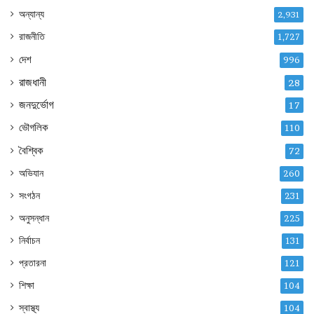
অন্যান্য
2,931
রাজনীতি
1,727
দেশ
996
রাজধানী
28
জনদুর্ভোগ
17
ভৌগলিক
110
বৈশ্বিক
72
অভিযান
260
সংগঠন
231
অনুসন্ধান
225
নির্বাচন
131
প্রতারনা
121
শিক্ষা
104
স্বাস্থ্য
104