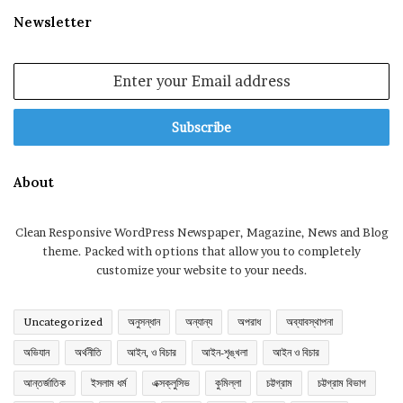
Newsletter
Enter
your
Email
address
About
Clean Responsive WordPress Newspaper, Magazine, News and Blog
theme. Packed with options that allow you to completely
customize your website to your needs.
Uncategorized
অনুসন্ধান
অন্যান্য
অপরাধ
অব্যাবস্থাপনা
অভিযান
অর্থনীতি
আইন, ও বিচার
আইন-শৃঙ্খলা
আইন ও বিচার
আন্তর্জাতিক
ইসলাম ধর্ম
এক্সক্লুসিভ
কুমিল্লা
চট্টগ্রাম
চট্টগ্রাম বিভাগ