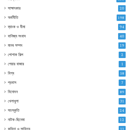
সাক্ষাৎকার
20
অর্থনীতি
198
ব্যাংক ও বীমা
94
বানিজ্য সংবাদ
40
মানব সম্পদ
19
পোশাক শিল্প
2
শেয়ার বাজার
1
বিশ্ব
58
প্রবাস
7
বিনোদন
89
খেলাধুলা
31
সাংস্কৃতি
24
নাটক-ছিনেমা
12
কবিতা ও সাহিত্য
11