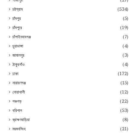
গাজীপুর
(27)
চট্টগ্রাম
(534)
চাঁদপুর
(5)
চাঁদপুরে
(19)
চাঁপাইনবাবগঞ্জ
(7)
চুয়াডাঙ্গা
(4)
জামালপুর
(3)
ঠাকুরগাঁও
(4)
ঢাকা
(172)
নারায়ণগঞ্জ
(15)
নোয়াখালী
(12)
পঞ্চগড়
(22)
বরিশাল
(53)
ব্রাহ্মণবাড়িয়া
(8)
ময়মনসিংহ
(21)