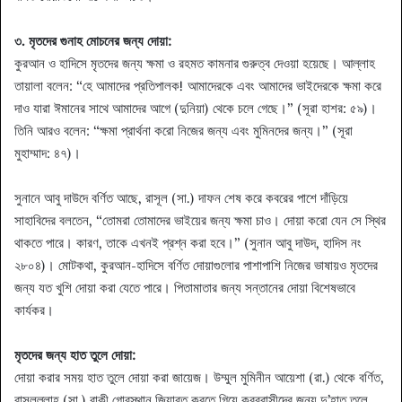
৩. মৃতদের গুনাহ মোচনের জন্য দোয়া:
কুরআন ও হাদিসে মৃতদের জন্য ক্ষমা ও রহমত কামনার গুরুত্ব দেওয়া হয়েছে। আল্লাহ
তায়ালা বলেন: “হে আমাদের প্রতিপালক! আমাদেরকে এবং আমাদের ভাইদেরকে ক্ষমা করে
দাও যারা ঈমানের সাথে আমাদের আগে (দুনিয়া) থেকে চলে গেছে।” (সূরা হাশর: ৫৯)।
তিনি আরও বলেন: “ক্ষমা প্রার্থনা করো নিজের জন্য এবং মুমিনদের জন্য।” (সূরা
মুহাম্মাদ: ৪৭)।
সুনানে আবু দাউদে বর্ণিত আছে, রাসূল (সা.) দাফন শেষ করে কবরের পাশে দাঁড়িয়ে
সাহাবিদের বলতেন, “তোমরা তোমাদের ভাইয়ের জন্য ক্ষমা চাও। দোয়া করো যেন সে স্থির
থাকতে পারে। কারণ, তাকে এখনই প্রশ্ন করা হবে।” (সুনান আবু দাউদ, হাদিস নং
২৮০৪)। মোটকথা, কুরআন-হাদিসে বর্ণিত দোয়াগুলোর পাশাপাশি নিজের ভাষায়ও মৃতদের
জন্য যত খুশি দোয়া করা যেতে পারে। পিতামাতার জন্য সন্তানের দোয়া বিশেষভাবে
কার্যকর।
মৃতদের জন্য হাত তুলে দোয়া:
দোয়া করার সময় হাত তুলে দোয়া করা জায়েজ। উম্মুল মুমিনীন আয়েশা (রা.) থেকে বর্ণিত,
রাসূলুল্লাহ (সা.) বাকী গোরস্থান জিয়ারত করতে গিয়ে কবরবাসীদের জন্য দু’হাত তুলে