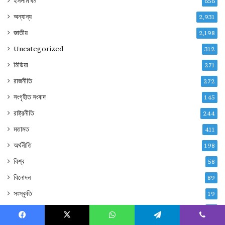
ইসলাম ধর্ম
656
অন্যান্য
2,931
জাতীয়
2,198
Uncategorized
312
মিডিয়া
271
রাজনীতি
272
সংগৃহীত সংবাদ
145
রাষ্ট্রনীতি
244
মতামত
411
অর্থনীতি
198
বিশ্ব
58
বিনোদন
89
সংস্কৃতি
19
বিশেষ প্রতিবেদন
19
Facebook
X
WhatsApp
Telegram
Viber