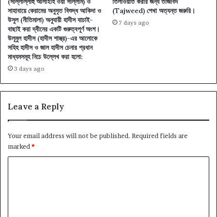
(সাল্লাল্লাহু আলাইহি ওয়া সাল্লাম) ও
তিলাওয়াত করার জন্য তাজবিদ
সাহাবায়ে কেরামের অনুসৃত বিশুদ্ধ আকিদা ও
(Tajweed) শেখা অত্যন্ত জরুরি।
উসুল (নীতিমালা) অনুযায়ী হাদীস যাচাই-
7 days ago
বাছাই করা দ্বীনের একটি গুরুত্বপূর্ণ অংশ।
উলূমুল হাদীস (হাদীস শাস্ত্র)-এর আলোকে
সহিহ হাদীস ও জাল হাদীস চেনার প্রধান
মাধ্যমসমূহ নিচে উল্লেখ করা হলো:
3 days ago
Leave a Reply
Your email address will not be published.
Required fields are
marked
*
C
o
m
m