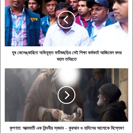
কেলেঙ্কারিতে
অভিযুক্ত
ফটিকছড়ির
সেই
শিক্ষা
কর্মকর্তা
আজিমেল
কদর
বহাল
ঘুষ কেলেঙ্কারিতে অভিযুক্ত ফটিকছড়ির সেই শিক্ষা কর্মকর্তা আজিমেল কদর
তবিয়তে
বহাল তবিয়তে
কৃপণতা:
আত্মঘাতী
এক
নিন্দনীয়
স্বভাব
–
কুরআন
ও
হাদিসের
আলোকে
কৃপণতা: আত্মঘাতী এক নিন্দনীয় স্বভাব – কুরআন ও হাদিসের আলোকে বিশ্লেষণ