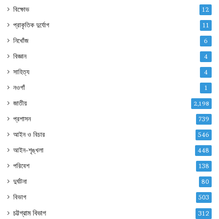
বিক্ষোভ
12
প্রাকৃতিক দুর্যোগ
11
নিখোঁজ
6
বিজ্ঞান
4
সাহিত্য
4
নওগাঁ
1
জাতীয়
2,198
প্রশাসন
739
আইন ও বিচার
546
আইন-শৃঙ্খলা
448
পরিবেশ
138
দুর্ঘটনা
80
বিভাগ
503
চট্টগ্রাম বিভাগ
312