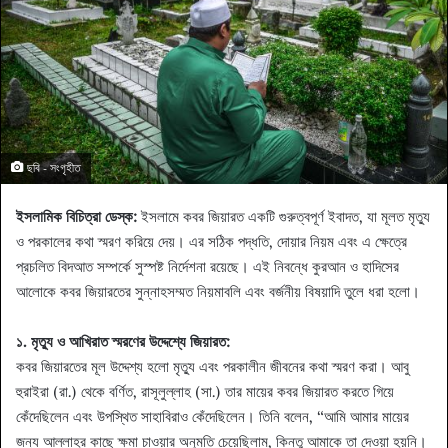
ছবি - সংগৃহীত
ইসলামিক বিচিত্রা ডেস্ক:
ইসলামে কবর জিয়ারত একটি গুরুত্বপূর্ণ ইবাদত, যা মূলত মৃত্যু
ও পরকালের কথা স্মরণ করিয়ে দেয়। এর সঠিক পদ্ধতি, দোয়ার নিয়ম এবং এ ক্ষেত্রে
প্রচলিত বিদআত সম্পর্কে সুস্পষ্ট নির্দেশনা রয়েছে। এই নিবন্ধে কুরআন ও হাদিসের
আলোকে কবর জিয়ারতের সুন্নাহসম্মত নিয়মাবলি এবং বর্জনীয় বিষয়াদি তুলে ধরা হলো।
১. মৃত্যু ও আখিরাত স্মরণের উদ্দেশ্যে জিয়ারত:
কবর জিয়ারতের মূল উদ্দেশ্য হলো মৃত্যু এবং পরকালীন জীবনের কথা স্মরণ করা। আবু
হুরাইরা (রা.) থেকে বর্ণিত, রাসূলুল্লাহ (সা.) তার মায়ের কবর জিয়ারত করতে গিয়ে
কেঁদেছিলেন এবং উপস্থিত সাহাবিরাও কেঁদেছিলেন। তিনি বলেন, “আমি আমার মায়ের
জন্য আল্লাহর কাছে ক্ষমা চাওয়ার অনুমতি চেয়েছিলাম, কিন্তু আমাকে তা দেওয়া হয়নি।