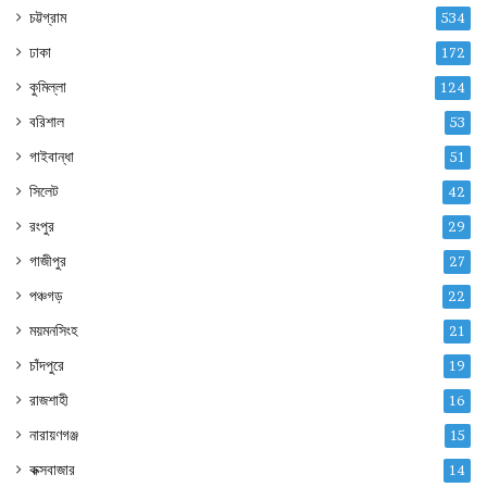
চট্টগ্রাম
534
ঢাকা
172
কুমিল্লা
124
বরিশাল
53
গাইবান্ধা
51
সিলেট
42
রংপুর
29
গাজীপুর
27
পঞ্চগড়
22
ময়মনসিংহ
21
চাঁদপুরে
19
রাজশাহী
16
নারায়ণগঞ্জ
15
কক্সবাজার
14