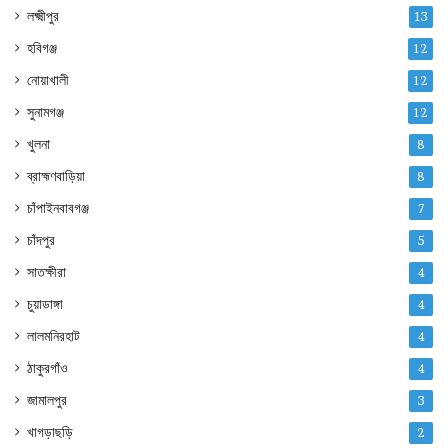
লক্ষ্মীপুর
13
হবিগঞ্জ
12
নোয়াখালী
12
সুনামগঞ্জ
12
খুলনা
8
ব্রাহ্মণবাড়িয়া
8
চাঁপাইনবাবগঞ্জ
7
চাঁদপুর
5
সাতক্ষীরা
4
চুয়াডাঙ্গা
4
লালমনিরহাট
4
ঠাকুরগাঁও
4
জামালপুর
3
খাগড়াছড়ি
2