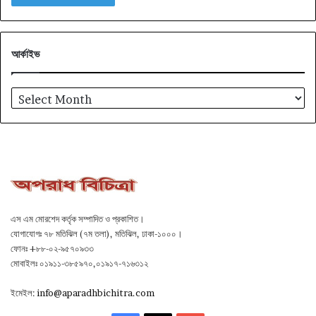
আর্কাইভ
আর্কাইভ
এস এম মোরশেদ কর্তৃক সম্পাদিত ও প্রকাশিত।
যোগাযোগঃ ৭৮ মতিঝিল (৭ম তলা), মতিঝিল, ঢাকা-১০০০।
ফোনঃ +৮৮-০২-৯৫৭০৯৩৩
মোবাইলঃ ০১৯১১-৩৮৫৯৭০,০১৯১৭-৭১৬৩১২
ইমেইল:
info@aparadhbichitra.com