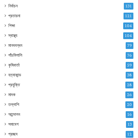
নির্বাচন
131
প্রতারনা
121
শিক্ষা
104
স্বাস্থ্য
104
মানববন্ধন
79
পাঁচমিশালি
76
কৃষিবার্তা
59
হত্যাকান্ড
38
প্রযুক্তি
28
মাদক
26
তল্লাশি
20
আন্দোলন
16
সমাবেশ
13
প্রচ্ছদ
12