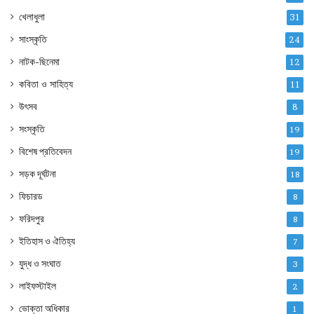
খেলাধুলা
31
সাংস্কৃতি
24
নাটক-ছিনেমা
12
কবিতা ও সাহিত্য
11
উৎসব
8
সংস্কৃতি
19
বিশেষ প্রতিবেদন
19
সড়ক দূর্ঘটনা
18
ফিচারড
8
ফরিদপুর
8
ইতিহাস ও ঐতিহ্য
7
যুদ্ধ ও সংঘাত
3
লাইফস্টাইল
2
ভোক্তা অধিকার
1