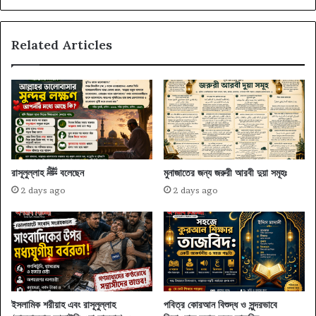
বিশ্লেষণ
Related Articles
রাসূলুল্লাহ ﷺ বলেছেন
মুনাজাতের জন্য জরুরী আরবী দুয়া সমূহঃ
2 days ago
2 days ago
ইসলামিক শরীয়াহ এবং রাসূলুল্লাহ
পবিত্র কোরআন বিশুদ্ধ ও সুন্দরভাবে