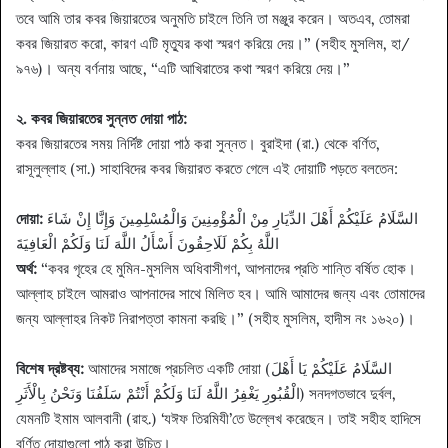
তবে আমি তার কবর জিয়ারতের অনুমতি চাইলে তিনি তা মঞ্জুর করেন। অতএব, তোমরা
কবর জিয়ারত করো, কারণ এটি মৃত্যুর কথা স্মরণ করিয়ে দেয়।” (সহীহ মুসলিম, হা/
৯৭৬)। অন্য বর্ণনায় আছে, “এটি আখিরাতের কথা স্মরণ করিয়ে দেয়।”
২. কবর জিয়ারতের সুন্নত দোয়া পাঠ:
কবর জিয়ারতের সময় নির্দিষ্ট দোয়া পাঠ করা সুন্নত। বুরাইদা (রা.) থেকে বর্ণিত,
রাসূলুল্লাহ (সা.) সাহাবিদের কবর জিয়ারত করতে গেলে এই দোয়াটি পড়তে বলতেন:
দোয়া:
السَّلَامُ عَلَيْكُمْ أَهْلَ الدِّيَارِ مِنْ الْمُؤْمِنِينَ وَالْمُسْلِمِينَ وَإِنَّا إِنْ شَاءَ
اللَّهُ بِكُمْ لَلَاحِقُونَ أَسْأَلُ اللَّهَ لَنَا وَلَكُمْ الْعَافِيَةَ
অর্থ:
“কবর গৃহের হে মুমিন-মুসলিম অধিবাসীগণ, আপনাদের প্রতি শান্তি বর্ষিত হোক।
আল্লাহ চাইলে আমরাও আপনাদের সাথে মিলিত হব। আমি আমাদের জন্য এবং তোমাদের
জন্য আল্লাহর নিকট নিরাপত্তা কামনা করছি।” (সহীহ মুসলিম, হাদীস নং ১৬২০)।
বিশেষ দ্রষ্টব্য:
আমাদের সমাজে প্রচলিত একটি দোয়া (السَّلَامُ عَلَيْكُمْ يَا أَهْلَ
الْقُبُورِ يَغْفِرُ اللَّهُ لَنَا وَلَكُمْ أَنْتُمْ سَلَفُنَا وَنَحْنُ بِالْأَثَرِ) সনদগতভাবে দুর্বল,
যেমনটি ইমাম আলবানী (রাহ.) ‘যঈফ তিরমিযী’তে উল্লেখ করেছেন। তাই সহীহ হাদিসে
বর্ণিত দোয়াগুলো পাঠ করা উচিত।