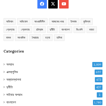
Facebook
X
YouTube
অভিযান
অভিযোগ
আওয়ামীলীগ
আজকের খবর
ইসলাম
কুমিল্লা
গ্রেপ্তার
গ্রেফতার
চট্টগ্রাম
দুর্নীতি
বাংলাদেশ
বিএনপি
ভারত
মাদক
সাংবাদিক
সৈরাচার
হত্যা
হাসিনা
Categories
অপরাধ
2,009
এক্সক্লুসিভ
697
অব্যাবস্থাপনা
473
দুর্নীতি
437
সাইবার অপরাধ
2
বাংলাদেশ
1,780