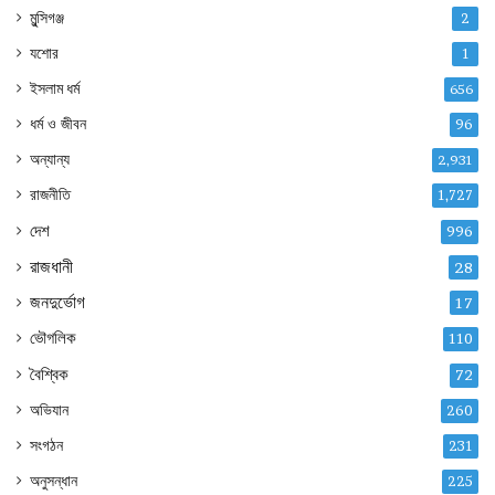
মুন্সিগঞ্জ
2
যশোর
1
ইসলাম ধর্ম
656
ধর্ম ও জীবন
96
অন্যান্য
2,931
রাজনীতি
1,727
দেশ
996
রাজধানী
28
জনদুর্ভোগ
17
ভৌগলিক
110
বৈশ্বিক
72
অভিযান
260
সংগঠন
231
অনুসন্ধান
225