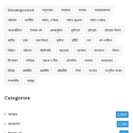
Uncategorized
অনুসন্ধান
অন্যান্য
অপরাধ
অব্যাবস্থাপনা
অভিযান
অর্থনীতি
আইন, ও বিচার
আইন-শৃঙ্খলা
আইন ও বিচার
আন্তর্জাতিক
ইসলাম ধর্ম
এক্সক্লুসিভ
কুমিল্লা
চট্টগ্রাম
চট্টগ্রাম বিভাগ
জাতীয়
ঢাকা
ঢাকা বিভাগ
দুর্ঘটনা
দুর্নীতি
দেশ
ধর্ম ও জীবন
নির্বাচন
পরিবেশ
পাঁচমিশালি
প্রতারনা
প্রশাসন
বাংলাদেশ
বিভাগ
বিশ্লেষণ
বৈশ্বিক
ব্যাংক ও বীমা
ভৌগলিক
মতামত
মানববন্ধন
মিডিয়া
রাজনীতি
রাজনীতি
রাষ্ট্রনীতি
শিক্ষা
সংগঠন
সংগৃহীত সংবাদ
সম্পাদকীয়
স্বাস্থ্য
Categories
অপরাধ
2,009
বাংলাদেশ
1,780