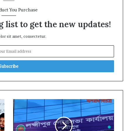
duct You Purchase
 list to get the new updates!
or sit amet, consectetur.
লক্ষ্মীপুর
পৌরসভায়
কোটি
কোটি
টাকা