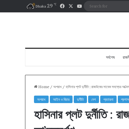
℃
Facebook
X
YouTube
29
Dhaka
সর্বশেষ
রাজন
Home
/
অপরাধ
/
হাসিনার প্লট দুর্নীতি : রাজউকের সাবেক সদস্যের আ’ত্মস
অপরাধ
আইন ও বিচার
দুর্নীতি
দেশ
প্রতারনা
প্রশা
হাসিনার প্লট দুর্নীতি : 