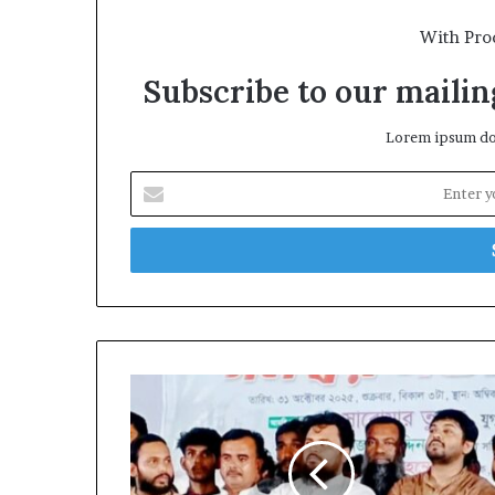
With Pro
Subscribe to our mailing
Lorem ipsum dol
Enter
your
Email
address
ফরিদপুর
অঞ্চলের
পাঁচ
জেলার
এনসিপির