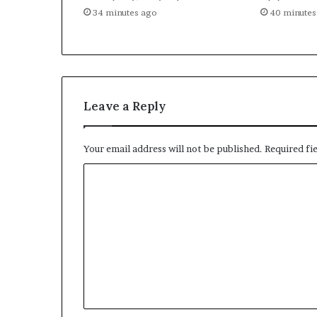
34 minutes ago
40 minutes
Leave a Reply
Your email address will not be published.
Required fi
C
o
m
m
e
n
t