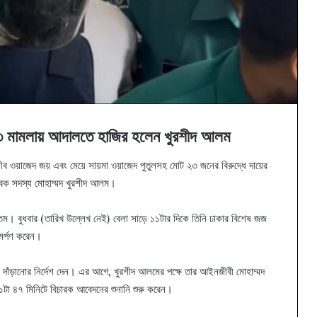
া ৩ মামলায় আদালতে হাজির হলেন খুরশীদ আলম
ীব ওয়াজেদ জয় এবং মেয়ে সায়মা ওয়াজেদ পুতুলসহ মোট ২৩ জনের বিরুদ্ধে দায়ের
াবেক সদস্য মোহাম্মদ খুরশীদ আলম।
। বুধবার (তারিখ উল্লেখ নেই) বেলা সাড়ে ১১টার দিকে তিনি ঢাকার বিশেষ জজ
মর্পণ করেন।
য় দাঁড়ানোর নির্দেশ দেন। এর আগে, খুরশীদ আলমের পক্ষে তার আইনজীবী মোহাম্মদ
১টা ৪৭ মিনিটে বিচারক আবেদনের শুনানি শুরু করেন।