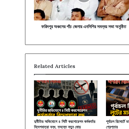
সমন্বয়
সভা
অনুষ্ঠিত
ফরিদপুর অঞ্চলের পাঁচ জেলার এনসিপির সমন্বয় সভা অনুষ্ঠিত
Related Articles
দুর্নীতির অভিযোগে ৪ সিটি করপোরেশন কর্মকর্তার
পূর্বাচল রিসোর্টে
বিদেশযাত্রা বন্ধ, তদন্তে নতুন মোড়
গ্রেপ্তার