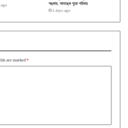
শঙ্কায়, আতঙ্কে পুরো পরিবার
 ago
2 days ago
elds are marked
*