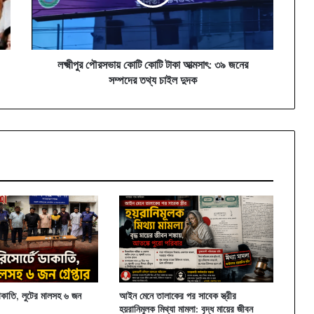
আত্মসাৎ:
৩৯
জনের
সম্পদের
তথ্য
লক্ষ্মীপুর পৌরসভায় কোটি কোটি টাকা আত্মসাৎ: ৩৯ জনের
চাইল
সম্পদের তথ্য চাইল দুদক
দুদক
 ডাকাতি, লুটের মালসহ ৬ জন
আইন মেনে তালাকের পর সাবেক স্ত্রীর
হয়রানিমূলক মিথ্যা মামলা: বৃদ্ধ মায়ের জীবন