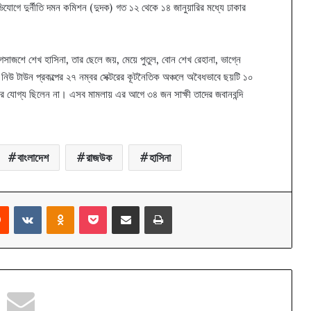
 অভিযোগে দুর্নীতি দমন কমিশন (দুদক) গত ১২ থেকে ১৪ জানুয়ারির মধ্যে ঢাকার
োগসাজশে শেখ হাসিনা, তার ছেলে জয়, মেয়ে পুতুল, বোন শেখ রেহানা, ভাগ্নে
চল নিউ টাউন প্রকল্পের ২৭ নম্বর সেক্টরের কূটনৈতিক অঞ্চলে অবৈধভাবে ছয়টি ১০
়ার যোগ্য ছিলেন না। এসব মামলায় এর আগে ৩৪ জন সাক্ষী তাদের জবানবন্দি
বাংলাদেশ
রাজউক
হাসিনা
rest
Reddit
VKontakte
Odnoklassniki
Pocket
Share via Email
Print