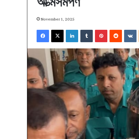
আ’ত্মসমর্পণ
November 1, 2025
Facebook
X
LinkedIn
Tumblr
Pinterest
Reddit
V