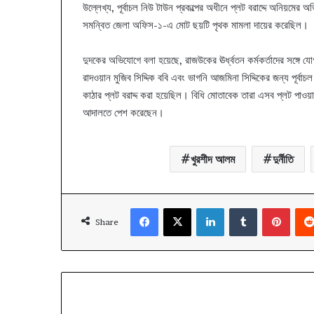
উল্লেখ্য, পূর্বাচল নিউ টাউন প্রকল্পের অধীনে প্লট বরাদ্দে অনিয়মের
সমন্বিত জেলা অফিস-১-এ মোট ছয়টি পৃথক মামলা দায়ের করেছিল।
দুদকের অভিযোগে বলা হয়েছে, রাজউকের ঊর্ধ্বতন কর্মকর্তাদের সঙ্গে য
রাদওয়ান মুজিব সিদ্দিক ববি এবং ভাগনি আজমিনা সিদ্দিকের জন্য পূর্বা
কাঠার প্লট বরাদ্দ করা হয়েছিল। বিধি মোতাবেক তারা এসব প্লট পাওয
আদালতে পেশ করেছেন।
খুরশীদ আলম
দুর্নীতি
Facebook
X
LinkedIn
Tumblr
Pinte
Share