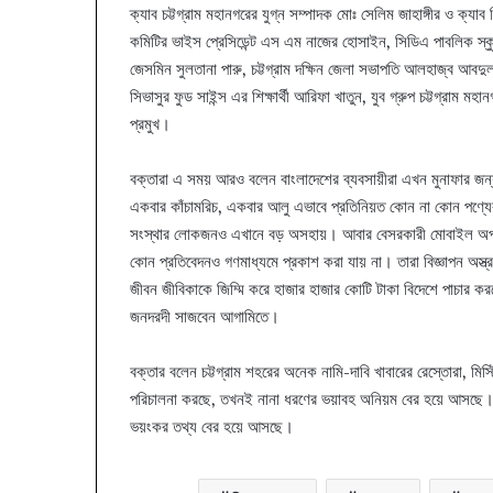
ক্যাব চট্টগ্রাম মহানগরের যুগ্ন সম্পাদক মোঃ সেলিম জাহাঙ্গীর ও ক্যাব 
কমিটির ভাইস প্রেসিডেন্ট এস এম নাজের হোসাইন, সিডিএ পাবলিক স্কুল
জেসমিন সুলতানা পারু, চট্টগ্রাম দক্ষিন জেলা সভাপতি আলহাজ্ব আবদু
সিভাসুর ফুড সাইন্স এর শিক্ষার্থী আরিফা খাতুন, যুব গ্রুপ চট্টগ্রাম 
প্রমুখ।
বক্তারা এ সময় আরও বলেন বাংলাদেশের ব্যবসায়ীরা এখন মুনাফার জন
একবার কাঁচামরিচ, একবার আলু এভাবে প্রতিনিয়ত কোন না কোন পণ্যের
সংস্থার লোকজনও এখানে বড় অসহায়। আবার বেসরকারী মোবাইল অপার
কোন প্রতিবেদনও গণমাধ্যমে প্রকাশ করা যায় না। তারা বিজ্ঞাপন অস্ত
জীবন জীবিকাকে জিম্মি করে হাজার হাজার কোটি টাকা বিদেশে পাচার ক
জনদরদী সাজবেন আগামিতে।
বক্তার বলেন চট্টগ্রাম শহরের অনেক নামি-দাবি খাবারের রেস্তোরা, মিস
পরিচালনা করছে, তখনই নানা ধরণের ভয়াবহ অনিয়ম বের হয়ে আসছে। 
ভয়ংকর তথ্য বের হয়ে আসছে।