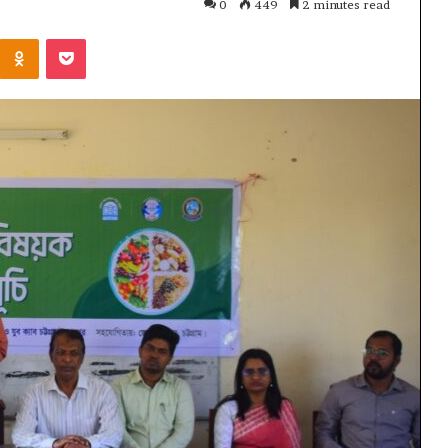
0
449
2 minutes read
Kontakte
Odnoklassniki
Pocket