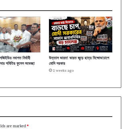
এলজিইডির নবাগত নির্বাহী
উত্তাল ভারত! ভারত জুড়ে ছাত্র বিক্ষোভ!চাপে
দার সমিতির ফুলেল শুভেচ্ছা
মোদি সরকার
2 weeks ago
elds are marked
*