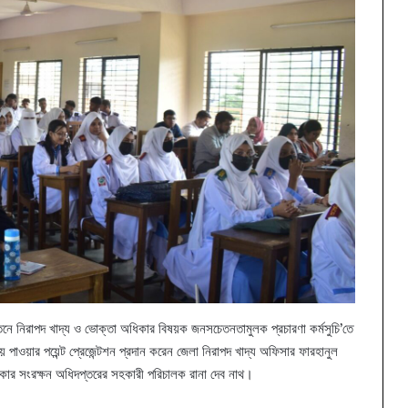
নে নিরাপদ খাদ্য ও ভোক্তা অধিকার বিষয়ক জনসচেতনতামুলক প্রচারণা কর্মসুচি’তে
য়ে পাওয়ার পয়েন্ট প্রেজেন্টশন প্রদান করেন জেলা নিরাপদ খাদ্য অফিসার ফারহানুল
ার সংরক্ষন অধিদপ্তরের সহকারী পরিচালক রানা দেব নাথ।