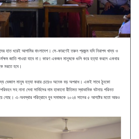
ের হাত ধরেই আগামির বাংলাদেশ। সে-কারণেই তরুন প্রজন্ম যদি নিরাপদ খাদ্য ও
র্মক্ষম জাতি পাওয়া যাবে না। কারণ একজন মানুষকে গুলি করে হত্যা করলে একবার
ুকে মরতে হবে।
খাদ্যে ভেজাল মানুষ হত্যা করার চেয়েও অনেক বড় অপরাধ। একই সাথে ঠুনকো
ণপরিবহন সহ নানা সেবা সার্ভিসের দাম হাকানো রীতিমত স্বাভাবিক ঘটনায় পরিনত
 হয়ে গেছে। এ-অবস্থার পরিত্রানে যুব সমাজকে ২০২৪ সালের ৫ আগষ্টের মতো আরও