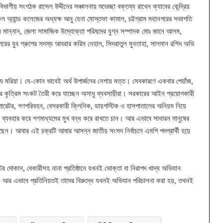
বিভাগীয় সংগঠক রাসেল উদ্দীনের সঞ্চালনায় শুভেচ্ছা বক্তব্য রাখেন ক্যাবের কেন্দ্রিয়
 অ্যান্ড কলেজের অধ্যক্ষ আবু হেনা মোস্তফা কামাল, চট্টগ্রাম মহানগরের সভাপতি
ল মান্নান, জেলা সামাজিক উদ্যোক্তা পরিষদের যুগ্ন সম্পাদক মোঃ জানে আলম,
মহানগরের যুব গ্রুপের সদস্য আবরার করিম নেহাল, সিদরাতুল মুনতাহা, সালমান রশিদ অভি
্য মরিয়া। যে-কোন ভাবেই অর্থ উপার্জনের নেশায় মত্ত। সেবকারণে একবার পেয়াঁজ,
 কৃত্রিম সংকট তৈরী করে যাচ্ছেন অসাধু ব্যবসায়ীরা। সরকারের আইন প্রয়োগকারী
েটর, গণপরিবহন, বেসরকারী ক্লিনিক, ডায়গস্টিক ও হাসপাতালের অনিয়ম নিয়ে
্র ব্যবহার করে গণমাধ্যমের মুখ বন্ধ করে রাখতে চান। আর এভাবে সাধারন মানুষের
রছেন। আবার এই চক্রটি আবার আসন্ন জাতীয় সংসদ নির্বাচনে এমপি পদপ্রার্থী হয়ে
্টির দোকান, বেকারীসহ নানা প্রতিষ্ঠানে যখনই ভোক্তা বা নিরাপদ খাদ্য অভিযান
আর এভাবে প্রতিনিয়তই তাদের বিরুদ্ধে যখনই অভিযান পরিচালনা করা হয়, তখনই