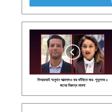
address
সিআরআই
অনুদান
আত্মসাৎও
কর
ফাঁকিতে
জয়-
পুতুলসহ
৮
জনের
বিরুদ্ধে
সিআরআই অনুদান আত্মসাৎও কর ফাঁকিতে জয়-পুতুলসহ ৮
মামলা
জনের বিরুদ্ধে মামলা