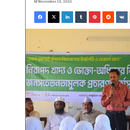
November 10, 2025
Facebook
X
LinkedIn
Tumblr
Pinterest
Reddit
V