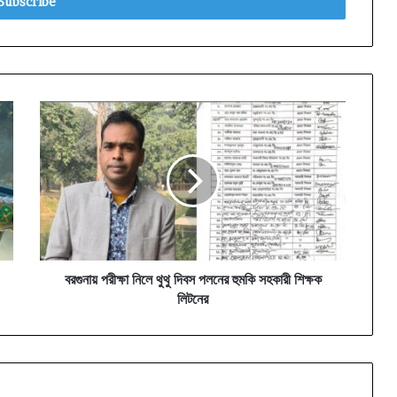
বরগুনায়
পরীক্ষা
নিলে
থুথু
দিবস
পলনের
হুমকি
সহকারী
শিক্ষক
লিটনের
বরগুনায় পরীক্ষা নিলে থুথু দিবস পলনের হুমকি সহকারী শিক্ষক
লিটনের