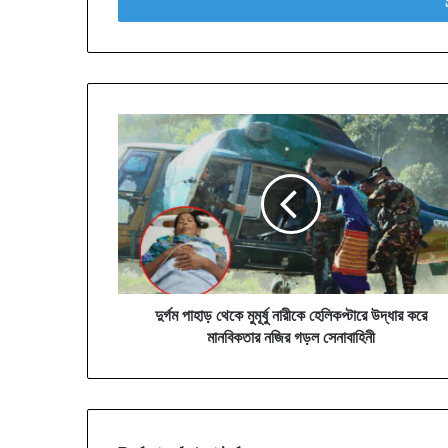
address
দুর্গম
পাহাড়
থেকে
মুমূর্ষু
নারীকে
হেলিকপ্টারে
উদ্ধার
করে
মানবিকতার
নজির
দুর্গম পাহাড় থেকে মুমূর্ষু নারীকে হেলিকপ্টারে উদ্ধার করে
গড়ল
মানবিকতার নজির গড়ল সেনাবাহিনী
সেনাবাহিনী