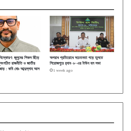
িস্ফোরণ: জুলুমের শিকল ছিঁড়ে
অপরাধ প্রতিরোধে সচেতনতা গড়ে তুলতে
ুসংগঠিত রাজনীতি ও জাতীয়
পিরোজপুরে র‍্যাব-৮-এর টাউন হল সভা
োড় : কবি মোঃ আব্দুল্লাহ আল
1 week ago