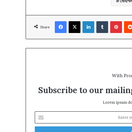
মোহাম্ম
Facebook
X
LinkedIn
Tumblr
Pinte
Share
With Pro
Subscribe to our mailing
Lorem ipsum dol
Enter
your
Email