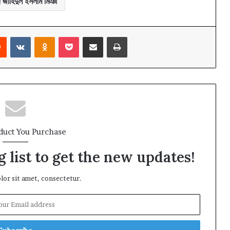
দ জাহিদুল ইসলাম মিঞা
rest
Reddit
VKontakte
Odnoklassniki
Pocket
Share via Email
Print
duct You Purchase
 list to get the new updates!
or sit amet, consectetur.