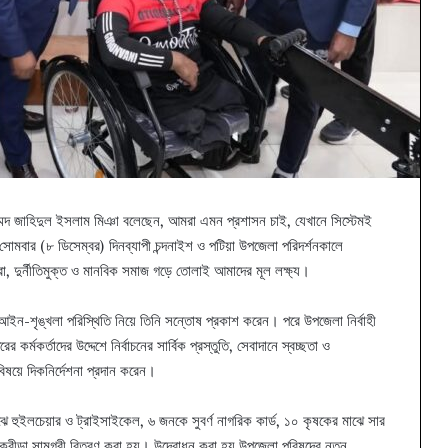
োহাম্মদ জাহিদুল ইসলাম মিঞা বলেছেন, আমরা এমন প্রশাসন চাই, যেখানে সিস্টেমই
 সোমবার (৮ ডিসেম্বর) দিনব্যাপী চন্দনাইশ ও পটিয়া উপজেলা পরিদর্শনকালে
 করা, দুর্নীতিমুক্ত ও মানবিক সমাজ গড়ে তোলাই আমাদের মূল লক্ষ্য।
আইন-শৃঙ্খলা পরিস্থিতি নিয়ে তিনি সন্তোষ প্রকাশ করেন। পরে উপজেলা নির্বাহী
র্মকর্তাদের উদ্দেশে নির্বাচনের সার্বিক প্রস্তুতি, সেবাদানে স্বচ্ছতা ও
বিষয়ে দিকনির্দেশনা প্রদান করেন।
াঝে হুইলচেয়ার ও ট্রাইসাইকেল, ৬ জনকে সুবর্ণ নাগরিক কার্ড, ১০ কৃষকের মাঝে সার
নে ক্রীড়া সামগ্রী বিতরণ করা হয়। উদ্বোধন করা হয় উপজেলা পরিষদের নতুন