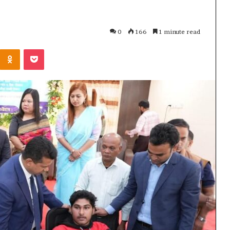
0
166
1 minute read
Kontakte
Odnoklassniki
Pocket