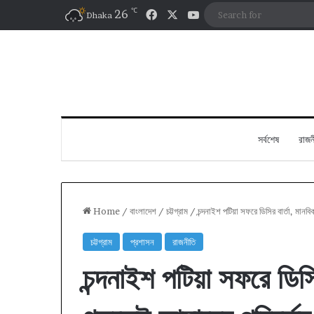
℃
Facebook
X
YouTube
26
Dhaka
সর্বশেষ
রাজন
Home
/
বাংলাদেশ
/
চট্টগ্রাম
/
চন্দনাইশ পটিয়া সফরে ডিসির বার্তা, মান
চট্টগ্রাম
প্রশাসন
রাজনীতি
চন্দনাইশ পটিয়া সফরে ডিসি