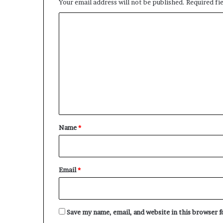
Your email address will not be published.
Required fi
C
o
m
m
e
n
t
*
Name
*
Email
*
Save my name, email, and website in this browser 