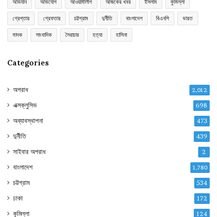
অভিযান
অভিযোগ
আওয়ামীলীগ
আজকের খবর
ইসলাম
কুমিল্লা
গ্রেপ্তার
গ্রেফতার
চট্টগ্রাম
দুর্নীতি
বাংলাদেশ
বিএনপি
ভারত
মাদক
সাংবাদিক
সৈরাচার
হত্যা
হাসিনা
Categories
অপরাধ
2,012
এক্সক্লুসিভ
698
অব্যাবস্থাপনা
473
দুর্নীতি
439
সাইবার অপরাধ
2
বাংলাদেশ
1,780
চট্টগ্রাম
534
ঢাকা
172
কুমিল্লা
124