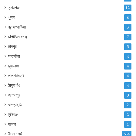
সুনামগঞ্জ
12
খুলনা
8
ব্রাহ্মণবাড়িয়া
8
চাঁপাইনবাবগঞ্জ
7
চাঁদপুর
5
সাতক্ষীরা
4
চুয়াডাঙ্গা
4
লালমনিরহাট
4
ঠাকুরগাঁও
4
জামালপুর
3
খাগড়াছড়ি
2
মুন্সিগঞ্জ
2
যশোর
1
ইসলাম ধর্ম
656