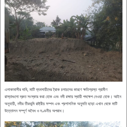
​এলাকাবাসীর দাবি, মাটি ব্যবসায়ীদের ট্রাক চলাচলের কারণে ক্ষতিগ্রস্ত গ্রামীণ
রাস্তাগুলো দ্রুত সংস্কার করা হোক এবং নদী রক্ষায় স্থায়ী পদক্ষেপ নেওয়া হোক। আইন
অনুযায়ী, নদীর তীরভূমি রাষ্ট্রীয় সম্পদ এবং প্রশাসনিক অনুমতি ছাড়া এখান থেকে মাটি
উত্তোলন সম্পূর্ণ অবৈধ ও দণ্ডনীয় অপরাধ।