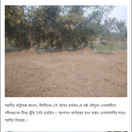
​স্থানীয় বাসিন্দারা জানান, দীর্ঘদিনের এই অবৈধ কর্মকাণ্ডে বর্ষা মৌসুমে এলাকাটিতে
নদীভাঙনের তীব্র ঝুঁকি তৈরি হয়েছিল। প্রশাসন কার্যক্রম বন্ধ করায় এলাকাবাসীর মধ্যে
স্বস্তি ফিরেছে।