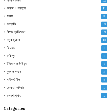
নাটক-ছিনেমা
12
কবিতা ও সাহিত্য
11
উৎসব
8
সংস্কৃতি
19
বিশেষ প্রতিবেদন
19
সড়ক দূর্ঘটনা
18
ফিচারড
8
ফরিদপুর
8
ইতিহাস ও ঐতিহ্য
7
যুদ্ধ ও সংঘাত
3
লাইফস্টাইল
2
ভোক্তা অধিকার
1
তথ্যপ্রযুক্তি
1
Categories