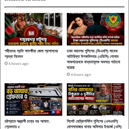
শহীদদের প্রতি সাতক্ষীরা জেলা প্রশাসনের
ঢাকা মহানগর পুলিশের (ডিএমপি) সাবেক
শ্রদ্ধা নিবেদন
অতিরিক্ত উপকমিশনার (এডিসি) গোলাম
সাকলায়েনকে বাধ্যতামূলক অবসরে পাঠানো
4 hours ago
হয়েছে
4 hours ago
চট্টগ্রামে সন্ত্রাসী চক্রে বড় আঘাত,
সিলেট মেট্রোপলিটন পুলিশের (এসএমপি)
গ্রেফতার ৫
মোগলাবাজার থানার অফিসার ইনচার্জ (ওসি)