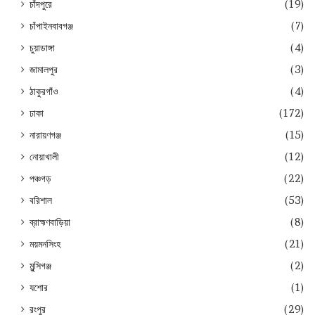
চাঁদপুরে
(19)
চাঁপাইনবাবগঞ্জ
(7)
চুয়াডাঙ্গা
(4)
জামালপুর
(3)
ঠাকুরগাঁও
(4)
ঢাকা
(172)
নারায়ণগঞ্জ
(15)
নোয়াখালী
(12)
পঞ্চগড়
(22)
বরিশাল
(53)
ব্রাহ্মণবাড়িয়া
(8)
ময়মনসিংহ
(21)
মুন্সিগঞ্জ
(2)
যশোর
(1)
রংপুর
(29)