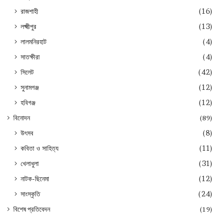
রাজশাহী
(16)
লক্ষ্মীপুর
(13)
লালমনিরহাট
(4)
সাতক্ষীরা
(4)
সিলেট
(42)
সুনামগঞ্জ
(12)
হবিগঞ্জ
(12)
বিনোদন
(89)
উৎসব
(8)
কবিতা ও সাহিত্য
(11)
খেলাধুলা
(31)
নাটক-ছিনেমা
(12)
সাংস্কৃতি
(24)
বিশেষ প্রতিবেদন
(19)