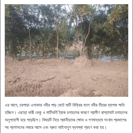
​এর আগে, চরপাড়া এলাকায় নদীর পাড় কেটে মাটি বিক্রির ফলে নদীর তীরের ব্যাপক ক্ষতি
হচ্ছিল। এছাড়া ভারী ভেকু ও মাটিভর্তি ট্রাক চলাচলের কারণে গ্রামীণ রাস্তাঘাট চলাচলের
অনুপযোগী হয়ে পড়েছিল। বিষয়টি নিয়ে স্থানীয়দের ক্ষোভ ও গণমাধ্যমে সংবাদ প্রকাশের
পর প্রশাসনের নজরে আসে এবং দ্রুত আইনানুগ ব্যবস্থা গ্রহণ করা হয়।