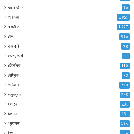
ধর্ম ও জীবন
96
অন্যান্য
2,951
রাজনীতি
1,727
দেশ
996
রাজধানী
28
জনদুর্ভোগ
17
ভৌগলিক
110
বৈশ্বিক
72
অভিযান
280
অনুসন্ধান
245
সংগঠন
231
নির্বাচন
131
প্রতারনা
124
শিক্ষা
104