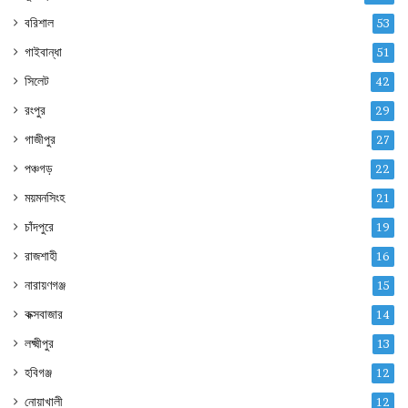
বরিশাল
53
গাইবান্ধা
51
সিলেট
42
রংপুর
29
গাজীপুর
27
পঞ্চগড়
22
ময়মনসিংহ
21
চাঁদপুরে
19
রাজশাহী
16
নারায়ণগঞ্জ
15
কক্সবাজার
14
লক্ষ্মীপুর
13
হবিগঞ্জ
12
নোয়াখালী
12