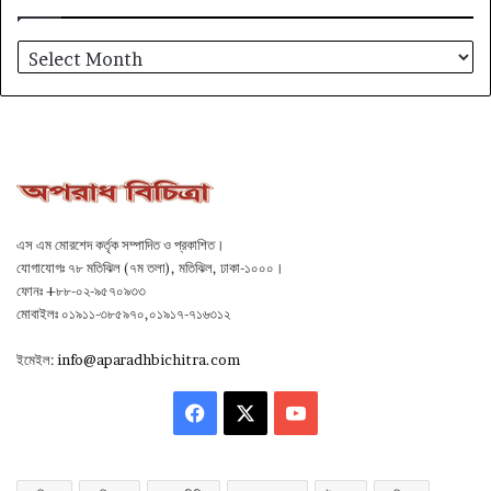
আর্কাইভ
এস এম মোরশেদ কর্তৃক সম্পাদিত ও প্রকাশিত।
যোগাযোগঃ ৭৮ মতিঝিল (৭ম তলা), মতিঝিল, ঢাকা-১০০০।
ফোনঃ +৮৮-০২-৯৫৭০৯৩৩
মোবাইলঃ ০১৯১১-৩৮৫৯৭০,০১৯১৭-৭১৬৩১২
ইমেইল:
info@aparadhbichitra.com
Facebook
X
YouTube