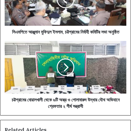
চট্টগ্রামের
নির্বাহী
কমিটির
সভা
অনুষ্ঠিত
সিএমপিতে আঞ্জুমান মুফিদুল ইসলাম, চট্টগ্রামের নির্বাহী কমিটির সভা অনুষ্ঠিত
চট্টগ্রামের
বোয়ালখালী
থেকে
৬টি
অস্ত্র
ও
গোলাবারুদ
উদ্ধার
যৌথ
অভিযানে
চট্টগ্রামের বোয়ালখালী থেকে ৬টি অস্ত্র ও গোলাবারুদ উদ্ধার যৌথ অভিযানে
গ্রেফতার
গ্রেফতার ২ শীর্ষ সন্ত্রাসী
২
শীর্ষ
সন্ত্রাসী
Related Articles