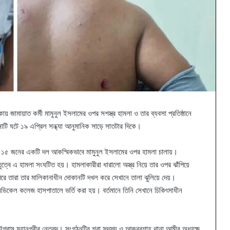
য় জামায়াত কর্মী মামুনুল ইসলামের ওপর সশস্ত্র হামলা ও তার ব্যবসা প্রতিষ্ঠানে
াটি ঘটে ১৯ এপ্রিল সন্ধ্যা আনুমানিক সাড়ে সাতটার দিকে।
্রায় ১৫ জনের একটি দল আকস্মিকভাবে মামুনুল ইসলামের ওপর হামলা চালায়।
্বে এ হামলা সংঘটিত হয়। হামলাকারীরা ধারালো অস্ত্র নিয়ে তার ওপর ঝাঁপিয়ে
ে তারা তার মালিকানাধীন দোকানটি দখল করে সেখানে তালা ঝুলিয়ে দেয়।
মেডিকেল কলেজ হাসপাতালে ভর্তি করা হয়। বর্তমানে তিনি সেখানে চিকিৎসাধীন
্টগ্রাম মহানগরীর নেতৃবৃন্দ। সংগঠনটির শূরা সদস্য ও আকবরশাহ থানা আমীর অধ্যক্ষ