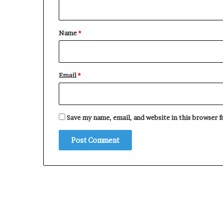
n
t
*
Name
*
Email
*
Save my name, email, and website in this browser 