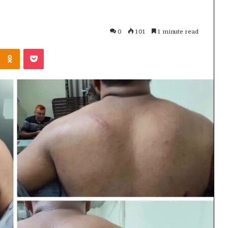
0
101
1 minute read
Kontakte
Odnoklassniki
Pocket