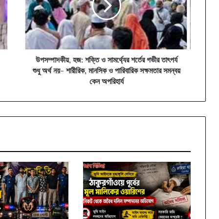
সামর্থ্যের
শর্তের
গভীর
তাৎপর্য
শুধু
অর্থ
উপসম্পাদকীয়, হজ: শক্তি ও সামর্থ্যের শর্তের গভীর তাৎপর্য
নয়-
শুধু অর্থ নয়- শারীরিক, মানসিক ও পারিবারিক সক্ষমতার সমন্বয়
শারীরিক,
কেন অপরিহার্য
মানসিক
ও
পারিবারিক
সক্ষমতার
সমন্বয়
কেন
অপরিহার্য