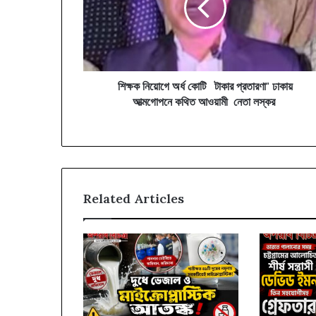
টাকার
প্রতারণা"
ঢাকায়
আত্মগোপনে
কথিত
আওয়ামী
শিক্ষক নিয়োগে অর্ধ কোটি টাকার প্রতারণা" ঢাকায়
নেতা
আত্মগোপনে কথিত আওয়ামী নেতা লস্কর
লস্কর
Related Articles