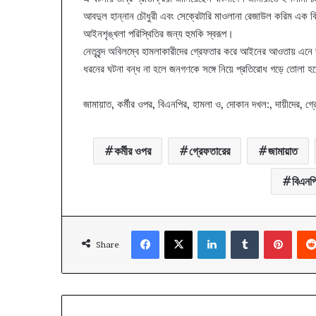
আবদুল হান্নান চৌধুরী এবং সেক্রেটারি মাওলানা রেজাউল করিম এক বিবৃ
আইনশৃঙ্খলা পরিস্থিতির জন্য হুমকি স্বরূপ।
নেতৃবৃন্দ অবিলম্বে হামলাকারীদের গ্রেফতার করে আইনের আওতায় এনে দৃষ
ধরনের ঘটনা বন্ধ না হলে জনগণকে সঙ্গে নিয়ে প্রতিরোধ গড়ে তোলা হ
জামায়াত, কর্মীর ওপর, বিএনপির, হামলা ও, দোকান দখল:, দায়ীদের, গ্র
কর্মীর ওপর
গ্রেফতারের
জামায়াত
বিএনপ
Facebook
X
LinkedIn
Tumblr
Pinte
Share