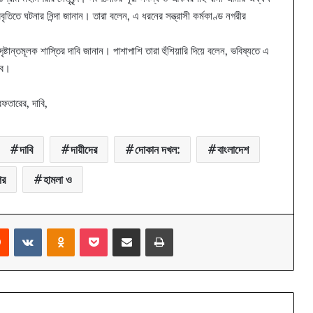
তিতে ঘটনার নিন্দা জানান। তারা বলেন, এ ধরনের সন্ত্রাসী কর্মকাণ্ড নগরীর
্টান্তমূলক শাস্তির দাবি জানান। পাশাপাশি তারা হুঁশিয়ারি দিয়ে বলেন, ভবিষ্যতে এ
বে।
েফতারের, দাবি,
দাবি
দায়ীদের
দোকান দখল:
বাংলাদেশ
ির
হামলা ও
rest
Reddit
VKontakte
Odnoklassniki
Pocket
Share via Email
Print