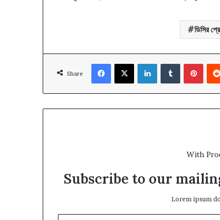
ডিসির প্রে
Facebook
X
LinkedIn
Tumblr
Pinte
Share
With Pro
Subscribe to our mailing
Lorem ipsum dol
Enter