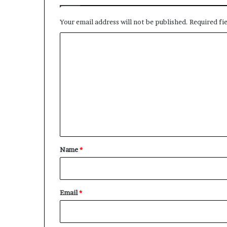
Your email address will not be published.
Required fi
C
o
m
m
e
n
t
*
Name
*
Email
*