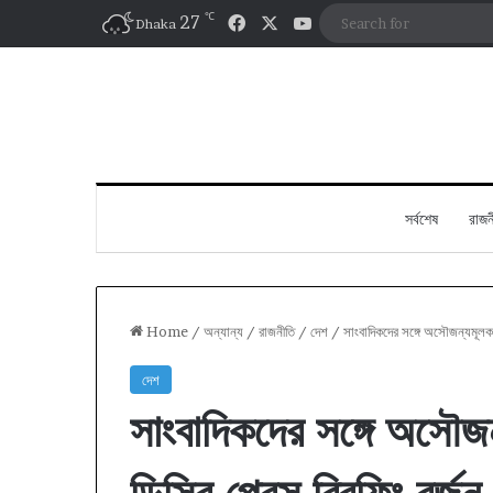
℃
Facebook
X
YouTube
27
Dhaka
সর্বশেষ
রাজন
Home
/
অন্যান্য
/
রাজনীতি
/
দেশ
/
সাংবাদিকদের সঙ্গে অসৌজন্যমূলক
দেশ
সাংবাদিকদের সঙ্গে অসৌ