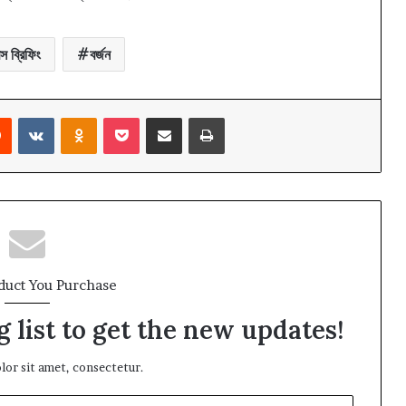
স ব্রিফিং
বর্জন
rest
Reddit
VKontakte
Odnoklassniki
Pocket
Share via Email
Print
duct You Purchase
 list to get the new updates!
or sit amet, consectetur.