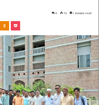
0
76
1 minute read
Kontakte
Odnoklassniki
Pocket