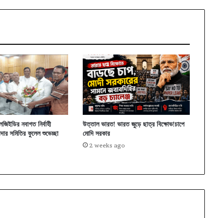
এলজিইডির নবাগত নির্বাহী
উত্তাল ভারত! ভারত জুড়ে ছাত্র বিক্ষোভ!চাপে
দার সমিতির ফুলেল শুভেচ্ছা
মোদি সরকার
2 weeks ago