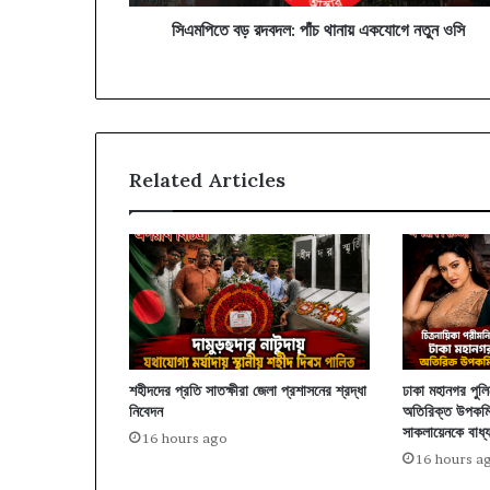
সিএমপিতে বড় রদবদল: পাঁচ থানায় একযোগে নতুন ওসি
Related Articles
শহীদদের প্রতি সাতক্ষীরা জেলা প্রশাসনের শ্রদ্ধা
ঢাকা মহানগর পুল
নিবেদন
অতিরিক্ত উপকমি
সাকলায়েনকে বাধ্
16 hours ago
16 hours a