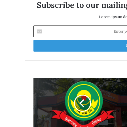
Subscribe to our mailing
Lorem ipsum dol
Enter
your
Email
address
সিএমপিতে
বড়
রদবদল:
পাঁচ
থানায়
একযোগে
নতুন
ওসি