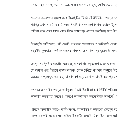
৪০৬, ৪২০, ৪৬৭, ৪৬৮ ও ১০৯ ধারায় মামলা নং-২৭, তারিখ ৩০ মে 
মামলার তদন্তভার গ্রহণ করে সিআইডির টিএইচবি ইউনিট। তদন্ত চলাকালে
প্রাপ্ত তথ্য যাচাই-বাছাই করে সিআইডি বাংলাদেশ বিমান এয়ারলাইন্সে
চালিয়ে আজ ভোর সাড়ে ৩টার দিকে জামালপুর জেলার বকশীগঞ্জ থানাধীন
সিআইডি জানিয়েছে, এটি একটি সংঘবদ্ধ মানবপাচার ও অভিবাসী চোরাচাল
চক্রটির মূলহোতা, অর্থ লেনদেনের মাধ্যম, জাল ভিসা প্রস্তুতকারী এবং 
তদন্ত সংশ্লিষ্ট কর্মকর্তারা বলছেন, মানবপাচার চক্রগুলো এখন আগ
যোগাযোগ এবং বিদেশে কর্মসংস্থানের লোভ দেখিয়ে সাধারণ মানুষকে টার
এমনভাবে প্রস্তুত করা হয়, যা সাধারণ মানুষের পক্ষে যাচাই করা প্রা
বর্তমানে মামলাটির তদন্ত কার্যক্রম সিআইডির টিএইচবি ইউনিট পরিচাল
অভিযান অব্যাহত রয়েছে। বিদেশে অবস্থানরত সহযোগীদের সম্পর্কেও তথ
এদিকে সিআইডি বিদেশে কর্মসংস্থান, অভিবাসন বা ভ্রমণের ক্ষেত্রে সর
আগে অবশ্যই সরকার অনুমোদিত রিক্রুটিং এজেন্সি, বৈধ ভিসা এবং সংশ্ল