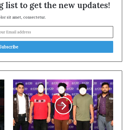
 list to get the new updates!
or sit amet, consectetur.
অনলাইন
জুয়ার
কোটি
টাকার
কারবার:
সিআইডির
জালে
৩