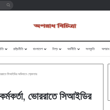
Search
for
ীতি
রাষ্ট্রনীতি
বাংলাদেশ
বিশ্ব
অর্থনীতি
সংস্কৃতি
অপরাধ
, ভোররাতে সিআইডির অভিযানে গ্রেফতার
 কর্মকর্তা, ভোররাতে সিআইডির