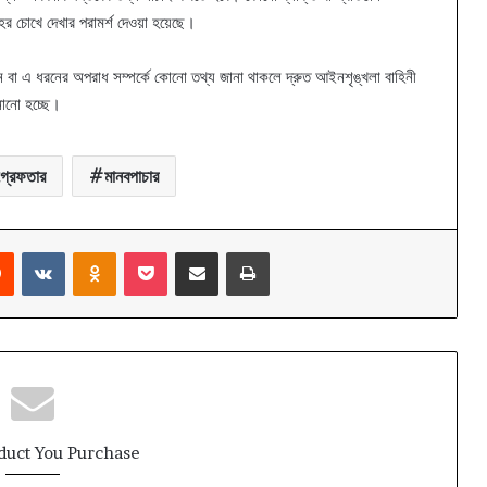
েহের চোখে দেখার পরামর্শ দেওয়া হয়েছে।
বা এ ধরনের অপরাধ সম্পর্কে কোনো তথ্য জানা থাকলে দ্রুত আইনশৃঙ্খলা বাহিনী
ানো হচ্ছে।
 গ্রেফতার
মানবপাচার
rest
Reddit
VKontakte
Odnoklassniki
Pocket
Share via Email
Print
duct You Purchase