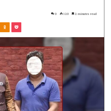
0
120
2 minutes read
Kontakte
Odnoklassniki
Pocket