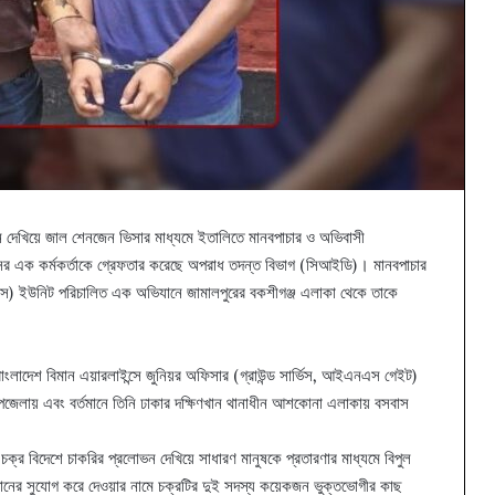
্ন দেখিয়ে জাল শেনজেন ভিসার মাধ্যমে ইতালিতে মানবপাচার ও অভিবাসী
্সের এক কর্মকর্তাকে গ্রেফতার করেছে অপরাধ তদন্ত বিভাগ (সিআইডি)। মানবপাচার
ংস) ইউনিট পরিচালিত এক অভিযানে জামালপুরের বকশীগঞ্জ এলাকা থেকে তাকে
বাংলাদেশ বিমান এয়ারলাইন্সে জুনিয়র অফিসার (গ্রাউন্ড সার্ভিস, আইএনএস গেইট)
উপজেলায় এবং বর্তমানে তিনি ঢাকার দক্ষিণখান থানাধীন আশকোনা এলাকায় বসবাস
 চক্র বিদেশে চাকরির প্রলোভন দেখিয়ে সাধারণ মানুষকে প্রতারণার মাধ্যমে বিপুল
্থানের সুযোগ করে দেওয়ার নামে চক্রটির দুই সদস্য কয়েকজন ভুক্তভোগীর কাছ