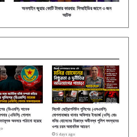
জন
আটক
অনলাইন জুয়ার কোটি টাকার কারবার: সিআইডির জালে ৩ জন
আটক
িশের (ডিএমপি) সাবেক
সিলেট মেট্রোপলিটন পুলিশের (এসএমপি)
শনার (এডিসি) গোলাম
মোগলাবাজার থানার অফিসার ইনচার্জ (ওসি) মোঃ
যতামূলক অবসরে পাঠানো হয়েছে
মনির হোসেনের বিরুদ্ধে অধীনস্থ পুলিশ সদস্যদের
ওপর চরম অমানবিক আচরণ
go
5 days ago