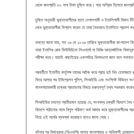
থেকে জনপ্রতি ৩০ লাখ টাকা চুক্তি করে। পরে অগ্রিম হিসেবে জনপ্
চুক্তি অনুযায়ী ভুক্তভোগীদের হাতে নেপালগামী ও ইতালিগামী বিমান 
দেখে ভুক্তভোগীরা বিশ্বাস করেন যে তারা বৈধভাবে ইতালিতে প্রবেশ 
তদন্তে জানা যায়, গত ২৬ মে ২০২৬ তারিখে ভুক্তভোগীরা বাংলাদেশ বিমা
তারা ইতালির রোম ফিউমিচিনো লিওনার্দো দা ভিঞ্চি আন্তর্জাতিক বিমানবন্
পরীক্ষা করে। যাচাই-বাছাইয়ের একপর্যায়ে ভিসাগুলো জাল বলে শনাক্
পরবর্তীতে ইতালীয় কর্তৃপক্ষ তাদের আটক করে প্রায় দুই দিন হেফাজত
ফিরে আসার পর ইমিগ্রেশন পুলিশ, সিআইডি এবং সংশ্লিষ্ট বিভিন্ন সংস
মানবপাচারকারী চক্রের প্রতারণার বিষয়ে গুরুত্বপূর্ণ তথ্য সরবরাহ করে
সিআইডির তদন্তে প্রতীয়মান হয়েছে যে, সংঘবদ্ধ চক্রটি বিদেশে বৈধ ক
বিদেশে পাঠানোর নামে বিপুল পরিমাণ অর্থ আদায় করে ভুক্তভোগীদের প্র
নিয়ে এই অর্থের ব্যবস্থা করেছেন বলেও জানা গেছে।
ঘটনার পর বিমানবন্দর (ডিএমপি) থানায় মানবপাচার ও অভিবাসী চোরা