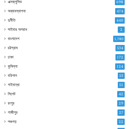
এক্সক্লুসিভ
698
অব্যাবস্থাপনা
474
দুর্নীতি
440
সাইবার অপরাধ
2
বাংলাদেশ
1,780
চট্টগ্রাম
534
ঢাকা
172
কুমিল্লা
124
বরিশাল
53
গাইবান্ধা
51
সিলেট
42
রংপুর
29
গাজীপুর
27
পঞ্চগড়
22