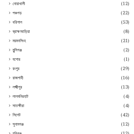
নোয়াখালী
(12)
পঞ্চগড়
(22)
বরিশাল
(53)
ব্রাহ্মণবাড়িয়া
(8)
ময়মনসিংহ
(21)
মুন্সিগঞ্জ
(2)
যশোর
(1)
রংপুর
(29)
রাজশাহী
(16)
লক্ষ্মীপুর
(13)
লালমনিরহাট
(4)
সাতক্ষীরা
(4)
সিলেট
(42)
সুনামগঞ্জ
(12)
হবিগঞ্জ
(12)