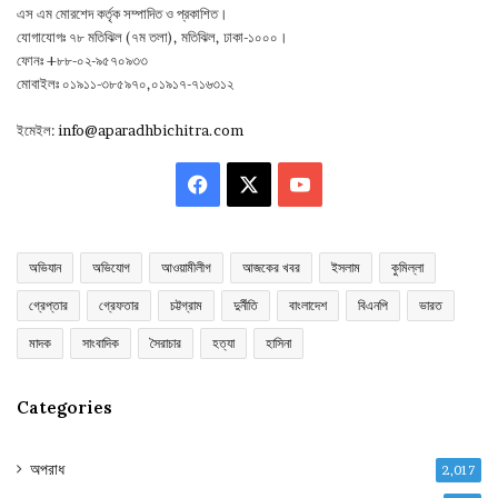
এস এম মোরশেদ কর্তৃক সম্পাদিত ও প্রকাশিত।
যোগাযোগঃ ৭৮ মতিঝিল (৭ম তলা), মতিঝিল, ঢাকা-১০০০।
ফোনঃ +৮৮-০২-৯৫৭০৯৩৩
মোবাইলঃ ০১৯১১-৩৮৫৯৭০,০১৯১৭-৭১৬৩১২
ইমেইল:
info@aparadhbichitra.com
Facebook
X
YouTube
অভিযান
অভিযোগ
আওয়ামীলীগ
আজকের খবর
ইসলাম
কুমিল্লা
গ্রেপ্তার
গ্রেফতার
চট্টগ্রাম
দুর্নীতি
বাংলাদেশ
বিএনপি
ভারত
মাদক
সাংবাদিক
সৈরাচার
হত্যা
হাসিনা
Categories
অপরাধ
2,017