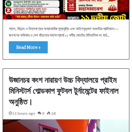
গ্যাস, বিদ্যুৎ ও নিত্যপণ্যের অস্বাভাবিক মূল্যবৃদ্ধি এবং আইনশৃঙ্খলা অবনতির প্রতিবাদে—
জনগণের অধিকার ও দেশ বাঁচানোর মহাসংগ্রাম!১১ দলীয় জোটের ঐতিহাসিক লং মার্চ…
Read More »
উজানচর কংশ নারায়ণ উচ্চ বিদ্যালয়ে প্রাইম
মিনিস্টার্স গোল্ডকাপ ফুটবল টুর্নামেন্টের ফাইনাল
অনুষ্ঠিত।
12 hours ago
0
28