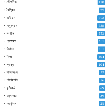
ভৌগলিক
110
বৈশ্বিক
72
অভিযান
293
অনুসন্ধান
258
সংগঠন
232
প্রতারনা
131
নির্বাচন
131
শিক্ষা
104
স্বাস্থ্য
104
মানববন্ধন
79
পাঁচমিশালি
76
কৃষিবার্তা
59
হত্যাকান্ড
39
প্রযুক্তি
28