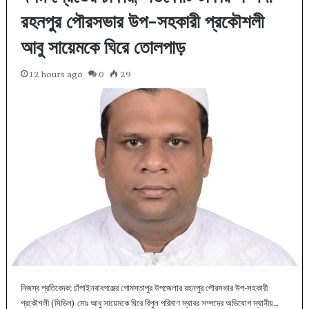
রহনপুর পৌরসভার উপ-সহকারী প্রকৌশলী
আবু সায়েমকে ঘিরে তোলপাড়
12 hours ago
0
29
নিজস্ব প্রতিবেদক: চাঁপাইনবাবগঞ্জের গোমস্তাপুর উপজেলার রহনপুর পৌরসভার উপ-সহকারী
প্রকৌশলী (সিভিল) মোঃ আবু সায়েমকে ঘিরে বিপুল পরিমাণ স্থাবর সম্পদের অভিযোগ স্থানীয়…