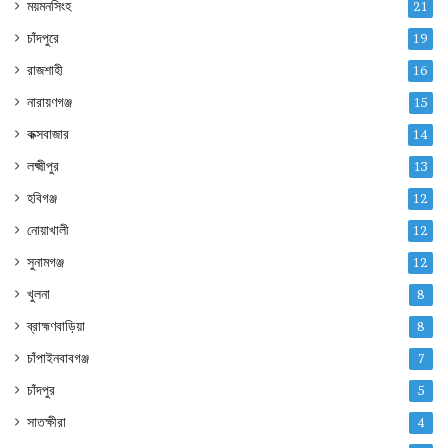
ময়মনসিংহ
21
চাঁদপুরে
19
রাজশাহী
16
নারায়ণগঞ্জ
15
কক্সবাজার
14
লক্ষ্মীপুর
13
হবিগঞ্জ
12
নোয়াখালী
12
সুনামগঞ্জ
12
খুলনা
8
ব্রাহ্মণবাড়িয়া
8
চাঁপাইনবাবগঞ্জ
7
চাঁদপুর
5
সাতক্ষীরা
4