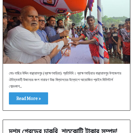
মোঃ নাছির উদ্দিন বাঞ্ছারামপুর (ব্রাহ্মণবাড়িয়া) প্রতিনিধি। ব্রাহ্মণবাড়িয়ার বাঞ্ছারামপুর উপজেলার
ঐতিহ্যবাহী উজানচর কংশ নারায়ণ উচ্চ বিদ্যালয়ের উদ্যোগে আয়োজিত প্রাইম মিনিস্টার্স
গোল্ডকাপ…
Read More »
দশম গ্রেডের চাকরি, শতকোটি টাকার সম্পদ!