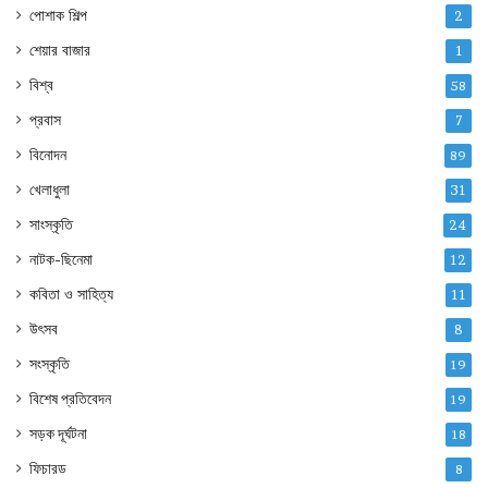
পোশাক শিল্প
2
শেয়ার বাজার
1
বিশ্ব
58
প্রবাস
7
বিনোদন
89
খেলাধুলা
31
সাংস্কৃতি
24
নাটক-ছিনেমা
12
কবিতা ও সাহিত্য
11
উৎসব
8
সংস্কৃতি
19
বিশেষ প্রতিবেদন
19
সড়ক দূর্ঘটনা
18
ফিচারড
8