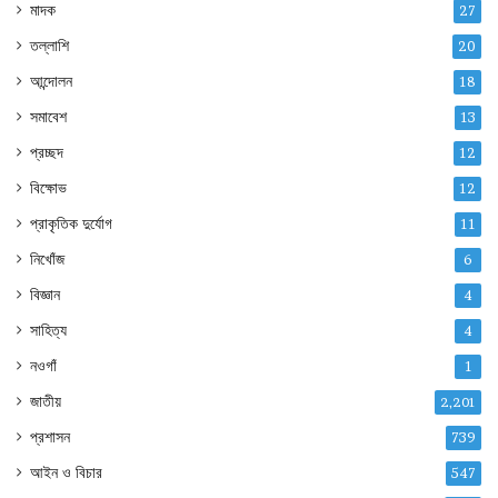
মাদক
27
তল্লাশি
20
আন্দোলন
18
সমাবেশ
13
প্রচ্ছদ
12
বিক্ষোভ
12
প্রাকৃতিক দুর্যোগ
11
নিখোঁজ
6
বিজ্ঞান
4
সাহিত্য
4
নওগাঁ
1
জাতীয়
2,201
প্রশাসন
739
আইন ও বিচার
547