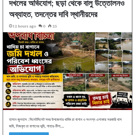
দখলের অভিযোগ; ছড়া থেকে বালু উত্তোলনও
অব্যাহত, তদন্তের দাবি স্থানীয়দের
12 hours ago
0
25
হাসান জুলহাস : সিলেটসিলেট সদর উপজেলার খাদিম চা বাগান ও সংলগ্ন এলাকায় সরকারি খাস
জমি, লিজকৃত চা বাগানের ভূমি, পাহাড়-টিলা,…