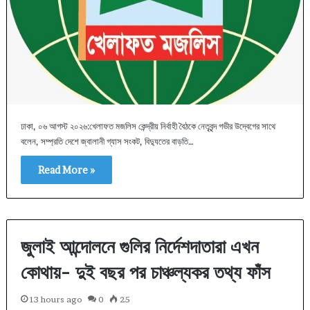
ঢাকা, ০৬ আগস্ট ২০২৬:খেলাফত মজলিস কেন্দ্রীয় নির্বাহী বৈঠকে নেতৃবৃন্দ গভীর উদ্বেগের সাথে
বলেন, সম্প্রতি দেশে জ্বালানী গ্যাস সংকট, বিদ্যুতের বাড়তি…
Read More »
জুলাই আন্দোলনে গুলির নির্দেশদাতারা এখন
কোথায়- দুই বছর পর চাঞ্চল্যকর তথ্য ফাঁস
13 hours ago
0
25