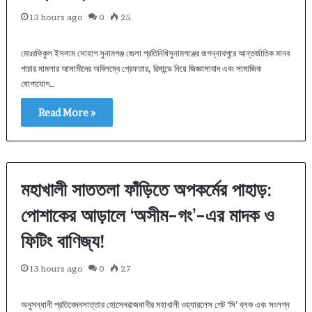
13 hours ago
0
25
মোঃরফিকুল ইসলাম সোহাগ সুনামগঞ্জ জেলা প্রতিনিধিসুনামগঞ্জের জগন্নাথপুরে আন্তর্জাতিক মানব
পাচার মামলার আসামীদের অবিলম্বে গ্রেফতার, রিমান্ডে নিয়ে জিজ্ঞাসাবাদ এবং সামাজিক
যোগাযোগ…
Read More »
মহাখালী সাততলা ফাঁড়িতে অপকর্মের পাহাড়:
পোশাকের আড়ালে ‘অসীম-গং’-এর মাদক ও
ফিটিং বাণিজ্য!
13 hours ago
0
27
অনুসন্ধানী প্রতিবেদনসাত্তার হোসেন​রাজধানীর মহাখালী ওয়্যারলেস গেট ‘সি’ ব্লক এবং সংলগ্ন