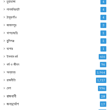
চুয়াডাঙ্গা
4
লালমনিরহাট
4
ঠাকুরগাঁও
4
জামালপুর
3
খাগড়াছড়ি
2
মুন্সিগঞ্জ
2
যশোর
1
ইসলাম ধর্ম
656
ধর্ম ও জীবন
96
অন্যান্য
2,964
রাজনীতি
1,727
দেশ
996
রাজধানী
28
জনদুর্ভোগ
17