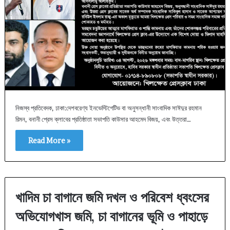
​নিজস্ব প্রতিবেদক, ঢাকা:দেশবরেণ্য ইনভেস্টিগেটিভ বা অনুসন্ধানী সাংবাদিক সাঈদুর রহমান
রিমন, বনানী প্রেস ক্লাবের প্রতিষ্ঠাতা সভাপতি কাউসার আহমেদ বিজয়, এবং উত্তরা…
Read More »
খাদিম চা বাগানে জমি দখল ও পরিবেশ ধ্বংসের
অভিযোগখাস জমি, চা বাগানের ভূমি ও পাহাড়ে