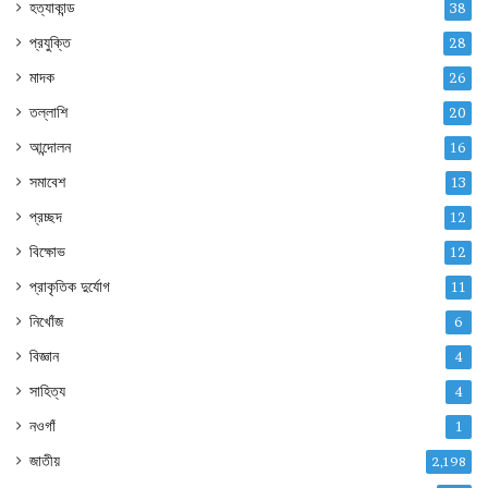
হত্যাকান্ড
38
প্রযুক্তি
28
মাদক
26
তল্লাশি
20
আন্দোলন
16
সমাবেশ
13
প্রচ্ছদ
12
বিক্ষোভ
12
প্রাকৃতিক দুর্যোগ
11
নিখোঁজ
6
বিজ্ঞান
4
সাহিত্য
4
নওগাঁ
1
জাতীয়
2,198