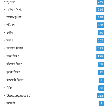
প্রশাসন
739
আইন ও বিচার
546
আইন-শৃঙ্খলা
448
পরিবেশ
138
দুর্ঘটনা
80
বিভাগ
503
চট্টগ্রাম বিভাগ
312
ঢাকা বিভাগ
128
বরিশাল বিভাগ
38
খুলনা বিভাগ
13
রাজশাহী বিভাগ
4
বিবিধ
56
Uncategorized
312
নরসিংদী
1