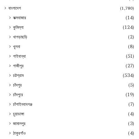
বাংলাদেশ
(1,780)
কক্সবাজার
(14)
কুমিল্লা
(124)
খাগড়াছড়ি
(2)
খুলনা
(8)
গাইবান্ধা
(51)
গাজীপুর
(27)
চট্টগ্রাম
(534)
চাঁদপুর
(5)
চাঁদপুরে
(19)
চাঁপাইনবাবগঞ্জ
(7)
চুয়াডাঙ্গা
(4)
জামালপুর
(3)
ঠাকুরগাঁও
(4)