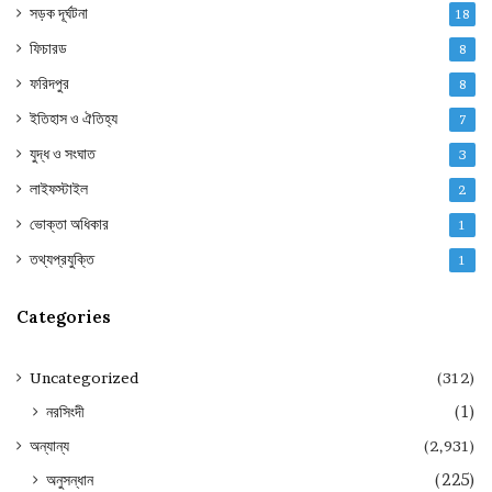
সড়ক দূর্ঘটনা
18
ফিচারড
8
ফরিদপুর
8
ইতিহাস ও ঐতিহ্য
7
যুদ্ধ ও সংঘাত
3
লাইফস্টাইল
2
ভোক্তা অধিকার
1
তথ্যপ্রযুক্তি
1
Categories
Uncategorized
(312)
নরসিংদী
(1)
অন্যান্য
(2,931)
অনুসন্ধান
(225)