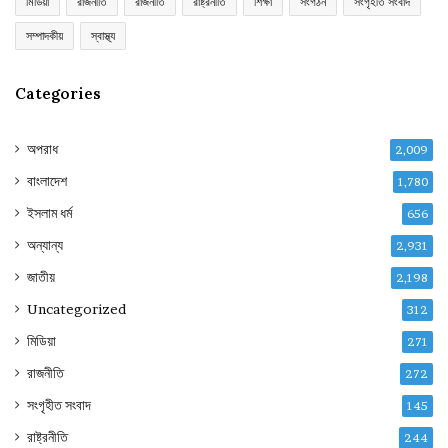
মিডিয়া
রাজনীতি
রাজনীতি
রাষ্ট্রনীতি
শিক্ষা
সংগঠন
সংগৃহীত সংবাদ
সম্পাদকীয়
স্বাস্থ্য
Categories
অপরাধ
2,009
বাংলাদেশ
1,780
ইসলাম ধর্ম
656
অন্যান্য
2,931
জাতীয়
2,198
Uncategorized
312
মিডিয়া
271
রাজনীতি
272
সংগৃহীত সংবাদ
145
রাষ্ট্রনীতি
244