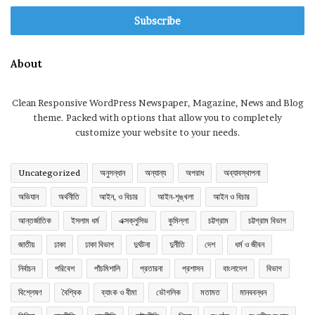
Email
address
About
Clean Responsive WordPress Newspaper, Magazine, News and Blog
theme. Packed with options that allow you to completely
customize your website to your needs.
Uncategorized
অনুসন্ধান
অন্যান্য
অপরাধ
অব্যাবস্থাপনা
অভিযান
অর্থনীতি
আইন, ও বিচার
আইন-শৃঙ্খলা
আইন ও বিচার
আন্তর্জাতিক
ইসলাম ধর্ম
এক্সক্লুসিভ
কুমিল্লা
চট্টগ্রাম
চট্টগ্রাম বিভাগ
জাতীয়
ঢাকা
ঢাকা বিভাগ
দুর্ঘটনা
দুর্নীতি
দেশ
ধর্ম ও জীবন
নির্বাচন
পরিবেশ
পাঁচমিশালি
প্রতারনা
প্রশাসন
বাংলাদেশ
বিভাগ
বিশ্লেষণ
বৈশ্বিক
ব্যাংক ও বীমা
ভৌগলিক
মতামত
মানববন্ধন