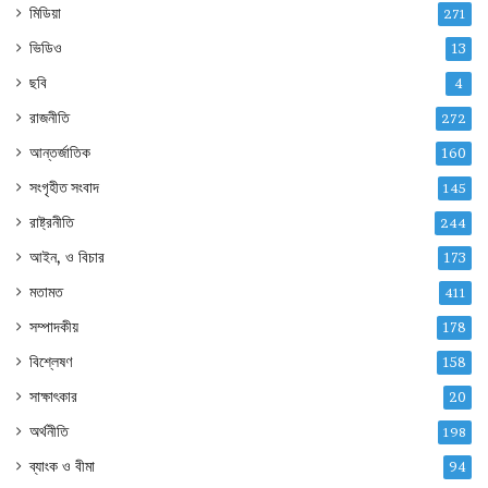
মিডিয়া
271
ভিডিও
13
ছবি
4
রাজনীতি
272
আন্তর্জাতিক
160
সংগৃহীত সংবাদ
145
রাষ্ট্রনীতি
244
আইন, ও বিচার
173
মতামত
411
সম্পাদকীয়
178
বিশ্লেষণ
158
সাক্ষাৎকার
20
অর্থনীতি
198
ব্যাংক ও বীমা
94