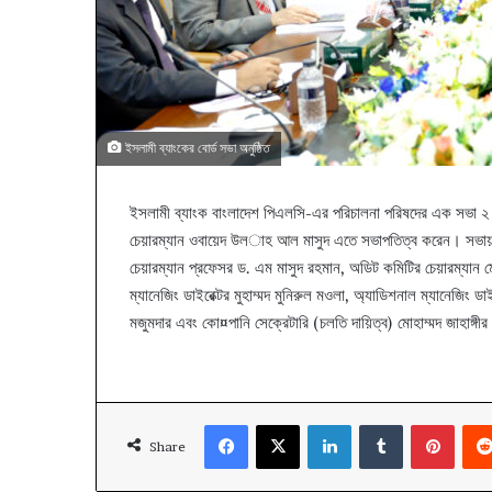
ইসলামী ব্যাংকের বোর্ড সভা অনুষ্ঠিত
ইসলামী ব্যাংক বাংলাদেশ পিএলসি-এর পরিচালনা পরিষদের এক সভা ২ ড
চেয়ারম্যান ওবায়েদ উল­াহ আল মাসুদ এতে সভাপতিত্ব করেন। সভায় এক
চেয়ারম্যান প্রফেসর ড. এম মাসুদ রহমান, অডিট কমিটির চেয়ারম্যান 
ম্যানেজিং ডাইরেক্টর মুহাম্মদ মুনিরুল মওলা, অ্যাডিশনাল ম্যানেজিং 
মজুমদার এবং কো¤পানি সেক্রেটারি (চলতি দায়িত্ব) মোহাম্মদ জাহাঙ্
Facebook
X
LinkedIn
Tumblr
Pinte
Share