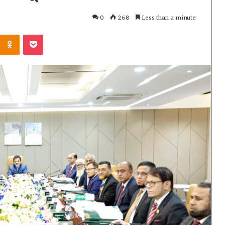
0
268
Less than a minute
Kontakte
Odnoklassniki
Pocket