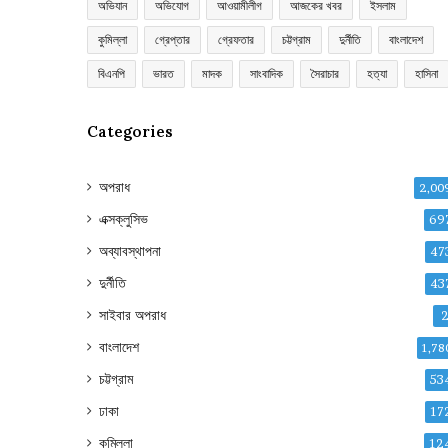
অভিযান
অভিযোগ
আওয়ামীলীগ
আজকের খবর
ইসলাম
কুমিল্লা
গ্রেপ্তার
গ্রেফতার
চট্টগ্রাম
দুর্নীতি
বাংলাদেশ
বিএনপি
ভারত
মাদক
সাংবাদিক
সৈরাচার
হত্যা
হাসিনা
Categories
অপরাধ
2,00
এক্সক্লুসিভ
69
অব্যাবস্থাপনা
47
দুর্নীতি
43
সাইবার অপরাধ
বাংলাদেশ
1,78
চট্টগ্রাম
53
ঢাকা
17
কুমিল্লা
12