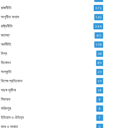
রাজনীতি
272
সংগৃহীত সংবাদ
145
রাষ্ট্রনীতি
244
মতামত
411
অর্থনীতি
198
বিশ্ব
58
বিনোদন
89
সংস্কৃতি
19
বিশেষ প্রতিবেদন
19
সড়ক দূর্ঘটনা
18
ফিচারড
8
ফরিদপুর
8
ইতিহাস ও ঐতিহ্য
7
যুদ্ধ ও সংঘাত
3