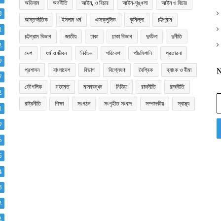
অভিযান
অর্থনীতি
আইন, ও বিচার
আইন-শৃঙ্খলা
আইন ও বিচার
3
আন্তর্জাতিক
ইসলাম ধর্ম
এক্সক্লুসিভ
কুমিল্লা
চট্টগ্রাম
1
চট্টগ্রাম বিভাগ
জাতীয়
ঢাকা
ঢাকা বিভাগ
দুর্ঘটনা
দুর্নীতি
2
দেশ
ধর্ম ও জীবন
নির্বাচন
পরিবেশ
পাঁচমিশালি
প্রতারনা
9
প্রশাসন
বাংলাদেশ
বিভাগ
বিশ্লেষণ
বৈশ্বিক
ব্যাংক ও বীমা
N
7
ভৌগলিক
মতামত
মানববন্ধন
মিডিয়া
রাজনীতি
রাজনীতি
2
E
রাষ্ট্রনীতি
শিক্ষা
সংগঠন
সংগৃহীত সংবাদ
সম্পাদকীয়
স্বাস্থ্য
y
1
E
9
a
6
5
4
3
2
2