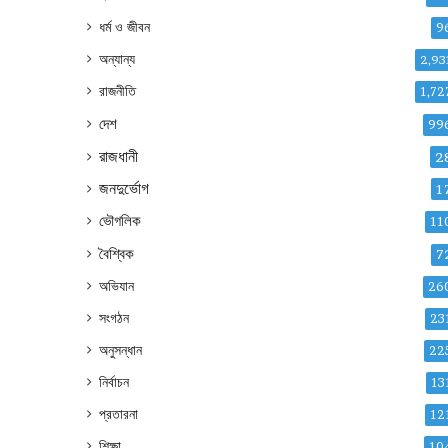
ধর্ম ও জীবন
9
অন্যান্য
2,93
রাজনীতি
1,72
দেশ
99
রাজধানী
2
জনদুর্ভোগ
1
ভৌগলিক
11
বৈশ্বিক
7
অভিযান
26
সংগঠন
23
অনুসন্ধান
22
নির্বাচন
13
প্রতারনা
12
শিক্ষা
10