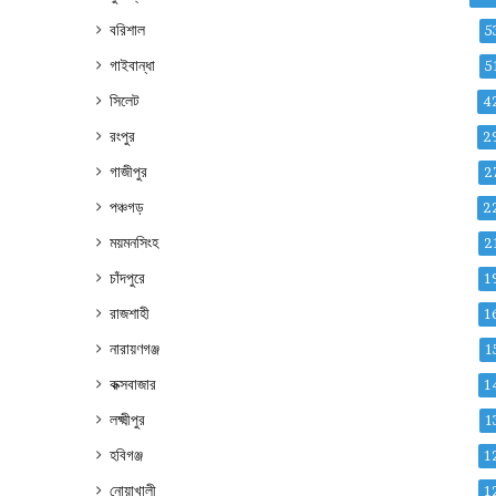
বরিশাল
5
গাইবান্ধা
5
সিলেট
4
রংপুর
2
গাজীপুর
2
পঞ্চগড়
2
ময়মনসিংহ
2
চাঁদপুরে
1
রাজশাহী
1
নারায়ণগঞ্জ
1
কক্সবাজার
1
লক্ষ্মীপুর
1
হবিগঞ্জ
1
নোয়াখালী
1