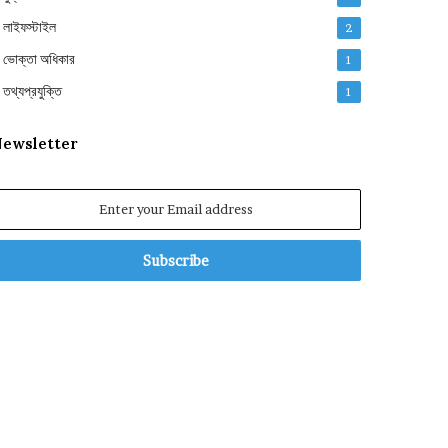
লাইফস্টাইল
2
ভোক্তা অধিকার
1
তথ্যপ্রযুক্তি
1
ewsletter
nter
our
mail
ddress