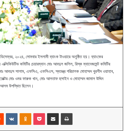
িসেম্বর, ২০২৪, সোমবার ইসলামী ব্যাংক টাওয়ারে অনুষ্ঠিত হয়। ব্যাংকের
্সিকিউটিভ কমিটির চেয়ারম্যান মোঃ আবদুল জলিল, রিস্ক ম্যানেজমেন্ট কমিটির
মোঃ আবদুস সালাম, এফসিএ, এফসিএস, স্বতন্ত্র পরিচালক মোহাম্মদ খুরশীদ ওয়াহাব,
ডাইরেক্টর মোঃ ওমর ফারুক খান, মোঃ আলতাফ হুসাইন ও মোহাম্মদ জামাল উদ্দিন
গীর আলম উপস্থিত ছিলেন।
rest
Reddit
VKontakte
Odnoklassniki
Pocket
Share via Email
Print