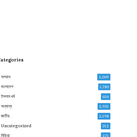
ategories
অপরাধ
2,009
বাংলাদেশ
1,780
ইসলাম ধর্ম
656
অন্যান্য
2,931
জাতীয়
2,198
Uncategorized
312
মিডিয়া
271