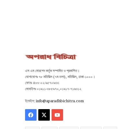
এস এম মোরশেদ কর্তৃক সম্পাদিত ও প্রকাশিত।
যোগাযোগঃ ৭৮ মতিঝিল (৭ম তলা), মতিঝিল, ঢাকা-১০০০।
ফোনঃ +৮৮-০২-৯৫৭০৯৩৩
মোবাইলঃ ০১৯১১-৩৮৫৯৭০,০১৯১৭-৭১৬৩১২
ইমেইল:
info@aparadhbichitra.com
Facebook
X
YouTube