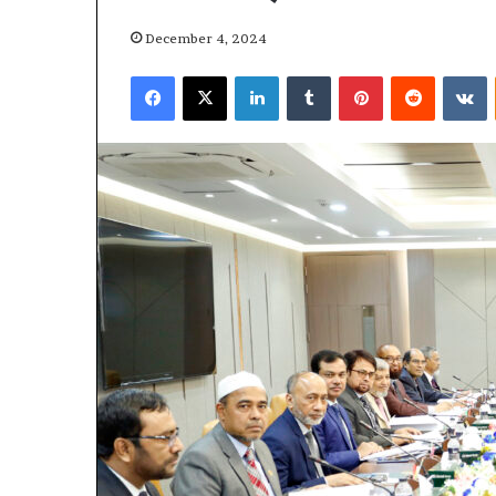
December 4, 2024
Facebook
X
LinkedIn
Tumblr
Pinterest
Reddit
V