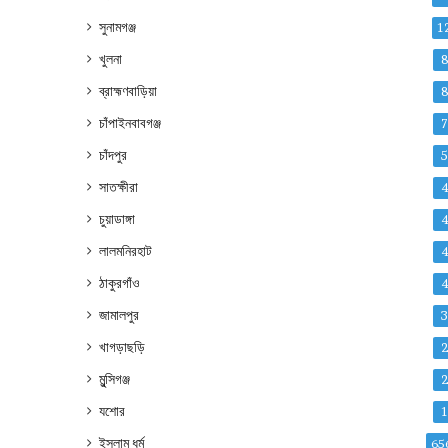
সুনামগঞ্জ
1
খুলনা
ব্রাহ্মণবাড়িয়া
চাঁপাইনবাবগঞ্জ
চাঁদপুর
সাতক্ষীরা
চুয়াডাঙ্গা
লালমনিরহাট
ঠাকুরগাঁও
জামালপুর
খাগড়াছড়ি
মুন্সিগঞ্জ
যশোর
ইসলাম ধর্ম
65