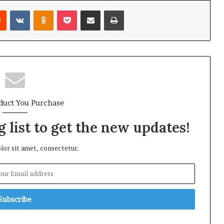
rest
Reddit
VKontakte
Odnoklassniki
Pocket
Share via Email
Print
duct You Purchase
 list to get the new updates!
or sit amet, consectetur.