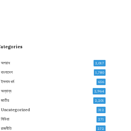
ategories
অপরাধ
2,017
বাংলাদেশ
1,780
ইসলাম ধর্ম
656
অন্যান্য
2,964
জাতীয়
2,201
Uncategorized
312
মিডিয়া
271
রাজনীতি
272