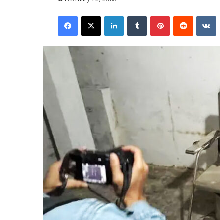
Facebook
X
LinkedIn
Tumblr
Pinterest
Reddit
V