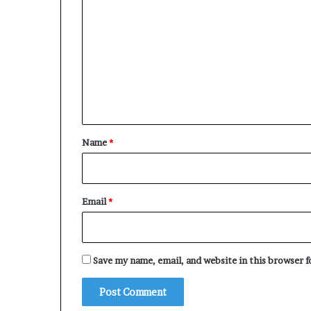
o
m
m
e
n
t
*
Name
*
Email
*
Save my name, email, and website in this browser 