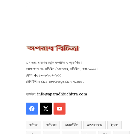
এস এম মোরশেদ কর্তৃক সম্পাদিত ও প্রকাশিত।
যোগাযোগঃ ৭৮ মতিঝিল (৭ম তলা), মতিঝিল, ঢাকা-১০০০।
ফোনঃ +৮৮-০২-৯৫৭০৯৩৩
মোবাইলঃ ০১৯১১-৩৮৫৯৭০,০১৯১৭-৭১৬৩১২
ইমেইল:
info@aparadhbichitra.com
Facebook
X
YouTube
অভিযান
অভিযোগ
আওয়ামীলীগ
আজকের খবর
ইসলাম