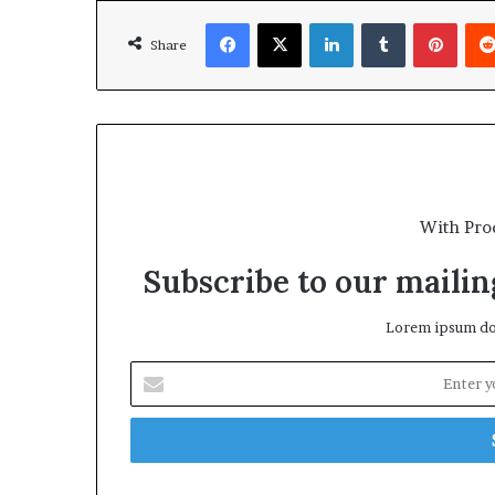
Facebook
X
LinkedIn
Tumblr
Pinte
Share
With Pro
Subscribe to our mailing
Lorem ipsum dol
Enter
your
Email
address