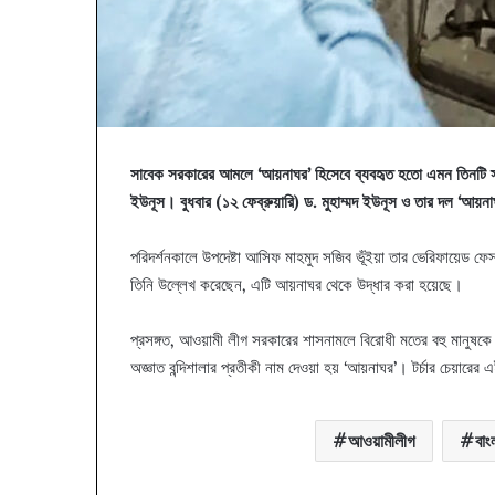
সাবেক সরকারের আমলে ‘আয়নাঘর’ হিসেবে ব্যবহৃত হতো এমন তিনটি স্থান
ইউনূস। বুধবার (১২ ফেব্রুয়ারি) ড. মুহাম্মদ ইউনূস ও তার দল ‘আয়ন
পরিদর্শনকালে উপদেষ্টা আসিফ মাহমুদ সজিব ভূঁইয়া তার ভেরিফায়েড ফ
তিনি উল্লেখ করেছেন, এটি আয়নাঘর থেকে উদ্ধার করা হয়েছে।
প্রসঙ্গত, আওয়ামী লীগ সরকারের শাসনামলে বিরোধী মতের বহু মানুষকে
অজ্ঞাত বন্দিশালার প্রতীকী নাম দেওয়া হয় ‘আয়নাঘর’। টর্চার চেয়ারে
আওয়ামীলীগ
বাং