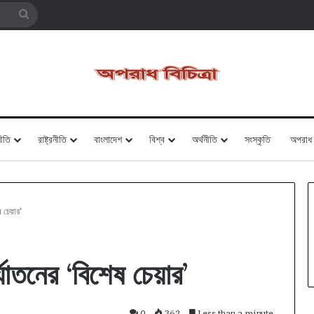
Search
for
ীতি
রাষ্ট্রনীতি
বাংলাদেশ
বিশ্ব
অর্থনীতি
সংস্কৃতি
অপরাধ
 চেয়ার’
যাতনের ‘বিশেষ চেয়ার’
0
362
Less than a minute