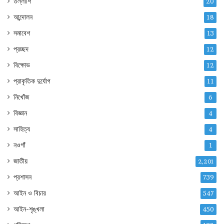
তল্লাশি
20
আন্দোলন
18
সমাবেশ
13
প্রচ্ছদ
12
বিক্ষোভ
12
প্রাকৃতিক দুর্যোগ
11
নিখোঁজ
6
বিজ্ঞান
4
সাহিত্য
4
নওগাঁ
1
জাতীয়
2,201
প্রশাসন
739
আইন ও বিচার
547
আইন-শৃঙ্খলা
450