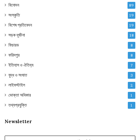
বিনোদন
89
সংস্কৃতি
19
বিশেষ প্রতিবেদন
19
সড়ক দূর্ঘটনা
18
ফিচারড
8
ফরিদপুর
8
ইতিহাস ও ঐতিহ্য
7
যুদ্ধ ও সংঘাত
3
লাইফস্টাইল
2
ভোক্তা অধিকার
1
তথ্যপ্রযুক্তি
1
Newsletter
Enter