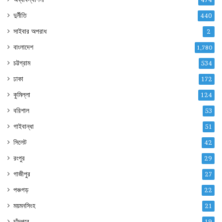
দুর্নীতি
440
সাইবার অপরাধ
2
বাংলাদেশ
1,780
চট্টগ্রাম
534
ঢাকা
172
কুমিল্লা
124
বরিশাল
53
গাইবান্ধা
51
সিলেট
42
রংপুর
29
গাজীপুর
27
পঞ্চগড়
22
ময়মনসিংহ
21
চাঁদপুরে
19