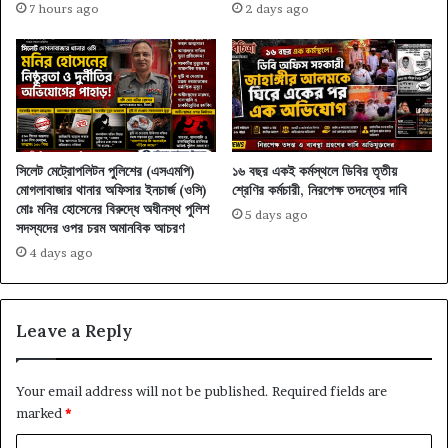
7 hours ago
2 days ago
সিলেট মেট্রোপলিটন পুলিশের (এসএমপি)
১৬ বছর একই কর্মস্থলে ডিবির তৃতীয়
মোগলাবাজার থানার অফিসার ইনচার্জ (ওসি)
শ্রেণির কর্মচারী, নিরপেক্ষ তদন্তের দাবি
মোঃ মনির হোসেনের বিরুদ্ধে অধীনস্থ পুলিশ
5 days ago
সদস্যদের ওপর চরম অমানবিক আচরণ
4 days ago
Leave a Reply
Your email address will not be published.
Required fields are
marked
*