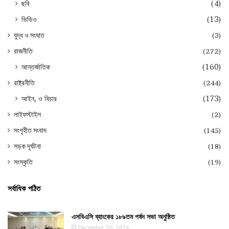
ছবি
(4)
ভিডিও
(13)
যুদ্ধ ও সংঘাত
(3)
রাজনীতি
(272)
আন্তর্জাতিক
(160)
রাষ্ট্রনীতি
(244)
আইন, ও বিচার
(173)
লাইফস্টাইল
(2)
সংগৃহীত সংবাদ
(145)
সড়ক দূর্ঘটনা
(18)
সংস্কৃতি
(19)
সর্বাধিক পঠিত
এসবিএসি ব্যাংকের ১৮৯তম পর্ষদ সভা অনুষ্ঠিত
December 30, 2024