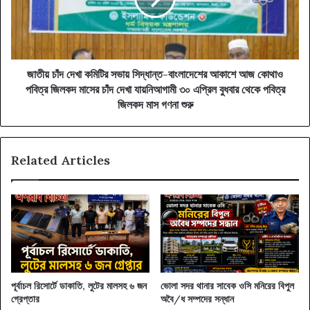
সিদ্ধান্ত-
বাংলাদেশের
আকাশে
আজ
কোথাও
জাতীয় চাঁদ দেখা কমিটির সভায় সিদ্ধান্ত-বাংলাদেশের আকাশে আজ কোথাও
পবিত্র
পবিত্র জিলকদ মাসের চাঁদ দেখা যায়নিআগামী ৩০ এপ্রিল বুধবার থেকে পবিত্র
জিলকদ
জিলকদ মাস গণনা শুরু
মাসের
চাঁদ
দেখা
Related Articles
যায়নিআগামী
৩০
এপ্রিল
বুধবার
থেকে
পবিত্র
জিলকদ
মাস
গণনা
পূর্বাচল রিসোর্টে ডাকাতি, লুটের মালসহ ৬ জন
ভোলা সদর থানার সাবেক ওসি মনিরের বিপুল
শুরু
গ্রেপ্তার
অবৈ/ধ সম্পদের সন্ধান