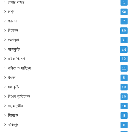
শেয়ার বাজার
1
বিশ্ব
58
প্রবাস
7
বিনোদন
89
খেলাধুলা
31
সাংস্কৃতি
24
নাটক-ছিনেমা
12
কবিতা ও সাহিত্য
11
উৎসব
8
সংস্কৃতি
19
বিশেষ প্রতিবেদন
19
সড়ক দূর্ঘটনা
18
ফিচারড
8
ফরিদপুর
8