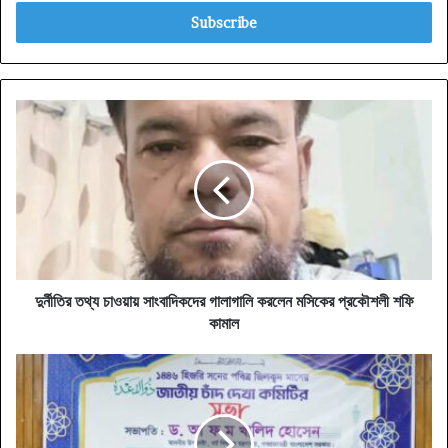
Email
address
দুর্নীতির
তথ্য
চাওয়ায়
সাংবাদিকদের
গালাগালি
করলেন
মসিকের
প্রকৌশলী
শফি
কামাল
দুর্নীতির তথ্য চাওয়ায় সাংবাদিকদের গালাগালি করলেন মসিকের প্রকৌশলী শফি
কামাল
জাতীয়
চাঁদ
দেখা
কমিটির
সভায়