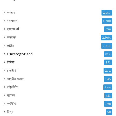
অপরাধ
2,017
বাংলাদেশ
1,780
ইসলাম ধর্ম
656
অন্যান্য
2,964
জাতীয়
2,201
Uncategorized
312
মিডিয়া
271
রাজনীতি
272
সংগৃহীত সংবাদ
145
রাষ্ট্রনীতি
244
মতামত
411
অর্থনীতি
198
বিশ্ব
58