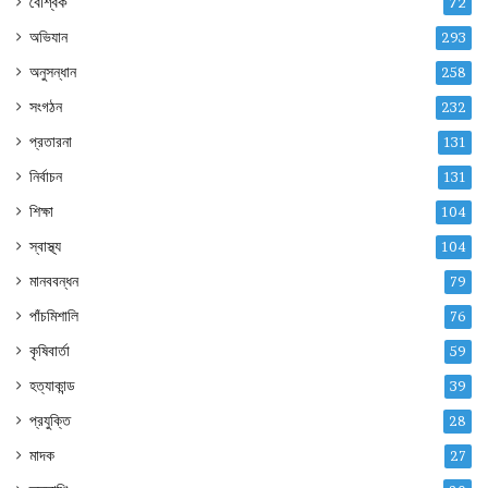
বৈশ্বিক
72
অভিযান
293
অনুসন্ধান
258
সংগঠন
232
প্রতারনা
131
নির্বাচন
131
শিক্ষা
104
স্বাস্থ্য
104
মানববন্ধন
79
পাঁচমিশালি
76
কৃষিবার্তা
59
হত্যাকান্ড
39
প্রযুক্তি
28
মাদক
27