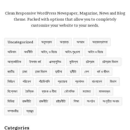
Clean Responsive WordPress Newspaper, Magazine, News and Blog
theme. Packed with options that allow you to completely
customize your website to your needs.
Uncategorized
অনুসন্ধান
অন্যান্য
অপরাধ
অব্যাবস্থাপনা
অভিযান
অর্থনীতি
আইন, ও বিচার
আইন-শৃঙ্খলা
আইন ও বিচার
আন্তর্জাতিক
ইসলাম ধর্ম
এক্সক্লুসিভ
কুমিল্লা
চট্টগ্রাম
চট্টগ্রাম বিভাগ
জাতীয়
ঢাকা
ঢাকা বিভাগ
দুর্ঘটনা
দুর্নীতি
দেশ
ধর্ম ও জীবন
নির্বাচন
পরিবেশ
পাঁচমিশালি
প্রতারনা
প্রশাসন
বাংলাদেশ
বিভাগ
বিশ্লেষণ
বৈশ্বিক
ব্যাংক ও বীমা
ভৌগলিক
মতামত
মানববন্ধন
মিডিয়া
রাজনীতি
রাজনীতি
রাষ্ট্রনীতি
শিক্ষা
সংগঠন
সংগৃহীত সংবাদ
সম্পাদকীয়
স্বাস্থ্য
Categories