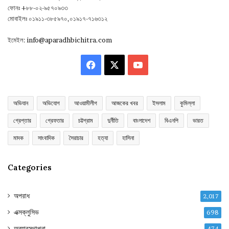
ফোনঃ +৮৮-০২-৯৫৭০৯৩৩
মোবাইলঃ ০১৯১১-৩৮৫৯৭০,০১৯১৭-৭১৬৩১২
ইমেইল:
info@aparadhbichitra.com
Facebook
X
YouTube
অভিযান
অভিযোগ
আওয়ামীলীগ
আজকের খবর
ইসলাম
কুমিল্লা
গ্রেপ্তার
গ্রেফতার
চট্টগ্রাম
দুর্নীতি
বাংলাদেশ
বিএনপি
ভারত
মাদক
সাংবাদিক
সৈরাচার
হত্যা
হাসিনা
Categories
অপরাধ
2,017
এক্সক্লুসিভ
698
অব্যাবস্থাপনা
474