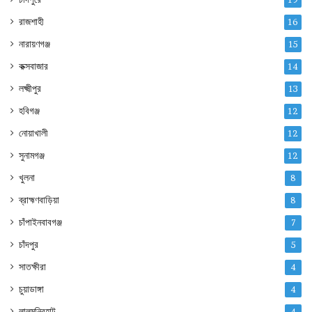
রাজশাহী
16
নারায়ণগঞ্জ
15
কক্সবাজার
14
লক্ষ্মীপুর
13
হবিগঞ্জ
12
নোয়াখালী
12
সুনামগঞ্জ
12
খুলনা
8
ব্রাহ্মণবাড়িয়া
8
চাঁপাইনবাবগঞ্জ
7
চাঁদপুর
5
সাতক্ষীরা
4
চুয়াডাঙ্গা
4
লালমনিরহাট
4