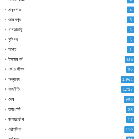
ঠাকুরগাঁও
4
জামালপুর
3
খাগড়াছড়ি
2
মুন্সিগঞ্জ
2
যশোর
1
ইসলাম ধর্ম
656
ধর্ম ও জীবন
96
অন্যান্য
2,964
রাজনীতি
1,727
দেশ
996
রাজধানী
28
জনদুর্ভোগ
17
ভৌগলিক
110