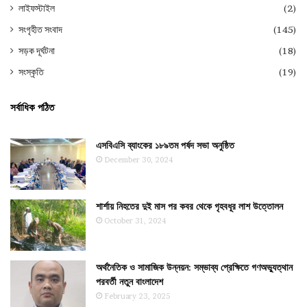
লাইফস্টাইল
(2)
সংগৃহীত সংবাদ
(145)
সড়ক দূর্ঘটনা
(18)
সংস্কৃতি
(19)
সর্বাধিক পঠিত
এসবিএসি ব্যাংকের ১৮৯তম পর্ষদ সভা অনুষ্ঠিত
December 30, 2024
শার্শায় নিহতের দুই মাস পর কবর থেকে গৃহবধূর লাশ উত্তোলন
October 31, 2024
অর্থনৈতিক ও সামাজিক উন্নয়ন: সম্ভাব্য প্রেক্ষিতে গণঅভ্যুত্থান
পরবর্তী নতুন বাংলাদেশ
February 23, 2025