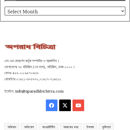
আর্কাইভ
এস এম মোরশেদ কর্তৃক সম্পাদিত ও প্রকাশিত।
যোগাযোগঃ ৭৮ মতিঝিল (৭ম তলা), মতিঝিল, ঢাকা-১০০০।
ফোনঃ +৮৮-০২-৯৫৭০৯৩৩
মোবাইলঃ ০১৯১১-৩৮৫৯৭০,০১৯১৭-৭১৬৩১২
ইমেইল:
info@aparadhbichitra.com
Facebook
X
YouTube
অভিযান
অভিযোগ
আওয়ামীলীগ
আজকের খবর
ইসলাম
কুমিল্লা