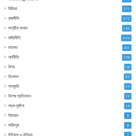
মিডিয়া
271
রাজনীতি
272
সংগৃহীত সংবাদ
145
রাষ্ট্রনীতি
244
মতামত
411
অর্থনীতি
198
বিশ্ব
58
বিনোদন
89
সংস্কৃতি
19
বিশেষ প্রতিবেদন
19
সড়ক দূর্ঘটনা
18
ফিচারড
8
ফরিদপুর
8
ইতিহাস ও ঐতিহ্য
7