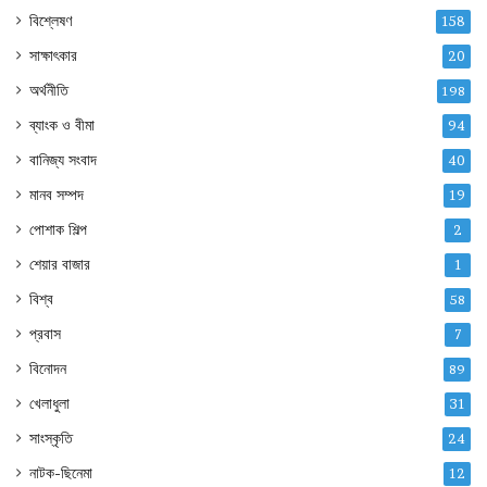
বিশ্লেষণ
158
সাক্ষাৎকার
20
অর্থনীতি
198
ব্যাংক ও বীমা
94
বানিজ্য সংবাদ
40
মানব সম্পদ
19
পোশাক শিল্প
2
শেয়ার বাজার
1
বিশ্ব
58
প্রবাস
7
বিনোদন
89
খেলাধুলা
31
সাংস্কৃতি
24
নাটক-ছিনেমা
12