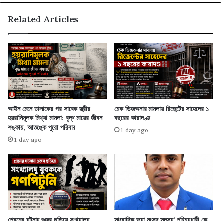
Related Articles
আইন মেনে তালাকের পর সাবেক স্ত্রীর
চেক ডিজঅনার মামলায় রিজেন্টের সাহেদের ১
হয়রানিমূলক মিথ্যা মামলা: বৃদ্ধ মায়ের জীবন
বছরের কারাদণ্ড
শঙ্কায়, আতঙ্কে পুরো পরিবার
1 day ago
1 day ago
প্রেমের ঘটনায় গুজব ছড়িয়ে সংখ্যালঘু
সাংবাদিক ভুয়া সংসদ সদস্য’ পরিচয়ধারী কে