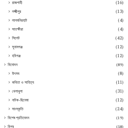
রাজশাহী
(16)
লক্ষ্মীপুর
(13)
লালমনিরহাট
(4)
সাতক্ষীরা
(4)
সিলেট
(42)
সুনামগঞ্জ
(12)
হবিগঞ্জ
(12)
বিনোদন
(89)
উৎসব
(8)
কবিতা ও সাহিত্য
(11)
খেলাধুলা
(31)
নাটক-ছিনেমা
(12)
সাংস্কৃতি
(24)
বিশেষ প্রতিবেদন
(19)
বিশ্ব
(58)