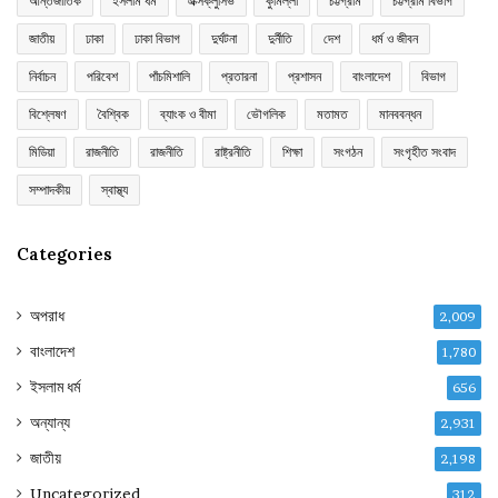
আন্তর্জাতিক
ইসলাম ধর্ম
এক্সক্লুসিভ
কুমিল্লা
চট্টগ্রাম
চট্টগ্রাম বিভাগ
জাতীয়
ঢাকা
ঢাকা বিভাগ
দুর্ঘটনা
দুর্নীতি
দেশ
ধর্ম ও জীবন
নির্বাচন
পরিবেশ
পাঁচমিশালি
প্রতারনা
প্রশাসন
বাংলাদেশ
বিভাগ
বিশ্লেষণ
বৈশ্বিক
ব্যাংক ও বীমা
ভৌগলিক
মতামত
মানববন্ধন
মিডিয়া
রাজনীতি
রাজনীতি
রাষ্ট্রনীতি
শিক্ষা
সংগঠন
সংগৃহীত সংবাদ
সম্পাদকীয়
স্বাস্থ্য
Categories
অপরাধ
2,009
বাংলাদেশ
1,780
ইসলাম ধর্ম
656
অন্যান্য
2,931
জাতীয়
2,198
Uncategorized
312