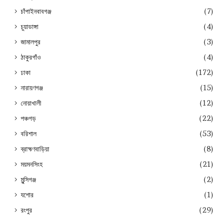
চাঁপাইনবাবগঞ্জ
(7)
চুয়াডাঙ্গা
(4)
জামালপুর
(3)
ঠাকুরগাঁও
(4)
ঢাকা
(172)
নারায়ণগঞ্জ
(15)
নোয়াখালী
(12)
পঞ্চগড়
(22)
বরিশাল
(53)
ব্রাহ্মণবাড়িয়া
(8)
ময়মনসিংহ
(21)
মুন্সিগঞ্জ
(2)
যশোর
(1)
রংপুর
(29)