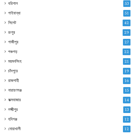
বরিশাল
53
গাইবান্ধা
51
সিলেট
42
রংপুর
29
গাজীপুর
27
পঞ্চগড়
22
ময়মনসিংহ
21
চাঁদপুরে
19
রাজশাহী
16
নারায়ণগঞ্জ
15
কক্সবাজার
14
লক্ষ্মীপুর
13
হবিগঞ্জ
12
নোয়াখালী
12