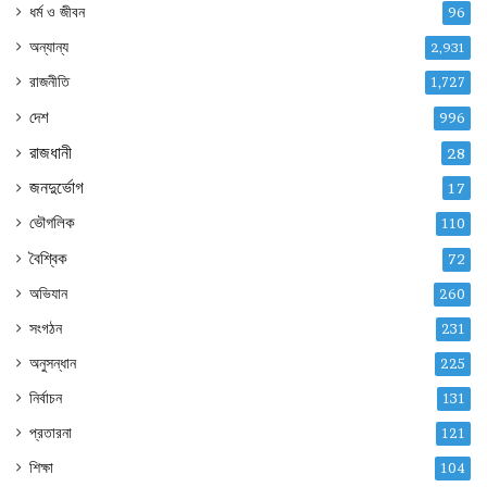
ধর্ম ও জীবন
96
অন্যান্য
2,931
রাজনীতি
1,727
দেশ
996
রাজধানী
28
জনদুর্ভোগ
17
ভৌগলিক
110
বৈশ্বিক
72
অভিযান
260
সংগঠন
231
অনুসন্ধান
225
নির্বাচন
131
প্রতারনা
121
শিক্ষা
104