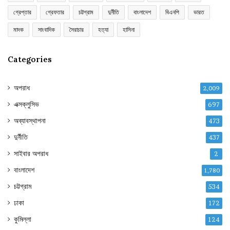
গ্রেপ্তার
গ্রেফতার
চট্টগ্রাম
দুর্নীতি
বাংলাদেশ
বিএনপি
ভারত
মাদক
সাংবাদিক
সৈরাচার
হত্যা
হাসিনা
Categories
অপরাধ
2,009
এক্সক্লুসিভ
697
অব্যাবস্থাপনা
473
দুর্নীতি
437
সাইবার অপরাধ
2
বাংলাদেশ
1,780
চট্টগ্রাম
534
ঢাকা
172
কুমিল্লা
124