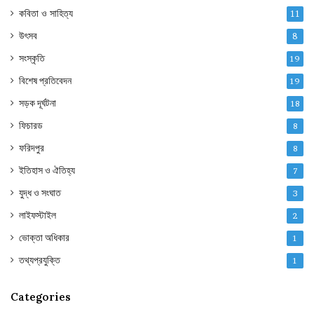
কবিতা ও সাহিত্য
11
উৎসব
8
সংস্কৃতি
19
বিশেষ প্রতিবেদন
19
সড়ক দূর্ঘটনা
18
ফিচারড
8
ফরিদপুর
8
ইতিহাস ও ঐতিহ্য
7
যুদ্ধ ও সংঘাত
3
লাইফস্টাইল
2
ভোক্তা অধিকার
1
তথ্যপ্রযুক্তি
1
Categories