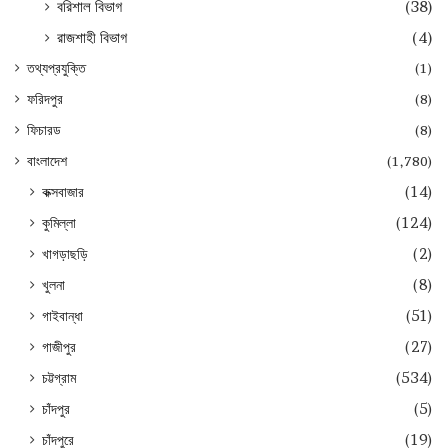
বরিশাল বিভাগ
(38)
রাজশাহী বিভাগ
(4)
তথ্যপ্রযুক্তি
(1)
ফরিদপুর
(8)
ফিচারড
(8)
বাংলাদেশ
(1,780)
কক্সবাজার
(14)
কুমিল্লা
(124)
খাগড়াছড়ি
(2)
খুলনা
(8)
গাইবান্ধা
(51)
গাজীপুর
(27)
চট্টগ্রাম
(534)
চাঁদপুর
(5)
চাঁদপুরে
(19)