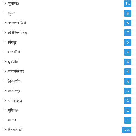
সুনামগঞ্জ
12
খুলনা
8
ব্রাহ্মণবাড়িয়া
8
চাঁপাইনবাবগঞ্জ
7
চাঁদপুর
5
সাতক্ষীরা
4
চুয়াডাঙ্গা
4
লালমনিরহাট
4
ঠাকুরগাঁও
4
জামালপুর
3
খাগড়াছড়ি
2
মুন্সিগঞ্জ
2
যশোর
1
ইসলাম ধর্ম
656