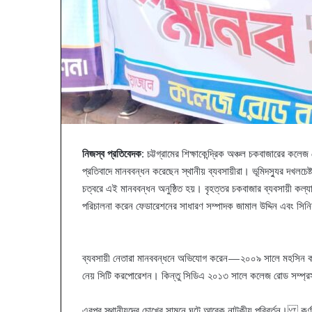
নিজস্ব প্রতিবেদক
: চট্টগ্রামের শিক্ষাকেন্দ্রিক অঞ্চল চকবাজারের ক
প্রতিবাদে মানববন্ধন করেছেন স্থানীয় ব্যবসায়ীরা। ভূমিদস্যুর দখলচেষ্
চত্বরে এই মানববন্ধন অনুষ্ঠিত হয়। বৃহত্তর চকবাজার ব্যবসায়ী কল
পরিচালনা করেন ফেডারেশনের সাধারণ সম্পাদক জামাল উদ্দিন এবং সি
ব্যবসায়ী নেতারা মানববন্ধনে অভিযোগ করেন—২০০৯ সালে মহসিন কলেজ ও
নেয় সিটি করপোরেশন। কিন্তু সিডিএ ২০১৩ সালে কলেজ রোড সম্প্রসার
এরপর স্থানীয়দের চোখের সামনে ঘটে আরেক নাটকীয় পরিবর্তন। কর্ণফুলী শি