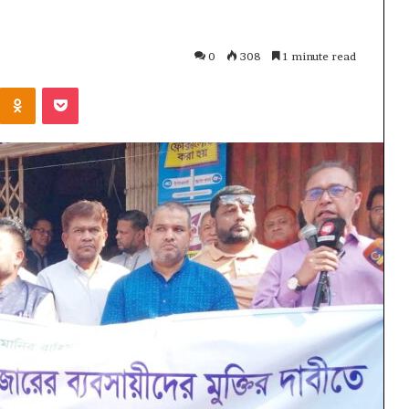
0
308
1 minute read
Kontakte
Odnoklassniki
Pocket