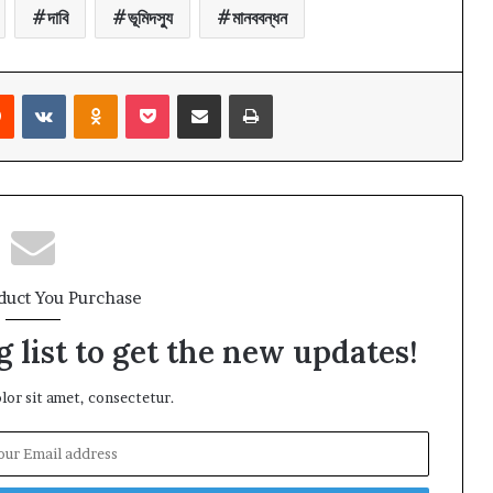
দাবি
ভূমিদস্যু
মানববন্ধন
rest
Reddit
VKontakte
Odnoklassniki
Pocket
Share via Email
Print
duct You Purchase
 list to get the new updates!
or sit amet, consectetur.