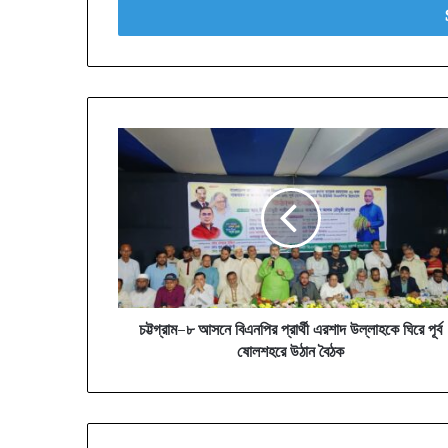
address
চট্টগ্রাম–
৮
আসনে
বিএনপির
প্রার্থী
এরশাদ
উল্লাহকে
ঘিরে
পূর্ব
ষোলশহরে
চট্টগ্রাম–৮ আসনে বিএনপির প্রার্থী এরশাদ উল্লাহকে ঘিরে পূর্ব
উঠান
ষোলশহরে উঠান বৈঠক
বৈঠক