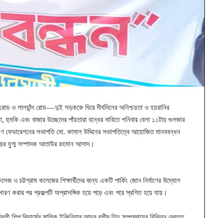
লেজ রোড ও লালচাঁন্দ রোড—দুই সড়ককে ঘিরে দীর্ঘদিনের অনিশ্চয়তা ও হয়রানির
টা, হুমকি এবং বাজার উচ্ছেদের পাঁয়তারা বন্ধের দাবিতে শনিবার বেলা ১১টায় গুলজার
্যাণ ফেডারেশনের সভাপতি মো. কামাল উদ্দিনের সভাপতিত্বে আয়োজিত মানববন্ধন
নিয়র যুগ্ম সম্পাদক আতাউর রহমান আসাদ।
 চট্টগ্রাম কলেজের শিক্ষার্থীদের জন্য একটি পার্কিং জোন নির্মাণের উদ্যোগ
ণ করার পর প্রকল্পটি অপ্রাসঙ্গিক হয়ে পড়ে এবং পরে স্থগিত হয়ে যায়।
প বিল্ডার্সের মালিক ইঞ্জিনিয়ার আব্দুর রশীদ হিন্দু সম্প্রদায়ের বিভিন্ন দেবত্ত