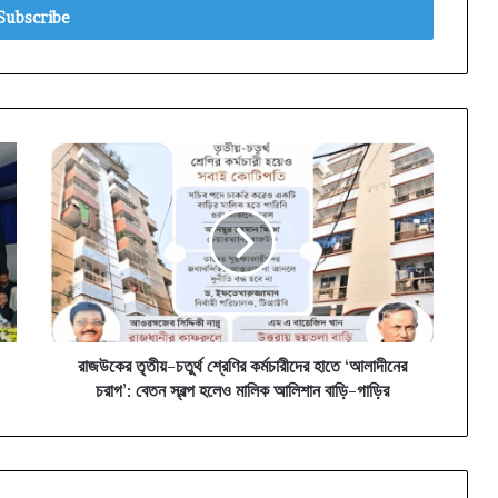
রাজউকের
তৃতীয়-
চতুর্থ
শ্রেণির
কর্মচারীদের
হাতে
‘আলাদীনের
চরাগ’:
বেতন
স্বল্প
রাজউকের তৃতীয়-চতুর্থ শ্রেণির কর্মচারীদের হাতে ‘আলাদীনের
হলেও
চরাগ’: বেতন স্বল্প হলেও মালিক আলিশান বাড়ি-গাড়ির
মালিক
আলিশান
বাড়ি-
গাড়ির