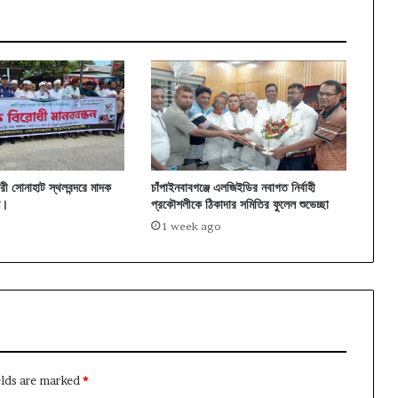
ামারী সোনাহাট স্থলবন্দরে মাদক
চাঁপাইনবাবগঞ্জে এলজিইডির নবাগত নির্বাহী
ন।
প্রকৌশলীকে ঠিকাদার সমিতির ফুলেল শুভেচ্ছা
1 week ago
elds are marked
*