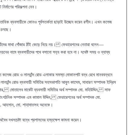
 নির্মাণের পরিকল্পনা নেন।
 শতাধিক ব্যবসায়ীকে কোনও পূর্বসতর্কতা ছাড়াই উচ্ছেদ করেন রশীদ। এখন কলেজ
তি চলছে।
বসায়ীদের মাথা গোঁজার ঠাঁই কেড়ে নিয়ে নয়। ফেডারেশনের নেতারা বলেন—
্নয়নের নামে ব্যবসায়ীদের পথে বসানো সহ্য করা হবে না। যথেষ্ট সময় ও ন্যায্য
যন্ত কলেজ রোড ও লালচাঁন্দ রোড এলাকার সমস্ত দোকানপাট বন্ধ রেখে মানববন্ধনে
চাঁন্দ রোড ব্যবসায়ী সমিতির সহসভাপতি আবুল কাসেম, সাধারণ সম্পাদক ইদ্রিস
র, মোতালেব মার্কেট ব্যবসায়ী সমিতির অর্থ সম্পাদক মো. মহিউদ্দিন, সাফ
ংগঠনিক সম্পাদক এম কামাল উদ্দিন, ফেডারেশনের অর্থ সম্পাদক মো.
ো. আহসান, মো. শাহাদাতসহ অনেকে।
ং অবৈধ দখলচেষ্টা বন্ধে প্রশাসনের হস্তক্ষেপ কামনা করেন।