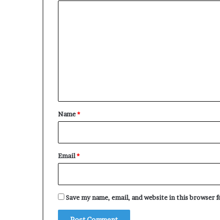
C
o
m
m
e
n
t
*
Name
*
Email
*
Save my name, email, and website in this browser 