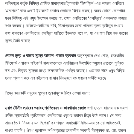
অধিদপ্তর কর্তৃক নিষিদ্ধ ঘোষিত মাথাব্যথার ট্যাবলেট ‘ডিসপ্রিন’-এর আদলে এলবিয়ন
‘এসপ্রিন’ নামে একটি ট্যাবলেট বাজারে দেদারসে বিক্রি করছে। অন্য কোনো কোম্পানি
যখন নিষিদ্ধ এই ওষুধ উৎপাদন করছে না, তখন এলবিয়নের ‘এসপ্রিন’ এককভাবে বাজার
দখল করেছে। অভিযোগকারীদের দাবি, ডিসপ্রিনের মতো পানিতে দ্রুত দ্রবীভূত হওয়ার
কথা থাকলেও এলবিয়নের এসপ্রিন পানিতে ঠিকভাবে গলে না, যা এর মান নিয়ে বড় ধরনের
সন্দেহ তৈরি করেছে।
লেবেল মূল্য ও বাজার মূল্যে আকাশ-পাতাল ব্যবধান
অনুসন্ধানে দেখা গেছে, রাজধানীর
মিটফোর্ড এলাকার পাইকারি বাজারগুলোতে এলবিয়নের উৎপাদিত ওষুধের লেবেলে মুদ্রিত
দাম এবং বিক্রয় মূল্যের মধ্যে অস্বাভাবিক পার্থক্য রয়েছে। এত কম দামে ওষুধ বিক্রি
হওয়া প্রমাণ করে এর কাঁচামাল বা মান নিয়ন্ত্রণে বড় ধরনের ঘাটতি রয়েছে।
নিম্নে কয়েকটি ওষুধের মূল্যের তুলনামূলক চিত্র দেওয়া হলো:
ড্রাগ টেস্টিং ল্যাবের ভয়াবহ প্রতিবেদন ও কারখানার বেহাল দশা
২০১৭ সালের এক ড্রাগ
টেস্টিং ল্যাবরেটরি প্রতিবেদনে এলবিয়নের ওষুধের ভয়াবহ চিত্র উঠে আসে। সে সময়
তাদের তৈরি ‘মিমক্স ৫০০ মি.গ্রা’ ক্যাপসুলে অ্যামোক্সিসিলিন-এর কোনো অস্তিত্বই
পাওয়া যায়নি। ঔষধ প্রশাসন অধিদপ্তরের তৎকালীন সরকারি বিশ্লেষক ডা. মো. হারুন-