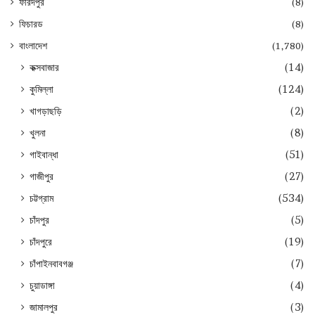
ফরিদপুর
(8)
ফিচারড
(8)
বাংলাদেশ
(1,780)
কক্সবাজার
(14)
কুমিল্লা
(124)
খাগড়াছড়ি
(2)
খুলনা
(8)
গাইবান্ধা
(51)
গাজীপুর
(27)
চট্টগ্রাম
(534)
চাঁদপুর
(5)
চাঁদপুরে
(19)
চাঁপাইনবাবগঞ্জ
(7)
চুয়াডাঙ্গা
(4)
জামালপুর
(3)