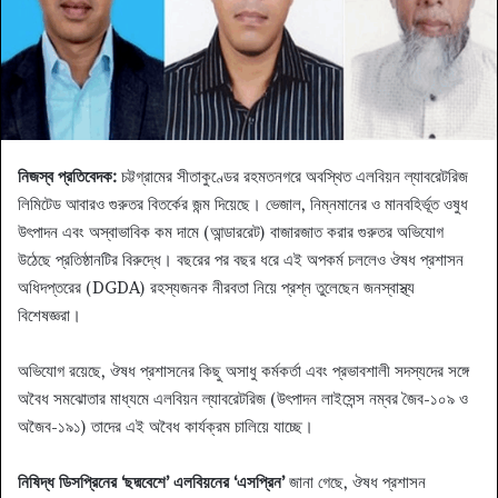
নিজস্ব প্রতিবেদক:
চট্টগ্রামের সীতাকুণ্ডের রহমতনগরে অবস্থিত এলবিয়ন ল্যাবরেটরিজ
লিমিটেড আবারও গুরুতর বিতর্কের জন্ম দিয়েছে। ভেজাল, নিম্নমানের ও মানবহির্ভূত ওষুধ
উৎপাদন এবং অস্বাভাবিক কম দামে (আন্ডাররেট) বাজারজাত করার গুরুতর অভিযোগ
উঠেছে প্রতিষ্ঠানটির বিরুদ্ধে। বছরের পর বছর ধরে এই অপকর্ম চললেও ঔষধ প্রশাসন
অধিদপ্তরের (DGDA) রহস্যজনক নীরবতা নিয়ে প্রশ্ন তুলেছেন জনস্বাস্থ্য
বিশেষজ্ঞরা।
অভিযোগ রয়েছে, ঔষধ প্রশাসনের কিছু অসাধু কর্মকর্তা এবং প্রভাবশালী সদস্যদের সঙ্গে
অবৈধ সমঝোতার মাধ্যমে এলবিয়ন ল্যাবরেটরিজ (উৎপাদন লাইসেন্স নম্বর জৈব-১০৯ ও
অজৈব-১৯১) তাদের এই অবৈধ কার্যক্রম চালিয়ে যাচ্ছে।
নিষিদ্ধ ডিসপ্রিনের ‘ছদ্মবেশে’ এলবিয়নের ‘এসপ্রিন’
জানা গেছে, ঔষধ প্রশাসন