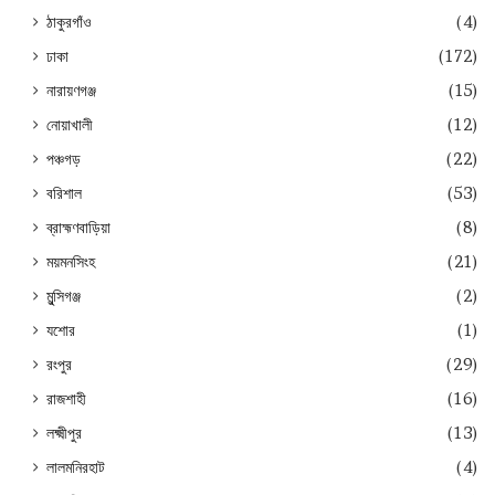
ঠাকুরগাঁও
(4)
ঢাকা
(172)
নারায়ণগঞ্জ
(15)
নোয়াখালী
(12)
পঞ্চগড়
(22)
বরিশাল
(53)
ব্রাহ্মণবাড়িয়া
(8)
ময়মনসিংহ
(21)
মুন্সিগঞ্জ
(2)
যশোর
(1)
রংপুর
(29)
রাজশাহী
(16)
লক্ষ্মীপুর
(13)
লালমনিরহাট
(4)