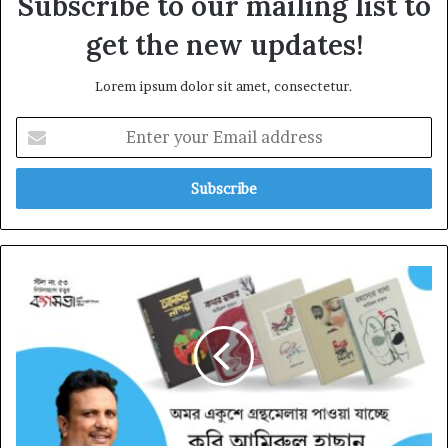
Subscribe to our mailing list to
get the new updates!
Lorem ipsum dolor sit amet, consectetur.
Enter
your
Email
address
এবারের
বইমেলায়
লিটলম্যাগ
চত্বরের
৫৩
নং
স্টলে
পাওয়া
যাচ্ছে