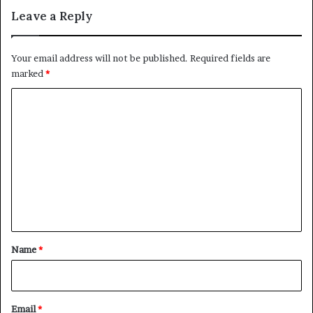
Leave a Reply
Your email address will not be published.
Required fields are
marked
*
C
o
m
m
e
n
t
*
Name
*
Email
*