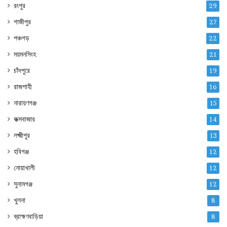
রংপুর
29
গাজীপুর
27
পঞ্চগড়
22
ময়মনসিংহ
21
চাঁদপুরে
19
রাজশাহী
16
নারায়ণগঞ্জ
15
কক্সবাজার
14
লক্ষ্মীপুর
13
হবিগঞ্জ
12
নোয়াখালী
12
সুনামগঞ্জ
12
খুলনা
8
ব্রাহ্মণবাড়িয়া
8