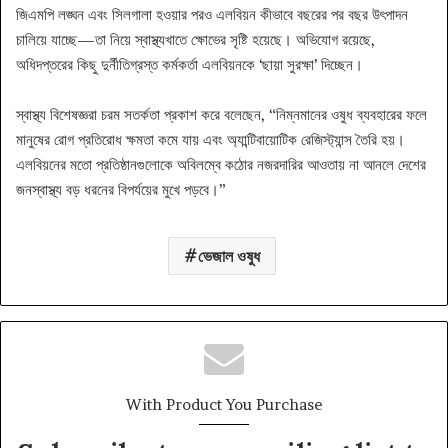
জিএমপি লঙ্ঘন এবং সিলগালা হওয়ার পরও এলবিয়ন কীভাবে বছরের পর বছর উৎপাদন
চালিয়ে যাচ্ছে—তা নিয়ে স্বাস্থ্যখাতে ক্ষোভের সৃষ্টি হয়েছে। অভিযোগ রয়েছে,
অধিদপ্তরের কিছু দুর্নীতিগ্রস্ত কর্মকর্তা এলবিয়নকে ‘ছায়া সুরক্ষা’ দিচ্ছেন।
স্বাস্থ্য বিশেষজ্ঞরা চরম সতর্কতা প্রকাশ করে বলেছেন, “নিম্নমানের ওষুধ ব্যবহারের ফলে
মানুষের রোগ প্রতিরোধ ক্ষমতা কমে যায় এবং অ্যান্টিবায়োটিক রেজিস্ট্যান্স তৈরি হয়।
এলবিয়নের মতো প্রতিষ্ঠানগুলোকে অবিলম্বে কঠোর নজরদারির আওতায় না আনলে দেশের
জনস্বাস্থ্য বড় ধরনের বিপর্যয়ের মুখে পড়বে।”
ভেজাল ওষুধ
With Product You Purchase