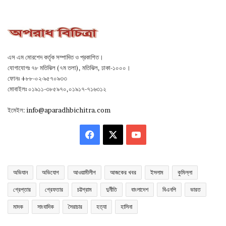
এস এম মোরশেদ কর্তৃক সম্পাদিত ও প্রকাশিত।
যোগাযোগঃ ৭৮ মতিঝিল (৭ম তলা), মতিঝিল, ঢাকা-১০০০।
ফোনঃ +৮৮-০২-৯৫৭০৯৩৩
মোবাইলঃ ০১৯১১-৩৮৫৯৭০,০১৯১৭-৭১৬৩১২
ইমেইল:
info@aparadhbichitra.com
Facebook
X
YouTube
অভিযান
অভিযোগ
আওয়ামীলীগ
আজকের খবর
ইসলাম
কুমিল্লা
গ্রেপ্তার
গ্রেফতার
চট্টগ্রাম
দুর্নীতি
বাংলাদেশ
বিএনপি
ভারত
মাদক
সাংবাদিক
সৈরাচার
হত্যা
হাসিনা