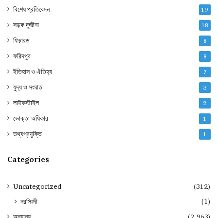
বিশেষ প্রতিবেদন
19
সড়ক দূর্ঘটনা
18
ফিচারড
8
ফরিদপুর
8
ইতিহাস ও ঐতিহ্য
7
যুদ্ধ ও সংঘাত
3
লাইফস্টাইল
2
ভোক্তা অধিকার
1
তথ্যপ্রযুক্তি
1
Categories
Uncategorized
(312)
নরসিংদী
(1)
অন্যান্য
(2,963)