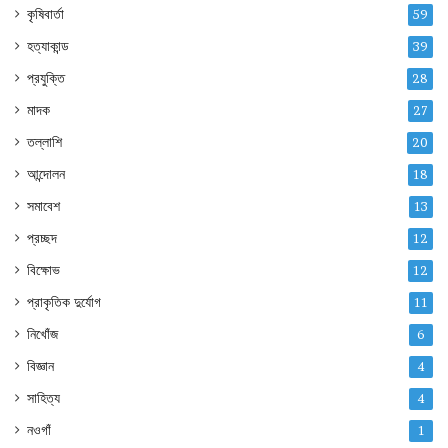
কৃষিবার্তা
59
হত্যাকান্ড
39
প্রযুক্তি
28
মাদক
27
তল্লাশি
20
আন্দোলন
18
সমাবেশ
13
প্রচ্ছদ
12
বিক্ষোভ
12
প্রাকৃতিক দুর্যোগ
11
নিখোঁজ
6
বিজ্ঞান
4
সাহিত্য
4
নওগাঁ
1