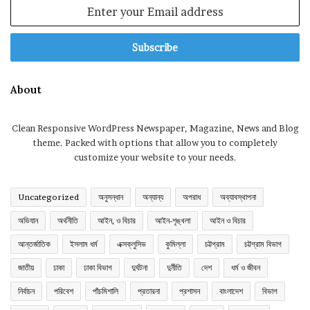
Enter
your
Email
address
About
Clean Responsive WordPress Newspaper, Magazine, News and Blog
theme. Packed with options that allow you to completely
customize your website to your needs.
Uncategorized
অনুসন্ধান
অন্যান্য
অপরাধ
অব্যাবস্থাপনা
অভিযান
অর্থনীতি
আইন, ও বিচার
আইন-শৃঙ্খলা
আইন ও বিচার
আন্তর্জাতিক
ইসলাম ধর্ম
এক্সক্লুসিভ
কুমিল্লা
চট্টগ্রাম
চট্টগ্রাম বিভাগ
জাতীয়
ঢাকা
ঢাকা বিভাগ
দুর্ঘটনা
দুর্নীতি
দেশ
ধর্ম ও জীবন
নির্বাচন
পরিবেশ
পাঁচমিশালি
প্রতারনা
প্রশাসন
বাংলাদেশ
বিভাগ