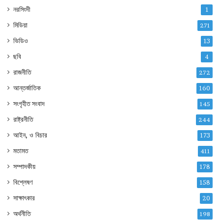
নরসিংদী
1
মিডিয়া
271
ভিডিও
13
ছবি
4
রাজনীতি
272
আন্তর্জাতিক
160
সংগৃহীত সংবাদ
145
রাষ্ট্রনীতি
244
আইন, ও বিচার
173
মতামত
411
সম্পাদকীয়
178
বিশ্লেষণ
158
সাক্ষাৎকার
20
অর্থনীতি
198