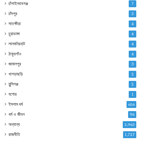
চাঁপাইনবাবগঞ্জ
7
চাঁদপুর
5
সাতক্ষীরা
4
চুয়াডাঙ্গা
4
লালমনিরহাট
4
ঠাকুরগাঁও
4
জামালপুর
3
খাগড়াছড়ি
2
মুন্সিগঞ্জ
2
যশোর
1
ইসলাম ধর্ম
656
ধর্ম ও জীবন
96
অন্যান্য
2,963
রাজনীতি
1,727