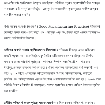
অর-রশীদ তাঁর প্রতিবেদনে উল্লেখ করেছিলেন, পরীক্ষিত নমুনায় অ্যামোক্সিসিলিন শনাক্ত
না হওয়ায় এটি সম্পূর্ণ মানবহির্ভূত। এছাড়া ইনডোমেথাসিন ক্যাপসুলেও ঘোষিত মাত্রার
সঙ্গে মিল পাওয়া যায়নি।
বিশ্ব স্বাস্থ্য সংস্থার জিএমপি (Good Manufacturing Practice) নীতিমালা
চরমভাবে লঙ্ঘন করে একই ভবনে পশু ও মানুষের ওষুধ উৎপাদনের মতো গুরুতর অভিযোগও
রয়েছে প্রতিষ্ঠানটির বিরুদ্ধে।
অতীতের রেকর্ড: বারবার স্থগিতাদেশ ও সিলগালা
এলবিয়নের বিরুদ্ধে এমন অভিযোগ
এবারই প্রথম নয়। মানবহির্ভূত ওষুধ তৈরির অভিযোগে একসময় চট্টগ্রামের চাঁদগাঁও
এলাকায় তাদের কারখানা ভ্রাম্যমাণ আদালত সিলগালা করে দিয়েছিল। পরে তারা
সীতাকুণ্ডে নতুন কারখানা স্থাপন করে। ঔষধ প্রশাসন অধিদপ্তরের নথি অনুযায়ী, এর
আগে ২০০৮ সালে এলবিয়নের ডাইক্লোফেনাক টি-আর, ডক্সিসাইক্লিন, গ্লাইসো
ফুলভিন এবং আইবুপ্রোফেন ওষুধের উৎপাদন ও বাজারজাত স্থগিত করা হয়। ২০০৯ সালে
পলিভিট সিরাপ (ভিটামিন বি কমপ্লেক্স) ভেজাল প্রমাণিত হওয়ায় সেটিরও উৎপাদন স্থগিত
করা হয়েছিল।
দুর্নীতির অভিযোগ ও জনস্বাস্থ্যে ভয়াবহ হুমকি
একাধিক গুরুতর অভিযোগ, কারখানায়