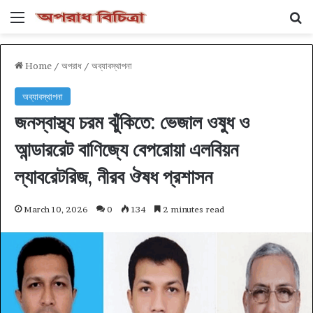
Menu
Se
Home
/
অপরাধ
/
অব্যাবস্থাপনা
অব্যাবস্থাপনা
জনস্বাস্থ্য চরম ঝুঁকিতে: ভেজাল ওষুধ ও
আন্ডাররেট বাণিজ্যে বেপরোয়া এলবিয়ন
ল্যাবরেটরিজ, নীরব ঔষধ প্রশাসন
March 10, 2026
0
134
2 minutes read