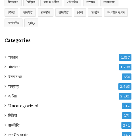
বিশ্লেষণ
বৈশ্বিক
ব্যাংক ও বীমা
ভৌগলিক
মতামত
মানববন্ধন
মিডিয়া
রাজনীতি
রাজনীতি
রাষ্ট্রনীতি
শিক্ষা
সংগঠন
সংগৃহীত সংবাদ
সম্পাদকীয়
স্বাস্থ্য
Categories
অপরাধ
2,017
বাংলাদেশ
1,780
ইসলাম ধর্ম
656
অন্যান্য
2,963
জাতীয়
2,201
Uncategorized
312
মিডিয়া
271
রাজনীতি
272
সংগৃহীত সংবাদ
145