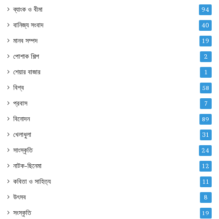
ব্যাংক ও বীমা
94
বানিজ্য সংবাদ
40
মানব সম্পদ
19
পোশাক শিল্প
2
শেয়ার বাজার
1
বিশ্ব
58
প্রবাস
7
বিনোদন
89
খেলাধুলা
31
সাংস্কৃতি
24
নাটক-ছিনেমা
12
কবিতা ও সাহিত্য
11
উৎসব
8
সংস্কৃতি
19