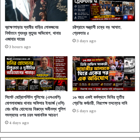
ব্রাহ্মণপাড়ায় স্বামীর বাড়ির লোকজনের
চট্টগ্রামে সন্ত্রাসী চক্রে বড় আঘাত,
নির্যাতনে গৃহবধূর মৃত্যুর অভিযোগ, থানায়
গ্রেফতার ৫
এজাহার দায়ের
3 days ago
3 hours ago
সিলেট মেট্রোপলিটন পুলিশের (এসএমপি)
১৬ বছর একই কর্মস্থলে ডিবির তৃতীয়
মোগলাবাজার থানার অফিসার ইনচার্জ (ওসি)
শ্রেণির কর্মচারী, নিরপেক্ষ তদন্তের দাবি
মোঃ মনির হোসেনের বিরুদ্ধে অধীনস্থ পুলিশ
5 days ago
সদস্যদের ওপর চরম অমানবিক আচরণ
4 days ago