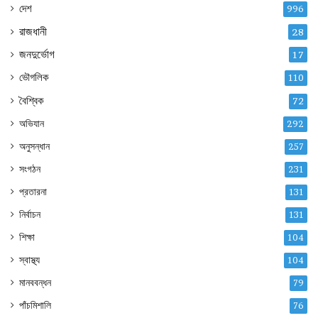
দেশ
996
রাজধানী
28
জনদুর্ভোগ
17
ভৌগলিক
110
বৈশ্বিক
72
অভিযান
292
অনুসন্ধান
257
সংগঠন
231
প্রতারনা
131
নির্বাচন
131
শিক্ষা
104
স্বাস্থ্য
104
মানববন্ধন
79
পাঁচমিশালি
76