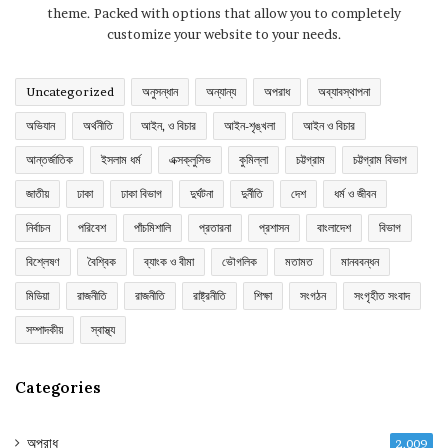
theme. Packed with options that allow you to completely
customize your website to your needs.
Uncategorized
অনুসন্ধান
অন্যান্য
অপরাধ
অব্যাবস্থাপনা
অভিযান
অর্থনীতি
আইন, ও বিচার
আইন-শৃঙ্খলা
আইন ও বিচার
আন্তর্জাতিক
ইসলাম ধর্ম
এক্সক্লুসিভ
কুমিল্লা
চট্টগ্রাম
চট্টগ্রাম বিভাগ
জাতীয়
ঢাকা
ঢাকা বিভাগ
দুর্ঘটনা
দুর্নীতি
দেশ
ধর্ম ও জীবন
নির্বাচন
পরিবেশ
পাঁচমিশালি
প্রতারনা
প্রশাসন
বাংলাদেশ
বিভাগ
বিশ্লেষণ
বৈশ্বিক
ব্যাংক ও বীমা
ভৌগলিক
মতামত
মানববন্ধন
মিডিয়া
রাজনীতি
রাজনীতি
রাষ্ট্রনীতি
শিক্ষা
সংগঠন
সংগৃহীত সংবাদ
সম্পাদকীয়
স্বাস্থ্য
Categories
অপরাধ
2,009