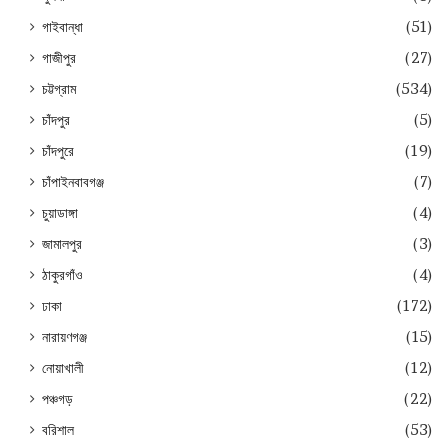
গাইবান্ধা
(51)
গাজীপুর
(27)
চট্টগ্রাম
(534)
চাঁদপুর
(5)
চাঁদপুরে
(19)
চাঁপাইনবাবগঞ্জ
(7)
চুয়াডাঙ্গা
(4)
জামালপুর
(3)
ঠাকুরগাঁও
(4)
ঢাকা
(172)
নারায়ণগঞ্জ
(15)
নোয়াখালী
(12)
পঞ্চগড়
(22)
বরিশাল
(53)