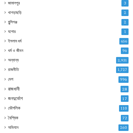
জামালপুর
3
খাগড়াছড়ি
2
মুন্সিগঞ্জ
2
যশোর
1
ইসলাম ধর্ম
656
ধর্ম ও জীবন
96
অন্যান্য
2,931
রাজনীতি
1,727
দেশ
996
রাজধানী
28
জনদুর্ভোগ
17
ভৌগলিক
110
বৈশ্বিক
72
অভিযান
260