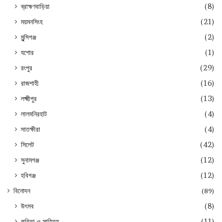
ব্রাহ্মণবাড়িয়া
(8)
ময়মনসিংহ
(21)
মুন্সিগঞ্জ
(2)
যশোর
(1)
রংপুর
(29)
রাজশাহী
(16)
লক্ষ্মীপুর
(13)
লালমনিরহাট
(4)
সাতক্ষীরা
(4)
সিলেট
(42)
সুনামগঞ্জ
(12)
হবিগঞ্জ
(12)
বিনোদন
(89)
উৎসব
(8)
কবিতা ও সাহিত্য
(11)