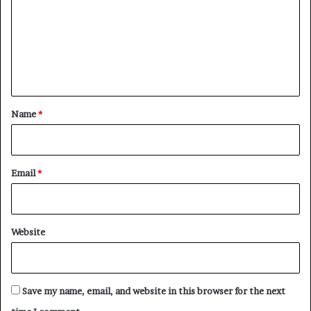
m
m
e
n
t
*
Name
*
Email
*
Website
Save my name, email, and website in this browser for the next