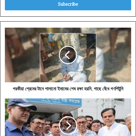
address
পরকীয়া
প্রেমের
টানে
পালানো
ইমামের
শেষ
রক্ষা
হয়নি,
গাছে
বেঁধে
পরকীয়া প্রেমের টানে পালানো ইমামের শেষ রক্ষা হয়নি, গাছে বেঁধে গণপিটুনি
গণপিটুনি
ট্রমা
সেন্টার
স্থাপনের
পরিকল্পনা
স্বাস্থ্যমন্ত্রীর
গৌরনদী