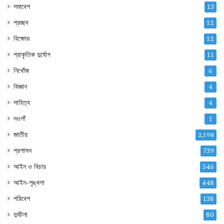
সমাবেশ
13
প্রচ্ছদ
12
বিক্ষোভ
12
প্রাকৃতিক দুর্যোগ
11
নিখোঁজ
6
বিজ্ঞান
4
সাহিত্য
4
নওগাঁ
1
জাতীয়
2,198
প্রশাসন
739
আইন ও বিচার
546
আইন-শৃঙ্খলা
448
পরিবেশ
138
দুর্ঘটনা
80