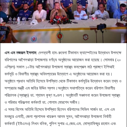
এস এম নজরূল ইসলাম
: দেশব্যাপী হাম-রুবেলা টিকাদান ক্যাম্পেইনের উদ্বোধন উপলক্ষে
বরিশালের আগৈলঝাড়া উপজেলায় বর্ণাঢ্য অনুষ্ঠানের আয়োজন করা হয়েছে। সোমবার (২০
এপ্রিল) সকাল ১০টায় আগৈলঝাড়া উপজেলা স্বাস্থ্য কমপ্লেক্স মাঠ প্রাঙ্গণে ইপিআই
কর্মসূচি ও বিভাগীয় স্বাস্থ্য অধিদপ্তরের উদ্যোগে এ অনুষ্ঠানের আয়োজন করা হয়।
অনুষ্ঠানে প্রধান অতিথি হিসেবে উপস্থিত থেকে টিকাদান কর্মসূচির উদ্বোধন করেন তথ্য ও
সম্প্রচার মন্ত্রী এম জহির উদ্দিন স্বপন।অনুষ্ঠানে সভাপতিত্ব করেন বরিশাল বিভাগীয়
পরিচালক (স্বাস্থ্য) ডা. শ্যামল কৃষ্ণ মণ্ডল। অনুষ্ঠানটি সঞ্চালনা করেন উপজেলা স্বাস্থ্য
ও পরিবার পরিকল্পনা কর্মকর্তা ডা. গোলাম মোরশেদ সজীব।
এ সময় বিশেষ অতিথি হিসেবে উপস্থিত ছিলেন বরিশালের সিভিল সার্জন ডা. এস এম
মনজুরে এলাহী, জেলা প্রশাসক খায়রুল আলম সুমন, আগৈলঝাড়া উপজেলা নির্বাহী
কর্মকর্তা (ইউএনও) লিখন বনিক, পুলিশ সুপার এ.জেড.এম. মোস্তাফিজুর রহমান এবং