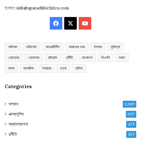
ইমেইল:
info@aparadhbichitra.com
Facebook
X
YouTube
অভিযান
অভিযোগ
আওয়ামীলীগ
আজকের খবর
ইসলাম
কুমিল্লা
গ্রেপ্তার
গ্রেফতার
চট্টগ্রাম
দুর্নীতি
বাংলাদেশ
বিএনপি
ভারত
মাদক
সাংবাদিক
সৈরাচার
হত্যা
হাসিনা
Categories
অপরাধ
2,009
এক্সক্লুসিভ
697
অব্যাবস্থাপনা
473
দুর্নীতি
437