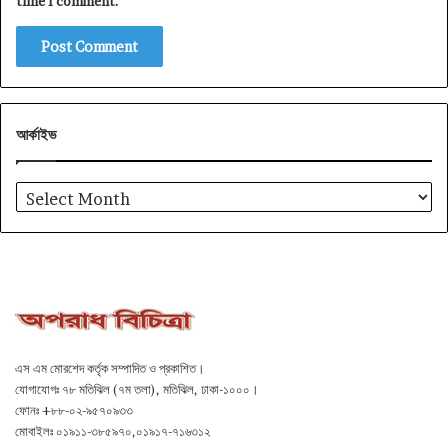
time I comment.
আর্কাইভ
আর্কাইভ
এস এম মোরশেদ কর্তৃক সম্পাদিত ও প্রকাশিত।
যোগাযোগঃ ৭৮ মতিঝিল (৭ম তলা), মতিঝিল, ঢাকা-১০০০।
ফোনঃ +৮৮-০২-৯৫৭০৯৩৩
মোবাইলঃ ০১৯১১-৩৮৫৯৭০,০১৯১৭-৭১৬৩১২