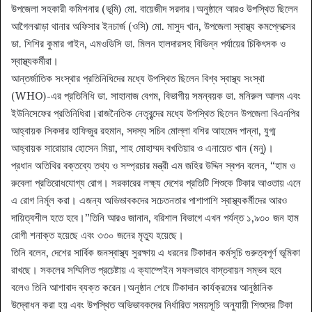
উপজেলা সহকারী কমিশনার (ভূমি) মো. বায়েজীদ সরদার।অনুষ্ঠানে আরও উপস্থিত ছিলেন
আগৈলঝাড়া থানার অফিসার ইনচার্জ (ওসি) মো. মাসুদ খান, উপজেলা স্বাস্থ্য কমপ্লেক্সের
ডা. শিশির কুমার গাইন, এমওডিসি ডা. মিলন হালদারসহ বিভিন্ন পর্যায়ের চিকিৎসক ও
স্বাস্থ্যকর্মীরা।
আন্তর্জাতিক সংস্থার প্রতিনিধিদের মধ্যে উপস্থিত ছিলেন বিশ্ব স্বাস্থ্য সংস্থা
(WHO)-এর প্রতিনিধি ডা. সাহানাজ বেগম, বিভাগীয় সমন্বয়ক ডা. মনিরুল আলম এবং
ইউনিসেফের প্রতিনিধিরা।রাজনৈতিক নেতৃবৃন্দের মধ্যে উপস্থিত ছিলেন উপজেলা বিএনপির
আহ্বায়ক সিকদার হাফিজুর রহমান, সদস্য সচিব মোল্লা বশির আহমেদ পান্না, যুগ্ম
আহ্বায়ক সারোয়ার হোসেন মিয়া, শাহ মোহাম্মদ বখতিয়ার ও এনায়েত খান (মনু)।
প্রধান অতিথির বক্তব্যে তথ্য ও সম্প্রচার মন্ত্রী এম জহির উদ্দিন স্বপন বলেন, “হাম ও
রুবেলা প্রতিরোধযোগ্য রোগ। সরকারের লক্ষ্য দেশের প্রতিটি শিশুকে টিকার আওতায় এনে
এ রোগ নির্মূল করা। এজন্য অভিভাবকদের সচেতনতার পাশাপাশি স্বাস্থ্যকর্মীদের আরও
দায়িত্বশীল হতে হবে।”তিনি আরও জানান, বরিশাল বিভাগে এখন পর্যন্ত ১,৯৩০ জন হাম
রোগী শনাক্ত হয়েছে এবং ৩৩০ জনের মৃত্যু হয়েছে।
তিনি বলেন, দেশের সার্বিক জনস্বাস্থ্য সুরক্ষায় এ ধরনের টিকাদান কর্মসূচি গুরুত্বপূর্ণ ভূমিকা
রাখছে। সকলের সম্মিলিত প্রচেষ্টায় এ ক্যাম্পেইন সফলভাবে বাস্তবায়ন সম্ভব হবে
বলেও তিনি আশাবাদ ব্যক্ত করেন।অনুষ্ঠান শেষে টিকাদান কার্যক্রমের আনুষ্ঠানিক
উদ্বোধন করা হয় এবং উপস্থিত অভিভাবকদের নির্ধারিত সময়সূচি অনুযায়ী শিশুদের টিকা