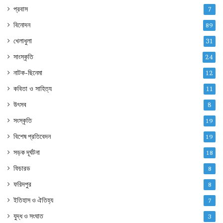
প্রবাস
7
বিনোদন
89
খেলাধুলা
31
সাংস্কৃতি
24
নাটক-ছিনেমা
12
কবিতা ও সাহিত্য
11
উৎসব
8
সংস্কৃতি
19
বিশেষ প্রতিবেদন
19
সড়ক দূর্ঘটনা
18
ফিচারড
8
ফরিদপুর
8
ইতিহাস ও ঐতিহ্য
7
যুদ্ধ ও সংঘাত
3