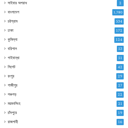
সাইবার অপরাধ
2
বাংলাদেশ
1,780
চট্টগ্রাম
534
ঢাকা
172
কুমিল্লা
124
বরিশাল
53
গাইবান্ধা
51
সিলেট
42
রংপুর
29
গাজীপুর
27
পঞ্চগড়
22
ময়মনসিংহ
21
চাঁদপুরে
19
রাজশাহী
16