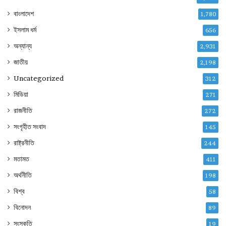
বাংলাদেশ
1,780
ইসলাম ধর্ম
656
অন্যান্য
2,931
জাতীয়
2,198
Uncategorized
312
মিডিয়া
271
রাজনীতি
272
সংগৃহীত সংবাদ
145
রাষ্ট্রনীতি
244
মতামত
411
অর্থনীতি
198
বিশ্ব
58
বিনোদন
89
সংস্কৃতি
19