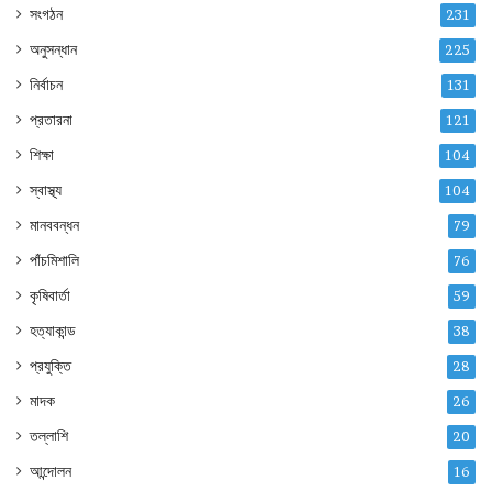
সংগঠন
231
অনুসন্ধান
225
নির্বাচন
131
প্রতারনা
121
শিক্ষা
104
স্বাস্থ্য
104
মানববন্ধন
79
পাঁচমিশালি
76
কৃষিবার্তা
59
হত্যাকান্ড
38
প্রযুক্তি
28
মাদক
26
তল্লাশি
20
আন্দোলন
16