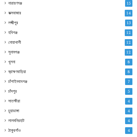
নারায়ণগঞ্জ
15
কক্সবাজার
14
লক্ষ্মীপুর
13
হবিগঞ্জ
12
নোয়াখালী
12
সুনামগঞ্জ
12
খুলনা
8
ব্রাহ্মণবাড়িয়া
8
চাঁপাইনবাবগঞ্জ
7
চাঁদপুর
5
সাতক্ষীরা
4
চুয়াডাঙ্গা
4
লালমনিরহাট
4
ঠাকুরগাঁও
4