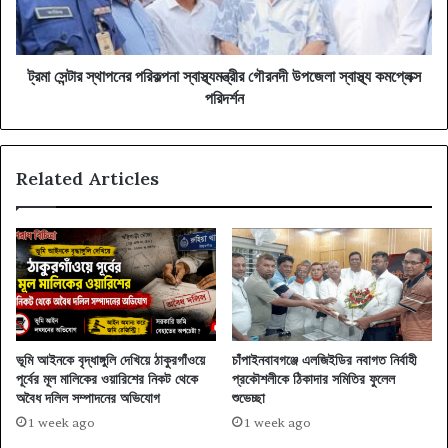
উপজেলা
স্বাস্থ্য
কমপ্লেক্স
পরিদর্শন
ট্রমা সেন্টার স্থাপনের পরিকল্পনা স্বাস্থ্যমন্ত্রীর গৌরনদী উপজেলা স্বাস্থ্য কমপ্লেক্স
পরিদর্শন
Related Articles
ভূমি আইনকে বৃদ্ধাঙ্গুলি দেখিয়ে ঠাকুরগাঁওয়ে
চাঁপাইনবাবগঞ্জে এলজিইডির নবাগত নির্বাহী
পূর্বের মূল মালিকের ওয়ারিশের নিকট থেকে
প্রকৌশলীকে ঠিকাদার সমিতির ফুলেল
অবৈধ দলিল সম্পাদনের অভিযোগ
শুভেচ্ছা
1 week ago
1 week ago