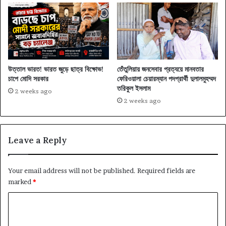
উত্তাল ভারত! ভারত জুড়ে ছাত্র বিক্ষোভ!
তেঁতুলিয়ায় জনসেবার প্রত্যয়ে মানবতার
চাপে মোদি সরকার
ফেরিওয়ালা চেয়ারম্যান পদপ্রার্থী দুলালমুহম্মদ
তরিকুল ইসলাম
2 weeks ago
2 weeks ago
Leave a Reply
Your email address will not be published.
Required fields are
marked
*
C
o