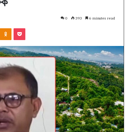
ুক
0
393
6 minutes read
Kontakte
Odnoklassniki
Pocket