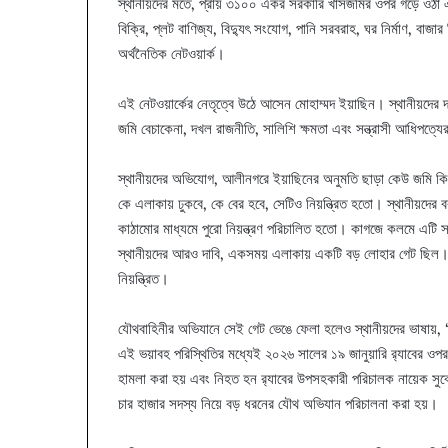
স্থানীয়দের মতে, প্রায় ৩১০০ একর সরকারি খাসজমির ওপর গড়ে ওঠা এই ব
বিক্রি, প্লট বাণিজ্য, বিদ্যুৎ সংযোগ, পানি সরবরাহ, ঘর নির্মাণ, বাজার
অর্থনৈতিক নেটওয়ার্ক।
এই নেটওয়ার্কের নেতৃত্বে উঠে আসেন মোহাম্মদ ইয়াছিন। স্থানীয়দের 
জমি বেচাকেনা, দখল রাজনীতি, সালিশি ক্ষমতা এবং সন্ত্রাসী আধিপত্য
স্থানীয়দের অভিযোগ, আলীনগরে ইয়াছিনের অনুমতি ছাড়া কেউ জমি কি
কে এলাকায় ঢুকবে, কে বের হবে, সেটিও নিয়ন্ত্রিত হতো। স্থানীয়দের
কাঠামোর মাধ্যমে পুরো নিয়ন্ত্রণ পরিচালিত হতো। কাগজে কলমে এটি স
স্থানীয়দের আরও দাবি, একসময় এলাকায় একটি বড় লোহার গেট ছিল। 
নিয়ন্ত্রিত।
যৌথবাহিনীর অভিযানে সেই গেট ভেঙে ফেলা হলেও স্থানীয়দের ভাষায়, 
এই ভয়াবহ পরিস্থিতির মধ্যেই ২০২৬ সালের ১৯ জানুয়ারি র‌্যাবের ওপ
হামলা করা হয় এবং নিহত হন র‌্যাবের উপসহকারী পরিচালক নায়েক সুবেদ
চার হাজার সদস্য নিয়ে বড় ধরনের যৌথ অভিযান পরিচালনা করা হয়।