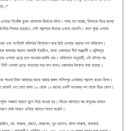
ায়নি।”
ে এসেছে নিখোঁজ যুবক মোহাম্মদ রিপনের ঘটনা। সময় যত যাচ্ছে, রিপনকে ঘিরে রহস্য
রিণতির শিকার হয়েছেন, সেই প্রশ্নের উত্তর এখনো মেলেনি। ফলে পুরো এলাকা
্তব্য এবং সংশ্লিষ্ট নথিপত্র বিশ্লেষণ করে উঠে এসেছে ভয়াবহ সব অভিযোগ।
মামলার প্রধান আসামি ইয়াছিন, যাকে এজাহারে শীর্ষ সন্ত্রাসী ও ভূমিদস্যু
রিপনকে এলাকা ছেড়ে চলে যাওয়ার হুমকি দেয়। অভিযোগ অনুযায়ী, ওই ঘটনার পর
 তিনি এলাকা ছেড়ে অন্যত্র সরে যান বলেও এজাহারে উল্লেখ করা হয়েছে।
েয়া পাওনা টাকা আদায়ের জন্য আবার জঙ্গল সলিমপুর এলাকায় প্রবেশ করেন রিপন।
আগে থেকেই ওত পেতে থাকা ১০ থেকে ১২ জনের একটি সংঘবদ্ধ দল তাকে ঘিরে ফেলে।
োরপূর্বক অজ্ঞাত স্থানে তুলে নিয়ে যাওয়া হয়। দিনের আলোতে বহু মানুষের সামনে
ের কারণে কেউ সামনে এগিয়ে আসতে সাহস করেনি।
 ইয়াছিন, মো. ফারুক, হাছান, মোরশেদ, নুর হোসেন, কালা ফারুক, ক্যাডার
 হয়েছে। মামলাটি দণ্ডবিধির ১৪৭, ৩৪১, ৩৬৪ ও ৩৪ ধারায় দায়ের করা হয়েছে।