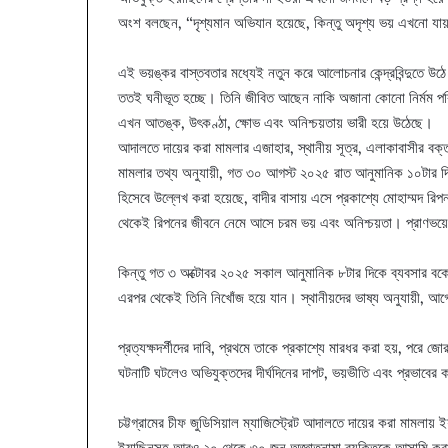
অংশ বলছেন, “দৃশ্যমান অভিযান হয়েছে, কিন্তু অদৃশ্য ভয় এখনো য
এই ভয়ঙ্কর বাস্তবতার মধ্যেই নতুন করে আলোচনার কেন্দ্রবিন্দুতে উঠ
ততই ঘনীভূত হচ্ছে। তিনি জীবিত আছেন নাকি অজানা কোনো নির্মম প
এখন আতঙ্ক, উৎকণ্ঠা, ক্ষোভ এবং অনিশ্চয়তায় ভারী হয়ে উঠেছে।
আদালতে দায়ের করা মামলার এজাহার, স্থানীয় সূত্র, এলাকাবাসীর বক
মামলার তথ্য অনুযায়ী, গত ৩০ আগস্ট ২০২৫ রাত আনুমানিক ১০টার দিকে 
হিসেবে উল্লেখ করা হয়েছে, বাদীর বাসায় এসে প্রকাশ্যে মোহাম্মদ 
থেকেই রিপনের জীবনে নেমে আসে চরম ভয় এবং অনিশ্চয়তা। প্রাণভয়ে
কিন্তু গত ৩ অক্টোবর ২০২৫ সকাল আনুমানিক ৮টার দিকে ব্যবসার বক
এরপর থেকেই তিনি নিখোঁজ হয়ে যান। স্থানীয়দের ভাষ্য অনুযায়ী, 
প্রত্যক্ষদর্শীদের দাবি, প্রথমে তাকে প্রকাশ্যে মারধর করা হয়, পরে জ
ঘটনাটি ঘটলেও অভিযুক্তদের দীর্ঘদিনের দাপট, ভয়ভীতি এবং প্রভাব
চট্টগ্রামের চীফ জুডিসিয়াল ম্যাজিস্ট্রেট আদালতে দায়ের করা মামলায়
ইয়াছিনসহ আরও ২০ থেকে ৩০ জন অজ্ঞাতনামা ব্যক্তিকে আসামি করা