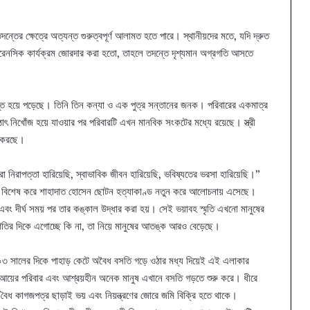
্তের ক্ষেত্রে অত্যন্ত গুরুত্বপূর্ণ আলামত হতে পারে। স্থানীয়দের মতে, যদি দ্রুত
ফরেনসিক কার্যক্রম জোরদার করা হতো, তাহলে তদন্তে দৃশ্যমান অগ্রগতি আসতে
স্ত হয়ে পড়েছে। তিনি তিন কন্যা ও এক পুত্র সন্তানের জনক। পরিবারের একমাত্র
ঠাৎ নিখোঁজ হয়ে যাওয়ার পর পরিবারটি এখন মানবিক সংকটের মধ্যে রয়েছে। স্ত্রী
া করছে।
 নিরাপত্তা হারিয়েছি, স্বাভাবিক জীবন হারিয়েছি, ভবিষ্যতের ভরসা হারিয়েছি।”
 বিশেষ করে শাহাদাত হোসেন ছোটন হত্যাকাণ্ড নতুন করে আলোচনায় এসেছে।
বং দীর্ঘ সময় পর তার কঙ্কাল উদ্ধার করা হয়। সেই ভয়াবহ স্মৃতি এখনো মানুষের
তির দিকে এগোচ্ছে কি না, তা নিয়ে মানুষের আতঙ্ক আরও বেড়েছে।
০০৩ সালের দিকে পাহাড় কেটে অবৈধ বসতি গড়ে ওঠার মধ্য দিয়েই এই এলাকার
িম্নআয়ের পরিবার এবং আশ্রয়হীন অনেক মানুষ এখানে বসতি গড়তে শুরু করে। ধীরে
 বৈধ কাগজপত্র ছাড়াই ভয় এবং নিয়ন্ত্রণের জোরে জমি বিক্রি হতে থাকে।