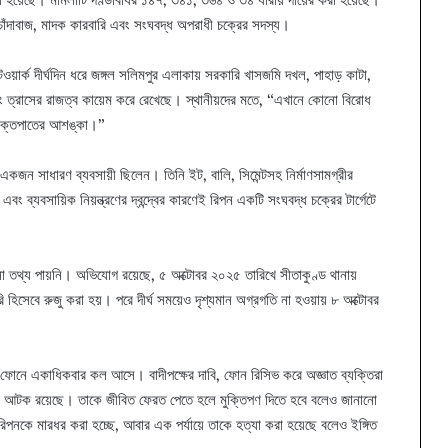
 চাঁদাবাজ, মাদক কারবারি এবং সংঘবদ্ধ অপরাধী চক্রের সদস্য।
ওয়ার্ক দীর্ঘদিন ধরে জঙ্গল সলিমপুর এলাকায় সরকারি খাসজমি দখল, পাহাড় কাটা,
ণ এবং ত্রাসের রাজত্ব কায়েম করে রেখেছে। স্থানীয়দের মতে, “এখানে কোনো বিরোধ
া রক্তপাতের আশঙ্কা।”
একজন সাধারণ ব্যবসায়ী ছিলেন। তিনি ইট, বালি, সিমেন্টসহ নির্মাণসামগ্রীর
বং ব্যবসায়িক নিয়ন্ত্রণের দ্বন্দ্বের কারণেই রিপন একটি সংঘবদ্ধ চক্রের টার্গেটে
নো তথ্য পায়নি। অভিযোগ রয়েছে, ৫ অক্টোবর ২০২৫ তারিখে সীতাকুণ্ড থানায়
 হিসেবে রুজু করা হয়। পরে দীর্ঘ সময়েও দৃশ্যমান অগ্রগতি না হওয়ায় ৮ অক্টোবর
ফোনে একাধিকবার কল আসে। বাদীপক্ষের দাবি, ফোন রিসিভ করে অজ্ঞাত ব্যক্তিরা
াছে আটক রয়েছে। তাকে জীবিত ফেরত পেতে হলে মুক্তিপণ দিতে হবে বলেও জানানো
নকে মারধর করা হচ্ছে, আবার এক পর্যায়ে তাকে হত্যা করা হয়েছে বলেও ইঙ্গিত