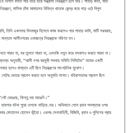
িশাল বসতি পরে ধীরে ধীরে সন্ত্রাসী নিয়ন্ত্রণে চলে যায়। পাহাড় কাটা, মাটি
 নিয়ন্ত্রণ, মাসিক চাঁদা আদায়সহ বিভিন্ন খাতকে কেন্দ্র করে গড়ে ওঠে বিপুল
দাবি, তিনি একসময় দিনমজুর হিসেবে কাজ করলেও পরে পাহাড় কাটা, মাটি সরবরাহ,
ের মাধ্যমে আলীনগরের একচ্ছত্র নিয়ন্ত্রকে পরিণত হন।
নতে পারত না, ঘর তুলতে পারত না, এমনকি নতুন করে বসবাসও করতে পারত না।
 বক্তব্য অনুযায়ী, “আলী নগর বহুমুখী সমবায় সমিতি লিমিটেড” নামের একটি
মবায় হলেও বাস্তবে এটি ছিল নিয়ন্ত্রণের সাংগঠনিক মুখোশ।
গেটের ভেতরে প্রবেশ করতে হলে অনুমতি লাগত। বহিরাগতদের প্রবেশ ছিল
“গেট ভেঙেছে, কিন্তু ভয় ভাঙেনি।”
র হামলার ঘটনা পুরো দেশকে নাড়িয়ে দেয়। অভিযানে গেলে র‌্যাব সদস্যদের ওপর
ার মোতালেব হোসেন ভূঁইয়া। এরপর সেনাবাহিনী, বিজিবি, র‌্যাব ও পুলিশের প্রায়