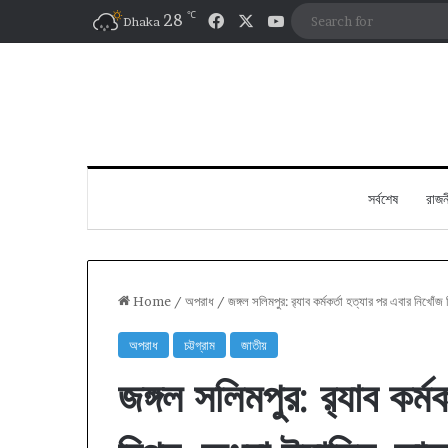
℃
Facebook
X
YouTube
28
Dhaka
সর্বশেষ
রাজন
Home
/
অপরাধ
/
জঙ্গল সলিমপুর: র‌্যাব কর্মকর্তা হত্যার পর এবার নিখো
অপরাধ
চট্টগ্রাম
জাতীয়
জঙ্গল সলিমপুর: র‌্যাব কর্