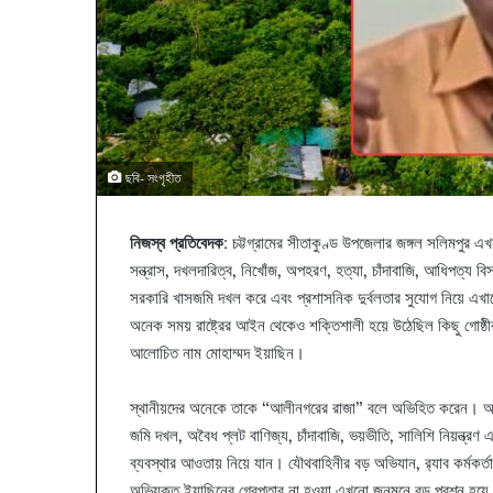
ছবি- সংগৃহীত
নিজস্ব প্রতিবেদক
: চট্টগ্রামের সীতাকুণ্ড উপজেলার জঙ্গল সলিমপুর 
সন্ত্রাস, দখলদারিত্ব, নিখোঁজ, অপহরণ, হত্যা, চাঁদাবাজি, আধিপত্য ব
সরকারি খাসজমি দখল করে এবং প্রশাসনিক দুর্বলতার সুযোগ নিয়ে এখা
অনেক সময় রাষ্ট্রের আইন থেকেও শক্তিশালী হয়ে উঠেছিল কিছু গোষ্ঠীর অ
আলোচিত নাম মোহাম্মদ ইয়াছিন।
স্থানীয়দের অনেকে তাকে “আলীনগরের রাজা” বলে অভিহিত করেন। অভিয
জমি দখল, অবৈধ প্লট বাণিজ্য, চাঁদাবাজি, ভয়ভীতি, সালিশি নিয়ন্ত্রণ
ব্যবস্থার আওতায় নিয়ে যান। যৌথবাহিনীর বড় অভিযান, র‌্যাব কর্মকর্ত
অভিযুক্ত ইয়াছিনের গ্রেপ্তার না হওয়া এখনো জনমনে বড় প্রশ্ন হয়ে র