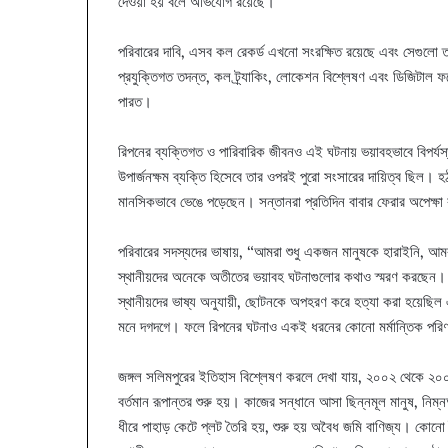
দেওয়া হয় বলে অভিযোগ রয়েছে।
পরিবারের দাবি, এসব কল রেকর্ড এখনো সংরক্ষিত রয়েছে এবং সেগুলো তদন
প্রযুক্তিগত তদন্ত, কল ট্র্যাকিং, লোকেশন বিশ্লেষণ এবং ডিজিটাল 
পারত।
রিপনের ব্যক্তিগত ও পারিবারিক জীবনও এই ঘটনায় ভয়াবহভাবে বিপর্য
উপার্জনক্ষম ব্যক্তি হিসেবে তার ওপরই পুরো সংসারের দায়িত্ব ছিল। হ
মানসিকভাবে ভেঙে পড়েছেন। সন্তানরা প্রতিদিন বাবার ফেরার অপেক্ষ
পরিবারের সদস্যদের ভাষায়, “আমরা শুধু একজন মানুষকে হারাইনি, আমরা
স্থানীয়দের অনেকে অতীতের ভয়াবহ ঘটনাগুলোর কথাও স্মরণ করছেন।
স্থানীয়দের ভাষ্য অনুযায়ী, ছোটনকে অপহরণ করে হত্যা করা হয়েছিল এ
মনে দগদগে। ফলে রিপনের ঘটনাও একই ধরনের কোনো মর্মান্তিক পরিণ
জঙ্গল সলিমপুরের ইতিহাস বিশ্লেষণ করলে দেখা যায়, ২০০২ থেকে ২
বর্তমান রূপান্তর শুরু হয়। কাজের সন্ধানে আসা ছিন্নমূল মানুষ, ন
ধীরে পাহাড় কেটে প্লট তৈরি হয়, শুরু হয় অবৈধ জমি বাণিজ্য। কোনো