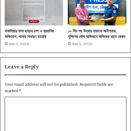
বাকলিয়ায় বাসা ছাড়ার চাপ ও হয়রানির
১০ দিন পর উদ্ধার হারানো আইপ্যাড,
অভিযোগ, থানায় সাধারণ ডায়েরি
পুলিশের যৌথ অভিযানে মালিকের হাতে ফেরত
July 5, 2026
July 5, 2026
Leave a Reply
Your email address will not be published.
Required fields are
marked
*
C
o
m
m