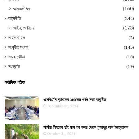
আন্তর্জাতিক
(160)
রাষ্ট্রনীতি
(244)
আইন, ও বিচার
(173)
লাইফস্টাইল
(2)
সংগৃহীত সংবাদ
(145)
সড়ক দূর্ঘটনা
(18)
সংস্কৃতি
(19)
সর্বাধিক পঠিত
এসবিএসি ব্যাংকের ১৮৯তম পর্ষদ সভা অনুষ্ঠিত
December 30, 2024
শার্শায় নিহতের দুই মাস পর কবর থেকে গৃহবধূর লাশ উত্তোলন
October 31, 2024