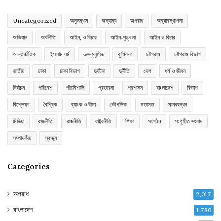
Uncategorized
অনুসন্ধান
অন্যান্য
অপরাধ
অব্যাবস্থাপনা
অভিযান
অর্থনীতি
আইন, ও বিচার
আইন-শৃঙ্খলা
আইন ও বিচার
আন্তর্জাতিক
ইসলাম ধর্ম
এক্সক্লুসিভ
কুমিল্লা
চট্টগ্রাম
চট্টগ্রাম বিভাগ
জাতীয়
ঢাকা
ঢাকা বিভাগ
দুর্ঘটনা
দুর্নীতি
দেশ
ধর্ম ও জীবন
নির্বাচন
পরিবেশ
পাঁচমিশালি
প্রতারনা
প্রশাসন
বাংলাদেশ
বিভাগ
বিশ্লেষণ
বৈশ্বিক
ব্যাংক ও বীমা
ভৌগলিক
মতামত
মানববন্ধন
মিডিয়া
রাজনীতি
রাজনীতি
রাষ্ট্রনীতি
শিক্ষা
সংগঠন
সংগৃহীত সংবাদ
সম্পাদকীয়
স্বাস্থ্য
Categories
অপরাধ
2,017
বাংলাদেশ
1,780