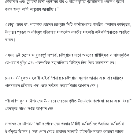
মেডিকেল এবং ট্যুরিস্ট ভিসা প্রদানের হার ও গতি বাড়াতে প্রয়োজনীয় পদক্ষেপ গ্রহণ
করার জন্য আমি অনুরোধ জানাচ্ছি।”
এছাড়া মেয়র ডা. শাহাদাত হোসেন চট্টগ্রাম সিটি কর্পোরেশনের নাগরিক সেবাদান কার্যক্রম,
উন্নয়ন প্রকল্প ও ভবিষ্যৎ পরিকল্পনা সম্পর্কেও ভারতীয় সহকারী হাইকমিশনারকে অবহিত
করেন।
এসময় দুই দেশের বন্ধুত্বপূর্ণ সম্পর্ক, চট্টগ্রামের সাথে ভারতের বাণিজ্যিক ও সাংস্কৃতিক
যোগাযোগ বৃদ্ধি এবং পারস্পরিক সহযোগিতার বিভিন্ন দিক নিয়ে আলোচনা হয়।
মেয়র নবনিযুক্ত সহকারী হাইকমিশনারকে চট্টগ্রামে স্বাগত জানান এবং তার দায়িত্ব
পালনকালে চসিকের পক্ষ থেকে সর্বাত্মক সহযোগিতার আশ্বাস দেন।
শ্রী হরিশ কুমার চট্টগ্রামের উন্নয়নে মেয়রের গৃহীত উদ্যোগের প্রশংসা করেন এবং বিষয়টি
গুরুত্বের সাথে দেখার আশ্বাস দেন।
সাক্ষাৎকালে চট্টগ্রাম সিটি কর্পোরেশনের প্রধান নির্বাহী কর্মকর্তাসহ ঊর্ধ্বতন কর্মকর্তারা
উপস্থিত ছিলেন। সভা শেষে মেয়র মহোদয় সহকারী হাইকমিশনারকে শুভেচ্ছা স্মারক