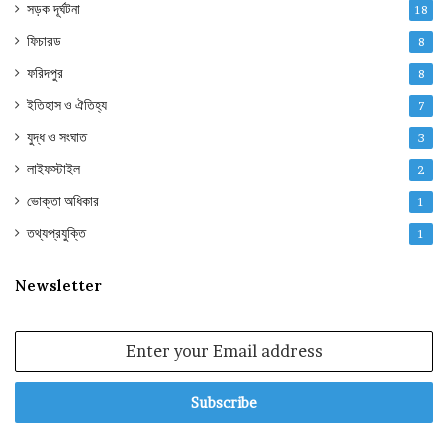
সড়ক দূর্ঘটনা
18
ফিচারড
8
ফরিদপুর
8
ইতিহাস ও ঐতিহ্য
7
যুদ্ধ ও সংঘাত
3
লাইফস্টাইল
2
ভোক্তা অধিকার
1
তথ্যপ্রযুক্তি
1
Newsletter
Enter
your
Email
address