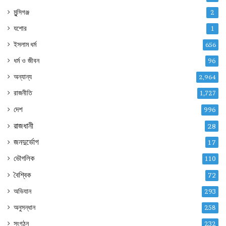
মুন্সিগঞ্জ
2
যশোর
1
ইসলাম ধর্ম
656
ধর্ম ও জীবন
96
অন্যান্য
2,964
রাজনীতি
1,727
দেশ
996
রাজধানী
28
জনদুর্ভোগ
17
ভৌগলিক
110
বৈশ্বিক
72
অভিযান
293
অনুসন্ধান
258
সংগঠন
232