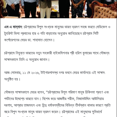
এম এ মান্নান
: চট্টগ্রামের বিপুল সংখ্যক মানুষের ভারত ভ্রমণ সহজ করতে মেডিকেল ও
ট্যুরিস্ট ভিসা প্রদানের হার ও গতি বাড়ানোর অনুরোধ জানিয়েছেন চট্টগ্রাম সিটি
কর্পোরেশনের মেয়র ডা. শাহাদাত হোসেন।
চট্টগ্রামে নিযুক্ত ভারতের নতুন সহকারী হাইকমিশনার শ্রী হরিশ কুমারের সাথে সৌজন্য
সাক্ষাৎকালে তিনি এ অনুরোধ জানান।
আজ সোমবার, ১১ মে ২০২৬, টাইগারপাসস্থ নগর ভবনে মেয়র কার্যালয়ে এই সাক্ষাৎ
অনুষ্ঠিত হয়।
সৌজন্য সাক্ষাৎকালে মেয়র বলেন, “চট্টগ্রামের বিপুল পরিমাণ মানুষ চিকিৎসা গ্রহণ এবং
পর্যটনের উদ্দেশ্যে ভারতে যান। বিশেষ করে আজমীর শরীফ, নিজামউদ্দিন আউলিয়ার
দরগাহ, আগ্রার তাজমহল এবং হিন্দু ধর্মাবলম্বীদের বিভিন্ন তীর্থস্থান থাকার কারণে প্রতি
বছর বিপুল সংখ্যক মানুষ ভারত ভ্রমণ করেন। চট্টগ্রামের এই মানুষদের সুবিধার্থে