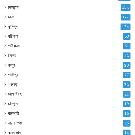
চট্টগ্রাম
534
ঢাকা
172
কুমিল্লা
124
বরিশাল
53
গাইবান্ধা
51
সিলেট
42
রংপুর
29
গাজীপুর
27
পঞ্চগড়
22
ময়মনসিংহ
21
চাঁদপুরে
19
রাজশাহী
16
নারায়ণগঞ্জ
15
কক্সবাজার
14