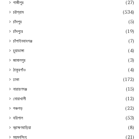
গাজীপুর
(27)
চট্টগ্রাম
(534)
চাঁদপুর
(5)
চাঁদপুরে
(19)
চাঁপাইনবাবগঞ্জ
(7)
চুয়াডাঙ্গা
(4)
জামালপুর
(3)
ঠাকুরগাঁও
(4)
ঢাকা
(172)
নারায়ণগঞ্জ
(15)
নোয়াখালী
(12)
পঞ্চগড়
(22)
বরিশাল
(53)
ব্রাহ্মণবাড়িয়া
(8)
ময়মনসিংহ
(21)