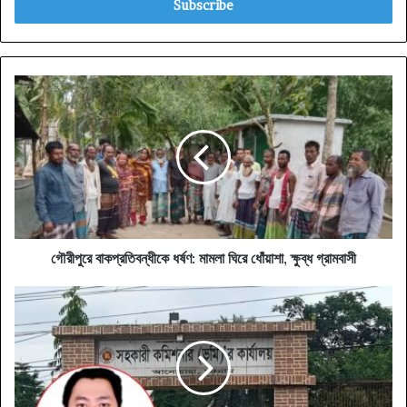
address
গৌরীপুরে
বাকপ্রতিবন্ধীকে
ধর্ষণ:
মামলা
ঘিরে
ধোঁয়াশা,
ক্ষুব্ধ
গ্রামবাসী
গৌরীপুরে বাকপ্রতিবন্ধীকে ধর্ষণ: মামলা ঘিরে ধোঁয়াশা, ক্ষুব্ধ গ্রামবাসী
আনোয়ারা
ভূমি
কর্মকর্তার
বিরুদ্ধে
দুর্নীতির
পাহাড়