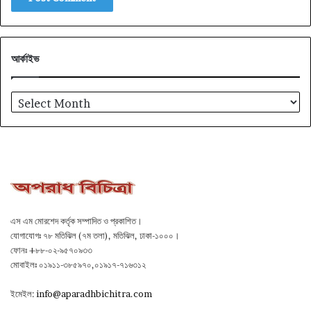
আর্কাইভ
আর্কাইভ
এস এম মোরশেদ কর্তৃক সম্পাদিত ও প্রকাশিত।
যোগাযোগঃ ৭৮ মতিঝিল (৭ম তলা), মতিঝিল, ঢাকা-১০০০।
ফোনঃ +৮৮-০২-৯৫৭০৯৩৩
মোবাইলঃ ০১৯১১-৩৮৫৯৭০,০১৯১৭-৭১৬৩১২
ইমেইল:
info@aparadhbichitra.com