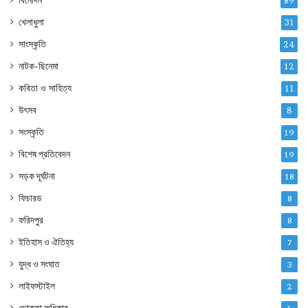
বিনোদন
89
খেলাধুলা
31
সাংস্কৃতি
24
নাটক-ছিনেমা
12
কবিতা ও সাহিত্য
11
উৎসব
8
সংস্কৃতি
19
বিশেষ প্রতিবেদন
19
সড়ক দূর্ঘটনা
18
ফিচারড
8
ফরিদপুর
8
ইতিহাস ও ঐতিহ্য
7
যুদ্ধ ও সংঘাত
3
লাইফস্টাইল
2