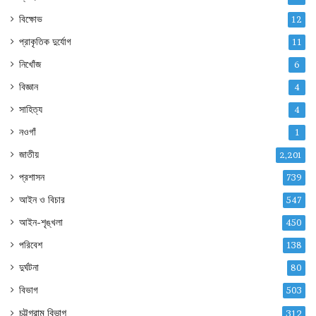
বিক্ষোভ
12
প্রাকৃতিক দুর্যোগ
11
নিখোঁজ
6
বিজ্ঞান
4
সাহিত্য
4
নওগাঁ
1
জাতীয়
2,201
প্রশাসন
739
আইন ও বিচার
547
আইন-শৃঙ্খলা
450
পরিবেশ
138
দুর্ঘটনা
80
বিভাগ
503
চট্টগ্রাম বিভাগ
312