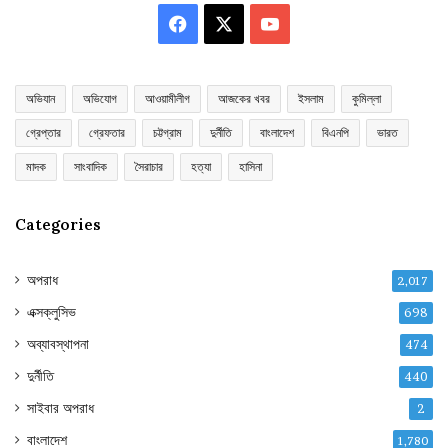
Facebook
X
YouTube
অভিযান
অভিযোগ
আওয়ামীলীগ
আজকের খবর
ইসলাম
কুমিল্লা
গ্রেপ্তার
গ্রেফতার
চট্টগ্রাম
দুর্নীতি
বাংলাদেশ
বিএনপি
ভারত
মাদক
সাংবাদিক
সৈরাচার
হত্যা
হাসিনা
Categories
অপরাধ
2,017
এক্সক্লুসিভ
698
অব্যাবস্থাপনা
474
দুর্নীতি
440
সাইবার অপরাধ
2
বাংলাদেশ
1,780