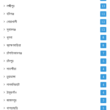
লক্ষ্মীপুর
13
হবিগঞ্জ
12
নোয়াখালী
12
সুনামগঞ্জ
12
খুলনা
8
ব্রাহ্মণবাড়িয়া
8
চাঁপাইনবাবগঞ্জ
7
চাঁদপুর
5
সাতক্ষীরা
4
চুয়াডাঙ্গা
4
লালমনিরহাট
4
ঠাকুরগাঁও
4
জামালপুর
3
খাগড়াছড়ি
2