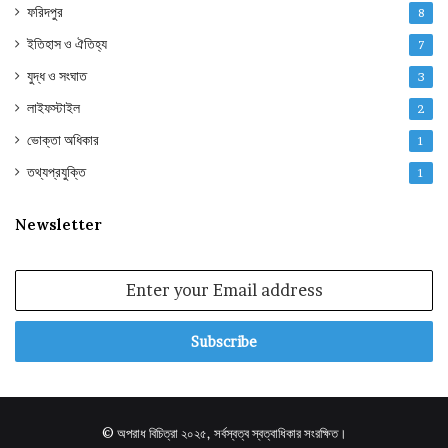
ফরিদপুর
8
ইতিহাস ও ঐতিহ্য
7
যুদ্ধ ও সংঘাত
3
লাইফস্টাইল
2
ভোক্তা অধিকার
1
তথ্যপ্রযুক্তি
1
Newsletter
Enter
your
Email
address
© অপরাধ বিচিত্রা ২০২৫, সর্বস্বত্ব স্বত্বাধিকার সংরক্ষিত।