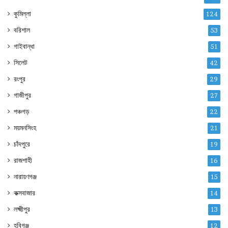
কুমিল্লা
124
বরিশাল
53
গাইবান্ধা
51
সিলেট
42
রংপুর
29
গাজীপুর
27
পঞ্চগড়
22
ময়মনসিংহ
21
চাঁদপুরে
19
রাজশাহী
16
নারায়ণগঞ্জ
15
কক্সবাজার
14
লক্ষ্মীপুর
13
হবিগঞ্জ
12