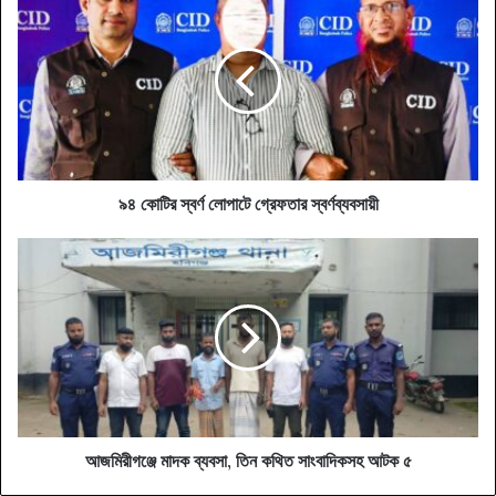
কোটির
স্বর্ণ
লোপাটে
গ্রেফতার
স্বর্ণব্যবসায়ী
৯৪ কোটির স্বর্ণ লোপাটে গ্রেফতার স্বর্ণব্যবসায়ী
আজমিরীগঞ্জে
মাদক
ব্যবসা,
তিন
কথিত
সাংবাদিকসহ
আটক
৫
আজমিরীগঞ্জে মাদক ব্যবসা, তিন কথিত সাংবাদিকসহ আটক ৫