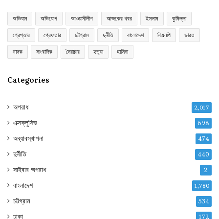
অভিযান
অভিযোগ
আওয়ামীলীগ
আজকের খবর
ইসলাম
কুমিল্লা
গ্রেপ্তার
গ্রেফতার
চট্টগ্রাম
দুর্নীতি
বাংলাদেশ
বিএনপি
ভারত
মাদক
সাংবাদিক
সৈরাচার
হত্যা
হাসিনা
Categories
অপরাধ
2,017
এক্সক্লুসিভ
698
অব্যাবস্থাপনা
474
দুর্নীতি
440
সাইবার অপরাধ
2
বাংলাদেশ
1,780
চট্টগ্রাম
534
ঢাকা
172