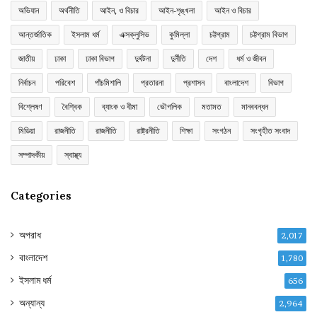
অভিযান
অর্থনীতি
আইন, ও বিচার
আইন-শৃঙ্খলা
আইন ও বিচার
আন্তর্জাতিক
ইসলাম ধর্ম
এক্সক্লুসিভ
কুমিল্লা
চট্টগ্রাম
চট্টগ্রাম বিভাগ
জাতীয়
ঢাকা
ঢাকা বিভাগ
দুর্ঘটনা
দুর্নীতি
দেশ
ধর্ম ও জীবন
নির্বাচন
পরিবেশ
পাঁচমিশালি
প্রতারনা
প্রশাসন
বাংলাদেশ
বিভাগ
বিশ্লেষণ
বৈশ্বিক
ব্যাংক ও বীমা
ভৌগলিক
মতামত
মানববন্ধন
মিডিয়া
রাজনীতি
রাজনীতি
রাষ্ট্রনীতি
শিক্ষা
সংগঠন
সংগৃহীত সংবাদ
সম্পাদকীয়
স্বাস্থ্য
Categories
অপরাধ
2,017
বাংলাদেশ
1,780
ইসলাম ধর্ম
656
অন্যান্য
2,964