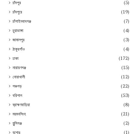
চাঁদপুর
(5)
চাঁদপুরে
(19)
চাঁপাইনবাবগঞ্জ
(7)
চুয়াডাঙ্গা
(4)
জামালপুর
(3)
ঠাকুরগাঁও
(4)
ঢাকা
(172)
নারায়ণগঞ্জ
(15)
নোয়াখালী
(12)
পঞ্চগড়
(22)
বরিশাল
(53)
ব্রাহ্মণবাড়িয়া
(8)
ময়মনসিংহ
(21)
মুন্সিগঞ্জ
(2)
যশোর
(1)