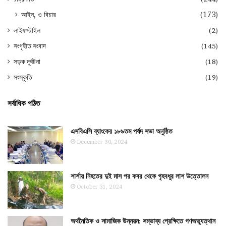
আইন, ও বিচার
(173)
লাইফস্টাইল
(2)
সংগৃহীত সংবাদ
(145)
সড়ক দূর্ঘটনা
(18)
সংস্কৃতি
(19)
সর্বাধিক পঠিত
এসবিএসি ব্যাংকের ১৮৯তম পর্ষদ সভা অনুষ্ঠিত
December 30, 2024
শার্শায় নিহতের দুই মাস পর কবর থেকে গৃহবধূর লাশ উত্তোলন
October 31, 2024
অর্থনৈতিক ও সামাজিক উন্নয়ন: সম্ভাব্য প্রেক্ষিতে গণঅভ্যুত্থান