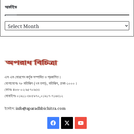
আর্কাইভ
আর্কাইভ
এস এম মোরশেদ কর্তৃক সম্পাদিত ও প্রকাশিত।
যোগাযোগঃ ৭৮ মতিঝিল (৭ম তলা), মতিঝিল, ঢাকা-১০০০।
ফোনঃ +৮৮-০২-৯৫৭০৯৩৩
মোবাইলঃ ০১৯১১-৩৮৫৯৭০,০১৯১৭-৭১৬৩১২
ইমেইল:
info@aparadhbichitra.com
Facebook
X
YouTube