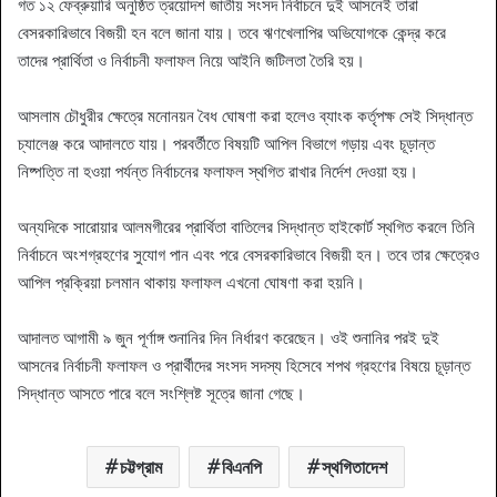
গত ১২ ফেব্রুয়ারি অনুষ্ঠিত ত্রয়োদশ জাতীয় সংসদ নির্বাচনে দুই আসনেই তারা
বেসরকারিভাবে বিজয়ী হন বলে জানা যায়। তবে ঋণখেলাপির অভিযোগকে কেন্দ্র করে
তাদের প্রার্থিতা ও নির্বাচনী ফলাফল নিয়ে আইনি জটিলতা তৈরি হয়।
আসলাম চৌধুরীর ক্ষেত্রে মনোনয়ন বৈধ ঘোষণা করা হলেও ব্যাংক কর্তৃপক্ষ সেই সিদ্ধান্ত
চ্যালেঞ্জ করে আদালতে যায়। পরবর্তীতে বিষয়টি আপিল বিভাগে গড়ায় এবং চূড়ান্ত
নিষ্পত্তি না হওয়া পর্যন্ত নির্বাচনের ফলাফল স্থগিত রাখার নির্দেশ দেওয়া হয়।
অন্যদিকে সারোয়ার আলমগীরের প্রার্থিতা বাতিলের সিদ্ধান্ত হাইকোর্ট স্থগিত করলে তিনি
নির্বাচনে অংশগ্রহণের সুযোগ পান এবং পরে বেসরকারিভাবে বিজয়ী হন। তবে তার ক্ষেত্রেও
আপিল প্রক্রিয়া চলমান থাকায় ফলাফল এখনো ঘোষণা করা হয়নি।
আদালত আগামী ৯ জুন পূর্ণাঙ্গ শুনানির দিন নির্ধারণ করেছেন। ওই শুনানির পরই দুই
আসনের নির্বাচনী ফলাফল ও প্রার্থীদের সংসদ সদস্য হিসেবে শপথ গ্রহণের বিষয়ে চূড়ান্ত
সিদ্ধান্ত আসতে পারে বলে সংশ্লিষ্ট সূত্রে জানা গেছে।
চট্টগ্রাম
বিএনপি
স্থগিতাদেশ