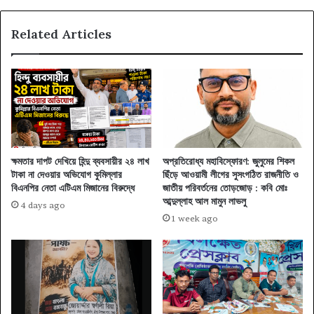
Related Articles
ক্ষমতার দাপট দেখিয়ে হিন্দু ব্যবসায়ীর ২৪ লাখ
অপ্রতিরোধ্য মহাবিস্ফোরণ: জুলুমের শিকল
টাকা না দেওয়ার অভিযোগ কুমিল্লার
ছিঁড়ে আওয়ামী লীগের সুসংগঠিত রাজনীতি ও
বিএনপির নেতা এটিএম মিজানের বিরুদ্ধে
জাতীয় পরিবর্তনের তোড়জোড় : কবি মোঃ
আব্দুল্লাহ আল মামুন লাভলু
4 days ago
1 week ago