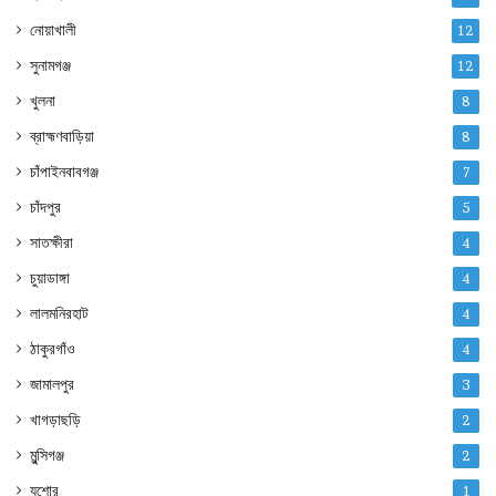
নোয়াখালী
12
সুনামগঞ্জ
12
খুলনা
8
ব্রাহ্মণবাড়িয়া
8
চাঁপাইনবাবগঞ্জ
7
চাঁদপুর
5
সাতক্ষীরা
4
চুয়াডাঙ্গা
4
লালমনিরহাট
4
ঠাকুরগাঁও
4
জামালপুর
3
খাগড়াছড়ি
2
মুন্সিগঞ্জ
2
যশোর
1