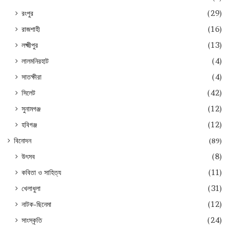
রংপুর
(29)
রাজশাহী
(16)
লক্ষ্মীপুর
(13)
লালমনিরহাট
(4)
সাতক্ষীরা
(4)
সিলেট
(42)
সুনামগঞ্জ
(12)
হবিগঞ্জ
(12)
বিনোদন
(89)
উৎসব
(8)
কবিতা ও সাহিত্য
(11)
খেলাধুলা
(31)
নাটক-ছিনেমা
(12)
সাংস্কৃতি
(24)