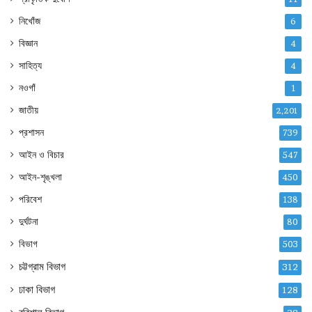
নিখোঁজ
6
বিজ্ঞান
4
সাহিত্য
4
নওগাঁ
1
জাতীয়
2,201
প্রশাসন
739
আইন ও বিচার
547
আইন-শৃঙ্খলা
450
পরিবেশ
138
দুর্ঘটনা
80
বিভাগ
503
চট্টগ্রাম বিভাগ
312
ঢাকা বিভাগ
128