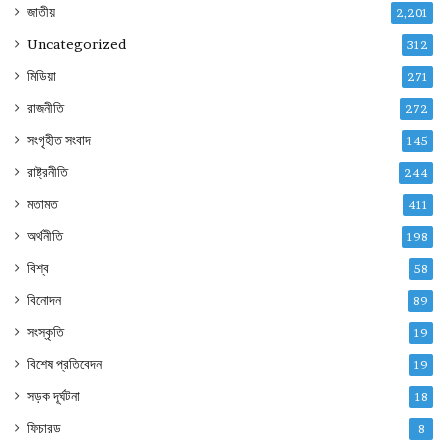
জাতীয়
2,201
Uncategorized
312
মিডিয়া
271
রাজনীতি
272
সংগৃহীত সংবাদ
145
রাষ্ট্রনীতি
244
মতামত
411
অর্থনীতি
198
বিশ্ব
58
বিনোদন
89
সংস্কৃতি
19
বিশেষ প্রতিবেদন
19
সড়ক দূর্ঘটনা
18
ফিচারড
8