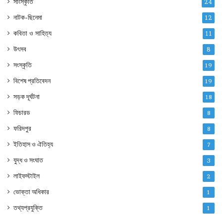
সাংস্কৃতি
24
নাটক-ছিনেমা
12
কবিতা ও সাহিত্য
11
উৎসব
8
সংস্কৃতি
19
বিশেষ প্রতিবেদন
19
সড়ক দূর্ঘটনা
18
ফিচারড
8
ফরিদপুর
8
ইতিহাস ও ঐতিহ্য
7
যুদ্ধ ও সংঘাত
3
লাইফস্টাইল
2
ভোক্তা অধিকার
1
তথ্যপ্রযুক্তি
1