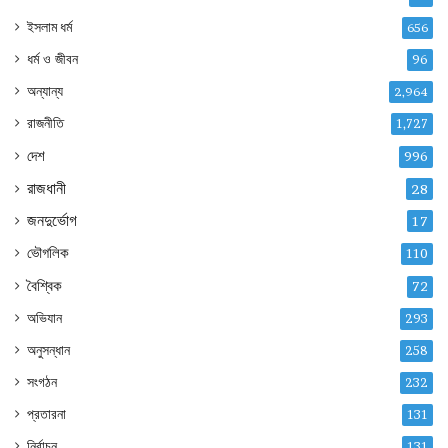
ইসলাম ধর্ম
656
ধর্ম ও জীবন
96
অন্যান্য
2,964
রাজনীতি
1,727
দেশ
996
রাজধানী
28
জনদুর্ভোগ
17
ভৌগলিক
110
বৈশ্বিক
72
অভিযান
293
অনুসন্ধান
258
সংগঠন
232
প্রতারনা
131
নির্বাচন
131